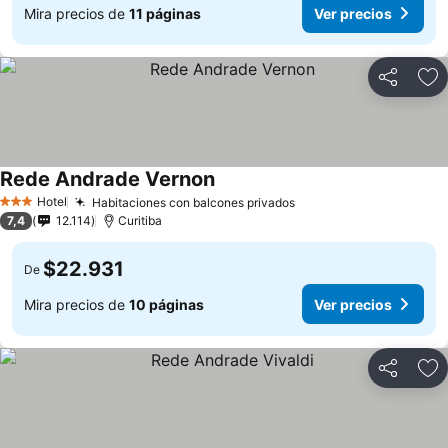
Mira precios de
11 páginas
Ver precios
Compartir
Ag
Rede Andrade Vernon
Hotel
Habitaciones con balcones privados
3 Estrellas
7,4
12.114
Curitiba
$22.931
De
Mira precios de
10 páginas
Ver precios
Compartir
Ag