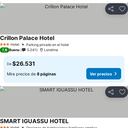
Compartir
Ag
Crillon Palace Hotel
Hotel
Parking privado en el hotel
3 Estrellas
7,8
Bueno
5.041
Londrina
$26.531
De
Mira precios de
8 páginas
Ver precios
Compartir
Ag
SMART IGUASSU HOTEL
Hotel
Opciones de habitaciones familiares amplias