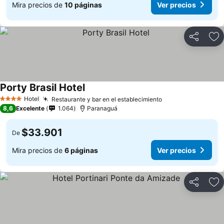
Mira precios de
10 páginas
Ver precios
Compartir
Ag
Porty Brasil Hotel
Hotel
Restaurante y bar en el establecimiento
4 Estrellas
8,6
Excelente
1.064
Paranaguá
$33.901
De
Mira precios de
6 páginas
Ver precios
Compartir
Ag