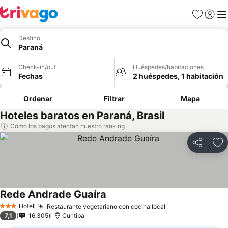
Favoritos
Iniciar 
Me
Destino
Paraná
Check-in/out
Huéspedes/habitaciones
Fechas
2 huéspedes, 1 habitación
Ordenar
Filtrar
Mapa
Hoteles baratos en Paraná, Brasil
Cómo los pagos afectan nuestro ranking
Compartir
Ag
Rede Andrade Guaíra
Hotel
Restaurante vegetariano con cocina local
3 Estrellas
7,1
16.305
Curitiba