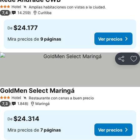
Hotel
Amplias habitaciones con vistas a la ciudad.
3 Estrellas
7,4
14.259
Curitiba
$24.177
De
Mira precios de
9 páginas
Ver precios
Compartir
Ag
GoldMen Select Maringá
Hotel
Restaurante con cenas a buen precio
3 Estrellas
7,3
1.848
Maringá
$24.314
De
Mira precios de
7 páginas
Ver precios