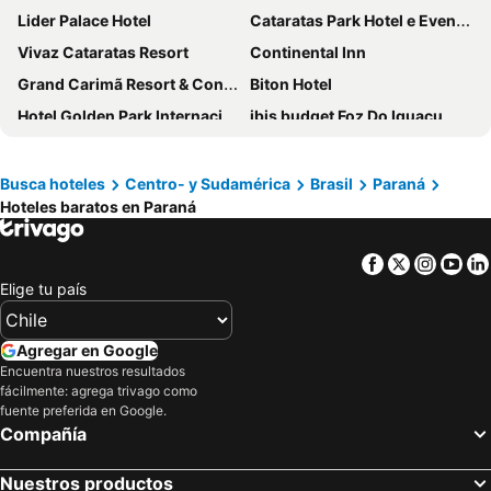
Lider Palace Hotel
Cataratas Park Hotel e Eventos
Vivaz Cataratas Resort
Continental Inn
Grand Carimã Resort & Convention Center
Biton Hotel
Hotel Golden Park Internacional Foz & Convenções By Nacional Inn
ibis budget Foz Do Iguacu
Foz Central Budget Hotel
Hotel das Cataratas, A Belmond Hotel, Iguassu Falls
Rede Andrade Vivaldi
Hotel Bella Italia
Busca hoteles
Centro- y Sudamérica
Brasil
Paraná
Hoteles baratos en Paraná
Nadai Confort Hotel e Spa
Sanma Hotel
Taroba Hotel
Hotel Nacional Inn Foz do Iguaçu
Facebook
Twitter
Insta
Yo
Luz Hotel by Castelo Itaipava
Iguassu Flats Hotel
Elige tu país
Foz Plaza Hotel
Rede Andrade San Martin
Hotel Colonial Iguaçu
Manacá Hotel
Agregar en Google
Interludium Iguassu Convention Hotel
Wyndham Foz do Iguacu
Encuentra nuestros resultados
fácilmente: agrega trivago como
Hotel Monalisa
Águas do Iguaçu Hotel Centro
fuente preferida en Google.
Compañía
Bogari Hotel
Velinn Hotel Natureza Foz, Foz do Iguaçu
Hotel Foz do Iguaçu
JL Hotel by Bourbon
Nuestros productos