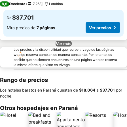
3 Estrellas
8,6
Excelente
7.268
Londrina
$37.701
De
Mira precios de
7 páginas
Ver precios
Ver más
Los precios y la disponibilidad que recibe trivago de las páginas
web de reserva cambian de manera constante. Por lo tanto, es
posible que no siempre encuentres en una página web de reserva
la misma oferta que viste en trivago.
Rango de precios
Los hoteles baratos en Paraná cuestan de
‎$18.064
a
‎$37.701
por
noche.
Otros hospedajes en Paraná