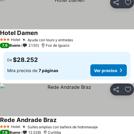
Compartir
Ag
Hotel Damen
Hotel
Ayuda con tours y entradas
3 Estrellas
7,9
Bueno
2.130
Foz de Iguazú
$28.252
De
Mira precios de
7 páginas
Ver precios
Compartir
Ag
Rede Andrade Braz
Hotel
Suites amplias con bañera de hidromasaje
3 Estrellas
7,8
Bueno
12.538
Curitiba