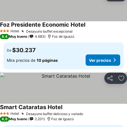
Foz Presidente Economic Hotel
Hotel
Desayuno buffet excepcional
3 Estrellas
8,4
Muy bueno
4.683
Foz de Iguazú
$30.237
De
Mira precios de
10 páginas
Ver precios
Compartir
Ag
Smart Cataratas Hotel
Hotel
Desayuno buffet delicioso y variado
3 Estrellas
8,0
Muy bueno
2.201
Foz de Iguazú