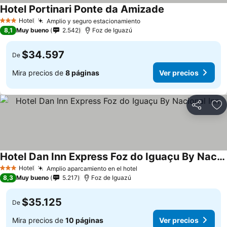
Hotel Portinari Ponte da Amizade
Hotel
Amplio y seguro estacionamiento
3 Estrellas
8,1
Muy bueno
2.542
Foz de Iguazú
$34.597
De
Mira precios de
8 páginas
Ver precios
Compartir
Ag
Hotel Dan Inn Express Foz do Iguaçu By Nacional Inn
Hotel
Amplio aparcamiento en el hotel
3 Estrellas
8,3
Muy bueno
5.217
Foz de Iguazú
$35.125
De
Mira precios de
10 páginas
Ver precios