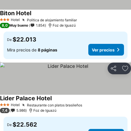
Biton Hotel
Hotel
Política de alojamiento familiar
3 Estrellas
8,0
Muy bueno
1.854
Foz de Iguazú
$22.013
De
Mira precios de
8 páginas
Ver precios
Compartir
Ag
Lider Palace Hotel
Hotel
Restaurante con platos brasileños
3 Estrellas
7,4
5.986
Foz de Iguazú
$22.562
De