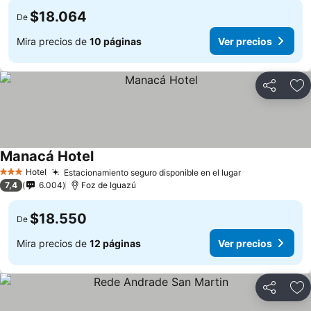
$18.064
De
Mira precios de
10 páginas
Ver precios
Compartir
Ag
Manacá Hotel
Hotel
Estacionamiento seguro disponible en el lugar
3 Estrellas
7,4
6.004
Foz de Iguazú
$18.550
De
Mira precios de
12 páginas
Ver precios
Compartir
Ag