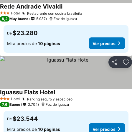
Rede Andrade Vivaldi
Hotel
Restaurante con cocina brasileña
3 Estrellas
8,2
Muy bueno
5.937
Foz de Iguazú
$23.280
De
Mira precios de
10 páginas
Ver precios
Compartir
Ag
Iguassu Flats Hotel
Hotel
Parking seguro y espacioso
3 Estrellas
7,6
Bueno
2.704
Foz de Iguazú
$23.544
De
Mira precios de
10 páginas
Ver precios