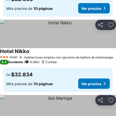
Mira precios de
10 páginas
Ver precios
Compartir
Ag
Hotel Nikko
Hotel
Habitaciones amplias con opciones de bañera de hidromasaje
3 Estrellas
8,5
Excelente
6.580
Curitiba
$32.834
De
Mira precios de
10 páginas
Ver precios
Compartir
Ag