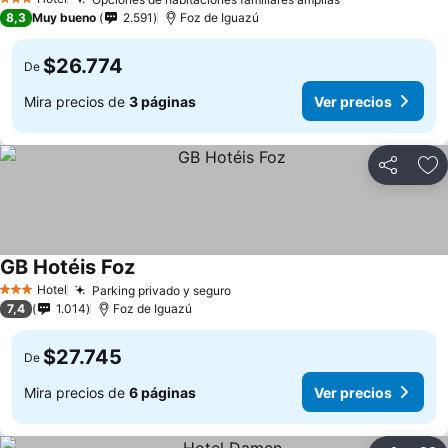
3 Estrellas
8,3
Muy bueno
2.591
Foz de Iguazú
$26.774
De
Mira precios de
3 páginas
Ver precios
Compartir
Ag
GB Hotéis Foz
Hotel
Parking privado y seguro
3 Estrellas
7,4
1.014
Foz de Iguazú
$27.745
De
Mira precios de
6 páginas
Ver precios