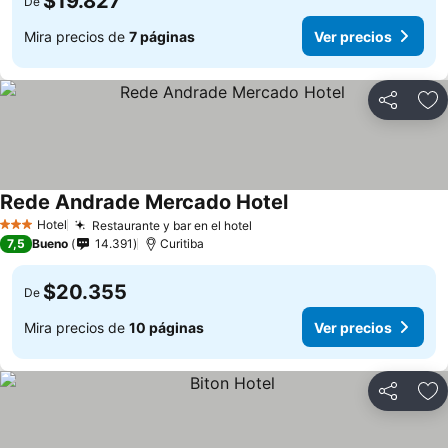
$19.827
De
Mira precios de
7 páginas
Ver precios
Compartir
Ag
Rede Andrade Mercado Hotel
Hotel
Restaurante y bar en el hotel
3 Estrellas
7,5
Bueno
14.391
Curitiba
$20.355
De
Mira precios de
10 páginas
Ver precios
Compartir
Ag