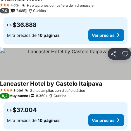
Hotel
Habitaciones con bañera de hidromasaje
3 Estrellas
7,0
7.985
Curitiba
$36.888
De
Mira precios de
10 páginas
Ver precios
Compartir
Ag
Lancaster Hotel by Castelo Itaipava
Hotel
Suites amplias con diseño clásico
4 Estrellas
8,2
Muy bueno
8.360
Curitiba
$37.004
De
Mira precios de
10 páginas
Ver precios