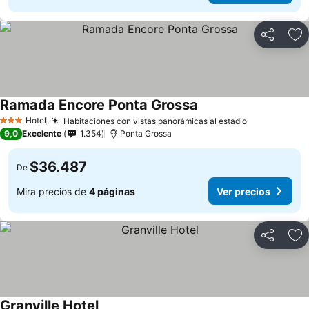
Compartir
Ag
Ramada Encore Ponta Grossa
Hotel
Habitaciones con vistas panorámicas al estadio
3 Estrellas
9,0
Excelente
1.354
Ponta Grossa
$36.487
De
Mira precios de
4 páginas
Ver precios
Compartir
Ag
Granville Hotel