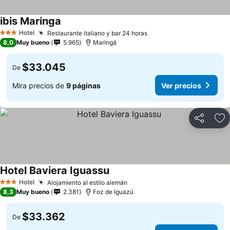
ibis Maringa
Hotel
Restaurante italiano y bar 24 horas
3 Estrellas
8,0
Muy bueno
5.965
Maringá
$33.045
De
Mira precios de
9 páginas
Ver precios
Compartir
Ag
Hotel Baviera Iguassu
Hotel
Alojamiento al estilo alemán
3 Estrellas
8,3
Muy bueno
2.381
Foz de Iguazú
$33.362
De