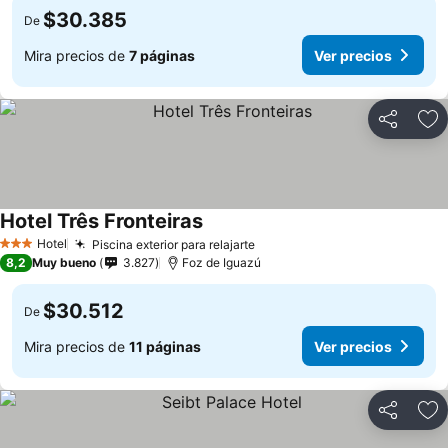
$30.385
De
Mira precios de
7 páginas
Ver precios
Compartir
Ag
Hotel Três Fronteiras
Hotel
Piscina exterior para relajarte
3 Estrellas
8,2
Muy bueno
3.827
Foz de Iguazú
$30.512
De
Mira precios de
11 páginas
Ver precios
Compartir
Ag