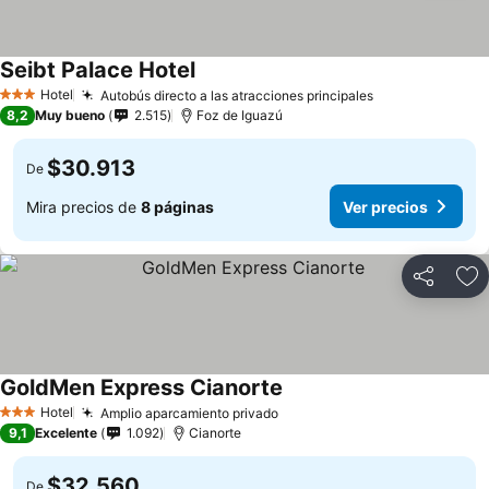
Seibt Palace Hotel
Hotel
Autobús directo a las atracciones principales
3 Estrellas
8,2
Muy bueno
2.515
Foz de Iguazú
$30.913
De
Mira precios de
8 páginas
Ver precios
Compartir
Ag
GoldMen Express Cianorte
Hotel
Amplio aparcamiento privado
3 Estrellas
9,1
Excelente
1.092
Cianorte
$32.560
De