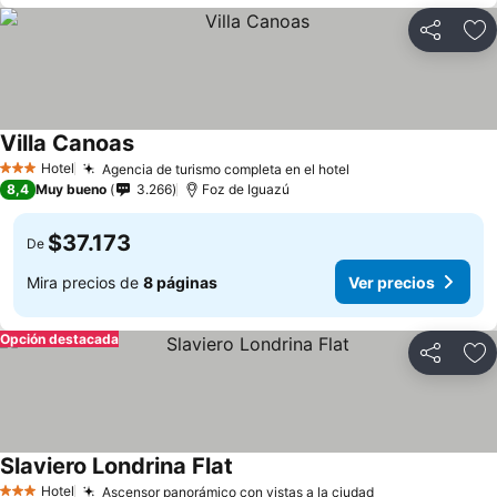
Compartir
Ag
Villa Canoas
Hotel
Agencia de turismo completa en el hotel
3 Estrellas
8,4
Muy bueno
3.266
Foz de Iguazú
$37.173
De
Mira precios de
8 páginas
Ver precios
Opción destacada
Compartir
Ag
Slaviero Londrina Flat
Hotel
Ascensor panorámico con vistas a la ciudad