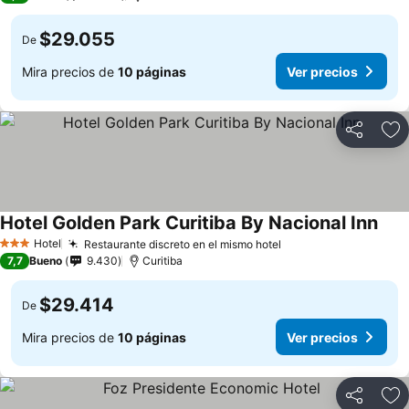
$29.055
De
Mira precios de
10 páginas
Ver precios
Compartir
Ag
Hotel Golden Park Curitiba By Nacional Inn
Hotel
Restaurante discreto en el mismo hotel
3 Estrellas
7,7
Bueno
9.430
Curitiba
$29.414
De
Mira precios de
10 páginas
Ver precios
Compartir
Ag