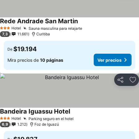
Rede Andrade San Martin
Hotel
Sauna masculina para relajarte
3 Estrellas
7,3
11.661
Curitiba
$19.194
De
Mira precios de
10 páginas
Ver precios
Compartir
Ag
Bandeira Iguassu Hotel
Hotel
Parking seguro en el hotel
3 Estrellas
6,9
1.212
Foz de Iguazú