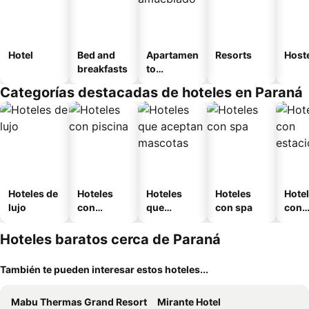
Hotel
Bed and
Apartamen
Resorts
Host
breakfasts
to
amueblad
Categorías destacadas de hoteles en Paraná
o
Hoteles de
Hoteles
Hoteles
Hoteles
Hote
lujo
con
que
con spa
con
piscina
aceptan
esta
mascotas
mien
Hoteles baratos cerca de Paraná
También te pueden interesar estos hoteles...
Mabu Thermas Grand Resort
Mirante Hotel