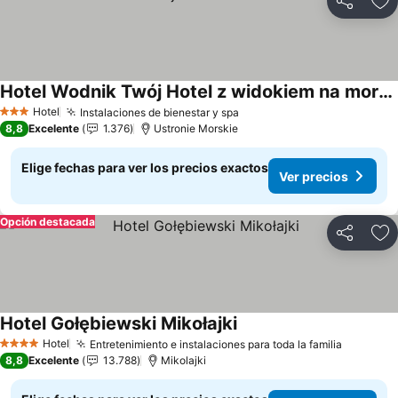
Compartir
Ag
Hotel Wodnik Twój Hotel z widokiem na morze
Ver precios
Hotel
Instalaciones de bienestar y spa
Ver precios
3 Estrellas
8,8
Excelente
1.376
Ustronie Morskie
Elige fechas para ver los precios exactos
Ver precios
Opción destacada
Compartir
Ag
Hotel Gołębiewski Mikołajki
Ver precios
Hotel
Entretenimiento e instalaciones para toda la familia
Ver prec
4 Estrellas
8,8
Excelente
13.788
Mikolajki