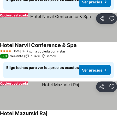
Ver precios
Opción destacada
Compartir
Ag
Hotel Narvil Conference & Spa
Ver precios
Hotel
Piscina cubierta con vistas
Ver precios
4 Estrellas
8,9
Excelente
7.348
Serock
Elige fechas para ver los precios exactos
Ver precios
Opción destacada
Compartir
Ag
Hotel Mazurski Raj
Ver precios