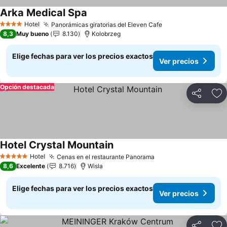
Arka Medical Spa
Ver precios
Hotel
Panorámicas giratorias del Eleven Cafe
Ver precios
4 Estrellas
8,3
Muy bueno
8.130
Kolobrzeg
Elige fechas para ver los precios exactos
Ver precios
Opción destacada
Compartir
Ag
Hotel Crystal Mountain
Ver precios
Hotel
Cenas en el restaurante Panorama
Ver precios
5 Estrellas
8,6
Excelente
8.716
Wisla
Elige fechas para ver los precios exactos
Ver precios