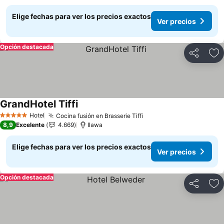
Elige fechas para ver los precios exactos
Ver precios
Opción destacada
Compartir
Ag
GrandHotel Tiffi
Ver precios
Hotel
Cocina fusión en Brasserie Tiffi
Ver precios
5 Estrellas
8,9
Excelente
4.669
Ilawa
Elige fechas para ver los precios exactos
Ver precios
Opción destacada
Compartir
Ag