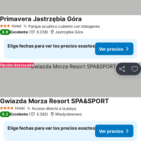
Primavera Jastrzębia Góra
Ver precios
Hotel
Parque acuático cubierto con toboganes
Ver precios
3 Estrellas
8,9
Excelente
6.238
Jastrzębia Góra
Elige fechas para ver los precios exactos
Ver precios
Opción destacada
Compartir
Ag
Gwiazda Morza Resort SPA&SPORT
Ver precios
Hotel
Acceso directo a la playa
Ver precios
4 Estrellas
9,2
Excelente
5.382
Wladyslawowo
Elige fechas para ver los precios exactos
Ver precios