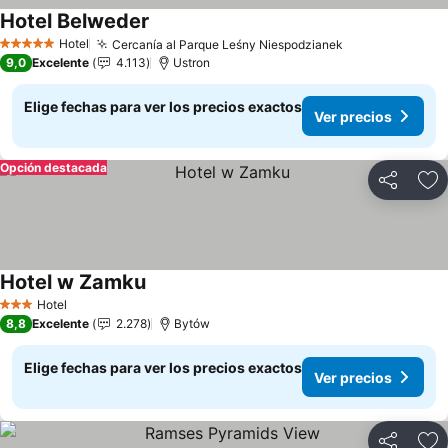
Hotel Belweder
Ver precios
Hotel
Cercanía al Parque Leśny Niespodzianek
Ver precios
5 Estrellas
9,0
Excelente
4.113
Ustron
Elige fechas para ver los precios exactos
Ver precios
Opción destacada
Compartir
Ag
Hotel w Zamku
Ver precios
Hotel
3 Estrellas
8,8
Excelente
2.278
Bytów
Elige fechas para ver los precios exactos
Ver precios