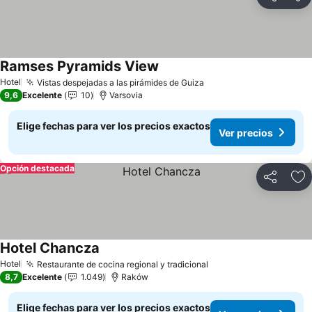
Compartir
Ag
Ramses Pyramids View
Ver precios
Hotel
Vistas despejadas a las pirámides de Guiza
Ver precios
9,6
Excelente
10
Varsovia
Elige fechas para ver los precios exactos
Ver precios
Opción destacada
Compartir
Ag
Hotel Chancza
Ver precios
Hotel
Restaurante de cocina regional y tradicional
Ver precios
8,7
Excelente
1.049
Raków
Elige fechas para ver los precios exactos