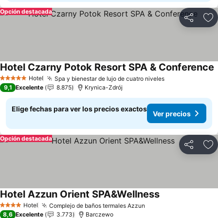
Opción destacada
Compartir
Ag
Hotel Czarny Potok Resort SPA & Conference
V
Hotel
Spa y bienestar de lujo de cuatro niveles
Ver precios
5 Estrellas
9,1
Excelente
8.875
Krynica-Zdrój
Elige fechas para ver los precios exactos
Ver precios
Opción destacada
Compartir
Ag
Hotel Azzun Orient SPA&Wellness
Ver precios
Hotel
Complejo de baños termales Azzun
Ver precios
4 Estrellas
8,6
Excelente
3.773
Barczewo