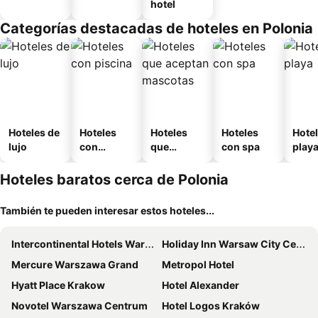
hotel
Categorías destacadas de hoteles en Polonia
Hoteles de
Hoteles
Hoteles
Hoteles
Hotel
lujo
con
que
con spa
play
piscina
aceptan
mascotas
Hoteles baratos cerca de Polonia
También te pueden interesar estos hoteles...
Intercontinental Hotels Warsaw By Ihg
Holiday Inn Warsaw City Centre By Ihg
Mercure Warszawa Grand
Metropol Hotel
Hyatt Place Krakow
Hotel Alexander
Novotel Warszawa Centrum
Hotel Logos Kraków