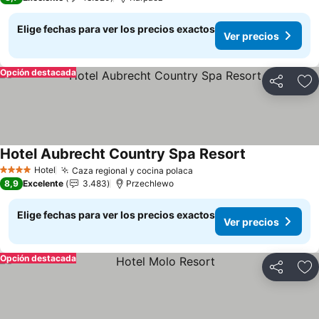
Elige fechas para ver los precios exactos
Ver precios
Opción destacada
Compartir
Ag
Hotel Aubrecht Country Spa Resort
Ver precios
Hotel
Caza regional y cocina polaca
Ver precios
4 Estrellas
8,9
Excelente
3.483
Przechlewo
Elige fechas para ver los precios exactos
Ver precios
Opción destacada
Compartir
Ag