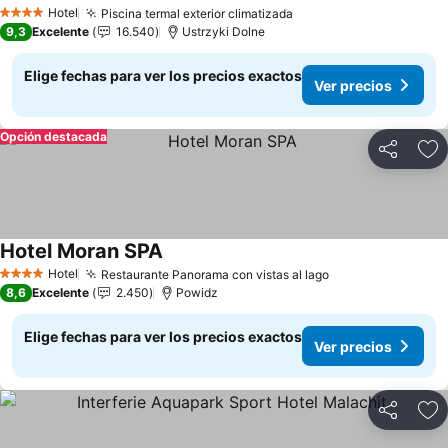
Ver precios
Hotel
Piscina termal exterior climatizada
Ver precios
4 Estrellas
9,3
Excelente
16.540
Ustrzyki Dolne
Elige fechas para ver los precios exactos
Ver precios
Opción destacada
Compartir
Ag
Hotel Moran SPA
Ver precios
Hotel
Restaurante Panorama con vistas al lago
Ver precios
4 Estrellas
8,6
Excelente
2.450
Powidz
Elige fechas para ver los precios exactos
Ver precios
Compartir
Ag