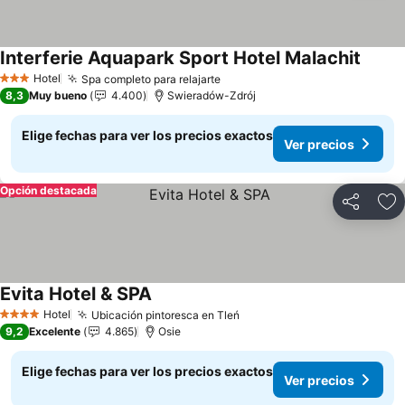
Interferie Aquapark Sport Hotel Malachit
Ver pr
Hotel
Spa completo para relajarte
Ver precios
3 Estrellas
8,3
Muy bueno
4.400
Swieradów-Zdrój
Elige fechas para ver los precios exactos
Ver precios
Opción destacada
Compartir
Ag
Evita Hotel & SPA
Ver precios
Hotel
Ubicación pintoresca en Tleń
Ver precios
4 Estrellas
9,2
Excelente
4.865
Osie
Elige fechas para ver los precios exactos
Ver precios