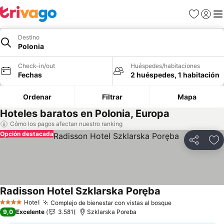
Favoritos
Iniciar 
Me
Destino
Polonia
Check-in/out
Huéspedes/habitaciones
Fechas
2 huéspedes, 1 habitación
Ordenar
Filtrar
Mapa
Hoteles baratos en Polonia, Europa
Cómo los pagos afectan nuestro ranking
Opción destacada
Compartir
Ag
Radisson Hotel Szklarska Poręba
Ver precios
Hotel
Complejo de bienestar con vistas al bosque
Ver precios
4 Estrellas
9,0
Excelente
3.581
Szklarska Poreba