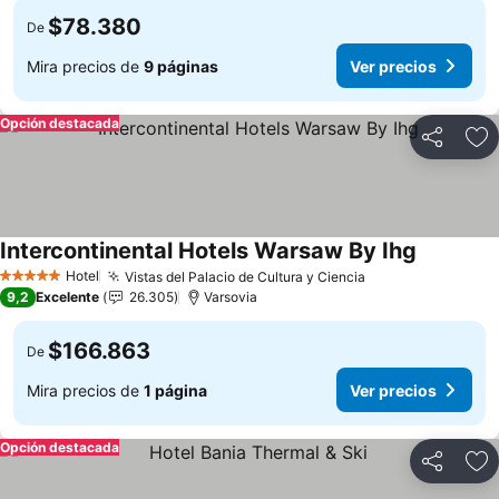
$78.380
De
Mira precios de
9 páginas
Ver precios
Opción destacada
Compartir
Ag
Intercontinental Hotels Warsaw By Ihg
Ver preci
Hotel
Vistas del Palacio de Cultura y Ciencia
Ver precios
5 Estrellas
9,2
Excelente
26.305
Varsovia
$166.863
De
Mira precios de
1 página
Ver precios
Opción destacada
Compartir
Ag