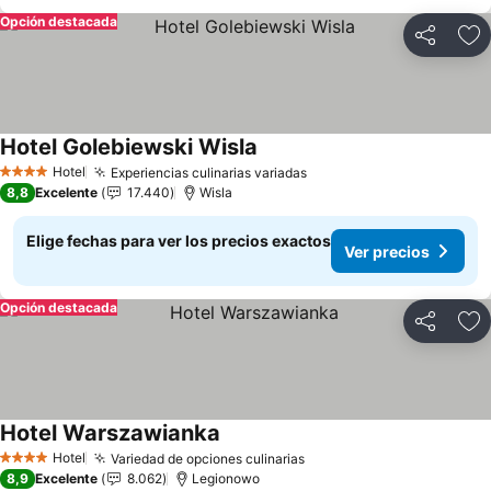
Opción destacada
Compartir
Ag
Hotel Golebiewski Wisla
Ver precios
Hotel
Experiencias culinarias variadas
Ver precios
4 Estrellas
8,8
Excelente
17.440
Wisla
Elige fechas para ver los precios exactos
Ver precios
Opción destacada
Compartir
Ag
Hotel Warszawianka
Ver precios
Hotel
Variedad de opciones culinarias
Ver precios
4 Estrellas
8,9
Excelente
8.062
Legionowo