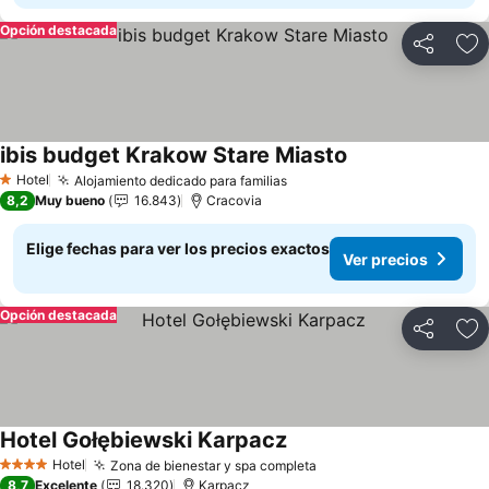
Opción destacada
Compartir
Ag
ibis budget Krakow Stare Miasto
Ver precios
Hotel
Alojamiento dedicado para familias
Ver precios
1 Estrellas
8,2
Muy bueno
16.843
Cracovia
Elige fechas para ver los precios exactos
Ver precios
Opción destacada
Compartir
Ag
Hotel Gołębiewski Karpacz
Ver precios
Hotel
Zona de bienestar y spa completa
Ver precios
4 Estrellas
8,7
Excelente
18.320
Karpacz