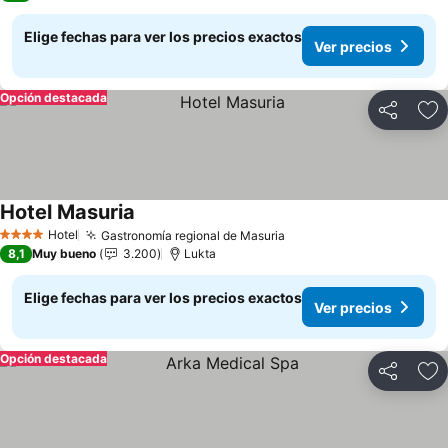
Elige fechas para ver los precios exactos
Ver precios
Opción destacada
Compartir
Ag
Hotel Masuria
Ver precios
Hotel
Gastronomía regional de Masuria
Ver precios
4 Estrellas
8,1
Muy bueno
3.200
Lukta
Elige fechas para ver los precios exactos
Ver precios
Opción destacada
Compartir
Ag