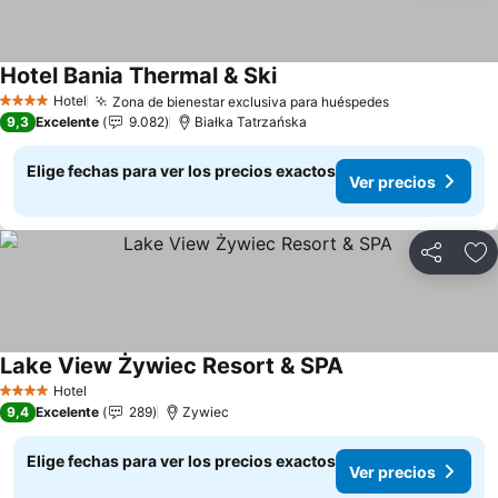
Hotel Bania Thermal & Ski
Ver precios
Hotel
Zona de bienestar exclusiva para huéspedes
Ver precios
4 Estrellas
9,3
Excelente
9.082
Białka Tatrzańska
Elige fechas para ver los precios exactos
Ver precios
Compartir
Ag
Lake View Żywiec Resort & SPA
Ver precios
Hotel
4 Estrellas
9,4
Excelente
289
Zywiec
Elige fechas para ver los precios exactos
Ver precios