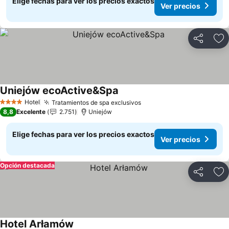
Elige fechas para ver los precios exactos
Ver precios
Compartir
Ag
Uniejów ecoActive&Spa
Ver precios
Hotel
Tratamientos de spa exclusivos
Ver precios
4 Estrellas
8,8
Excelente
2.751
Uniejów
Elige fechas para ver los precios exactos
Ver precios
Opción destacada
Compartir
Ag
Hotel Arłamów