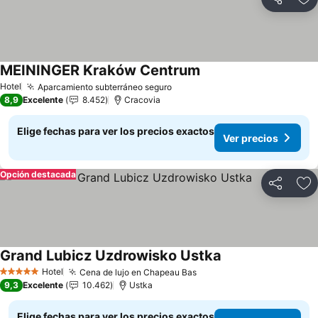
Compartir
Ag
MEININGER Kraków Centrum
Ver precios
Hotel
Aparcamiento subterráneo seguro
Ver precios
8,9
Excelente
8.452
Cracovia
Elige fechas para ver los precios exactos
Ver precios
Opción destacada
Compartir
Ag
Grand Lubicz Uzdrowisko Ustka
Ver precios
Hotel
Cena de lujo en Chapeau Bas
Ver precios
5 Estrellas
9,3
Excelente
10.462
Ustka
Elige fechas para ver los precios exactos