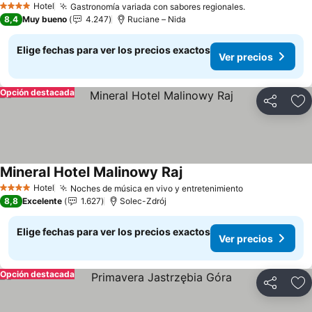
Hotel
Gastronomía variada con sabores regionales.
Ver precios
4 Estrellas
8,4
Muy bueno
4.247
Ruciane – Nida
Elige fechas para ver los precios exactos
Ver precios
Opción destacada
Compartir
Ag
Mineral Hotel Malinowy Raj
Ver precios
Hotel
Noches de música en vivo y entretenimiento
Ver precios
4 Estrellas
8,8
Excelente
1.627
Solec-Zdrój
Elige fechas para ver los precios exactos
Ver precios
Opción destacada
Compartir
Ag