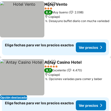
Hotel Vento
Compartir
Agregar a favoritos
3 Estrellas
8,4
Muy bueno
2.098
Copiapó
Desayuno buffet diario con mucha variedad
Elige fechas para ver los precios exactos
Ver precios
Antay Casino Hotel
Compartir
Agregar a favoritos
5 Estrellas
8,7
Excelente
4.470
Copiapó
Opciones variadas para comer y beber
Opción destacada
Elige fechas para ver los precios exactos
Ver precios