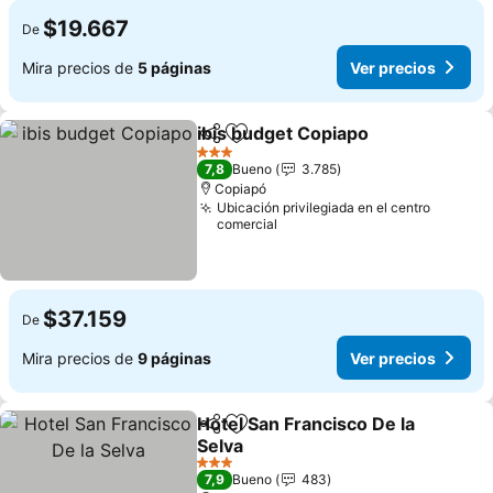
$19.667
De
Mira precios de
5 páginas
Ver precios
ibis budget Copiapo
Compartir
Agregar a favoritos
3 Estrellas
7,8
Bueno
3.785
Copiapó
Ubicación privilegiada en el centro
comercial
$37.159
De
Mira precios de
9 páginas
Ver precios
Hotel San Francisco De la
Compartir
Agregar a favoritos
Selva
3 Estrellas
7,9
Bueno
483