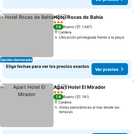
Hotel Rocas de Bahía
Compartir
Agregar a favoritos
3 Estrellas
7,6
Bueno
1.467
Caldera
Ubicación privilegiada frente a la playa
Opción destacada
Elige fechas para ver los precios exactos
Ver precios
Apart Hotel El Mirador
Compartir
Agregar a favoritos
3 Estrellas
7,6
Bueno
741
Caldera
Vistas panorámicas al mar desde las
terrazas