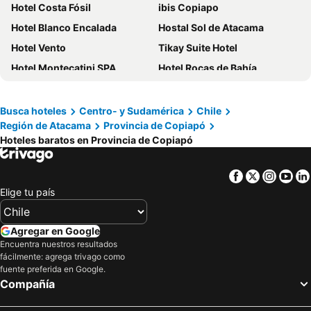
Hotel Costa Fósil
ibis Copiapo
Hotel Blanco Encalada
Hostal Sol de Atacama
Hotel Vento
Tikay Suite Hotel
Hotel Montecatini SPA
Hotel Rocas de Bahía
Antay Casino Hotel
Nautel
Hotel Pulmahue
Hostal Gyt
Busca hoteles
Centro- y Sudamérica
Chile
Región de Atacama
Provincia de Copiapó
Hotel Chagall
Hotel Minga
Hoteles baratos en Provincia de Copiapó
Hotel San Francisco De la Selva
Hotel Cumbres de Atacama
Hotel Diego de Almagro Copiapo
Hotel El Bramador
Facebook
Twitter
Insta
Yo
Hotel Altos de Atacama
Hotel Atacama Suites
Elige tu país
Inthalassa
Hotel y Cabañas Portal del Inca
Hotel Boutique Molzano
Hotel K
Agregar en Google
Encuentra nuestros resultados
Hoteleria San Lorenzo
Vitrali Suite
fácilmente: agrega trivago como
Hostal Tierra Amarilla
HOTEL QUINTA ESTACIÓN
fuente preferida en Google.
Compañía
Hotel Glaciares de Atacama
Hotel Zafiro
Hotel Portal del Norte
Archi Hotel