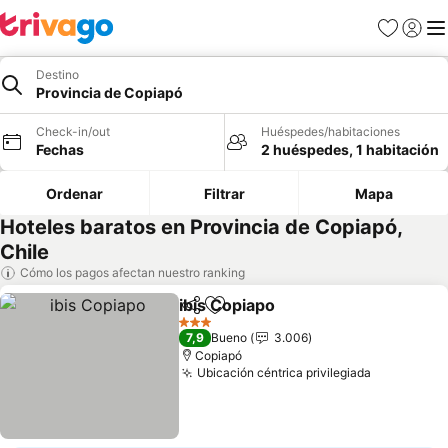
Favoritos
Iniciar 
Me
Destino
Provincia de Copiapó
Check-in/out
Huéspedes/habitaciones
Fechas
2 huéspedes, 1 habitación
Ordenar
Filtrar
Mapa
Hoteles baratos en Provincia de Copiapó,
Chile
Cómo los pagos afectan nuestro ranking
ibis Copiapo
Compartir
Agregar a favoritos
3 Estrellas
7,9
Bueno
3.006
Copiapó
Ubicación céntrica privilegiada