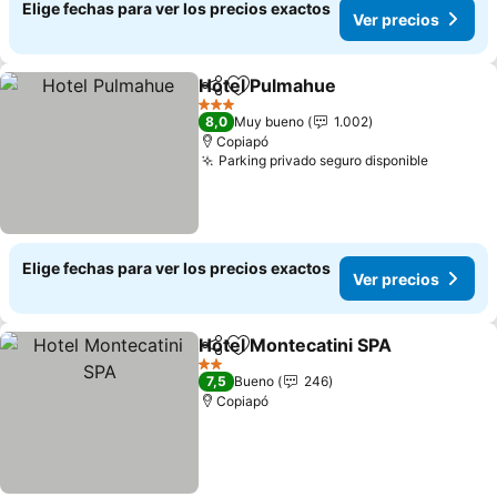
Elige fechas para ver los precios exactos
Ver precios
Hotel Pulmahue
Compartir
Agregar a favoritos
3 Estrellas
8,0
Muy bueno
1.002
Copiapó
Parking privado seguro disponible
Elige fechas para ver los precios exactos
Ver precios
Hotel Montecatini SPA
Compartir
Agregar a favoritos
2 Estrellas
7,5
Bueno
246
Copiapó