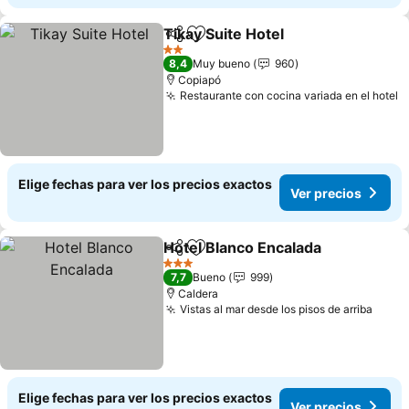
Tikay Suite Hotel
Compartir
Agregar a favoritos
2 Estrellas
8,4
Muy bueno
960
Copiapó
Restaurante con cocina variada en el hotel
Elige fechas para ver los precios exactos
Ver precios
Hotel Blanco Encalada
Compartir
Agregar a favoritos
3 Estrellas
7,7
Bueno
999
Caldera
Vistas al mar desde los pisos de arriba
Elige fechas para ver los precios exactos
Ver precios