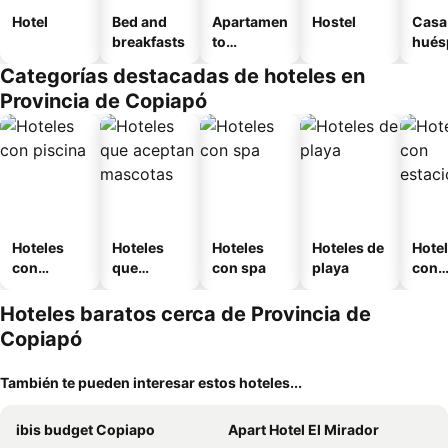
Hotel
Bed and
Apartamen
Hostel
Casa
breakfasts
to
hués
amueblad
Categorías destacadas de hoteles en
o
Provincia de Copiapó
Hoteles
Hoteles
Hoteles
Hoteles de
Hote
con
que
con spa
playa
con
piscina
aceptan
esta
mascotas
mien
Hoteles baratos cerca de Provincia de
Copiapó
También te pueden interesar estos hoteles...
ibis budget Copiapo
Apart Hotel El Mirador