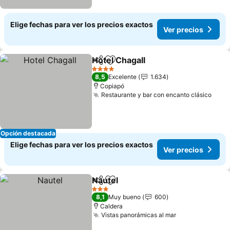
Elige fechas para ver los precios exactos
Ver precios
Hotel Chagall
Compartir
Agregar a favoritos
4 Estrellas
8,5
Excelente
1.634
Copiapó
Restaurante y bar con encanto clásico
Opción destacada
Elige fechas para ver los precios exactos
Ver precios
Nautel
Compartir
Agregar a favoritos
3 Estrellas
8,1
Muy bueno
600
Caldera
Vistas panorámicas al mar