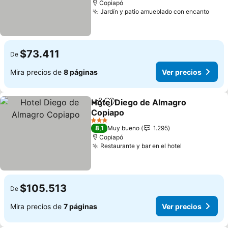
Copiapó
Jardín y patio amueblado con encanto
$73.411
De
Mira precios de
8 páginas
Ver precios
Hotel Diego de Almagro
Compartir
Agregar a favoritos
Copiapo
3 Estrellas
8,1
Muy bueno
1.295
Copiapó
Restaurante y bar en el hotel
$105.513
De
Mira precios de
7 páginas
Ver precios