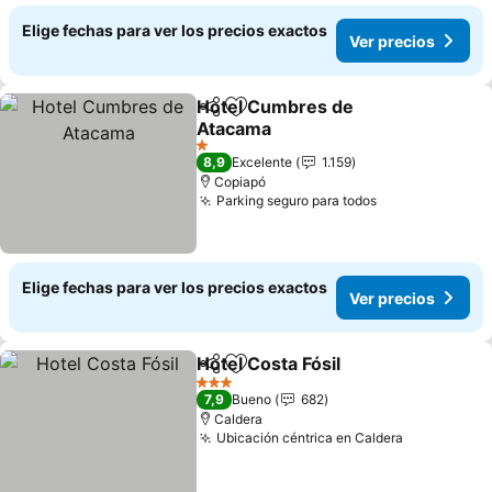
Elige fechas para ver los precios exactos
Ver precios
Hotel Cumbres de
Compartir
Agregar a favoritos
Atacama
1 Estrellas
8,9
Excelente
1.159
Copiapó
Parking seguro para todos
Elige fechas para ver los precios exactos
Ver precios
Hotel Costa Fósil
Compartir
Agregar a favoritos
3 Estrellas
7,9
Bueno
682
Caldera
Ubicación céntrica en Caldera