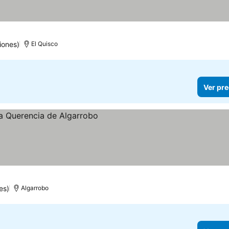
iones)
El Quisco
Ver pre
es)
Algarrobo