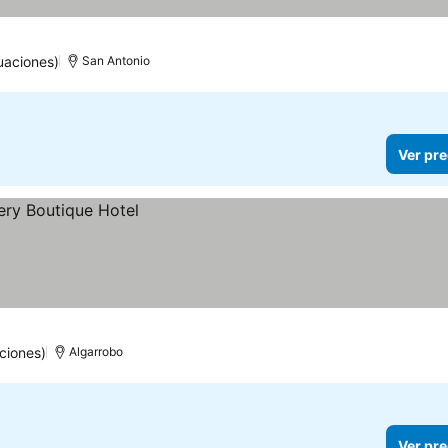
uaciones)
San Antonio
Ver pre
ciones)
Algarrobo
Ver pre