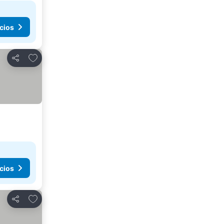
cios
Agregar a favoritos
Compartir
cios
Agregar a favoritos
Compartir