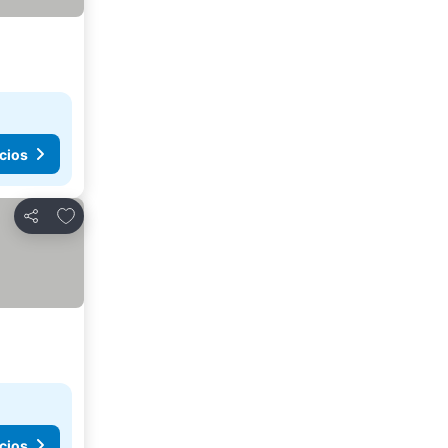
cios
Agregar a favoritos
Compartir
cios