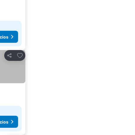
cios
Agregar a favoritos
Compartir
cios