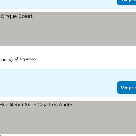
iones)
Algarrobo
Ver pre