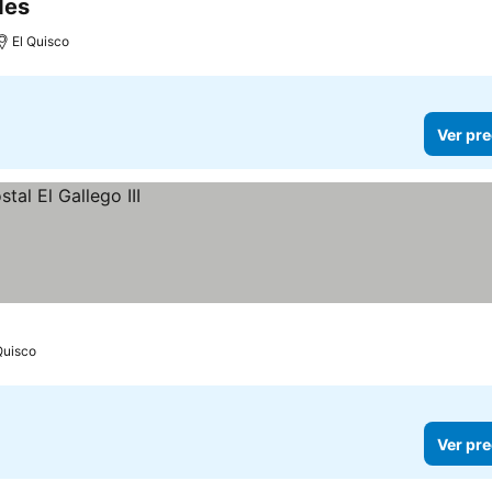
des
El Quisco
Ver pre
Quisco
Ver pre