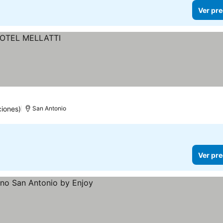
Ver pre
iones)
San Antonio
Ver pre