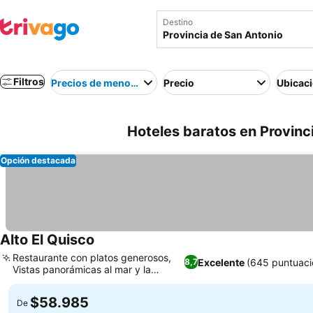
Destino
Filtros
Precios de menor a mayor
Precio
Ubicac
Hoteles baratos en Provinci
Opción destacada
Alto El Quisco
Restaurante con platos generosos,
Excelente
(645 puntuaci
8,7
Vistas panorámicas al mar y la
naturaleza
$58.985
De