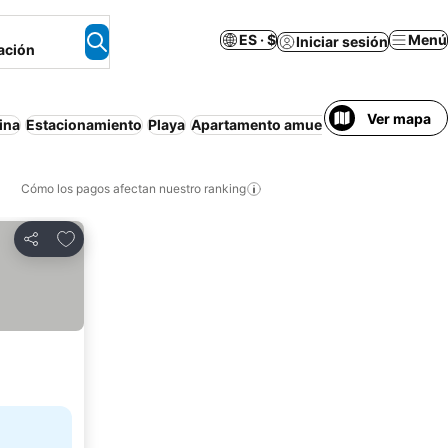
ES · $
Menú
Iniciar sesión
ación
Ver mapa
ina
Estacionamiento
Playa
Apartamento amueblado
Cancelación
Cómo los pagos afectan nuestro ranking
Agregar a favoritos
Compartir