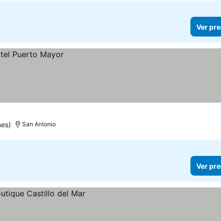
Ver pre
nes)
San Antonio
Ver pre