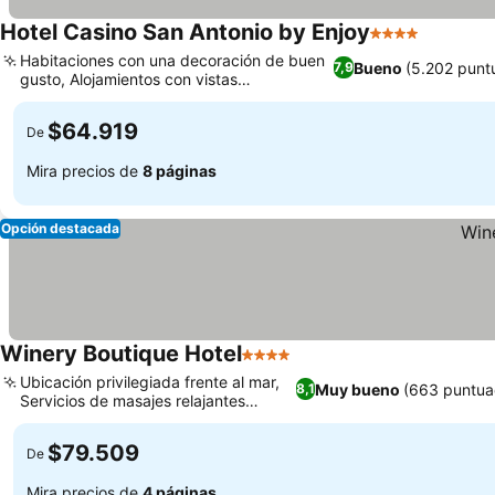
Hotel Casino San Antonio by Enjoy
4 Estrellas
Habitaciones con una decoración de buen
Bueno
(5.202 punt
7,9
gusto, Alojamientos con vistas
panorámicas al mar
$64.919
De
Mira precios de
8 páginas
Opción destacada
Winery Boutique Hotel
4 Estrellas
Ubicación privilegiada frente al mar,
Muy bueno
(663 puntua
8,1
Servicios de masajes relajantes
disponibles
$79.509
De
Mira precios de
4 páginas