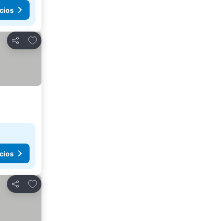
cios
Agregar a favoritos
Compartir
cios
Agregar a favoritos
Compartir