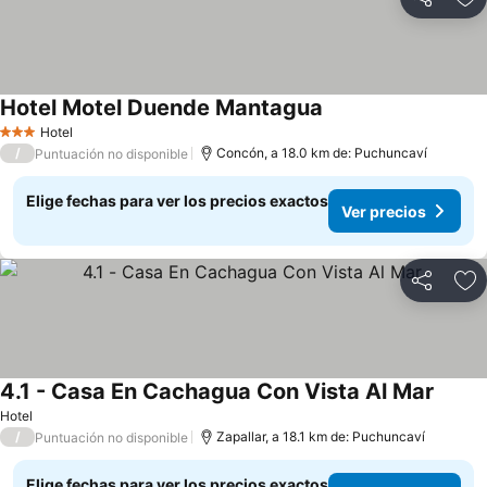
Compartir
Ag
Hotel Motel Duende Mantagua
Ver precios
Hotel
3 Estrellas
/
Concón, a 18.0 km de: Puchuncaví
Puntuación no disponible
Elige fechas para ver los precios exactos
Ver precios
Compartir
Ag
4.1 - Casa En Cachagua Con Vista Al Mar
Ver pr
Hotel
/
Zapallar, a 18.1 km de: Puchuncaví
Puntuación no disponible
Elige fechas para ver los precios exactos