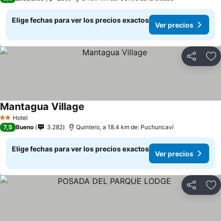
Elige fechas para ver los precios exactos
Ver precios
Compartir
Ag
Mantagua Village
Ver precios
Hotel
2 Estrellas
7,5
Bueno
3.282
Quintero, a 18.4 km de: Puchuncaví
Elige fechas para ver los precios exactos
Ver precios
Compartir
Ag