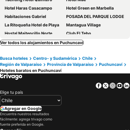
Hotel Haras Casacampo
Hotel Green en Marbella
Habitaciones Gabriel
POSADA DEL PARQUE LODGE
La Ritoqueña Hotel de Playa
Mantagua Village
Hostal Maitencillo Norte
Club El Tebo
Hotel Motel Duende Mantagua
4.1 - Casa En Cachagua Con Vista Al Mar
Ver todos los alojamientos en Puchuncaví
Busca hoteles
Centro- y Sudamérica
Chile
Región de Valparaíso
Provincia de Valparaíso
Puchuncaví
Hoteles baratos en Puchuncaví
Facebook
Twitter
Insta
Yo
Elige tu país
Agregar en Google
Encuentra nuestros resultados
fácilmente: agrega trivago como
fuente preferida en Google.