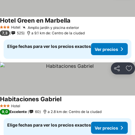
Hotel Green en Marbella
Ver precios
Hotel
Amplio jardín y piscina exterior
Ver precios
3 Estrellas
7,3
525
a 9.1 km de: Centro de la ciudad
Elige fechas para ver los precios exactos
Ver precios
Compartir
Ag
Habitaciones Gabriel
Ver precios
Hotel
3 Estrellas
9,0
Excelente
60
a 2.8 km de: Centro de la ciudad
Elige fechas para ver los precios exactos
Ver precios