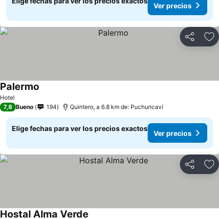
Elige fechas para ver los precios exactos
Ver precios
Compartir
Ag
Palermo
Ver precios
Hotel
7,8
Bueno
194
Quintero, a 6.8 km de: Puchuncaví
Elige fechas para ver los precios exactos
Ver precios
Compartir
Ag
Hostal Alma Verde