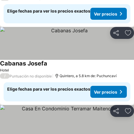
Elige fechas para ver los precios exactos
Ver precios
Compartir
Ag
Cabanas Josefa
Ver precios
Hotel
/
Quintero, a 5.8 km de: Puchuncaví
Puntuación no disponible
Elige fechas para ver los precios exactos
Ver precios
Compartir
Ag