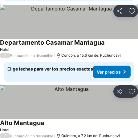
Compartir
Ag
Departamento Casamar Mantagua
Ver precios
Hotel
/
Concón, a 15.6 km de: Puchuncaví
Puntuación no disponible
Elige fechas para ver los precios exactos
Ver precios
Compartir
Ag
Alto Mantagua
Ver precios
Hotel
/
Quintero, a 7.2 km de: Puchuncaví
Puntuación no disponible