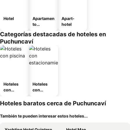
Hotel
Apartamen
Apart-
to
hotel
amueblad
Categorías destacadas de hoteles en
o
Puchuncaví
Hoteles
Hoteles
con
con
piscina
estaciona
miento
Hoteles baratos cerca de Puchuncaví
También te pueden interesar estos hoteles...
Yachting Hotel Quintero
Hotel Mae