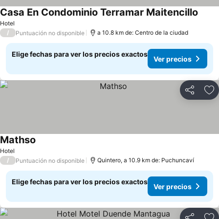
Casa En Condominio Terramar Maitencillo
Ver p
Hotel
/
a 10.8 km de: Centro de la ciudad
Puntuación no disponible
Elige fechas para ver los precios exactos
Ver precios
Compartir
Ag
Mathso
Ver precios
Hotel
/
Quintero, a 10.9 km de: Puchuncaví
Puntuación no disponible
Elige fechas para ver los precios exactos
Ver precios