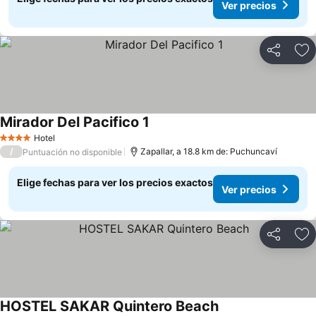
Ver precios
Compartir
Ag
Mirador Del Pacifico 1
Ver precios
Hotel
4 Estrellas
/
Zapallar, a 18.8 km de: Puchuncaví
Puntuación no disponible
Elige fechas para ver los precios exactos
Ver precios
Compartir
Ag
HOSTEL SAKAR Quintero Beach
Ver precios