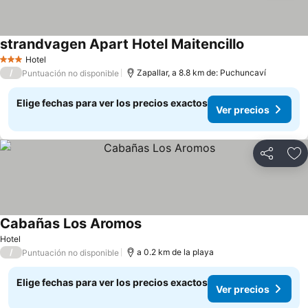
strandvagen Apart Hotel Maitencillo
Ver precios
Hotel
3 Estrellas
/
Zapallar, a 8.8 km de: Puchuncaví
Puntuación no disponible
Elige fechas para ver los precios exactos
Ver precios
Compartir
Ag
Cabañas Los Aromos
Ver precios
Hotel
/
a 0.2 km de la playa
Puntuación no disponible
Elige fechas para ver los precios exactos
Ver precios