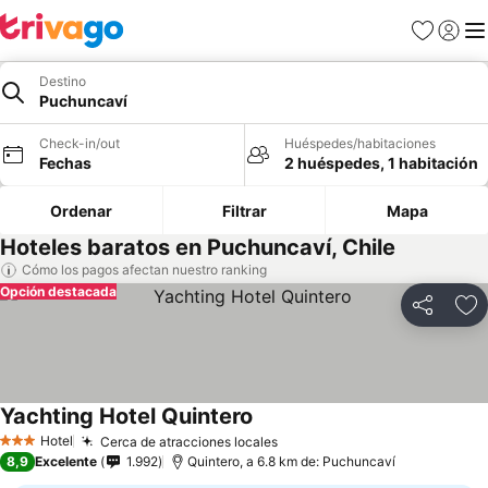
Favoritos
Iniciar 
Me
Destino
Puchuncaví
Check-in/out
Huéspedes/habitaciones
Fechas
2 huéspedes, 1 habitación
Ordenar
Filtrar
Mapa
Hoteles baratos en Puchuncaví, Chile
Cómo los pagos afectan nuestro ranking
Opción destacada
Compartir
Ag
Yachting Hotel Quintero
Ver precios
Hotel
Cerca de atracciones locales
Ver precios
3 Estrellas
8,9
Excelente
1.992
Quintero, a 6.8 km de: Puchuncaví