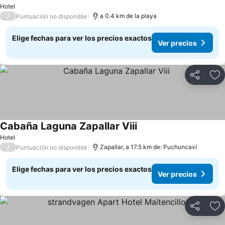
Ver precios
Hotel
/
a 0.4 km de la playa
Puntuación no disponible
Elige fechas para ver los precios exactos
Ver precios
Compartir
Ag
Cabaña Laguna Zapallar Viii
Ver precios
Hotel
/
Zapallar, a 17.5 km de: Puchuncaví
Puntuación no disponible
Elige fechas para ver los precios exactos
Ver precios
Compartir
Ag