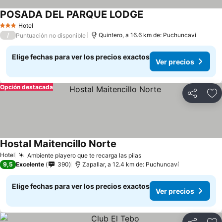
POSADA DEL PARQUE LODGE
Ver precios
Hotel
3 Estrellas
/
Quintero, a 16.6 km de: Puchuncaví
Puntuación no disponible
Elige fechas para ver los precios exactos
Ver precios
Opción destacada
Compartir
Ag
Hostal Maitencillo Norte
Ver precios
Hotel
Ambiente playero que te recarga las pilas
Ver precios
9,5
Excelente
390
Zapallar, a 12.4 km de: Puchuncaví
Elige fechas para ver los precios exactos
Ver precios