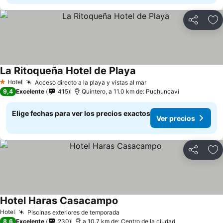
Compartir
Ag
La Ritoqueña Hotel de Playa
Ver precios
Hotel
Acceso directo a la playa y vistas al mar
Ver precios
1 Estrellas
9,4
Excelente
415
Quintero, a 11.0 km de: Puchuncaví
Elige fechas para ver los precios exactos
Ver precios
Compartir
Ag
Hotel Haras Casacampo
Ver precios
Hotel
Piscinas exteriores de temporada
Ver precios
8,6
Excelente
230
a 10.7 km de: Centro de la ciudad