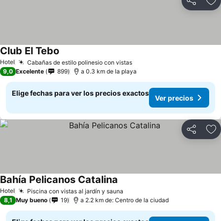
Compartir
Ag
Club El Tebo
Ver precios
Hotel
Cabañas de estilo polinesio con vistas
Ver precios
9,0
Excelente
899
a 0.3 km de la playa
Elige fechas para ver los precios exactos
Ver precios
Compartir
Ag
Bahía Pelicanos Catalina
Ver precios
Hotel
Piscina con vistas al jardín y sauna
Ver precios
8,1
Muy bueno
19
a 2.2 km de: Centro de la ciudad