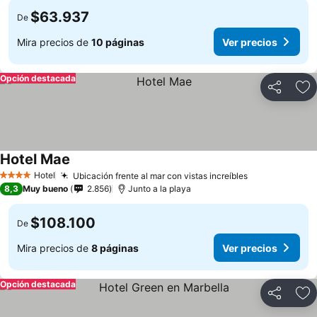
$63.937
De
Mira precios de
10 páginas
Ver precios
Opción destacada
Compartir
Ag
Hotel Mae
Ver precios
Hotel
Ubicación frente al mar con vistas increíbles
Ver precios
4 Estrellas
8,3
Muy bueno
2.856
Junto a la playa
$108.100
De
Mira precios de
8 páginas
Ver precios
Opción destacada
Compartir
Ag