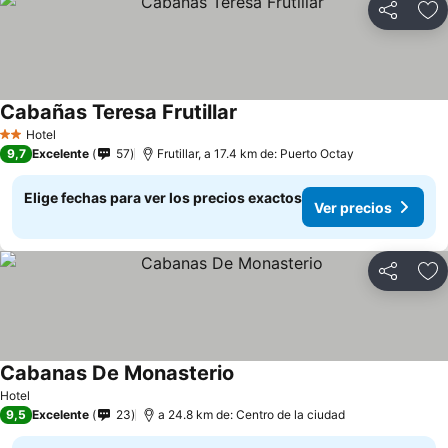
Compartir
Ag
Cabañas Teresa Frutillar
Hotel
2 Estrellas
9,7
Excelente
57
Frutillar, a 17.4 km de: Puerto Octay
Elige fechas para ver los precios exactos
Ver precios
Compartir
Ag
Cabanas De Monasterio
Hotel
9,5
Excelente
23
a 24.8 km de: Centro de la ciudad