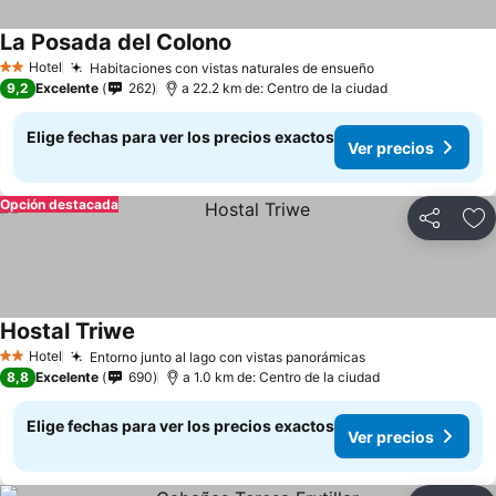
La Posada del Colono
Hotel
Habitaciones con vistas naturales de ensueño
2 Estrellas
9,2
Excelente
262
a 22.2 km de: Centro de la ciudad
Elige fechas para ver los precios exactos
Ver precios
Opción destacada
Compartir
Ag
Hostal Triwe
Hotel
Entorno junto al lago con vistas panorámicas
2 Estrellas
8,8
Excelente
690
a 1.0 km de: Centro de la ciudad
Elige fechas para ver los precios exactos
Ver precios