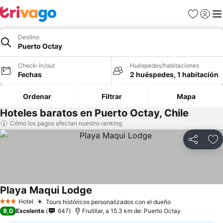
Favoritos
Iniciar 
Me
Destino
Puerto Octay
Check-in/out
Huéspedes/habitaciones
Fechas
2 huéspedes, 1 habitación
Ordenar
Filtrar
Mapa
Hoteles baratos en Puerto Octay, Chile
Cómo los pagos afectan nuestro ranking
Compartir
Ag
Playa Maqui Lodge
Hotel
Tours históricos personalizados con el dueño
3 Estrellas
9,0
Excelente
647
Frutillar, a 15.3 km de: Puerto Octay