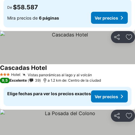
$58.587
De
Mira precios de
6 páginas
Ver precios
Compartir
Ag
Cascadas Hotel
Hotel
Vistas panorámicas al lago y al volcán
3 Estrellas
9,5
Excelente
39
a 1.2 km de: Centro de la ciudad
Elige fechas para ver los precios exactos
Ver precios
Compartir
Ag