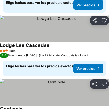
Elige fechas para ver los precios exactos
Ver precios
Compartir
Ag
Lodge Las Cascadas
Hotel
3 Estrellas
8,4
Muy bueno
393
a 23.9 km de: Centro de la ciudad
Elige fechas para ver los precios exactos
Ver precios
Compartir
Ag
Centinela