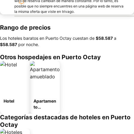
web de reserva cambian de manera constante. Por lo tanto, es
posible que no siempre encuentres en una página web de reserva
la misma oferta que viste en trivago.
Rango de precios
Los hoteles baratos en Puerto Octay cuestan de
‎$58.587
a
‎$58.587
por noche.
Otros hospedajes en Puerto Octay
Hotel
Apartamen
to
amueblad
Categorías destacadas de hoteles en Puerto
o
Octay