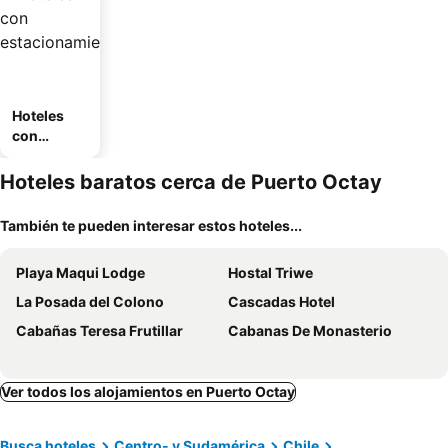
Hoteles
con
estaciona
miento
Hoteles baratos cerca de Puerto Octay
También te pueden interesar estos hoteles...
Playa Maqui Lodge
Hostal Triwe
La Posada del Colono
Cascadas Hotel
Cabañas Teresa Frutillar
Cabanas De Monasterio
Ver todos los alojamientos en Puerto Octay
Busca hoteles
Centro- y Sudamérica
Chile