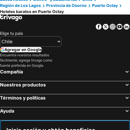
Región de Los Lagos
Provincia de Osorno
Puerto Octay
Hoteles baratos en Puerto Octay
Facebook
Twitter
Insta
Yo
Elige tu país
Agregar en Google
Encuentra nuestros resultados
fácilmente: agrega trivago como
fuente preferida en Google.
Compañía
Nuestros productos
Términos y políticas
Ayuda