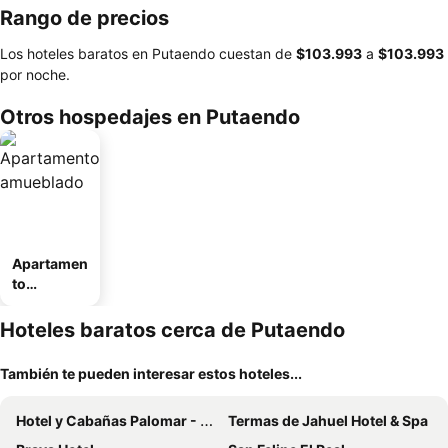
Rango de precios
Los hoteles baratos en Putaendo cuestan de
‎$103.993
a
‎$103.993
por noche.
Otros hospedajes en Putaendo
Apartamen
to
amueblad
o
Hoteles baratos cerca de Putaendo
También te pueden interesar estos hoteles...
Hotel y Cabañas Palomar - Caja los Andes
Termas de Jahuel Hotel & Spa