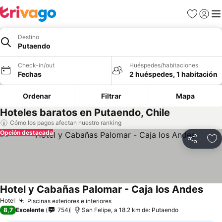
Favoritos
Iniciar 
Me
Destino
Putaendo
Check-in/out
Huéspedes/habitaciones
Fechas
2 huéspedes, 1 habitación
Ordenar
Filtrar
Mapa
Hoteles baratos en Putaendo, Chile
Cómo los pagos afectan nuestro ranking
Opción destacada
Compartir
Ag
Hotel y Cabañas Palomar - Caja los Andes
Hotel
Piscinas exteriores e interiores
8,7
Excelente
754
San Felipe, a 18.2 km de: Putaendo