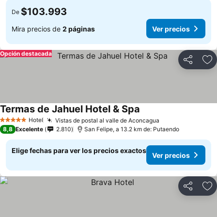
$103.993
De
Mira precios de
2 páginas
Ver precios
Opción destacada
Compartir
Ag
Termas de Jahuel Hotel & Spa
Hotel
Vistas de postal al valle de Aconcagua
5 Estrellas
8,8
Excelente
2.810
San Felipe, a 13.2 km de: Putaendo
Elige fechas para ver los precios exactos
Ver precios
Compartir
Ag