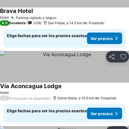
Brava Hotel
Hotel
Parking vigilado y seguro
9,0
Excelente
339
San Felipe, a 14.5 km de: Putaendo
Elige fechas para ver los precios exactos
Ver precios
Compartir
Ag
Vía Aconcagua Lodge
Hotel
/
Santa María, a 10.6 km de: Putaendo
Puntuación no disponible
Elige fechas para ver los precios exactos
Ver precios