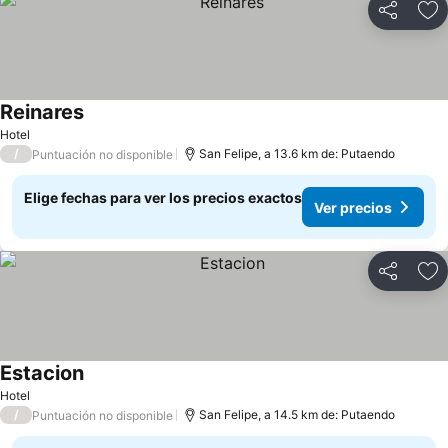
Compartir
Ag
Reinares
Hotel
/
San Felipe, a 13.6 km de: Putaendo
Puntuación no disponible
Elige fechas para ver los precios exactos
Ver precios
Compartir
Ag
Estacion
Hotel
/
San Felipe, a 14.5 km de: Putaendo
Puntuación no disponible