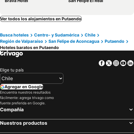
Brava Hotel
San Felipe El Real
Ver todos los alojamientos en Putaendo
Busca hoteles
Centro- y Sudamérica
Chile
Región de Valparaíso
San Felipe de Aconcagua
Putaendo
Hoteles baratos en Putaendo
Facebook
Twitter
Insta
Yo
Elige tu país
Agregar en Google
Encuentra nuestros resultados
fácilmente: agrega trivago como
fuente preferida en Google.
Compañía
Nuestros productos