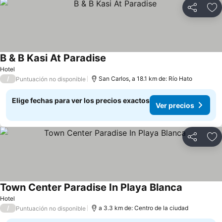
Compartir
Ag
B & B Kasi At Paradise
Hotel
/
San Carlos, a 18.1 km de: Río Hato
Puntuación no disponible
Elige fechas para ver los precios exactos
Ver precios
Compartir
Ag
Town Center Paradise In Playa Blanca
Hotel
/
a 3.3 km de: Centro de la ciudad
Puntuación no disponible