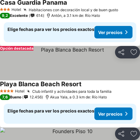
Casa Guardia Panama
Hotel
Habitaciones con decoración local y de buen gusto
3 Estrellas
9,2
Excelente
614
Antón, a 3.1 km de: Río Hato
Elige fechas para ver los precios exactos
Ver precios
Opción destacada
Compartir
Ag
Playa Blanca Beach Resort
Hotel
Club infantil y actividades para toda la familia
4 Estrellas
7,6
Bueno
12.456
Akua Yala, a 0.3 km de: Río Hato
Elige fechas para ver los precios exactos
Ver precios
Compartir
Ag