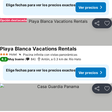
Elige fechas para ver los precios exactos
Ver precios
Opción destacada
Compartir
Ag
Playa Blanca Vacations Rentals
Hotel
Piscina infinita con vistas panorámicas
3 Estrellas
8,2
Muy bueno
84
Antón, a 0.3 km de: Río Hato
Elige fechas para ver los precios exactos
Ver precios
Compartir
Ag