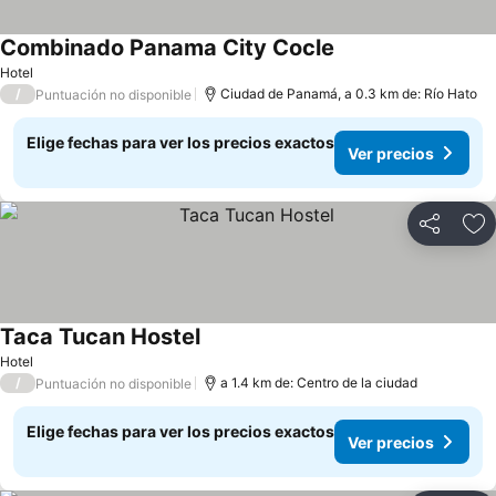
Combinado Panama City Cocle
Hotel
/
Ciudad de Panamá, a 0.3 km de: Río Hato
Puntuación no disponible
Elige fechas para ver los precios exactos
Ver precios
Compartir
Ag
Taca Tucan Hostel
Hotel
/
a 1.4 km de: Centro de la ciudad
Puntuación no disponible
Elige fechas para ver los precios exactos
Ver precios