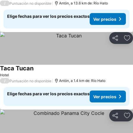
/
Antón, a 13.6 km de: Río Hato
Puntuación no disponible
Elige fechas para ver los precios exactos
Ver precios
Compartir
Ag
Taca Tucan
Hotel
/
Antón, a 1.4 km de: Río Hato
Puntuación no disponible
Elige fechas para ver los precios exactos
Ver precios
Compartir
Ag