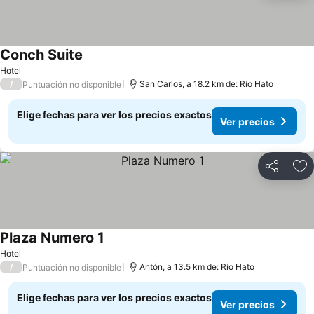
Conch Suite
Hotel
/
San Carlos, a 18.2 km de: Río Hato
Puntuación no disponible
Elige fechas para ver los precios exactos
Ver precios
Compartir
Ag
Plaza Numero 1
Hotel
/
Antón, a 13.5 km de: Río Hato
Puntuación no disponible
Elige fechas para ver los precios exactos
Ver precios