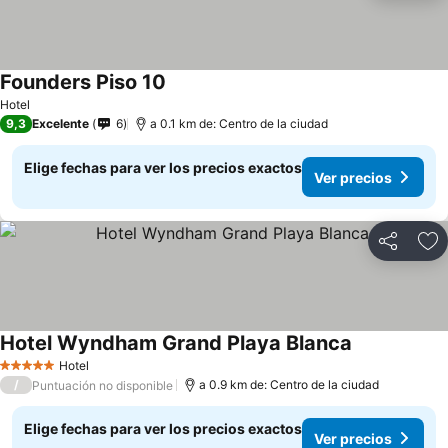
Founders Piso 10
Hotel
9,3
Excelente
6
a 0.1 km de: Centro de la ciudad
Elige fechas para ver los precios exactos
Ver precios
Compartir
Ag
Hotel Wyndham Grand Playa Blanca
Hotel
5 Estrellas
/
a 0.9 km de: Centro de la ciudad
Puntuación no disponible
Elige fechas para ver los precios exactos
Ver precios