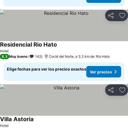
Compartir
Ag
Residencial Rio Hato
Hotel
8,3
Muy bueno
142
Coclé del Norte, a 3.3 km de: Río Hato
Elige fechas para ver los precios exactos
Ver precios
Compartir
Ag
Villa Astoria
Hotel