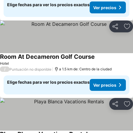
Elige fechas para ver los precios exactos
Ver precios
Compartir
Ag
Room At Decameron Golf Course
Hotel
/
a 1.5 km de: Centro de la ciudad
Puntuación no disponible
Elige fechas para ver los precios exactos
Ver precios
Compartir
Ag