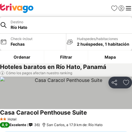
Favoritos
Iniciar 
Me
Destino
Río Hato
Check-in/out
Huéspedes/habitaciones
Fechas
2 huéspedes, 1 habitación
Ordenar
Filtrar
Mapa
Hoteles baratos en Río Hato, Panamá
Cómo los pagos afectan nuestro ranking
Compartir
Ag
Casa Caracol Penthouse Suite
Hotel
2 Estrellas
8,9
Excelente
36
San Carlos, a 17.9 km de: Río Hato