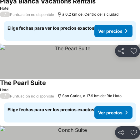
Playa Blanca Vacations Rentals
Hotel
/
a 0.2 km de: Centro de la ciudad
Puntuación no disponible
Elige fechas para ver los precios exactos
Ver precios
Compartir
Ag
The Pearl Suite
Hotel
/
San Carlos, a 17.9 km de: Río Hato
Puntuación no disponible
Elige fechas para ver los precios exactos
Ver precios
Compartir
Ag