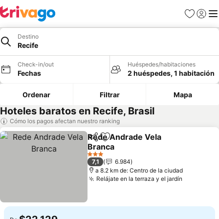
Favoritos
Iniciar 
Me
Destino
Recife
Check-in/out
Huéspedes/habitaciones
Fechas
2 huéspedes, 1 habitación
Ordenar
Filtrar
Mapa
Hoteles baratos en Recife, Brasil
Cómo los pagos afectan nuestro ranking
Rede Andrade Vela
Compartir
Agregar a favoritos
Branca
3 Estrellas
7,1
6.984
a 8.2 km de: Centro de la ciudad
Relájate en la terraza y el jardín