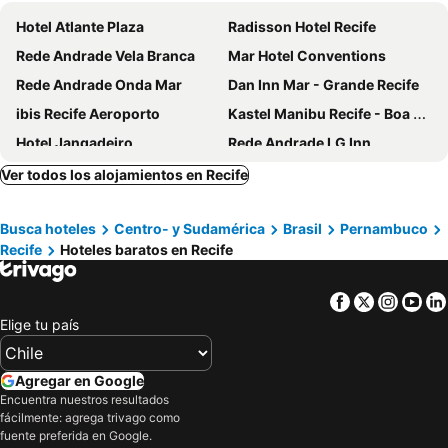
Hotel Atlante Plaza
Radisson Hotel Recife
Rede Andrade Vela Branca
Mar Hotel Conventions
Rede Andrade Onda Mar
Dan Inn Mar - Grande Recife
ibis Recife Aeroporto
Kastel Manibu Recife - Boa Viagem
Hotel Jangadeiro
Rede Andrade LG Inn
Park Hotel
El Aram Beach Boa Viagem
Ver todos los alojamientos en Recife
NovoHotell Recife
Beach Class Convention By Mai
Busca hoteles
Centro- y Sudamérica
Brasil
Pernambuco
Hotel Euro Suíte Recife Boa Viagem
Mercure Recife Navegantes Hotel
Recife
Hoteles baratos en Recife
Marante Executive Hotel
Rede Andrade Navegantes
ibis Recife Boa Viagem
Beach Class Executive
Facebook
Twitter
Insta
Yo
Marante Plaza Hotel
HY Beach Flats
Elige tu país
Urban Home Stay
Hotel Golden Park Recife Boa Viagem By Nacional Inn
Hotel Enseada Boa Viagem
Transamérica Prestige Beach Class International
Agregar en Google
Encuentra nuestros resultados
Hotel Luzeiros Recife
Rede Andrade Plaza Recife
fácilmente: agrega trivago como
Bugan Recife Boa Viagem Hotel - by Atlantica
Transamerica Fit Recife
fuente preferida en Google.