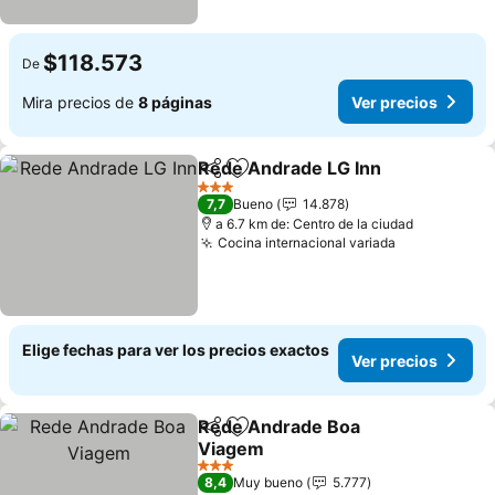
$118.573
De
Mira precios de
8 páginas
Ver precios
Rede Andrade LG Inn
Compartir
Agregar a favoritos
3 Estrellas
7,7
Bueno
14.878
a 6.7 km de: Centro de la ciudad
Cocina internacional variada
Elige fechas para ver los precios exactos
Ver precios
Rede Andrade Boa
Compartir
Agregar a favoritos
Viagem
3 Estrellas
8,4
Muy bueno
5.777