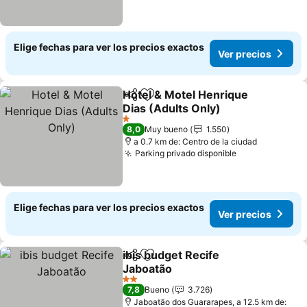
Elige fechas para ver los precios exactos
Ver precios
Hotel & Motel Henrique
Compartir
Agregar a favoritos
Dias (Adults Only)
1 Estrellas
8,0
Muy bueno
1.550
a 0.7 km de: Centro de la ciudad
Parking privado disponible
Elige fechas para ver los precios exactos
Ver precios
ibis budget Recife
Compartir
Agregar a favoritos
Jaboatão
2 Estrellas
7,8
Bueno
3.726
Jaboatão dos Guararapes, a 12.5 km de: