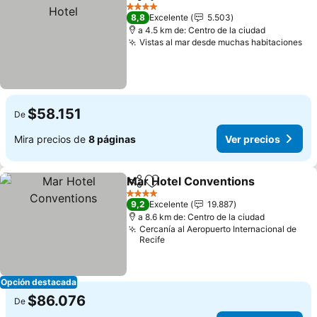
Compartir
Agregar a favoritos
4 Estrellas
8,8
Excelente
5.503
a 4.5 km de: Centro de la ciudad
Vistas al mar desde muchas habitaciones
$58.151
De
Mira precios de
8 páginas
Ver precios
Mar Hotel Conventions
Compartir
Agregar a favoritos
4 Estrellas
9,2
Excelente
19.887
a 8.6 km de: Centro de la ciudad
Cercanía al Aeropuerto Internacional de
Recife
Opción destacada
$86.076
De