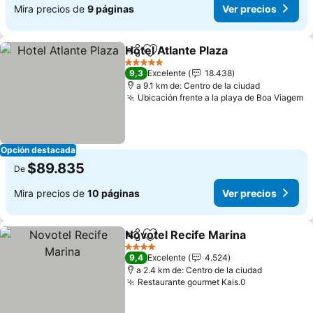
Mira precios de
9 páginas
Ver precios
Hotel Atlante Plaza
Compartir
Agregar a favoritos
5 Estrellas
9,3
Excelente
18.438
a 9.1 km de: Centro de la ciudad
Ubicación frente a la playa de Boa Viagem
Opción destacada
$89.835
De
Mira precios de
10 páginas
Ver precios
Novotel Recife Marina
Compartir
Agregar a favoritos
4 Estrellas
9,4
Excelente
4.524
a 2.4 km de: Centro de la ciudad
Restaurante gourmet Kais.0