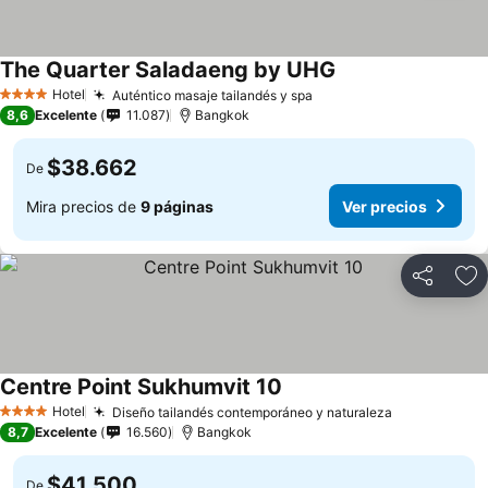
The Quarter Saladaeng by UHG
Hotel
Auténtico masaje tailandés y spa
4 Estrellas
8,6
Excelente
11.087
Bangkok
$38.662
De
Mira precios de
9 páginas
Ver precios
Compartir
Ag
Centre Point Sukhumvit 10
Hotel
Diseño tailandés contemporáneo y naturaleza
4 Estrellas
8,7
Excelente
16.560
Bangkok
$41.500
De