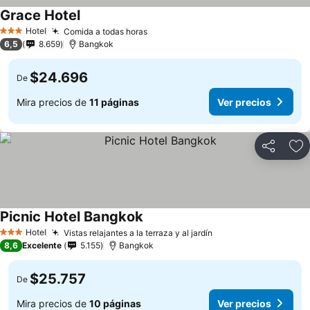
Grace Hotel
Hotel
Comida a todas horas
3 Estrellas
6,5
8.659
Bangkok
$24.696
De
Mira precios de
11 páginas
Ver precios
Compartir
Ag
Picnic Hotel Bangkok
Hotel
Vistas relajantes a la terraza y al jardín
3 Estrellas
8,6
Excelente
5.155
Bangkok
$25.757
De
Mira precios de
10 páginas
Ver precios