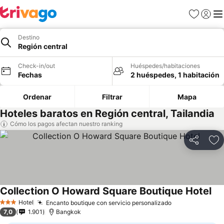
Favoritos
Iniciar 
Me
Destino
Región central
Check-in/out
Huéspedes/habitaciones
Fechas
2 huéspedes, 1 habitación
Ordenar
Filtrar
Mapa
Hoteles baratos en Región central, Tailandia
Cómo los pagos afectan nuestro ranking
Compartir
Ag
Collection O Howard Square Boutique Hotel
Hotel
Encanto boutique con servicio personalizado
3 Estrellas
7,0
1.901
Bangkok