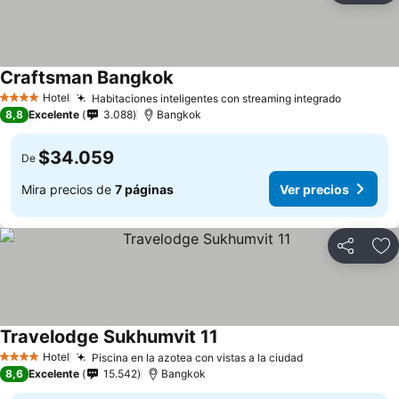
Craftsman Bangkok
Hotel
Habitaciones inteligentes con streaming integrado
4 Estrellas
8,8
Excelente
3.088
Bangkok
$34.059
De
Mira precios de
7 páginas
Ver precios
Compartir
Ag
Travelodge Sukhumvit 11
Hotel
Piscina en la azotea con vistas a la ciudad
4 Estrellas
8,6
Excelente
15.542
Bangkok