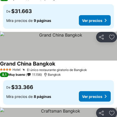
$31.663
De
Mira precios de
9 páginas
Ver precios
Compartir
Ag
Grand China Bangkok
Hotel
El único restaurante giratorio de Bangkok
4 Estrellas
8,1
Muy bueno
11.156
Bangkok
$33.366
De
Mira precios de
8 páginas
Ver precios
Compartir
Ag