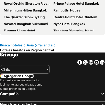
Royal Orchid Sheraton Riverside Hotel Bangkok
Prince Palace Hotel Bangkok
Millennium Hilton Bangkok
Rambuttri House
The Quarter Silom By Uhg
Centre Point Hotel Chidlom
Novotel Bangkok Sukhumvit 20
Nysa Hotel Bangkok
Furama Silom Hotel
Tongtara Riverview Hotel
Grande Centre Point Surawong Bangkok
Ibis Styles Bangkok Silom
VIE Hotel Bangkok - MGallery Collection
Chatrium Sathon Bangkok
Busca hoteles
Asia
Tailandia
Hoteles baratos en Región central
New Siam Palace Ville Hotel
Royal Rattanakosin Hotel
Mintara Hotel
Amara Bangkok
Facebook
Twitter
Insta
Yo
FuramaXclusive Sathorn, Bangkok
Twin Towers Hotel
ibis Bangkok Sathorn
Asai Bangkok Chinatown
Agregar en Google
Pinnacle Lumpinee Park Hotel
I Residence Hotel Silom
Encuentra nuestros resultados
fácilmente: agrega trivago como
Chillax Heritage
Easy Planet Bangkok Surawong
fuente preferida en Google.
The Cotton Saladaeng Hotel
Baan Chart
Compañía
Hotel Royal Bangkok
The Peninsula Bangkok
Nuestros productos