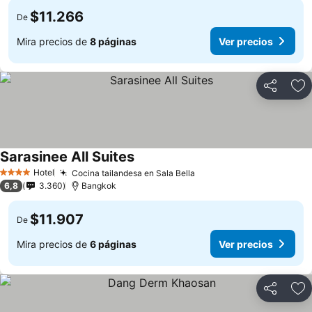
$11.266
De
Mira precios de
8 páginas
Ver precios
Compartir
Ag
Sarasinee All Suites
Hotel
Cocina tailandesa en Sala Bella
4 Estrellas
6,8
3.360
Bangkok
$11.907
De
Mira precios de
6 páginas
Ver precios
Compartir
Ag