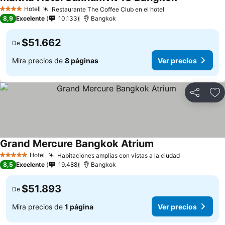
Hotel
Restaurante The Coffee Club en el hotel
4 Estrellas
8,9
Excelente
10.133
Bangkok
$51.662
De
Mira precios de
8 páginas
Ver precios
Compartir
Ag
Grand Mercure Bangkok Atrium
Hotel
Habitaciones amplias con vistas a la ciudad
5 Estrellas
8,5
Excelente
19.488
Bangkok
$51.893
De
Mira precios de
1 página
Ver precios