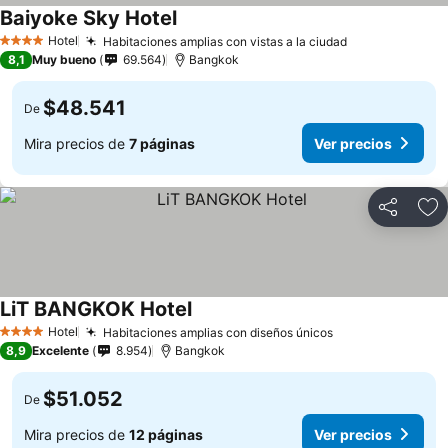
Baiyoke Sky Hotel
Hotel
Habitaciones amplias con vistas a la ciudad
4 Estrellas
8,1
Muy bueno
69.564
Bangkok
$48.541
De
Mira precios de
7 páginas
Ver precios
Compartir
Ag
LiT BANGKOK Hotel
Hotel
Habitaciones amplias con diseños únicos
4 Estrellas
8,9
Excelente
8.954
Bangkok
$51.052
De
Mira precios de
12 páginas
Ver precios