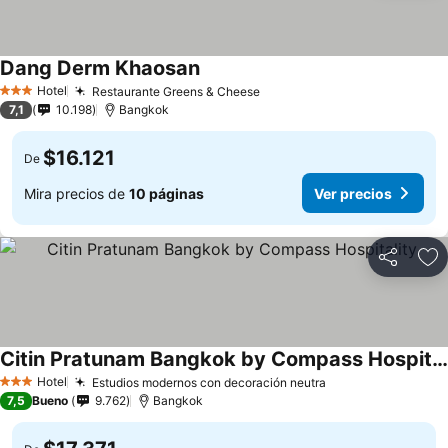
Dang Derm Khaosan
Hotel
Restaurante Greens & Cheese
3 Estrellas
7,1
10.198
Bangkok
$16.121
De
Mira precios de
10 páginas
Ver precios
Compartir
Ag
Citin Pratunam Bangkok by Compass Hospitality
Hotel
Estudios modernos con decoración neutra
3 Estrellas
7,5
Bueno
9.762
Bangkok