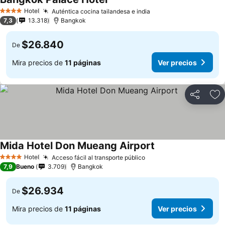
Hotel
Auténtica cocina tailandesa e india
4 Estrellas
7,3
13.318
Bangkok
$26.840
De
Mira precios de
11 páginas
Ver precios
Compartir
Ag
Mida Hotel Don Mueang Airport
Hotel
Acceso fácil al transporte público
4 Estrellas
7,9
Bueno
3.709
Bangkok
$26.934
De
Mira precios de
11 páginas
Ver precios