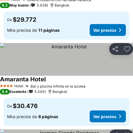
3 Estrellas
8,2
Muy bueno
3.439
Bangkok
$29.772
De
Mira precios de
11 páginas
Ver precios
Compartir
Ag
Amaranta Hotel
Hotel
Bar y piscina infinita en la azotea
4 Estrellas
8,6
Excelente
5.340
Bangkok
$30.476
De
Mira precios de
8 páginas
Ver precios