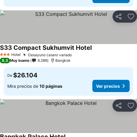
Compartir
Ag
S33 Compact Sukhumvit Hotel
Hotel
Desayuno casero variado
3 Estrellas
8,3
Muy bueno
6.286
Bangkok
$26.104
De
Mira precios de
10 páginas
Ver precios
Compartir
Ag
Bangkok Palace Hotel