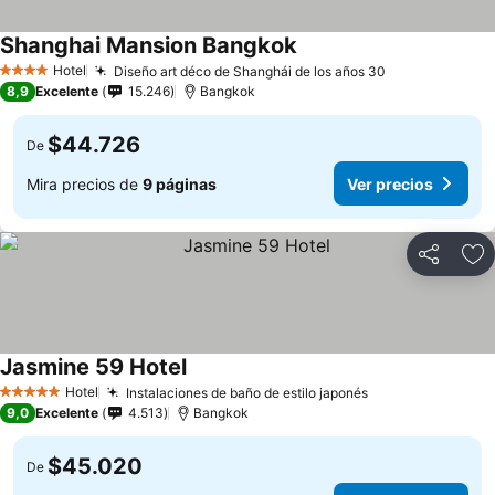
Shanghai Mansion Bangkok
Hotel
Diseño art déco de Shanghái de los años 30
4 Estrellas
8,9
Excelente
15.246
Bangkok
$44.726
De
Mira precios de
9 páginas
Ver precios
Compartir
Ag
Jasmine 59 Hotel
Hotel
Instalaciones de baño de estilo japonés
5 Estrellas
9,0
Excelente
4.513
Bangkok
$45.020
De