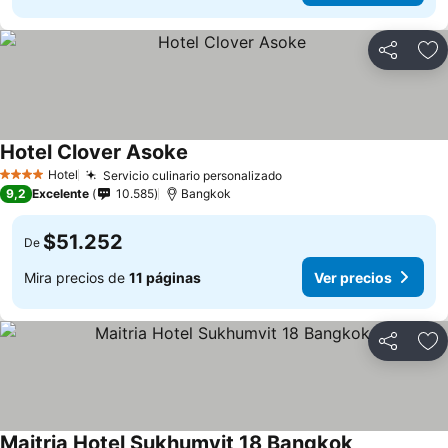
Compartir
Ag
Hotel Clover Asoke
Hotel
Servicio culinario personalizado
4 Estrellas
9,2
Excelente
10.585
Bangkok
$51.252
De
Mira precios de
11 páginas
Ver precios
Compartir
Ag
Maitria Hotel Sukhumvit 18 Bangkok