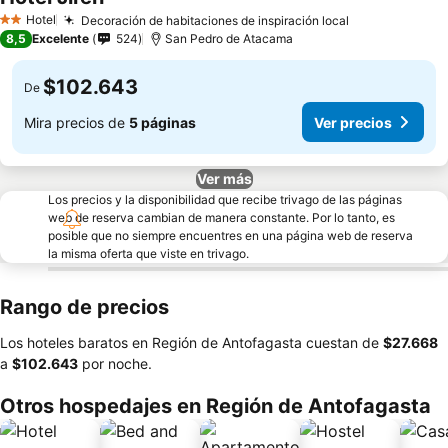
Ver precios
Hotel
Decoración de habitaciones de inspiración local
Ver precios
2 Estrellas
8,5
Excelente
524
San Pedro de Atacama
$102.643
De
Mira precios de
5 páginas
Ver precios
Ver más
Los precios y la disponibilidad que recibe trivago de las páginas
web de reserva cambian de manera constante. Por lo tanto, es
posible que no siempre encuentres en una página web de reserva
la misma oferta que viste en trivago.
Rango de precios
Los hoteles baratos en Región de Antofagasta cuestan de
‎$27.668
a
‎$102.643
por noche.
Otros hospedajes en Región de Antofagasta