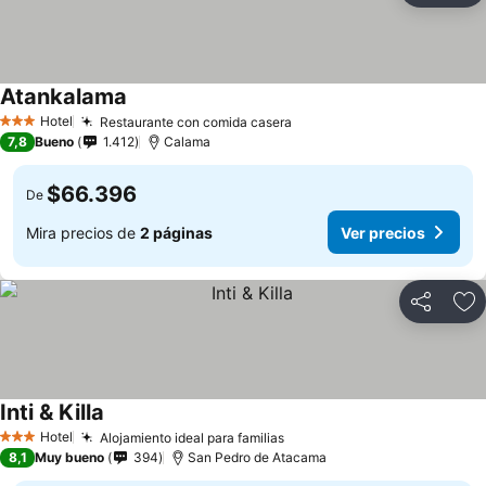
Atankalama
Ver precios
Hotel
Restaurante con comida casera
Ver precios
3 Estrellas
7,8
Bueno
1.412
Calama
$66.396
De
Mira precios de
2 páginas
Ver precios
Compartir
Ag
Inti & Killa
Ver precios
Hotel
Alojamiento ideal para familias
Ver precios
3 Estrellas
8,1
Muy bueno
394
San Pedro de Atacama