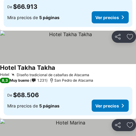
$66.913
De
Mira precios de
5 páginas
Ver precios
Compartir
Ag
Hotel Takha Takha
Ver precios
Hotel
Diseño tradicional de cabañas de Atacama
Ver precios
8,3
Muy bueno
1.231
San Pedro de Atacama
$68.506
De
Mira precios de
5 páginas
Ver precios
Compartir
Ag