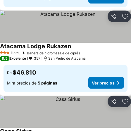
Compartir
Ag
Atacama Lodge Rukazen
Ver precios
Hotel
Bañera de hidromasaje de ciprés
Ver precios
3 Estrellas
8,5
Excelente
357
San Pedro de Atacama
$46.810
De
Mira precios de
5 páginas
Ver precios
Compartir
Ag