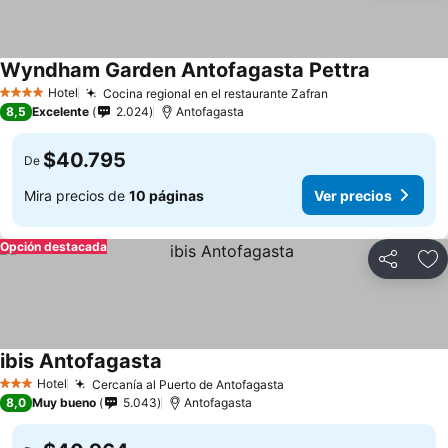
Wyndham Garden Antofagasta Pettra
Ver precio
Hotel
Cocina regional en el restaurante Zafran
Ver precios
4 Estrellas
8,5
Excelente
2.024
Antofagasta
$40.795
De
Mira precios de
10 páginas
Ver precios
Opción destacada
Compartir
Ag
ibis Antofagasta
Ver precios
Hotel
Cercanía al Puerto de Antofagasta
Ver precios
3 Estrellas
8,0
Muy bueno
5.043
Antofagasta