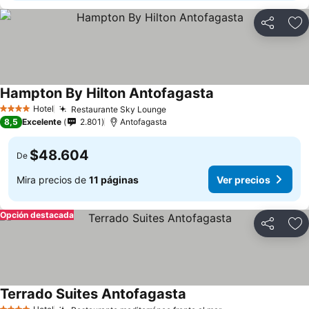
Compartir
Ag
Hampton By Hilton Antofagasta
Ver precios
Hotel
Restaurante Sky Lounge
Ver precios
4 Estrellas
8,5
Excelente
2.801
Antofagasta
$48.604
De
Mira precios de
11 páginas
Ver precios
Opción destacada
Compartir
Ag
Terrado Suites Antofagasta
Ver precios