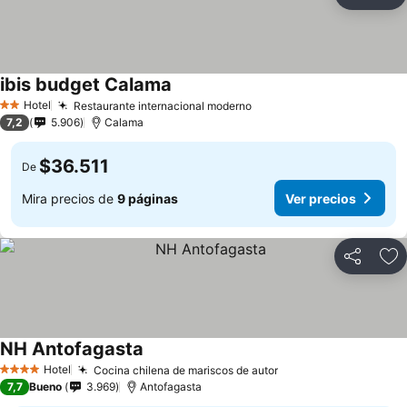
Compartir
Ag
ibis budget Calama
Ver precios
Hotel
Restaurante internacional moderno
Ver precios
2 Estrellas
7,2
5.906
Calama
$36.511
De
Mira precios de
9 páginas
Ver precios
Compartir
Ag
NH Antofagasta
Ver precios
Hotel
Cocina chilena de mariscos de autor
Ver precios
4 Estrellas
7,7
Bueno
3.969
Antofagasta