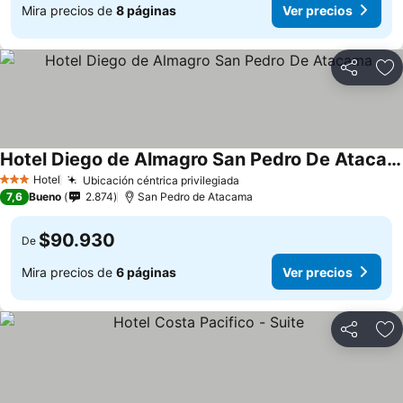
Mira precios de
8 páginas
Ver precios
Compartir
Ag
Hotel Diego de Almagro San Pedro De Atacama
Ver precios
Hotel
Ubicación céntrica privilegiada
Ver precios
3 Estrellas
7,6
Bueno
2.874
San Pedro de Atacama
$90.930
De
Mira precios de
6 páginas
Ver precios
Compartir
Ag