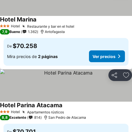
Hotel Marina
Ver precios
Hotel
Restaurante y bar en el hotel
Ver precios
3 Estrellas
7,9
Bueno
1.362
Antofagasta
$70.258
De
Mira precios de
2 páginas
Ver precios
Compartir
Ag
Hotel Parina Atacama
Ver precios
Hotel
Apartamentos rústicos
Ver precios
3 Estrellas
8,8
Excelente
814
San Pedro de Atacama
$70.701
De