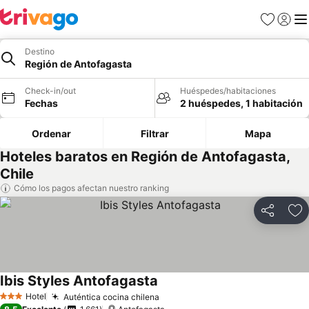
Favoritos
Iniciar 
Me
Destino
Región de Antofagasta
Check-in/out
Huéspedes/habitaciones
Fechas
2 huéspedes, 1 habitación
Ordenar
Filtrar
Mapa
Hoteles baratos en Región de Antofagasta,
Chile
Cómo los pagos afectan nuestro ranking
Compartir
Ag
Ibis Styles Antofagasta
Ver precios
Hotel
Auténtica cocina chilena
Ver precios
3 Estrellas