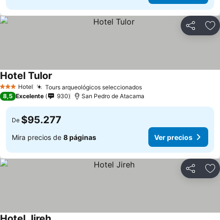
Compartir
Ag
Hotel Tulor
Ver precios
Hotel
Tours arqueológicos seleccionados
Ver precios
3 Estrellas
8,5
Excelente
930
San Pedro de Atacama
$95.277
De
Mira precios de
8 páginas
Ver precios
Compartir
Ag
Hotel Jireh