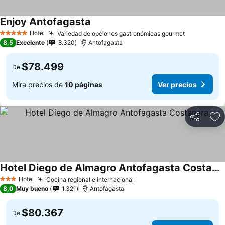
Enjoy Antofagasta
Ver precios
Hotel
Variedad de opciones gastronómicas gourmet
Ver precio
5 Estrellas
8,5
Excelente
8.320
Antofagasta
$78.499
De
Mira precios de
10 páginas
Ver precios
Compartir
Ag
Hotel Diego de Almagro Antofagasta Costanera
Ver precios
Hotel
Cocina regional e internacional
Ver precios
3 Estrellas
8,0
Muy bueno
1.321
Antofagasta
$80.367
De