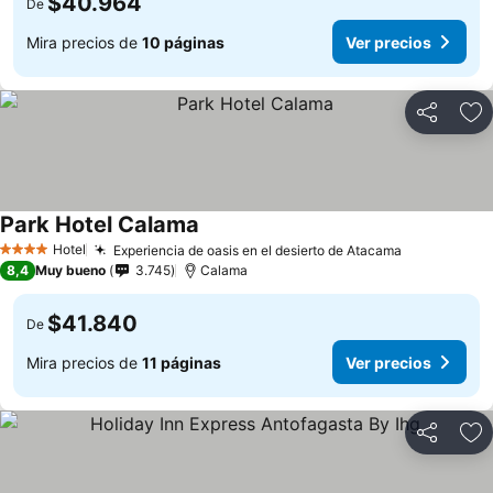
$40.964
De
Mira precios de
10 páginas
Ver precios
Compartir
Ag
Park Hotel Calama
Ver precios
Hotel
Experiencia de oasis en el desierto de Atacama
Ver precio
4 Estrellas
8,4
Muy bueno
3.745
Calama
$41.840
De
Mira precios de
11 páginas
Ver precios
Compartir
Ag