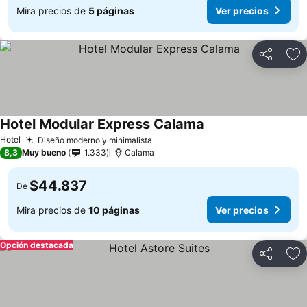
Mira precios de
5 páginas
Ver precios
Compartir
Ag
Hotel Modular Express Calama
Ver precios
Hotel
Diseño moderno y minimalista
Ver precios
8,3
Muy bueno
1.333
Calama
$44.837
De
Mira precios de
10 páginas
Ver precios
Opción destacada
Compartir
Ag