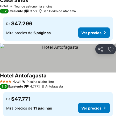
Casa Sirius
Ver precios
Hotel
Tour de astronomía andina
Ver precios
9,2
Excelente
377
San Pedro de Atacama
$47.296
De
Mira precios de
6 páginas
Ver precios
Compartir
Ag
Hotel Antofagasta
Ver precios
Hotel
Piscina al aire libre
Ver precios
4 Estrellas
8,5
Excelente
4.777
Antofagasta
$47.771
De
Mira precios de
11 páginas
Ver precios