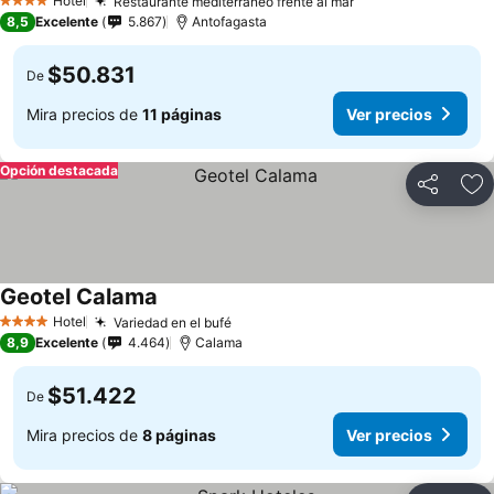
Hotel
Restaurante mediterráneo frente al mar
Ver precios
4 Estrellas
8,5
Excelente
5.867
Antofagasta
$50.831
De
Mira precios de
11 páginas
Ver precios
Opción destacada
Compartir
Ag
Geotel Calama
Ver precios
Hotel
Variedad en el bufé
Ver precios
4 Estrellas
8,9
Excelente
4.464
Calama
$51.422
De
Mira precios de
8 páginas
Ver precios