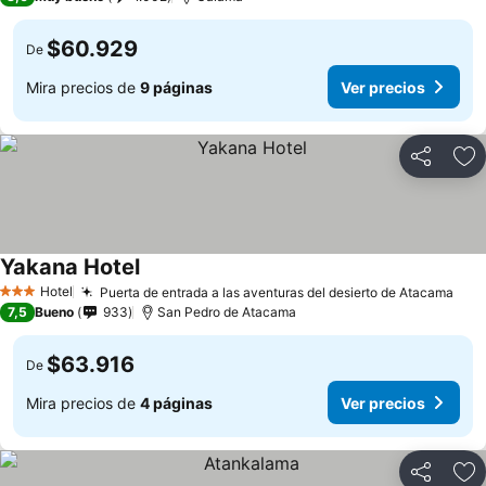
$60.929
De
Mira precios de
9 páginas
Ver precios
Compartir
Ag
Yakana Hotel
Ver precios
Hotel
Puerta de entrada a las aventuras del desierto de Atacama
Ver
3 Estrellas
7,5
Bueno
933
San Pedro de Atacama
$63.916
De
Mira precios de
4 páginas
Ver precios
Compartir
Ag