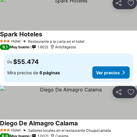
Compartir
Ag
Spark Hoteles
Ver precios
Hotel
Restaurante a la carta en el hotel
Ver precios
3 Estrellas
8,1
Muy bueno
1.602
Antofagasta
$55.474
De
Mira precios de
6 páginas
Ver precios
Compartir
Ag
Diego De Almagro Calama
Ver precios
Hotel
Sabores locales en el restaurante Chuquicamata
Ver precios
3 Estrellas
8,0
Muy bueno
1.002
Calama