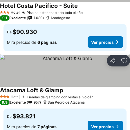
Hotel Costa Pacifico - Suite
Ver precios
Hotel
Piscina exterior abierta todo el año
Ver precios
3 Estrellas
9,1
Excelente
1.080
Antofagasta
$90.930
De
Mira precios de
6 páginas
Ver precios
Compartir
Ag
Atacama Loft & Glamp
Ver precios
Hotel
Tiendas de glamping con vistas al volcán
Ver precios
3 Estrellas
8,9
Excelente
957
San Pedro de Atacama
$93.821
De
Mira precios de
7 páginas
Ver precios