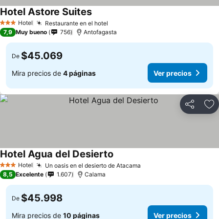
Hotel Astore Suites
Ver precios
Hotel
Restaurante en el hotel
Ver precios
3 Estrellas
7,9
Muy bueno
756
Antofagasta
$45.069
De
Mira precios de
4 páginas
Ver precios
Compartir
Ag
Hotel Agua del Desierto
Ver precios
Hotel
Un oasis en el desierto de Atacama
Ver precios
3 Estrellas
8,5
Excelente
1.607
Calama
$45.998
De
Mira precios de
10 páginas
Ver precios