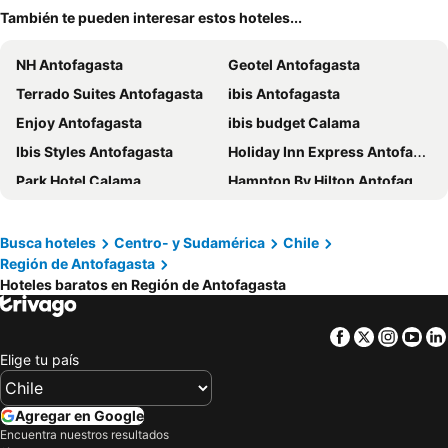
También te pueden interesar estos hoteles...
NH Antofagasta
Geotel Antofagasta
Terrado Suites Antofagasta
ibis Antofagasta
Enjoy Antofagasta
ibis budget Calama
Ibis Styles Antofagasta
Holiday Inn Express Antofagasta By Ihg
Park Hotel Calama
Hampton By Hilton Antofagasta
Geotel Calama
Hotel Antofagasta
Hotel Agua del Desierto
Hotel Corvatsch Chile
Busca hoteles
Centro- y Sudamérica
Chile
Región de Antofagasta
ibis Calama
Hotel Aymara
Hoteles baratos en Región de Antofagasta
Atankalama
Hotel Diego de Almagro San Pedro De Atacama
Hotel Marina
Wyndham Garden Antofagasta Pettra
Facebook
Twitter
Insta
Yo
Hotel Cumbres San Pedro de Atacama
Hotel Modular Express Calama
Elige tu país
Hotel Brasil
Zigal Hotel
Nueva Lodge La Estación San Pedro de Atacama
NOI Casa Atacama
Agregar en Google
Encuentra nuestros resultados
Hotel Casa Algarrobo
Diego De Almagro Calama