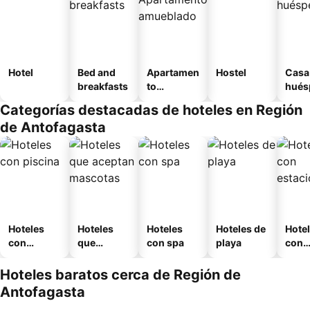
Hotel
Bed and
Apartamen
Hostel
Casa
breakfasts
to
hués
amueblad
Categorías destacadas de hoteles en Región
o
de Antofagasta
Hoteles
Hoteles
Hoteles
Hoteles de
Hote
con
que
con spa
playa
con
piscina
aceptan
esta
mascotas
mien
Hoteles baratos cerca de Región de
Antofagasta