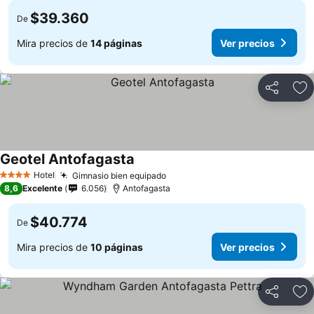
$39.360
De
Mira precios de
14 páginas
Ver precios
Compartir
Ag
Geotel Antofagasta
Ver precios
Hotel
Gimnasio bien equipado
Ver precios
4 Estrellas
8,6
Excelente
6.056
Antofagasta
$40.774
De
Mira precios de
10 páginas
Ver precios
Compartir
Ag