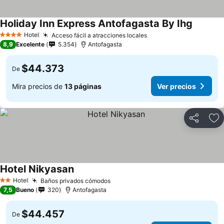
Holiday Inn Express Antofagasta By Ihg
Ver prec
Hotel
Acceso fácil a atracciones locales
Ver precios
4 Estrellas
8,9
Excelente
5.354
Antofagasta
$44.373
De
Mira precios de
13 páginas
Ver precios
Compartir
Ag
Hotel Nikyasan
Ver precios
Hotel
Baños privados cómodos
Ver precios
2 Estrellas
7,5
Bueno
320
Antofagasta
$44.457
De