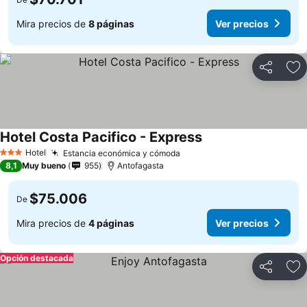
Mira precios de
8 páginas
Ver precios
Compartir
Ag
Hotel Costa Pacifico - Express
Ver precios
Hotel
Estancia económica y cómoda
Ver precios
3 Estrellas
8,1
Muy bueno
955
Antofagasta
$75.006
De
Mira precios de
4 páginas
Ver precios
Opción destacada
Compartir
Ag