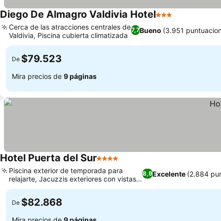
Diego De Almagro Valdivia Hotel
3 Estrellas
Cerca de las atracciones centrales de
Bueno
(3.951 puntuacio
7,7
Valdivia, Piscina cubierta climatizada
$79.523
De
Mira precios de
9 páginas
Hotel Puerta del Sur
4 Estrellas
Piscina exterior de temporada para
Excelente
(2.884 pu
8,9
relajarte, Jacuzzis exteriores con vistas
espectaculares
$82.868
De
Mira precios de
9 páginas