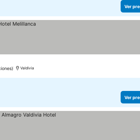
Ver pre
ciones)
Valdivia
Ver pre