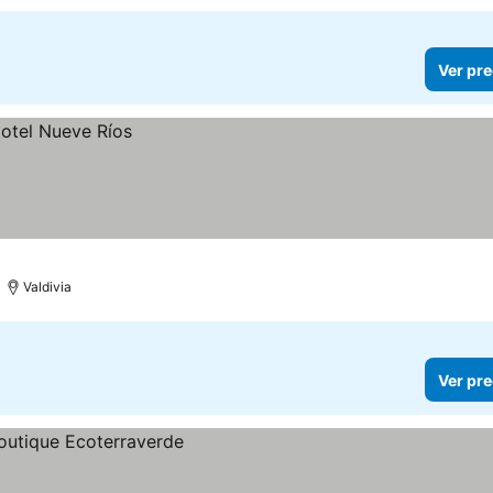
Ver pre
Valdivia
Ver pre