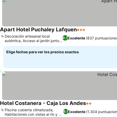
Apart Hotel Puchaley Lafquen
3 Estrellas
Decoración artesanal local
Excelente
(837 puntuacione
8,7
auténtica, Acceso al jardín junto
al lago
Elige fechas para ver los precios exactos
Hotel Costanera - Caja Los Andes
2 Estrellas
Piscina cubierta climatizada,
Excelente
(1.304 puntuacio
9,1
Habitaciones con vistas al río y al