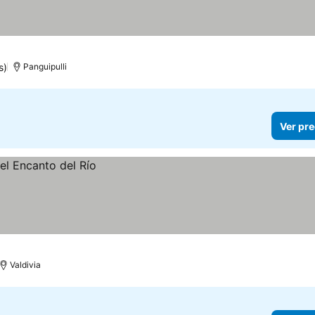
s)
Panguipulli
Ver pre
Valdivia