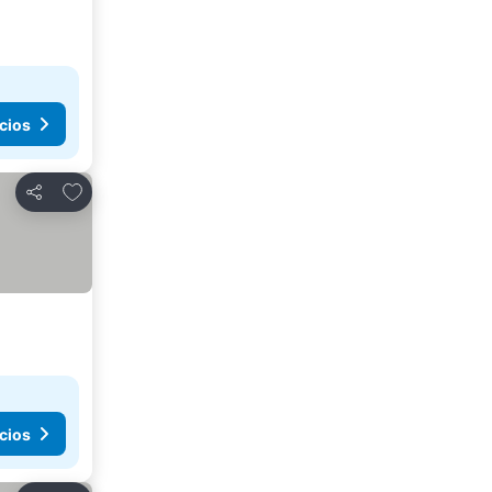
cios
Agregar a favoritos
Compartir
cios