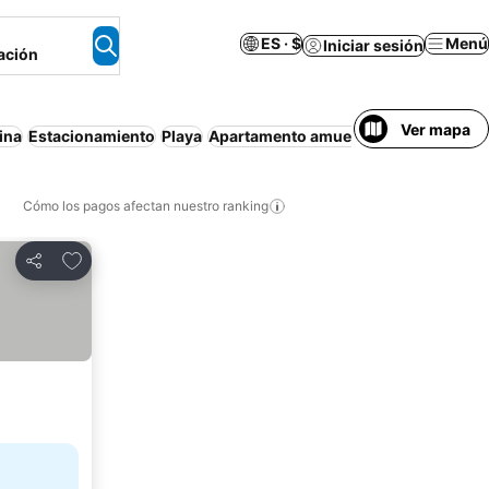
ES · $
Menú
Iniciar sesión
ación
Ver mapa
ina
Estacionamiento
Playa
Apartamento amueblado
Cancelación
Cómo los pagos afectan nuestro ranking
Agregar a favoritos
Compartir