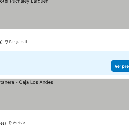
s)
Panguipulli
Ver pre
nes)
Valdivia