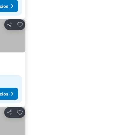
cios
Agregar a favoritos
Compartir
cios
Agregar a favoritos
Compartir