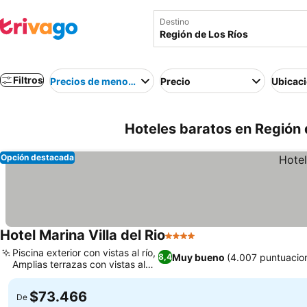
Destino
Filtros
Precios de menor a mayor
Precio
Ubicac
Hoteles baratos en Región d
Opción destacada
Hotel Marina Villa del Rio
4 Estrellas
Piscina exterior con vistas al río,
Muy bueno
(4.007 puntuacio
8,4
Amplias terrazas con vistas al
río
$73.466
De