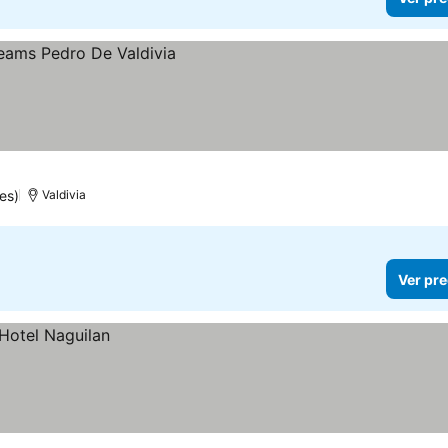
es)
Valdivia
Ver pre