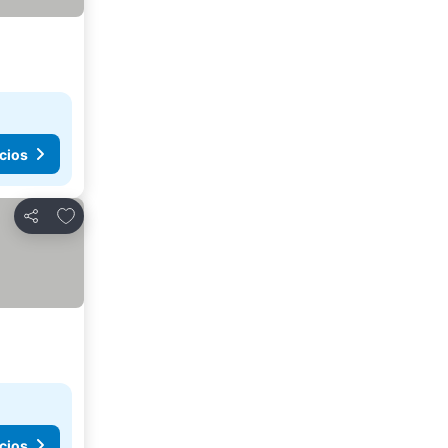
cios
Agregar a favoritos
Compartir
cios