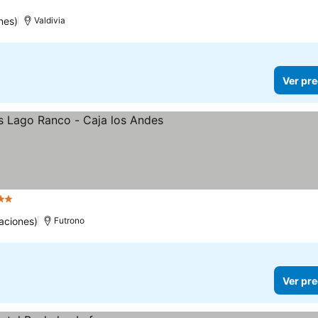
nes)
Valdivia
Ver pre
2 Estrellas
aciones)
Futrono
Ver pre