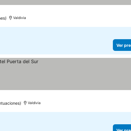
nes)
Valdivia
Ver pre
ntuaciones)
Valdivia
Ver pre