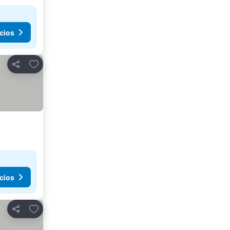
cios
Agregar a favoritos
Compartir
cios
Agregar a favoritos
Compartir