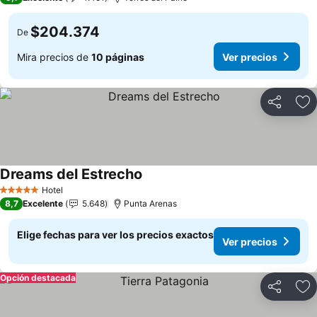
$204.374
De
Mira precios de
10 páginas
Ver precios
Compartir
Ag
Dreams del Estrecho
Ver precios
Hotel
5 Estrellas
8,7
Excelente
5.648
Punta Arenas
Elige fechas para ver los precios exactos
Ver precios
Opción destacada
Compartir
Ag