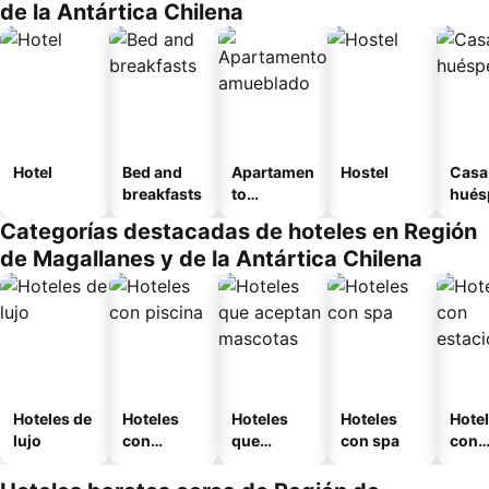
de la Antártica Chilena
Hotel
Bed and
Apartamen
Hostel
Casa
breakfasts
to
hués
amueblad
Categorías destacadas de hoteles en Región
o
de Magallanes y de la Antártica Chilena
Hoteles de
Hoteles
Hoteles
Hoteles
Hote
lujo
con
que
con spa
con
piscina
aceptan
esta
mascotas
mien