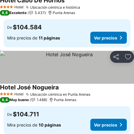
Hotel Cabo De Hornos
Ver precios
Hotel
Ubicación céntrica e histórica
Ver precios
4 Estrellas
8,8
Excelente
5.437
Punta Arenas
$104.584
De
Mira precios de
11 páginas
Ver precios
Compartir
Ag
Hotel José Nogueira
Ver precios
Hotel
Ubicación céntrica en Punta Arenas
Ver precios
4 Estrellas
8,4
Muy bueno
1.488
Punta Arenas
$104.711
De
Mira precios de
10 páginas
Ver precios