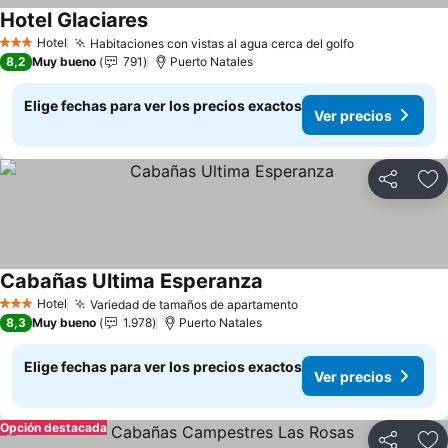
Hotel Glaciares
Ver precios
Hotel
Habitaciones con vistas al agua cerca del golfo
Ver precios
3 Estrellas
8,2
Muy bueno
791
Puerto Natales
Elige fechas para ver los precios exactos
Ver precios
Compartir
Ag
Cabañas Ultima Esperanza
Ver precios
Hotel
Variedad de tamaños de apartamento
Ver precios
3 Estrellas
8,3
Muy bueno
1.978
Puerto Natales
Elige fechas para ver los precios exactos
Ver precios
Opción destacada