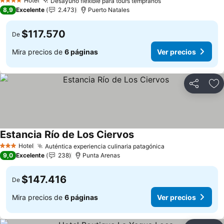
Hotel
Desayuno flexible para tours tempranos
Ver precios
4 Estrellas
8,9
Excelente
2.473
Puerto Natales
$117.570
De
Mira precios de
6 páginas
Ver precios
Compartir
Ag
Estancia Río de Los Ciervos
Ver precios
Hotel
Auténtica experiencia culinaria patagónica
Ver precios
3 Estrellas
9,0
Excelente
238
Punta Arenas
$147.416
De
Mira precios de
6 páginas
Ver precios