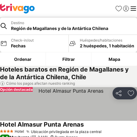
Favoritos
Iniciar 
Me
Destino
Región de Magallanes y de la Antártica Chilena
Check-in/out
Huéspedes/habitaciones
Fechas
2 huéspedes, 1 habitación
Ordenar
Filtrar
Mapa
Hoteles baratos en Región de Magallanes y
de la Antártica Chilena, Chile
Cómo los pagos afectan nuestro ranking
Opción destacada
Compartir
Ag
Hotel Almasur Punta Arenas
Ver precios
Hotel
Ubicación privilegiada en la plaza central
Ver precios
4 Estrellas