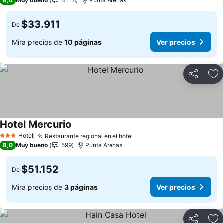
8,4
Muy bueno
3.118
Punta Arenas
$33.911
De
Mira precios de
10 páginas
Ver precios
Compartir
Ag
Hotel Mercurio
Ver precios
Hotel
Restaurante regional en el hotel
Ver precios
3 Estrellas
8,0
Muy bueno
599
Punta Arenas
$51.152
De
Mira precios de
3 páginas
Ver precios