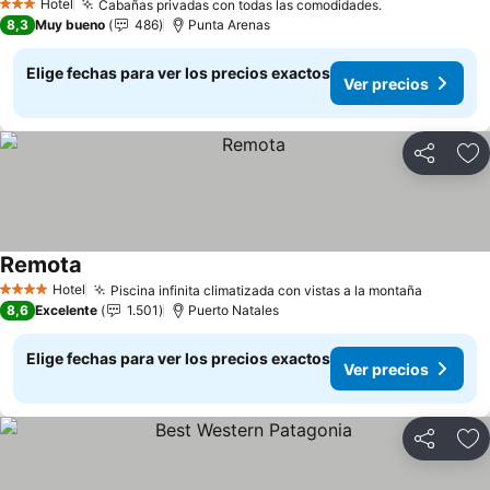
Hotel
Cabañas privadas con todas las comodidades.
Ver precios
3 Estrellas
8,3
Muy bueno
486
Punta Arenas
Elige fechas para ver los precios exactos
Ver precios
Compartir
Ag
Remota
Ver precios
Hotel
Piscina infinita climatizada con vistas a la montaña
Ver prec
4 Estrellas
8,6
Excelente
1.501
Puerto Natales
Elige fechas para ver los precios exactos
Ver precios
Compartir
Ag