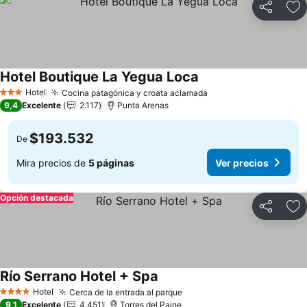
Compartir
Ag
Hotel Boutique La Yegua Loca
Ver precios
Hotel
Cocina patagónica y croata aclamada
Ver precios
3 Estrellas
9,4
Excelente
2.117
Punta Arenas
$193.532
De
Mira precios de
5 páginas
Ver precios
Opción destacada
Compartir
Ag
Río Serrano Hotel + Spa
Ver precios
Hotel
Cerca de la entrada al parque
Ver precios
4 Estrellas
9,1
Excelente
4.451
Torres del Paine