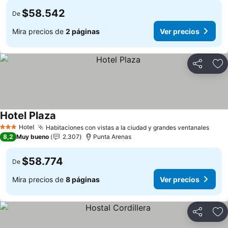
$58.542
De
Mira precios de
2 páginas
Ver precios
Compartir
Ag
Hotel Plaza
Ver precios
Hotel
Habitaciones con vistas a la ciudad y grandes ventanales
Ver 
3 Estrellas
8,2
Muy bueno
2.307
Punta Arenas
$58.774
De
Mira precios de
8 páginas
Ver precios
Compartir
Ag