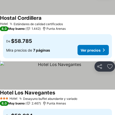
Hostal Cordillera
Ver precios
Hotel
Estándares de calidad certificados
Ver precios
8,0
Muy bueno
1.442
Punta Arenas
$58.785
De
Mira precios de
7 páginas
Ver precios
Compartir
Ag
Hotel Los Navegantes
Ver precios
Hotel
Desayuno buffet abundante y variado
Ver precios
3 Estrellas
8,0
Muy bueno
2.467
Punta Arenas