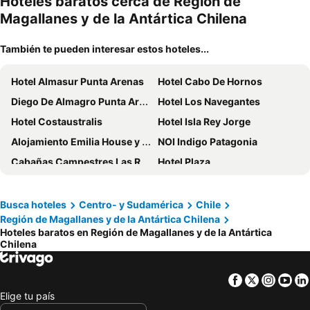
Hoteles baratos cerca de Región de
Magallanes y de la Antártica Chilena
También te pueden interesar estos hoteles...
Hotel Almasur Punta Arenas
Hotel Cabo De Hornos
Diego De Almagro Punta Arenas
Hotel Los Navegantes
Hotel Costaustralis
Hotel Isla Rey Jorge
Alojamiento Emilia House y camping
NOI Indigo Patagonia
Cabañas Campestres Las Rosas
Hotel Plaza
Hotel Estancia El Ovejero Patagónico
Hostal Cordillera
Hosteria Pehoe
Río Serrano Hotel + Spa
Busca hoteles
Centro- y Sudamérica
Chile
Región de Magallanes y de la Antártica Chilena
Cabañas Ultima Esperanza
Hotel Mercurio
Hoteles baratos en Región de Magallanes y de la Antártica
Hotel Glaciares
Hotel Lago Grey
Chilena
Weskar Lodge
Hotel Yellow Submarine
Facebook
Twitter
Insta
Yo
Departamentos Cordillera
Hotel Chalet Chapital
Elige tu país
La Casa Guesthouse
Hotel Altiplanico Puerto Natales