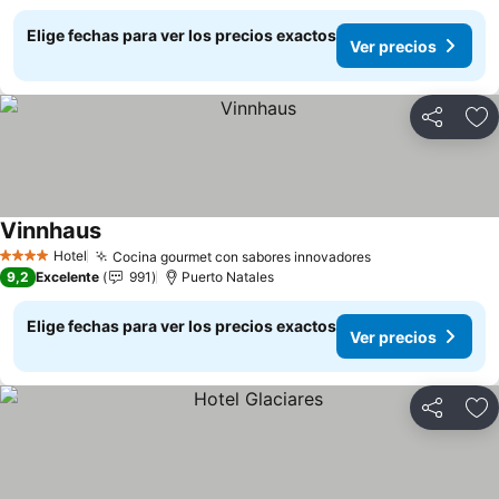
Elige fechas para ver los precios exactos
Ver precios
Compartir
Ag
Vinnhaus
Ver precios
Hotel
Cocina gourmet con sabores innovadores
Ver precios
4 Estrellas
9,2
Excelente
991
Puerto Natales
Elige fechas para ver los precios exactos
Ver precios
Compartir
Ag