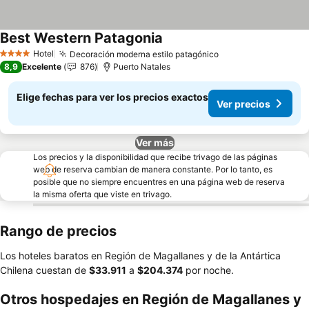
Best Western Patagonia
Ver precios
Hotel
Decoración moderna estilo patagónico
Ver precios
4 Estrellas
8,9
Excelente
876
Puerto Natales
Elige fechas para ver los precios exactos
Ver precios
Ver más
Los precios y la disponibilidad que recibe trivago de las páginas
web de reserva cambian de manera constante. Por lo tanto, es
posible que no siempre encuentres en una página web de reserva
la misma oferta que viste en trivago.
Rango de precios
Los hoteles baratos en Región de Magallanes y de la Antártica
Chilena cuestan de
‎$33.911
a
‎$204.374
por noche.
Otros hospedajes en Región de Magallanes y