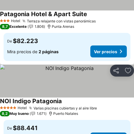
Patagonia Hotel & Apart Suite
Ver precios
Hotel
Terraza relajante con vistas panorámicas
Ver precios
3 Estrellas
8,7
Excelente
1.806
Punta Arenas
$82.223
De
Mira precios de
2 páginas
Ver precios
Compartir
Ag
NOI Indigo Patagonia
Ver precios
Hotel
Varias piscinas cubiertas y al aire libre
Ver precios
5 Estrellas
8,2
Muy bueno
1.671
Puerto Natales
$88.441
De