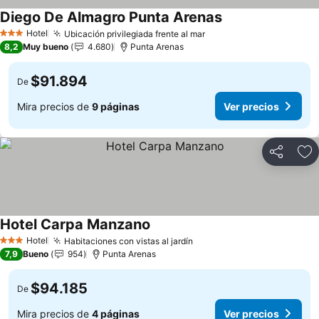
Diego De Almagro Punta Arenas
Ver precios
Hotel
Ubicación privilegiada frente al mar
Ver precios
3 Estrellas
8,2
Muy bueno
4.680
Punta Arenas
$91.894
De
Mira precios de
9 páginas
Ver precios
Compartir
Ag
Hotel Carpa Manzano
Ver precios
Hotel
Habitaciones con vistas al jardín
Ver precios
3 Estrellas
7,9
Bueno
954
Punta Arenas
$94.185
De
Mira precios de
4 páginas
Ver precios