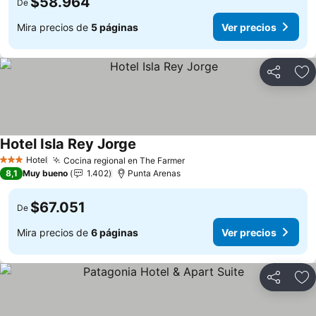
$58.964
De
Mira precios de
5 páginas
Ver precios
Compartir
Ag
Hotel Isla Rey Jorge
Ver precios
Hotel
Cocina regional en The Farmer
Ver precios
3 Estrellas
8,1
Muy bueno
1.402
Punta Arenas
$67.051
De
Mira precios de
6 páginas
Ver precios
Compartir
Ag