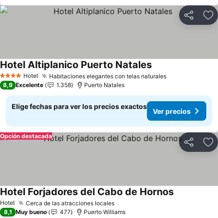
Compartir
Ag
Hotel Altiplanico Puerto Natales
Ver precios
Hotel
Habitaciones elegantes con telas naturales
Ver precios
4 Estrellas
8,9
Excelente
1.358
Puerto Natales
Elige fechas para ver los precios exactos
Ver precios
Opción destacada
Compartir
Ag
Hotel Forjadores del Cabo de Hornos
Ver precios
Hotel
Cerca de las atracciones locales
Ver precios
8,1
Muy bueno
477
Puerto Williams