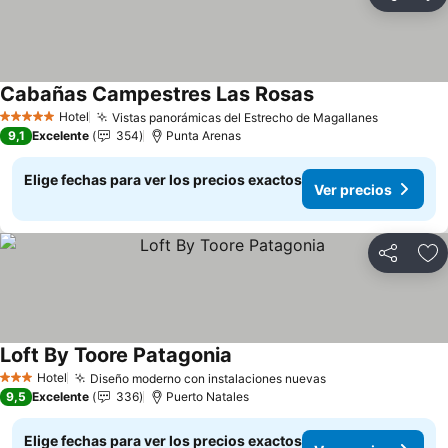
Compartir
Ag
Cabañas Campestres Las Rosas
Ver precios
Hotel
Vistas panorámicas del Estrecho de Magallanes
Ver preci
5 Estrellas
9,1
Excelente
354
Punta Arenas
Elige fechas para ver los precios exactos
Ver precios
Compartir
Ag
Loft By Toore Patagonia
Ver precios
Hotel
Diseño moderno con instalaciones nuevas
Ver precios
3 Estrellas
9,5
Excelente
336
Puerto Natales
Elige fechas para ver los precios exactos