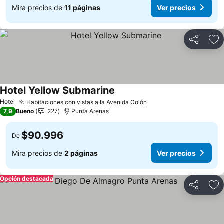
Mira precios de
11 páginas
Ver precios
Compartir
Ag
Hotel Yellow Submarine
Ver precios
Hotel
Habitaciones con vistas a la Avenida Colón
Ver precios
7,9
Bueno
227
Punta Arenas
$90.996
De
Mira precios de
2 páginas
Ver precios
Opción destacada
Compartir
Ag