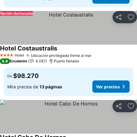
Opción destacada
Compartir
Ag
Hotel Costaustralis
Ver precios
Hotel
Ubicación privilegiada frente al mar
Ver precios
4 Estrellas
8,6
Excelente
4.087
Puerto Natales
$98.270
De
Mira precios de
13 páginas
Ver precios
Compartir
Ag