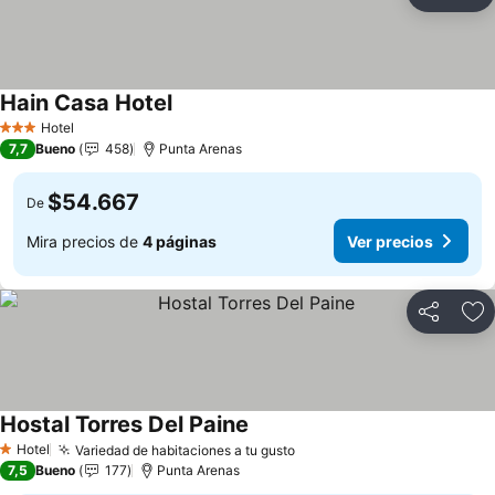
Compartir
Ag
Hain Casa Hotel
Ver precios
Hotel
3 Estrellas
7,7
Bueno
458
Punta Arenas
$54.667
De
Mira precios de
4 páginas
Ver precios
Compartir
Ag
Hostal Torres Del Paine
Ver precios
Hotel
Variedad de habitaciones a tu gusto
Ver precios
1 Estrellas
7,5
Bueno
177
Punta Arenas