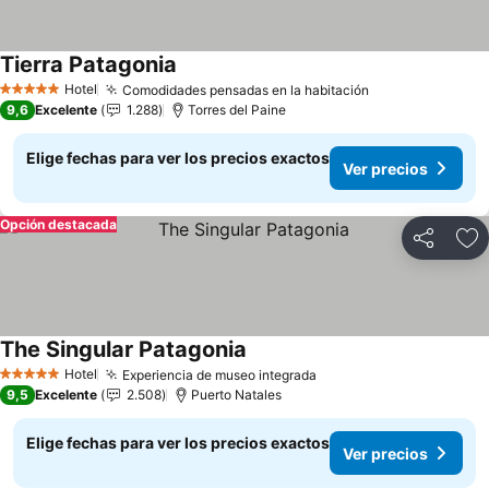
Tierra Patagonia
Ver precios
Hotel
Comodidades pensadas en la habitación
Ver precios
5 Estrellas
9,6
Excelente
1.288
Torres del Paine
Elige fechas para ver los precios exactos
Ver precios
Opción destacada
Compartir
Ag
The Singular Patagonia
Ver precios
Hotel
Experiencia de museo integrada
Ver precios
5 Estrellas
9,5
Excelente
2.508
Puerto Natales
Elige fechas para ver los precios exactos
Ver precios