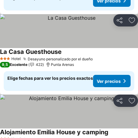
Ver precios
Compartir
Ag
La Casa Guesthouse
Ver precios
Hotel
Desayuno personalizado por el dueño
Ver precios
3 Estrellas
9,5
Excelente
422
Punta Arenas
Elige fechas para ver los precios exactos
Ver precios
Compartir
Ag
Alojamiento Emilia House y camping
Ver precios