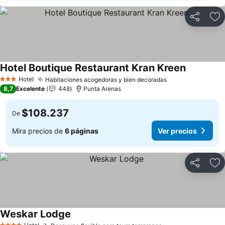
Compartir
Ag
Hotel Boutique Restaurant Kran Kreen
Ver precio
Hotel
Habitaciones acogedoras y bien decoradas
Ver precios
3 Estrellas
8,7
Excelente
448
Punta Arenas
$108.237
De
Mira precios de
6 páginas
Ver precios
Compartir
Ag
Weskar Lodge
Ver precios