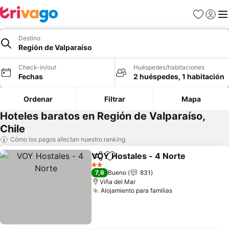
Favoritos
Iniciar 
Me
Destino
Región de Valparaíso
Check-in/out
Huéspedes/habitaciones
Fechas
2 huéspedes, 1 habitación
Ordenar
Filtrar
Mapa
Hoteles baratos en Región de Valparaíso,
Chile
Cómo los pagos afectan nuestro ranking
VOY Hostales - 4 Norte
Compartir
Agregar a favoritos
Ve
2 Estrellas
7,6
Bueno
831
Viña del Mar
Alojamiento para familias
Ver precios