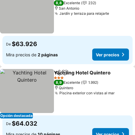
3 Estrellas
8,8
Excelente
232
San Antonio
Jardín y terraza para relajarte
Ver precios
$63.926
De
Mira precios de
2 páginas
Ver precios
Yachting Hotel Quintero
Compartir
Agregar a favoritos
Ve
3 Estrellas
8,9
Excelente
1.992
Quintero
Piscina exterior con vistas al mar
Ver prec
Opción destacada
$64.032
De
Mira precios de
10 páginas
Ver precios