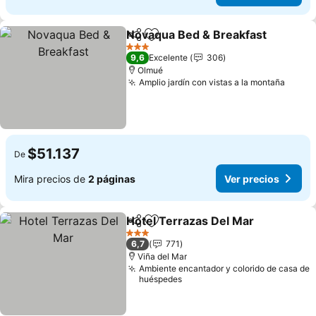
Novaqua Bed & Breakfast
Compartir
Agregar a favoritos
3 Estrellas
9,6
Excelente
306
Olmué
Amplio jardín con vistas a la montaña
Ver p
$51.137
De
Mira precios de
2 páginas
Ver precios
Hotel Terrazas Del Mar
Compartir
Agregar a favoritos
Ver
3 Estrellas
6,7
771
Viña del Mar
Ambiente encantador y colorido de casa de
huéspedes