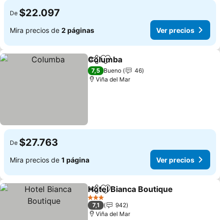
$22.097
De
Mira precios de
2 páginas
Ver precios
Columba
Compartir
Agregar a favoritos
Ver precios
7,5
Bueno
46
Viña del Mar
$27.763
De
Mira precios de
1 página
Ver precios
Hotel Bianca Boutique
Compartir
Agregar a favoritos
Ver 
3 Estrellas
7,1
942
Viña del Mar