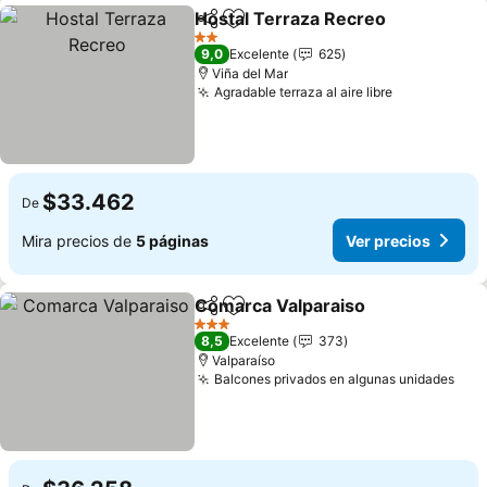
Hostal Terraza Recreo
Compartir
Agregar a favoritos
Ver
2 Estrellas
9,0
Excelente
625
Viña del Mar
Agradable terraza al aire libre
Ver precios
$33.462
De
Mira precios de
5 páginas
Ver precios
Comarca Valparaiso
Compartir
Agregar a favoritos
Ver pr
3 Estrellas
8,5
Excelente
373
Valparaíso
Balcones privados en algunas unidades
Ver