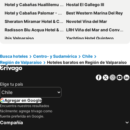
Hotel y Cabañas Huallilemu Sur - Caja Los Andes
Hostal El Gallego III
Hotel y Cabañas Palomar - Caja los Andes
Best Western Marina Del Rey
Sheraton Miramar Hotel & Convention Center
Novotel Vina del Mar
Radisson Blu Acqua Hotel & Spa Concon
LRH Viña del Mar and Convention Center
ibis Valparaiso
Yachting Hotel Quintero
Enjoy Viña Del Mar
Hotel Diego de Almagro Viña del Mar
El Copihue Olmué
Castillo Medieval
Busca hoteles
Centro- y Sudamérica
Chile
Región de Valparaíso
Hoteles baratos en Región de Valparaíso
Hotel Oceanic
Hotel Bosque de Reñaca
Enjoy Santiago
Hotel Terrazas Del Mar
Facebook
Twitter
Insta
Yo
Hotel Casino San Antonio by Enjoy
Alto El Quisco
Elige tu país
Termas El Corazon
Hotel Balia Casino
Termas El Corazon
Altomiramar
Agregar en Google
Olmue Natura Lodge & Spa
Hotel Mae
Encuentra nuestros resultados
fácilmente: agrega trivago como
Comarca Recreo
Hotel Capric
fuente preferida en Google.
Compañía
Termas de Jahuel Hotel & Spa
Hotel Bianca Boutique