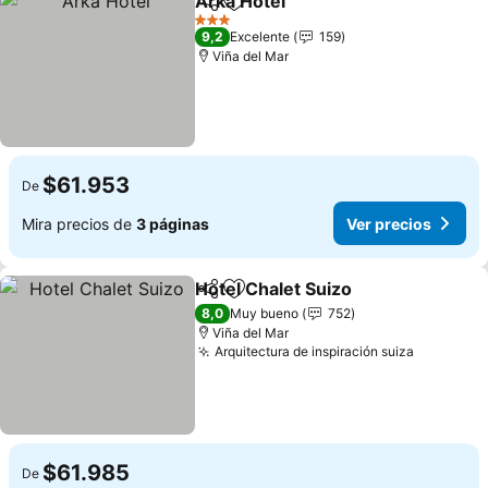
Arka Hotel
Compartir
Agregar a favoritos
Ver precios
3 Estrellas
9,2
Excelente
159
Viña del Mar
$61.953
De
Mira precios de
3 páginas
Ver precios
Hotel Chalet Suizo
Compartir
Agregar a favoritos
Ver pre
8,0
Muy bueno
752
Viña del Mar
Arquitectura de inspiración suiza
Ver prec
$61.985
De