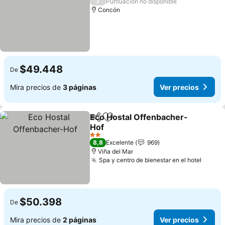
/
Puntuación no disponible
Concón
$49.448
De
Mira precios de
3 páginas
Ver precios
Eco Hostal Offenbacher-
Compartir
Agregar a favoritos
Hof
Ver precios
2 Estrellas
8,8
Excelente
969
Viña del Mar
Spa y centro de bienestar en el hotel
Ver pr
$50.398
De
Mira precios de
2 páginas
Ver precios