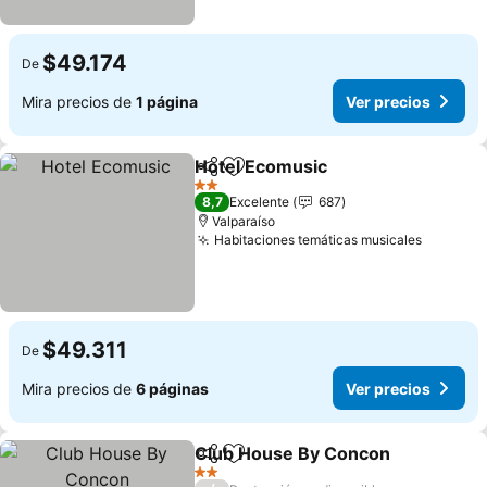
$49.174
De
Mira precios de
1 página
Ver precios
Hotel Ecomusic
Compartir
Agregar a favoritos
Ver precio
2 Estrellas
8,7
Excelente
687
Valparaíso
Habitaciones temáticas musicales
Ver pre
$49.311
De
Mira precios de
6 páginas
Ver precios
Club House By Concon
Compartir
Agregar a favoritos
Ver
2 Estrellas