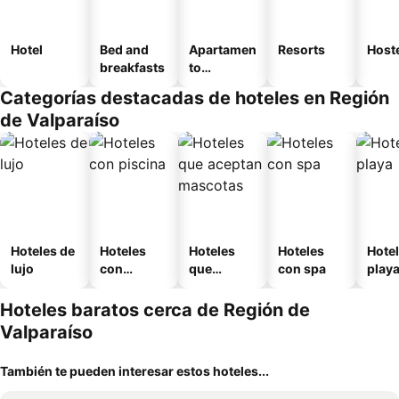
Hotel
Bed and
Apartamen
Resorts
Host
breakfasts
to
amueblad
Categorías destacadas de hoteles en Región
o
de Valparaíso
Hoteles de
Hoteles
Hoteles
Hoteles
Hotel
lujo
con
que
con spa
play
piscina
aceptan
mascotas
Hoteles baratos cerca de Región de
Valparaíso
También te pueden interesar estos hoteles...