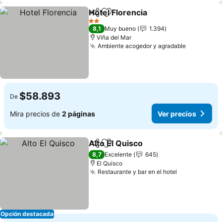
Hotel Florencia
Compartir
Agregar a favoritos
Ver precios
2 Estrellas
8,1
Muy bueno
1.394
Viña del Mar
Ambiente acogedor y agradable
Ver preci
$58.893
De
Mira precios de
2 páginas
Ver precios
Alto El Quisco
Compartir
Agregar a favoritos
Ver precios
8,7
Excelente
645
El Quisco
Restaurante y bar en el hotel
Ver precios
Opción destacada