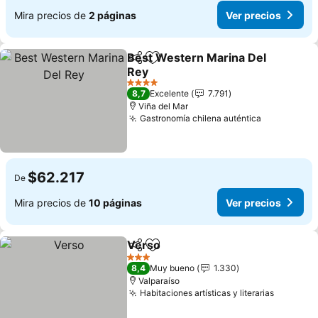
Mira precios de
2 páginas
Ver precios
Best Western Marina Del
Compartir
Agregar a favoritos
Rey
Ver precios
4 Estrellas
8,7
Excelente
7.791
Viña del Mar
Gastronomía chilena auténtica
Ver precio
$62.217
De
Mira precios de
10 páginas
Ver precios
Verso
Compartir
Agregar a favoritos
Ver precios
3 Estrellas
8,4
Muy bueno
1.330
Valparaíso
Habitaciones artísticas y literarias
Ver prec