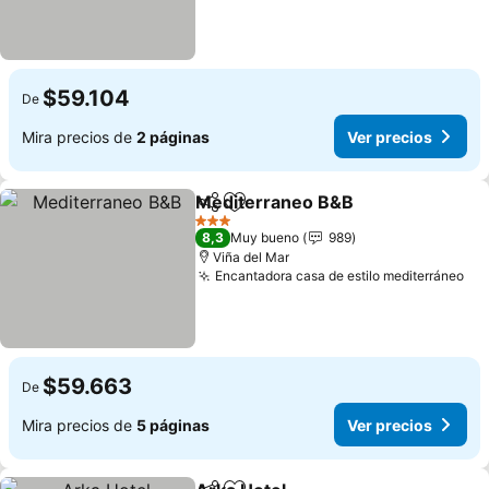
$59.104
De
Mira precios de
2 páginas
Ver precios
Mediterraneo B&B
Compartir
Agregar a favoritos
Ver pre
3 Estrellas
8,3
Muy bueno
989
Viña del Mar
Encantadora casa de estilo mediterráneo
Ver
$59.663
De
Mira precios de
5 páginas
Ver precios