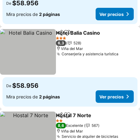
$58.956
De
Mira precios de
2 páginas
Ver precios
Hotel Balia Casino
Compartir
Agregar a favoritos
Ver prec
3 Estrellas
6,3
528
Viña del Mar
Conserjería y asistencia turística
Ver prec
$58.956
De
Mira precios de
2 páginas
Ver precios
Hostal 7 Norte
Compartir
Agregar a favoritos
Ver precios
2 Estrellas
8,6
Excelente
567
Viña del Mar
Servicio de alquiler de bicicletas
Ver preci