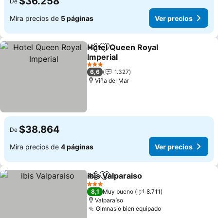
$36.258
De
Mira precios de
5 páginas
Ver precios
Hotel Queen Royal
Compartir
Agregar a favoritos
Imperial
Ver precios
3 Estrellas
6,6
1.327
Viña del Mar
$38.864
De
Mira precios de
4 páginas
Ver precios
ibis Valparaiso
Compartir
Agregar a favoritos
Ver precios
3 Estrellas
8,1
Muy bueno
8.711
Valparaíso
Gimnasio bien equipado
Ver precios