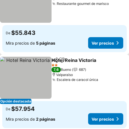
Restaurante gourmet de marisco
Ver preci
$55.843
De
Mira precios de
5 páginas
Ver precios
Hotel Reina Victoria
Compartir
Agregar a favoritos
Ver pr
2 Estrellas
7,6
Bueno
687
Valparaíso
Escalera de caracol única
Ver precios
Opción destacada
$57.954
De
Mira precios de
2 páginas
Ver precios