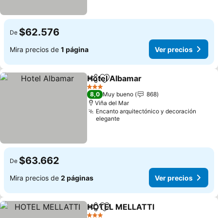
$62.576
De
Mira precios de
1 página
Ver precios
Hotel Albamar
Compartir
Agregar a favoritos
Ver precios
3 Estrellas
8,0
Muy bueno
868
Viña del Mar
Encanto arquitectónico y decoración
elegante
$63.662
De
Mira precios de
2 páginas
Ver precios
HOTEL MELLATTI
Compartir
Agregar a favoritos
Ver prec