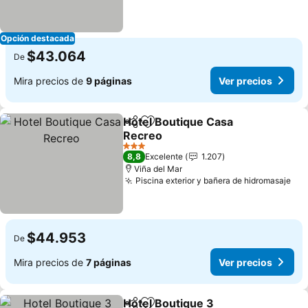
Opción destacada
$43.064
De
Mira precios de
9 páginas
Ver precios
Hotel Boutique Casa
Compartir
Agregar a favoritos
Recreo
Ver precios
3 Estrellas
8,8
Excelente
1.207
Viña del Mar
Piscina exterior y bañera de hidromasaje
Ver
$44.953
De
Mira precios de
7 páginas
Ver precios
Hotel Boutique 3