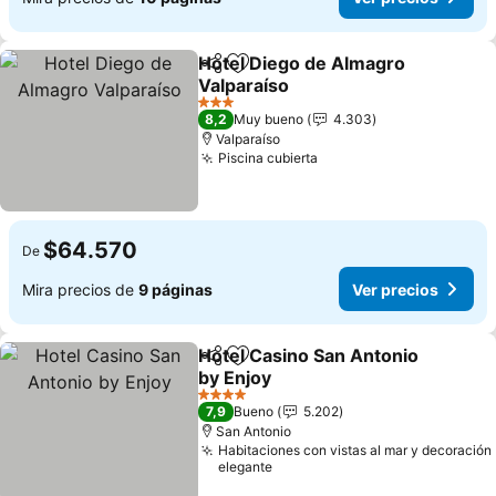
Hotel Diego de Almagro
Compartir
Agregar a favoritos
Valparaíso
Ver precios
3 Estrellas
8,2
Muy bueno
4.303
Valparaíso
Piscina cubierta
Ver precios
$64.570
De
Mira precios de
9 páginas
Ver precios
Hotel Casino San Antonio
Compartir
Agregar a favoritos
by Enjoy
Ver precios
4 Estrellas
7,9
Bueno
5.202
San Antonio
Habitaciones con vistas al mar y decoración
elegante