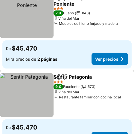
Compartir
Agregar a favoritos
Poniente
Ver precios
3 Estrellas
7,9
Bueno
843
Viña del Mar
Muebles de hierro forjado y madera
Ver pre
$45.470
De
Mira precios de
2 páginas
Ver precios
Sentir Patagonia
Compartir
Agregar a favoritos
Ver preci
3 Estrellas
9,0
Excelente
573
Viña del Mar
Restaurante familiar con cocina local
Ver p
$45.470
De