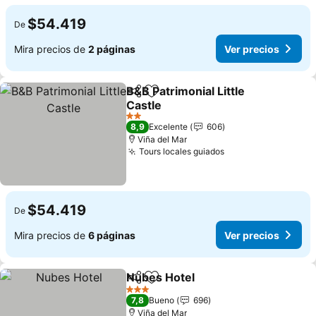
$54.419
De
Mira precios de
2 páginas
Ver precios
B&B Patrimonial Little
Compartir
Agregar a favoritos
Castle
Ver precios
2 Estrellas
8,9
Excelente
606
Viña del Mar
Tours locales guiados
Ver precios
$54.419
De
Mira precios de
6 páginas
Ver precios
Nubes Hotel
Compartir
Agregar a favoritos
Ver precios
3 Estrellas
7,8
Bueno
696
Viña del Mar