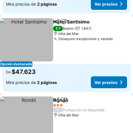
Mira precios de
2 páginas
Ver precios
Hotel Santisimo
Compartir
Agregar a favoritos
Ver precio
7,7
Bueno
1.847
Viña del Mar
Desayuno excepcional y variado
Ver prec
Opción destacada
$47.623
De
Mira precios de
2 páginas
Ver precios
Rondó
Compartir
Agregar a favoritos
Ver precios
3 Estrellas
/
Puntuación no disponible
Viña del Mar