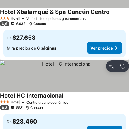
Hotel Xbalamqué & Spa Cancún Centro
Hotel
Variedad de opciones gastronómicas
3 Estrellas
6,6
6.933
Cancún
$27.658
De
Mira precios de
6 páginas
Ver precios
Compartir
Ag
Hotel HC Internacional
Hotel
Centro urbano económico
3 Estrellas
6,8
553
Cancún
$28.460
De