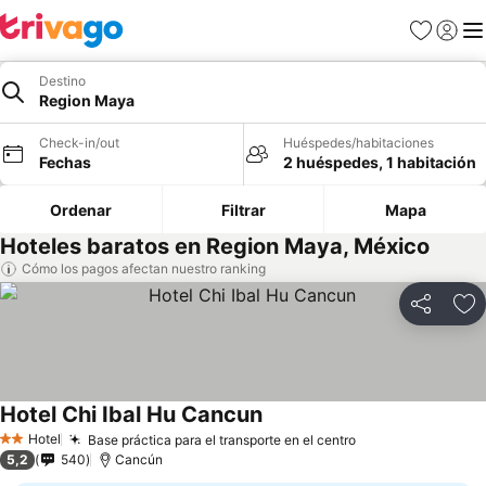
Favoritos
Iniciar 
Me
Destino
Region Maya
Check-in/out
Huéspedes/habitaciones
Fechas
2 huéspedes, 1 habitación
Ordenar
Filtrar
Mapa
Hoteles baratos en Region Maya, México
Cómo los pagos afectan nuestro ranking
Compartir
Ag
Hotel Chi Ibal Hu Cancun
Hotel
Base práctica para el transporte en el centro
2 Estrellas
5,2
540
Cancún