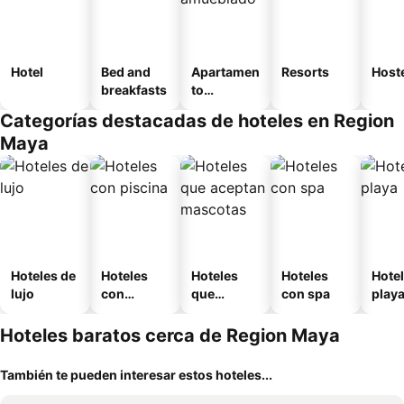
Hotel
Bed and
Apartamen
Resorts
Host
breakfasts
to
amueblad
Categorías destacadas de hoteles en Region
o
Maya
Hoteles de
Hoteles
Hoteles
Hoteles
Hotel
lujo
con
que
con spa
play
piscina
aceptan
mascotas
Hoteles baratos cerca de Region Maya
También te pueden interesar estos hoteles...