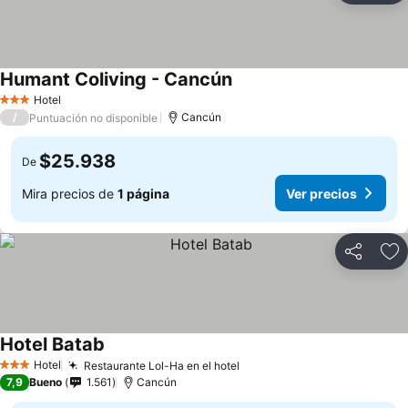
Humant Coliving - Cancún
Hotel
3 Estrellas
/
Cancún
Puntuación no disponible
$25.938
De
Mira precios de
1 página
Ver precios
Compartir
Ag
Hotel Batab
Hotel
Restaurante Lol-Ha en el hotel
3 Estrellas
7,9
Bueno
1.561
Cancún