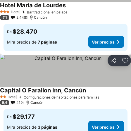
Hotel Maria de Lourdes
Hotel
Bar tradicional en palapa
3 Estrellas
7,1
2.448
Cancún
$28.470
De
Mira precios de
7 páginas
Ver precios
Compartir
Ag
Capital O Farallon Inn, Cancún
Hotel
Configuraciones de habitaciones para familias
2 Estrellas
6,6
419
Cancún
$29.177
De
Mira precios de
3 páginas
Ver precios