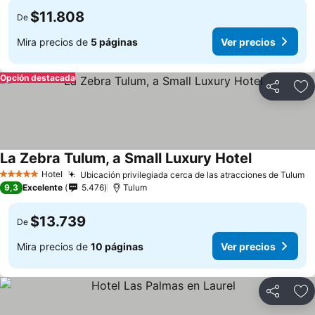
$11.808
De
Mira precios de
5 páginas
Ver precios
Opción destacada
Compartir
Ag
La Zebra Tulum, a Small Luxury Hotel
Hotel
Ubicación privilegiada cerca de las atracciones de Tulum
5 Estrellas
9,3
Excelente
5.476
Tulum
$13.739
De
Mira precios de
10 páginas
Ver precios
Compartir
Ag