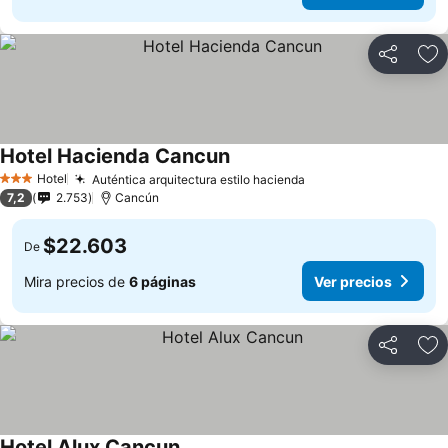
Compartir
Ag
Hotel Hacienda Cancun
Hotel
Auténtica arquitectura estilo hacienda
3 Estrellas
7,2
2.753
Cancún
$22.603
De
Mira precios de
6 páginas
Ver precios
Compartir
Ag
Hotel Alux Cancun