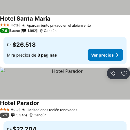
Hotel Santa Maria
Hotel
Aparcamiento privado en el alojamiento
3 Estrellas
7,6
Bueno
1.962
Cancún
$26.518
De
Mira precios de
8 páginas
Ver precios
Compartir
Ag
Hotel Parador
Hotel
Habitaciones recién renovadas
3 Estrellas
7,1
5.345
Cancún
$27.204
De