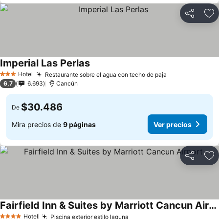
Compartir
Ag
Imperial Las Perlas
Hotel
Restaurante sobre el agua con techo de paja
3 Estrellas
6,7
6.693
Cancún
$30.486
De
Mira precios de
9 páginas
Ver precios
Compartir
Ag
Fairfield Inn & Suites by Marriott Cancun Airport
Hotel
Piscina exterior estilo laguna