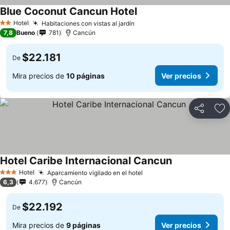
Blue Coconut Cancun Hotel
Hotel
Habitaciones con vistas al jardín
2 Estrellas
7,8
Bueno
781
Cancún
$22.181
De
Mira precios de
10 páginas
Ver precios
Compartir
Ag
Hotel Caribe Internacional Cancun
Hotel
Aparcamiento vigilado en el hotel
3 Estrellas
6,3
4.677
Cancún
$22.192
De
Mira precios de
9 páginas
Ver precios