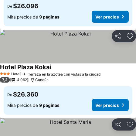
$26.096
De
Mira precios de
9 páginas
Ver precios
Compartir
Ag
Hotel Plaza Kokai
Hotel
Terraza en la azotea con vistas a la ciudad
3 Estrellas
7,2
4.062
Cancún
$26.360
De
Mira precios de
9 páginas
Ver precios
Compartir
Ag