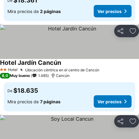
$18.361
De
Mira precios de
2 páginas
Ver precios
Compartir
Ag
Hotel Jardín Cancún
Hotel
Ubicación céntrica en el centro de Cancún
2 Estrellas
8,0
Muy bueno
1.485
Cancún
$18.635
De
Mira precios de
7 páginas
Ver precios
Compartir
Ag