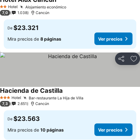
Hotel
Alojamiento económico
2 Estrellas
7,0
1.038
Cancún
$23.321
De
Mira precios de
8 páginas
Ver precios
Compartir
Ag
Hacienda de Castilla
Hotel
Bar-restaurante La Hija de Villa
3 Estrellas
7,3
2.651
Cancún
$23.563
De
Mira precios de
10 páginas
Ver precios