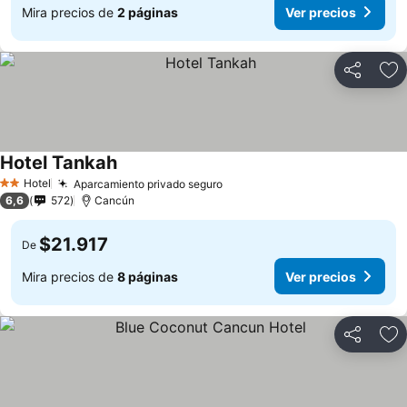
Mira precios de
2 páginas
Ver precios
Compartir
Ag
Hotel Tankah
Hotel
Aparcamiento privado seguro
2 Estrellas
6,6
572
Cancún
$21.917
De
Mira precios de
8 páginas
Ver precios
Compartir
Ag