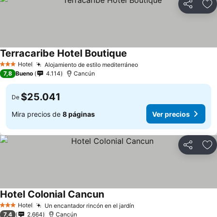
Compartir
Ag
Terracaribe Hotel Boutique
Hotel
Alojamiento de estilo mediterráneo
3 Estrellas
7,8
Bueno
4.114
Cancún
$25.041
De
Mira precios de
8 páginas
Ver precios
Compartir
Ag
Hotel Colonial Cancun
Hotel
Un encantador rincón en el jardín
3 Estrellas
7,4
2.664
Cancún