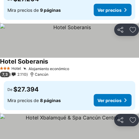
Mira precios de
9 páginas
Ver precios
Compartir
Ag
Hotel Soberanis
Hotel
Alojamiento económico
3 Estrellas
7,3
2.110
Cancún
$27.394
De
Mira precios de
8 páginas
Ver precios
Compartir
Ag