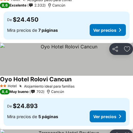
3 Estrellas
8,6
Excelente
2.332
Cancún
$24.450
De
Mira precios de
7 páginas
Ver precios
Compartir
Ag
Oyo Hotel Rolovi Cancun
Hotel
Alojamiento ideal para familias
2 Estrellas
8,4
Muy bueno
702
Cancún
$24.893
De
Mira precios de
5 páginas
Ver precios