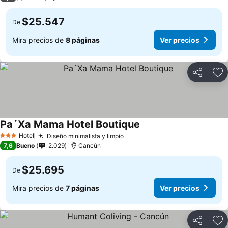
$25.547
De
Mira precios de
8 páginas
Ver precios
Compartir
Ag
Pa´Xa Mama Hotel Boutique
Hotel
Diseño minimalista y limpio
3 Estrellas
7,6
Bueno
2.029
Cancún
$25.695
De
Mira precios de
7 páginas
Ver precios
Compartir
Ag