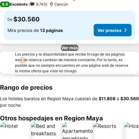
4 Estrellas
8,6
Excelente
9.743
Cancún
$30.560
De
Mira precios de
13 páginas
Ver precios
Ver más
Los precios y la disponibilidad que recibe trivago de las páginas
web de reserva cambian de manera constante. Por lo tanto, es
posible que no siempre encuentres en una página web de reserva
la misma oferta que viste en trivago.
Rango de precios
Los hoteles baratos en Region Maya cuestan de
‎$11.808
a
‎$30.560
por noche.
Otros hospedajes en Region Maya