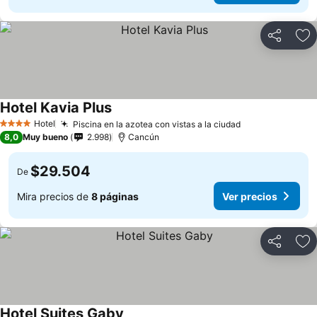
Compartir
Ag
Hotel Kavia Plus
Hotel
Piscina en la azotea con vistas a la ciudad
4 Estrellas
8,0
Muy bueno
2.998
Cancún
$29.504
De
Mira precios de
8 páginas
Ver precios
Compartir
Ag
Hotel Suites Gaby