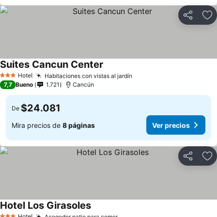
Compartir
Ag
Suites Cancun Center
Hotel
Habitaciones con vistas al jardín
3 Estrellas
7,7
Bueno
1.721
Cancún
$24.081
De
Mira precios de
8 páginas
Ver precios
Compartir
Ag
Hotel Los Girasoles
Hotel
Acogedor patio para comer