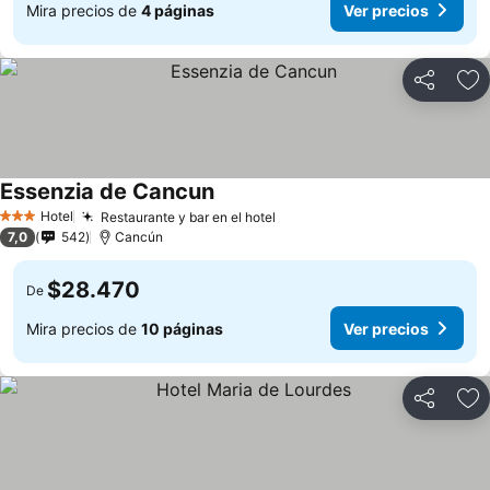
Mira precios de
4 páginas
Ver precios
Compartir
Ag
Essenzia de Cancun
Hotel
Restaurante y bar en el hotel
3 Estrellas
7,0
542
Cancún
$28.470
De
Mira precios de
10 páginas
Ver precios
Compartir
Ag