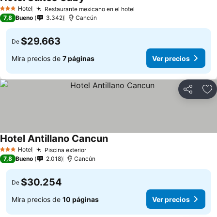
Hotel
Restaurante mexicano en el hotel
3 Estrellas
7,8
Bueno
3.342
Cancún
$29.663
De
Mira precios de
7 páginas
Ver precios
Compartir
Ag
Hotel Antillano Cancun
Hotel
Piscina exterior
3 Estrellas
7,8
Bueno
2.018
Cancún
$30.254
De
Mira precios de
10 páginas
Ver precios