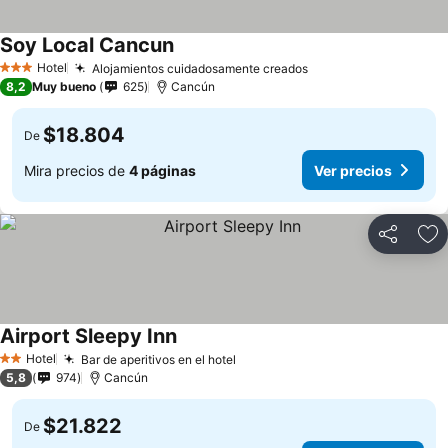
Soy Local Cancun
Hotel
Alojamientos cuidadosamente creados
3 Estrellas
8,2
Muy bueno
625
Cancún
$18.804
De
Mira precios de
4 páginas
Ver precios
Compartir
Ag
Airport Sleepy Inn
Hotel
Bar de aperitivos en el hotel
2 Estrellas
5,8
974
Cancún
$21.822
De