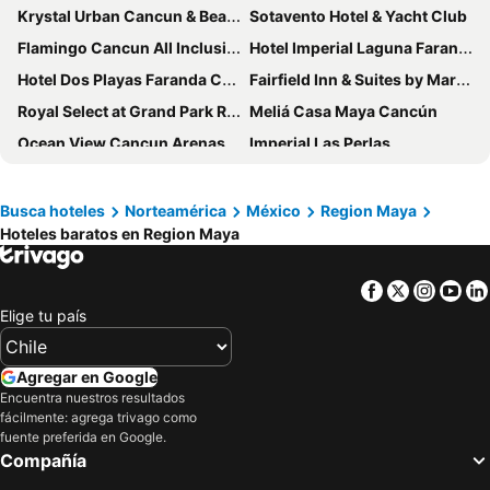
Krystal Urban Cancun & Beach Club
Sotavento Hotel & Yacht Club
Flamingo Cancun All Inclusive
Hotel Imperial Laguna Faranda Cancún
Hotel Dos Playas Faranda Cancún
Fairfield Inn & Suites by Marriott Cancun Airport
Royal Select at Grand Park Royal Cancún - All Inclusive - Adults Only
Meliá Casa Maya Cancún
Ocean View Cancun Arenas
Imperial Las Perlas
Aloft by Marriott Cancun
Hotel Chi Ibal Hu Cancun
Aquamarina Beach Hotel
Hilton Cancun Mar Caribe All-Inclusive Resort
Busca hoteles
Norteamérica
México
Region Maya
Hoteles baratos en Region Maya
Temptation Cancun Resort - All Inclusive - Adults Only
Wyndham Grand Cancun All Inclusive Resort & Villas
Oh! Cancun The Urban Oasis & Beach Club
ibis Cancun Centro
Facebook
Twitter
Insta
Yo
Sunset Marina Resort & Yacht Club
Solymar Cancun Beach Resort
Elige tu país
Beachscape Kin Ha Villas & Suites
Hotel Calypso Cancun
Four Points by Sheraton Cancun Centro
Adhara Hacienda Cancun
Agregar en Google
Hotel Caribe Internacional Cancun
Hotel Plaza Caribe
Encuentra nuestros resultados
fácilmente: agrega trivago como
Eco-hotel El Rey del Caribe
Mex Hoteles
fuente preferida en Google.
Compañía
Renaissance Cancun Resort & Marina
Canopy by Hilton Cancun La Isla