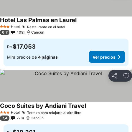
Hotel Las Palmas en Laurel
Hotel
Restaurante en el hotel
3 Estrellas
6,7
409
Cancún
$17.053
De
Mira precios de
4 páginas
Ver precios
Compartir
Ag
Coco Suites by Andiani Travel
Hotel
Terraza para relajarte al aire libre
3 Estrellas
7,4
278
Cancún