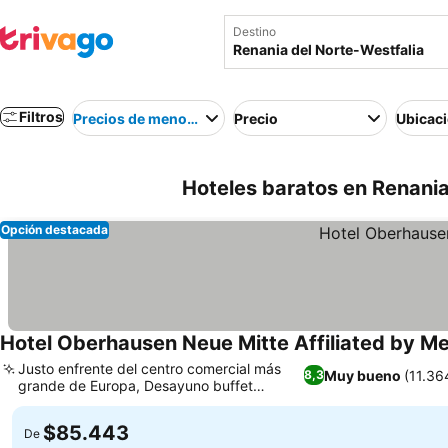
Destino
Filtros
Precios de menor a mayor
Precio
Ubicac
Hoteles baratos en Renania
Opción destacada
Hotel Oberhausen Neue Mitte Affiliated by Me
Justo enfrente del centro comercial más
Muy bueno
(11.36
8,3
grande de Europa, Desayuno buffet
internacional muy variado
$85.443
De