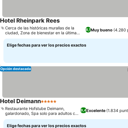
Hotel Rheinpark Rees
Cerca de las históricas murallas de la
Muy bueno
(4.280 
8,1
ciudad, Zona de bienestar en la última
planta con vistas al río
Elige fechas para ver los precios exactos
Opción destacada
Hotel Deimann
5 Estrellas
Restaurante Hofstube Deimann,
Excelente
(1.834 pun
9,4
galardonado, Spa solo para adultos con
piscina infinita
Elige fechas para ver los precios exactos