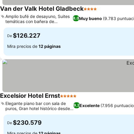
Van der Valk Hotel Gladbeck
4 Estrellas
Amplio bufé de desayuno, Suites
Muy bueno
(9.783 puntuac
8,0
temáticas con bañera de
hidromasaje
$126.227
De
Mira precios de
12 páginas
Excelsior Hotel Ernst
5 Estrellas
Elegante piano bar con sala de
Excelente
(7.956 puntuacio
9,2
puros, Gran hotel histórico desde
1863
$230.579
De
Mira precios de
12 páginas