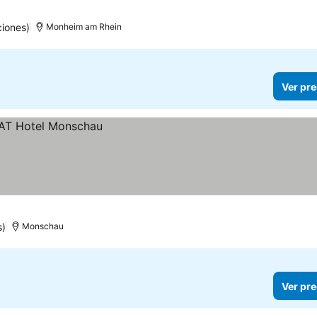
iones)
Monheim am Rhein
Ver pre
s)
Monschau
Ver pre