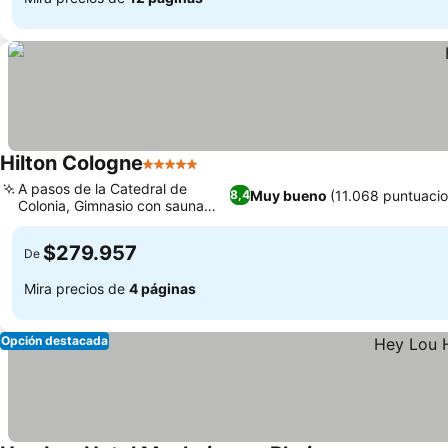
Hilton Cologne
5 Estrellas
A pasos de la Catedral de
Muy bueno
(11.068 puntuaci
8,4
Colonia, Gimnasio con sauna
finlandesa
$279.957
De
Mira precios de
4 páginas
Opción destacada