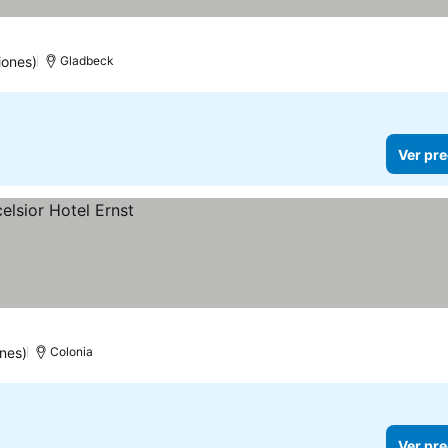
iones)
Gladbeck
Ver pre
nes)
Colonia
Ver pre