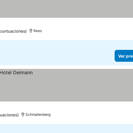
puntuaciones)
Rees
Ver pre
tuaciones)
Schmallenberg