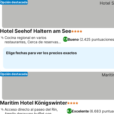
Opción destacada
Hotel Seehof Haltern am See
4 Estrellas
Cocina regional en varios
Bueno
(2.425 puntuaciones
7,9
restaurantes, Cerca de reservas
naturales
Elige fechas para ver los precios exactos
Opción destacada
Maritim Hotel Königswinter
4 Estrellas
Acceso directo al paseo del Rin,
Excelente
(6.683 puntua
8,7
Amplio desayuno buffet con