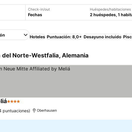
Check-in/out
Huéspedes/habitaciones
Fechas
2 huéspedes, 1 habit
ión
Hoteles
Puntuación: 8,0+
Desayuno incluido
Pisc
 del Norte-Westfalia, Alemania
liá
4 Estrellas
4 puntuaciones)
Oberhausen