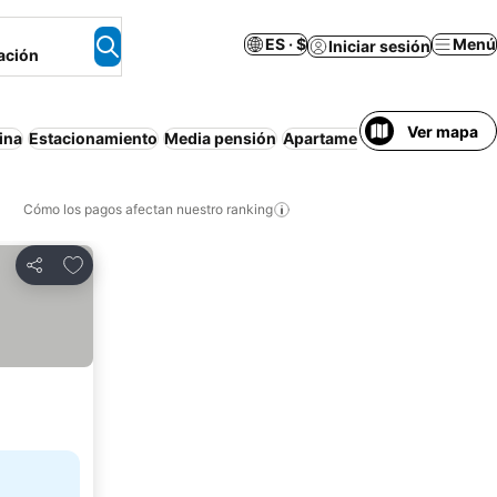
ES · $
Menú
Iniciar sesión
ación
Ver mapa
ina
Estacionamiento
Media pensión
Apartamento amueblado
S
Cómo los pagos afectan nuestro ranking
Agregar a favoritos
Compartir