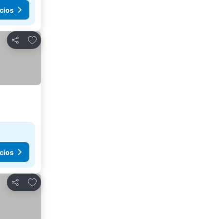
cios
Agregar a favoritos
Compartir
cios
Agregar a favoritos
Compartir