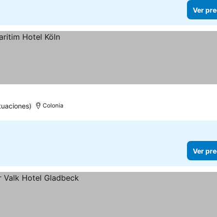
Ver pre
tuaciones)
Colonia
Ver pre