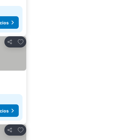
cios
Agregar a favoritos
Compartir
cios
Agregar a favoritos
Compartir