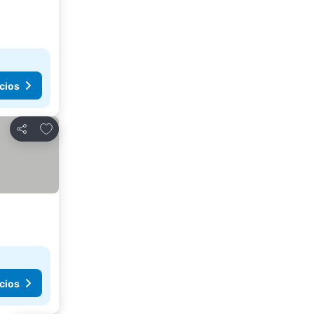
cios
Agregar a favoritos
Compartir
cios