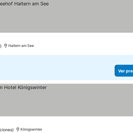
)
Haltern am See
Ver pre
ciones)
Königswinter