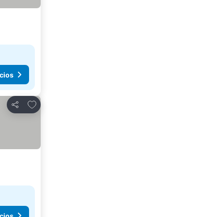
cios
Agregar a favoritos
Compartir
cios