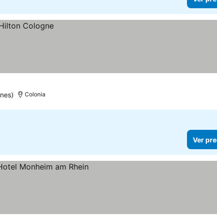
ones)
Colonia
Ver pre