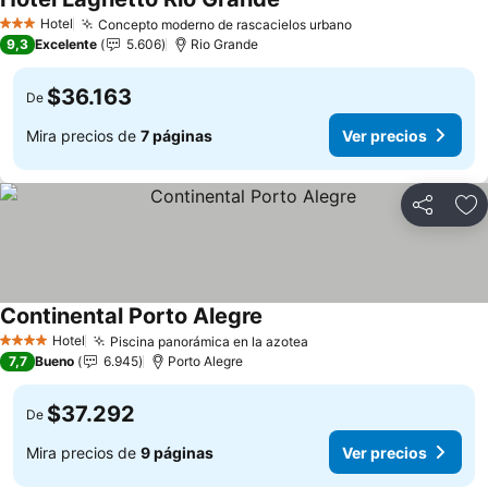
Hotel
Concepto moderno de rascacielos urbano
3 Estrellas
9,3
Excelente
5.606
Rio Grande
$36.163
De
Mira precios de
7 páginas
Ver precios
Compartir
Ag
Continental Porto Alegre
Hotel
Piscina panorámica en la azotea
4 Estrellas
7,7
Bueno
6.945
Porto Alegre
$37.292
De
Mira precios de
9 páginas
Ver precios