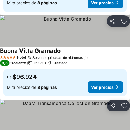
Mira precios de
8 páginas
Ver precios
Compartir
Ag
Buona Vitta Gramado
Hotel
Sesiones privadas de hidromasaje
5 Estrellas
9,3
Excelente
16.980
Gramado
$96.924
De
Mira precios de
8 páginas
Ver precios
Compartir
Ag