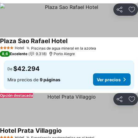
Compartir
Ag
Plaza Sao Rafael Hotel
Hotel
Piscinas de agua mineral en la azotea
4 Estrellas
8,6
Excelente
9.318
Porto Alegre
$42.294
De
Mira precios de
9 páginas
Ver precios
Opción destacada
Compartir
Ag
Hotel Prata Villaggio
Hotel
Experiencia gastronómica en el hotel