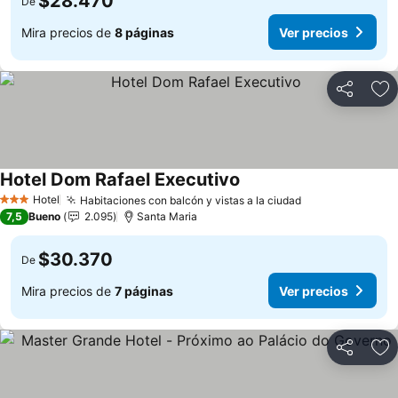
$28.470
De
Mira precios de
8 páginas
Ver precios
Compartir
Ag
Hotel Dom Rafael Executivo
Hotel
Habitaciones con balcón y vistas a la ciudad
3 Estrellas
7,5
Bueno
2.095
Santa Maria
$30.370
De
Mira precios de
7 páginas
Ver precios
Compartir
Ag