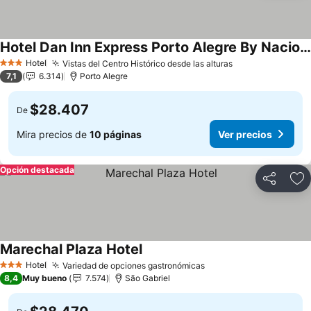
Hotel Dan Inn Express Porto Alegre By Nacional Inn
Hotel
Vistas del Centro Histórico desde las alturas
3 Estrellas
7,1
6.314
Porto Alegre
$28.407
De
Mira precios de
10 páginas
Ver precios
Opción destacada
Compartir
Ag
Marechal Plaza Hotel
Hotel
Variedad de opciones gastronómicas
3 Estrellas
8,4
Muy bueno
7.574
São Gabriel