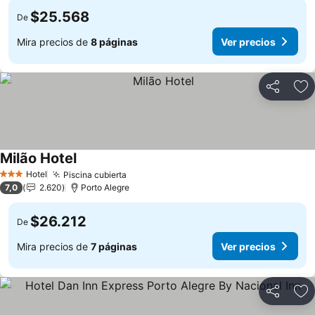
$25.568
De
Mira precios de
8 páginas
Ver precios
Compartir
Ag
Milão Hotel
Hotel
Piscina cubierta
3 Estrellas
7,0
2.620
Porto Alegre
$26.212
De
Mira precios de
7 páginas
Ver precios
Compartir
Ag