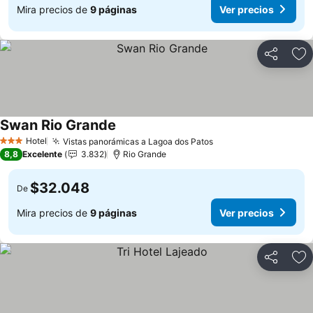
Mira precios de
9 páginas
Ver precios
Compartir
Ag
Swan Rio Grande
Hotel
Vistas panorámicas a Lagoa dos Patos
3 Estrellas
8,8
Excelente
3.832
Rio Grande
$32.048
De
Mira precios de
9 páginas
Ver precios
Compartir
Ag