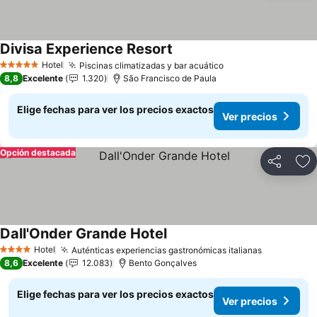
Divisa Experience Resort
Hotel
Piscinas climatizadas y bar acuático
5 Estrellas
8,8
Excelente
1.320
São Francisco de Paula
Elige fechas para ver los precios exactos
Ver precios
Opción destacada
Compartir
Ag
Dall'Onder Grande Hotel
Hotel
Auténticas experiencias gastronómicas italianas
4 Estrellas
8,6
Excelente
12.083
Bento Gonçalves
Elige fechas para ver los precios exactos
Ver precios