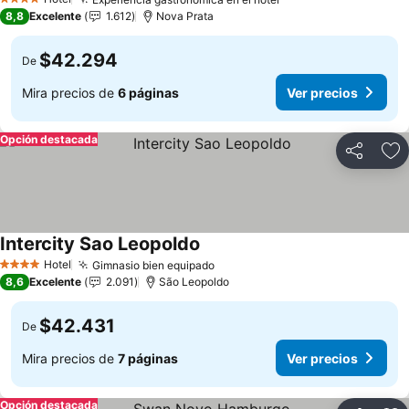
4 Estrellas
8,8
Excelente
1.612
Nova Prata
$42.294
De
Mira precios de
6 páginas
Ver precios
Opción destacada
Compartir
Ag
Intercity Sao Leopoldo
Hotel
Gimnasio bien equipado
4 Estrellas
8,6
Excelente
2.091
São Leopoldo
$42.431
De
Mira precios de
7 páginas
Ver precios
Opción destacada