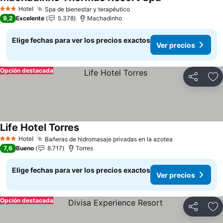
Hotel
Spa de bienestar y terapéutico
3 Estrellas
9,2
Excelente
5.378
Machadinho
Elige fechas para ver los precios exactos
Ver precios
Opción destacada
Compartir
Ag
Life Hotel Torres
Hotel
Bañeras de hidromasaje privadas en la azotea
3 Estrellas
7,6
Bueno
8.717
Torres
Elige fechas para ver los precios exactos
Ver precios
Opción destacada
Compartir
Ag