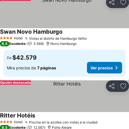
Compartir
Ag
Swan Novo Hamburgo
Hotel
Vistas al distrito de Hamburgo Velho
4 Estrellas
8,5
Excelente
3.569
Novo Hamburgo
$42.579
De
Mira precios de
7 páginas
Ver precios
Opción destacada
Compartir
Ag
Ritter Hotéis
Hotel
Piscina en la azotea con vistas a la ciudad
4 Estrellas
8,5
Excelente
12.567
Porto Alegre