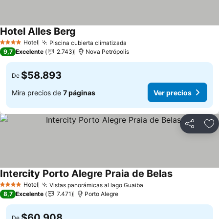
Hotel Alles Berg
Hotel
Piscina cubierta climatizada
4 Estrellas
9,7
Excelente
2.743
Nova Petrópolis
$58.893
De
Mira precios de
7 páginas
Ver precios
Compartir
Ag
Intercity Porto Alegre Praia de Belas
Hotel
Vistas panorámicas al lago Guaiba
4 Estrellas
8,7
Excelente
7.471
Porto Alegre
$60.908
De