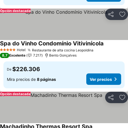
Opción destacada
Compartir
Ag
Spa do Vinho Condomínio Vitivinícola
Hotel
Restaurante de alta cocina Leopoldina
5 Estrellas
8,7
Excelente
7.217
Bento Gonçalves
$226.306
De
Mira precios de
8 páginas
Ver precios
Opción destacada
Compartir
Ag
Machadinho Thermas Resort Spa