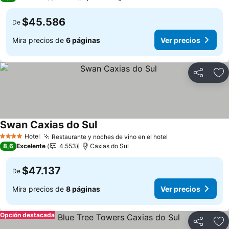
$45.586
De
Mira precios de
6 páginas
Ver precios
Compartir
Ag
Swan Caxias do Sul
Hotel
Restaurante y noches de vino en el hotel
4 Estrellas
8,6
Excelente
4.553
Caxias do Sul
$47.137
De
Mira precios de
8 páginas
Ver precios
Opción destacada
Compartir
Ag