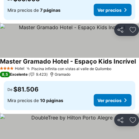
Mira precios de
7 páginas
Ver precios
Compartir
Ag
Master Gramado Hotel - Espaço Kids Incrível
Hotel
Piscina infinita con vistas al valle de Quilombo
4 Estrellas
8,5
Excelente
9.423
Gramado
$81.506
De
Mira precios de
10 páginas
Ver precios
Compartir
Ag