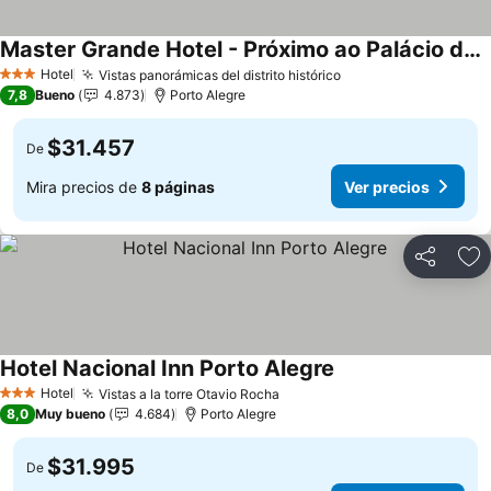
Master Grande Hotel - Próximo ao Palácio do Governo
Hotel
Vistas panorámicas del distrito histórico
3 Estrellas
7,8
Bueno
4.873
Porto Alegre
$31.457
De
Mira precios de
8 páginas
Ver precios
Compartir
Ag
Hotel Nacional Inn Porto Alegre
Hotel
Vistas a la torre Otavio Rocha
3 Estrellas
8,0
Muy bueno
4.684
Porto Alegre
$31.995
De