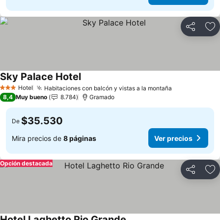
Compartir
Ag
Sky Palace Hotel
Hotel
Habitaciones con balcón y vistas a la montaña
3 Estrellas
8,4
Muy bueno
8.784
Gramado
$35.530
De
Mira precios de
8 páginas
Ver precios
Opción destacada
Compartir
Ag
Hotel Laghetto Rio Grande