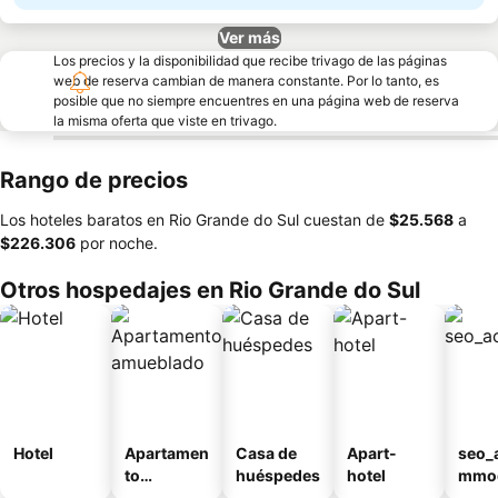
Ver más
Los precios y la disponibilidad que recibe trivago de las páginas
web de reserva cambian de manera constante. Por lo tanto, es
posible que no siempre encuentres en una página web de reserva
la misma oferta que viste en trivago.
Rango de precios
Los hoteles baratos en Rio Grande do Sul cuestan de
‎$25.568
a
‎$226.306
por noche.
Otros hospedajes en Rio Grande do Sul
Hotel
Apartamen
Casa de
Apart-
seo_
to
huéspedes
hotel
mmod
amueblad
n_ty