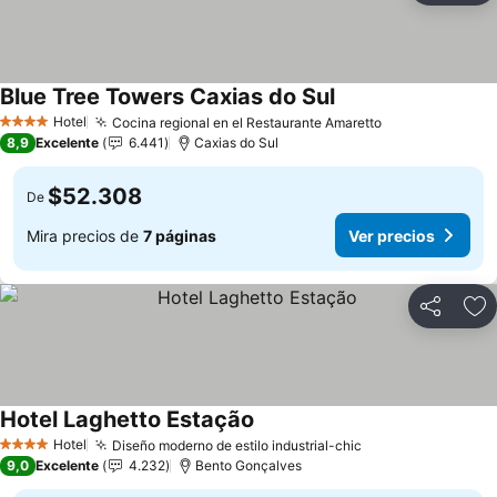
Blue Tree Towers Caxias do Sul
Hotel
Cocina regional en el Restaurante Amaretto
4 Estrellas
8,9
Excelente
6.441
Caxias do Sul
$52.308
De
Mira precios de
7 páginas
Ver precios
Compartir
Ag
Hotel Laghetto Estação
Hotel
Diseño moderno de estilo industrial-chic
4 Estrellas
9,0
Excelente
4.232
Bento Gonçalves