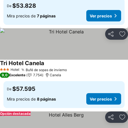
$53.828
De
Mira precios de
7 páginas
Ver precios
Compartir
Ag
Tri Hotel Canela
Hotel
Bufé de sopas de invierno
3 Estrellas
9,0
Excelente
7.754
Canela
$57.595
De
Mira precios de
8 páginas
Ver precios
Opción destacada
Compartir
Ag