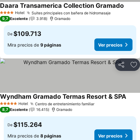
Daara Transamerica Collection Gramado
Hotel
Suites principales con bañera de hidromasaje
4 Estrellas
9,7
Excelente
3.918
Gramado
$109.713
De
Mira precios de
9 páginas
Ver precios
Compartir
Ag
Wyndham Gramado Termas Resort & SPA
Hotel
Centro de entretenimiento familiar
5 Estrellas
8,7
Excelente
16.415
Gramado
$115.264
De
Mira precios de
8 páginas
Ver precios