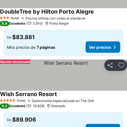
DoubleTree by Hilton Porto Alegre
Hotel
Piscina infinita con vistas al atardecer
3 Estrellas
8,8
Excelente
2.910
Porto Alegre
$83.881
De
Mira precios de
7 páginas
Ver precios
Opción destacada
Compartir
Ag
Wish Serrano Resort
Hotel
Gastronomía especializada en The Grill
5 Estrellas
9,2
Excelente
18.828
Gramado
$89.906
De