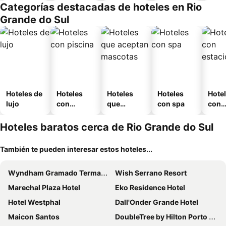
Categorías destacadas de hoteles en Rio
o
ouse
Grande do Sul
sada
Hoteles de
Hoteles
Hoteles
Hoteles
Hote
lujo
con
que
con spa
con
piscina
aceptan
esta
mascotas
mien
Hoteles baratos cerca de Rio Grande do Sul
También te pueden interesar estos hoteles...
Wyndham Gramado Termas Resort & SPA
Wish Serrano Resort
Marechal Plaza Hotel
Eko Residence Hotel
Hotel Westphal
Dall'Onder Grande Hotel
Maicon Santos
DoubleTree by Hilton Porto Alegre