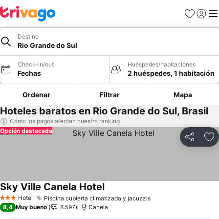
Favoritos
Iniciar 
Me
Destino
Rio Grande do Sul
Check-in/out
Huéspedes/habitaciones
Fechas
2 huéspedes, 1 habitación
Ordenar
Filtrar
Mapa
Hoteles baratos en Rio Grande do Sul, Brasil
Cómo los pagos afectan nuestro ranking
Opción destacada
Compartir
Ag
Sky Ville Canela Hotel
Hotel
Piscina cubierta climatizada y jacuzzis
3 Estrellas
8,4
Muy bueno
8.597
Canela