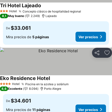
Tri Hotel Lajeado
Hotel
Concepto clásico de hospitalidad regional
3 Estrellas
8,1
Muy bueno
2.249
Lajeado
$33.061
De
Mira precios de
5 páginas
Ver precios
Compartir
Ag
Eko Residence Hotel
Hotel
Piscina en la azotea y solárium
4 Estrellas
8,6
Excelente
8.094
Porto Alegre
$34.601
De
Mira precios de
11 páginas
Ver precios