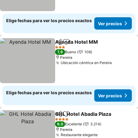
Elige fechas para ver los precios exactos
Ver precios
Ayenda Hotel MM
Compartir
Agregar a favoritos
3 Estrellas
7,9
Bueno
106
Pereira
Ubicación céntrica en Pereira
Elige fechas para ver los precios exactos
Ver precios
GHL Hotel Abadia Plaza
Compartir
Agregar a favoritos
4 Estrellas
9,0
Excelente
3.214
Pereira
Restaurante elegante