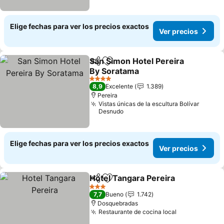
Elige fechas para ver los precios exactos
Ver precios
San Simon Hotel Pereira
Compartir
Agregar a favoritos
By Soratama
4 Estrellas
8,9
Excelente
1.389
Pereira
Vistas únicas de la escultura Bolívar
Desnudo
Elige fechas para ver los precios exactos
Ver precios
Hotel Tangara Pereira
Compartir
Agregar a favoritos
3 Estrellas
7,7
Bueno
1.742
Dosquebradas
Restaurante de cocina local