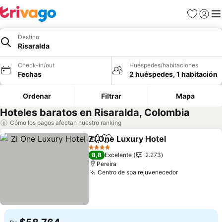
Favoritos
Iniciar 
Me
Destino
Risaralda
Check-in/out
Huéspedes/habitaciones
Fechas
2 huéspedes, 1 habitación
Ordenar
Filtrar
Mapa
Hoteles baratos en Risaralda, Colombia
Cómo los pagos afectan nuestro ranking
Zi One Luxury Hotel
Compartir
Agregar a favoritos
4 Estrellas
8,8
Excelente
2.273
Pereira
Centro de spa rejuvenecedor