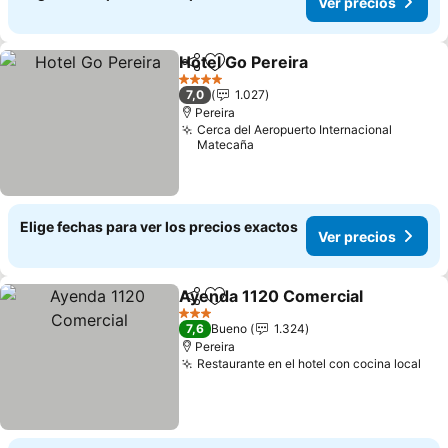
Ver precios
Hotel Go Pereira
Compartir
Agregar a favoritos
4 Estrellas
7,0
1.027
Pereira
Cerca del Aeropuerto Internacional
Matecaña
Elige fechas para ver los precios exactos
Ver precios
Ayenda 1120 Comercial
Compartir
Agregar a favoritos
3 Estrellas
7,6
Bueno
1.324
Pereira
Restaurante en el hotel con cocina local