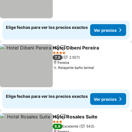
Elige fechas para ver los precios exactos
Ver precios
Hotel Dibeni Pereira
Compartir
Agregar a favoritos
4 Estrellas
7,3
2.507
Pereira
Relajante baño termal
Elige fechas para ver los precios exactos
Ver precios
Hotel Rosales Suite
Compartir
Agregar a favoritos
3 Estrellas
8,8
Excelente
543
Pereira