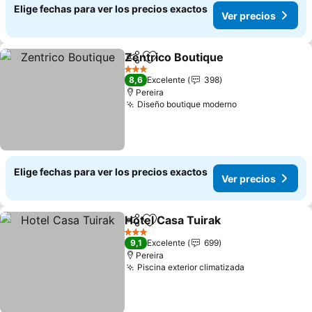
Elige fechas para ver los precios exactos
Ver precios
Zentrico Boutique
Compartir
Agregar a favoritos
3 Estrellas
8,6
Excelente
398
Pereira
Diseño boutique moderno
Elige fechas para ver los precios exactos
Ver precios
Hotel Casa Tuirak
Compartir
Agregar a favoritos
3 Estrellas
9,1
Excelente
699
Pereira
Piscina exterior climatizada