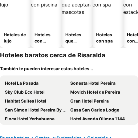
Hoteles de
Hoteles
Hoteles
Hoteles
Hote
lujo
con
que
con spa
con
piscina
aceptan
esta
mascotas
mien
Hoteles baratos cerca de Risaralda
También te pueden interesar estos hoteles...
Hotel La Posada
Sonesta Hotel Pereira
Sky Club Eco Hotel
Movich Hotel de Pereira
Habitat Suites Hotel
Gran Hotel Pereira
San Simon Hotel Pereira By Soratama
Casa San Carlos Lodge
Finca Hotel Yerbabuena
Hotel Ayenda Olimpa 1144
Hotel Los Cristales
Hotel Ayenda Calypso 1142
GHL Hotel Abadia Plaza
Hotel Soratama
Busca hoteles
Centro- y Sudamérica
Colombia