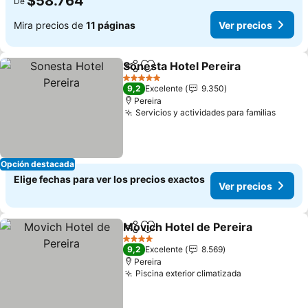
$58.764
De
Mira precios de
11 páginas
Ver precios
Sonesta Hotel Pereira
Compartir
Agregar a favoritos
5 Estrellas
9,2
Excelente
9.350
Pereira
Servicios y actividades para familias
Opción destacada
Elige fechas para ver los precios exactos
Ver precios
Movich Hotel de Pereira
Compartir
Agregar a favoritos
4 Estrellas
9,2
Excelente
8.569
Pereira
Piscina exterior climatizada