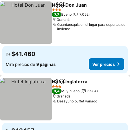
Hotel Don Juan
Compartir
Agregar a favoritos
3 Estrellas
7,7
Bueno
7.052
Granada
Guardaesquís en el lugar para deportes de
invierno
$41.460
De
Mira precios de
9 páginas
Ver precios
Hotel Inglaterra
Compartir
Agregar a favoritos
3 Estrellas
8,4
Muy bueno
6.984
Granada
Desayuno buffet variado