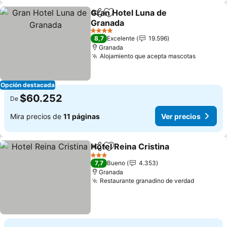
Gran Hotel Luna de
Compartir
Agregar a favoritos
Granada
4 Estrellas
8,7
Excelente
19.596
Granada
Alojamiento que acepta mascotas
Opción destacada
$60.252
De
Mira precios de
11 páginas
Ver precios
Hotel Reina Cristina
Compartir
Agregar a favoritos
3 Estrellas
7,7
Bueno
4.353
Granada
Restaurante granadino de verdad