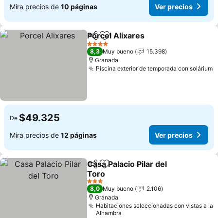
Mira precios de
10 páginas
Ver precios
Porcel Alixares
Compartir
Agregar a favoritos
4 Estrellas
8,3
Muy bueno
15.398
Granada
Piscina exterior de temporada con solárium
$49.325
De
Mira precios de
12 páginas
Ver precios
Casa Palacio Pilar del
Compartir
Agregar a favoritos
Toro
3 Estrellas
8,0
Muy bueno
2.106
Granada
Habitaciones seleccionadas con vistas a la
Alhambra