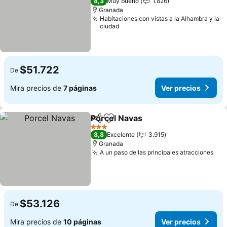
8,3
Muy bueno
1.826
Granada
Habitaciones con vistas a la Alhambra y la
ciudad
$51.722
De
Mira precios de
7 páginas
Ver precios
Porcel Navas
Compartir
Agregar a favoritos
3 Estrellas
8,8
Excelente
3.915
Granada
A un paso de las principales atracciones
$53.126
De
Mira precios de
10 páginas
Ver precios