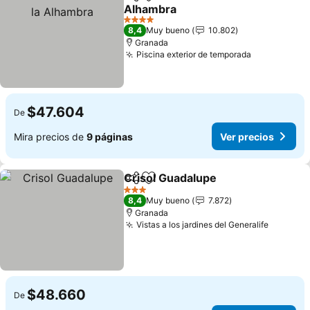
Compartir
Agregar a favoritos
Alhambra
4 Estrellas
8,4
Muy bueno
10.802
Granada
Piscina exterior de temporada
$47.604
De
Mira precios de
9 páginas
Ver precios
Crisol Guadalupe
Compartir
Agregar a favoritos
3 Estrellas
8,4
Muy bueno
7.872
Granada
Vistas a los jardines del Generalife
$48.660
De