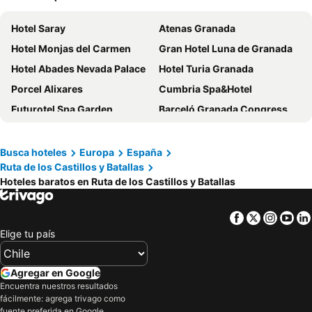
Hotel Saray
Atenas Granada
Hotel Monjas del Carmen
Gran Hotel Luna de Granada
Hotel Abades Nevada Palace
Hotel Turia Granada
Porcel Alixares
Cumbria Spa&Hotel
Futurotel Spa Garden
Barceló Granada Congress
Hotel Granada by Pierre & Vacances
DWO Urban Granada
Occidental Granada
Sercotel Palacio de los Gamboa
Busca hoteles
Europa
España
Ruta de los Castillos y Batallas
B&B HOTEL Granada Estación
Hotel Universal
Hoteles baratos en Ruta de los Castillos y Batallas
Áurea Washington Irving
Pension Venecia Gomerez
Hostal Bocanegra
Hotel Los Angeles Granada
Facebook
Twitter
Insta
Yo
Hotel Macià Monasterio de los Basilios
Meliá Granada
Elige tu país
Porcel Sabica
Hotel Don Juan
Porcel Navas
Senator Granada
Agregar en Google
Encuentra nuestros resultados
Hotel Infanta Cristina
Hotel Macià Real de la Alhambra
fácilmente: agrega trivago como
Hotel Macià Cóndor
Santiago
fuente preferida en Google.