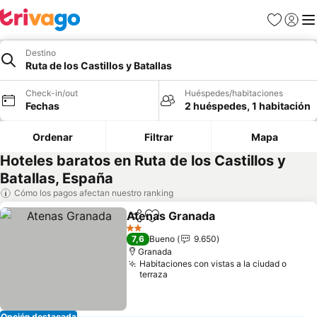
Favoritos
Iniciar 
Me
Destino
Ruta de los Castillos y Batallas
Check-in/out
Huéspedes/habitaciones
Fechas
2 huéspedes, 1 habitación
Ordenar
Filtrar
Mapa
Hoteles baratos en Ruta de los Castillos y
Batallas, España
Cómo los pagos afectan nuestro ranking
Atenas Granada
Compartir
Agregar a favoritos
2 Estrellas
7,6
Bueno
9.650
Granada
Habitaciones con vistas a la ciudad o
terraza
Opción destacada