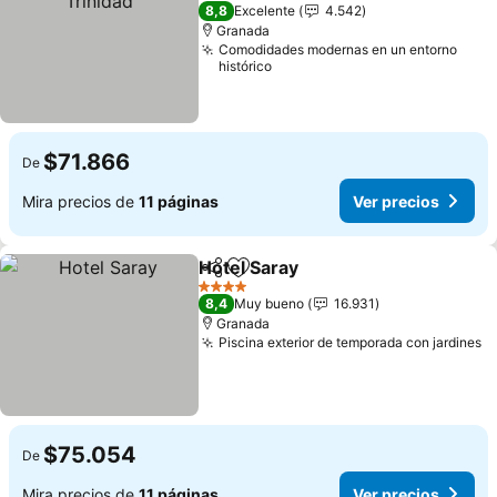
4 Estrellas
8,8
Excelente
4.542
Granada
Comodidades modernas en un entorno
histórico
$71.866
De
Mira precios de
11 páginas
Ver precios
Hotel Saray
Compartir
Agregar a favoritos
4 Estrellas
8,4
Muy bueno
16.931
Granada
Piscina exterior de temporada con jardines
$75.054
De
Mira precios de
11 páginas
Ver precios