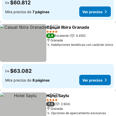
$60.812
De
Mira precios de
7 páginas
Ver precios
Casual Ilbira Granada
Compartir
Agregar a favoritos
4 Estrellas
8,9
Excelente
4.450
Granada
Habitaciones temáticas con carácter único
$63.082
De
Mira precios de
8 páginas
Ver precios
Hotel Saylu
Compartir
Agregar a favoritos
4 Estrellas
7,3
2.924
Granada
Opciones de aparcamiento exclusivas