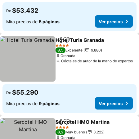
$53.432
De
Mira precios de
5 páginas
Ver precios
Hotel Turia Granada
Compartir
Agregar a favoritos
4 Estrellas
8,5
Excelente
9.880
Granada
Cócteles de autor de la mano de expertos
$55.290
De
Mira precios de
9 páginas
Ver precios
Sercotel HMO Martina
Compartir
Agregar a favoritos
4 Estrellas
8,2
Muy bueno
3.222
Granada