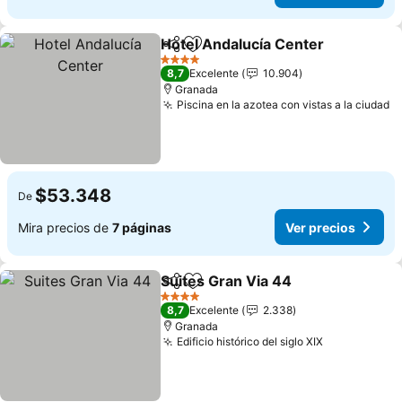
Hotel Andalucía Center
Compartir
Agregar a favoritos
4 Estrellas
8,7
Excelente
10.904
Granada
Piscina en la azotea con vistas a la ciudad
$53.348
De
Mira precios de
7 páginas
Ver precios
Suites Gran Via 44
Compartir
Agregar a favoritos
4 Estrellas
8,7
Excelente
2.338
Granada
Edificio histórico del siglo XIX