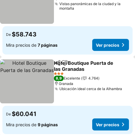
Vistas panorámicas de la ciudad y la
montaña
$58.743
De
Mira precios de
7 páginas
Ver precios
Hotel Boutique Puerta de
Compartir
Agregar a favoritos
las Granadas
3 Estrellas
8,9
Excelente
4.764
Granada
Ubicación ideal cerca de la Alhambra
$60.041
De
Mira precios de
9 páginas
Ver precios