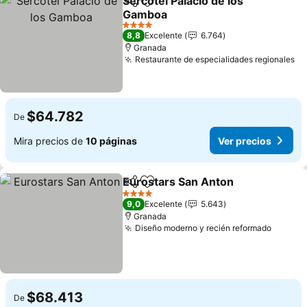
Sercotel Palacio de los
Compartir
Agregar a favoritos
Gamboa
4 Estrellas
8,8
Excelente
6.764
Granada
Restaurante de especialidades regionales
$64.782
De
Mira precios de
10 páginas
Ver precios
Eurostars San Anton
Compartir
Agregar a favoritos
4 Estrellas
9,0
Excelente
5.643
Granada
Diseño moderno y recién reformado
$68.413
De