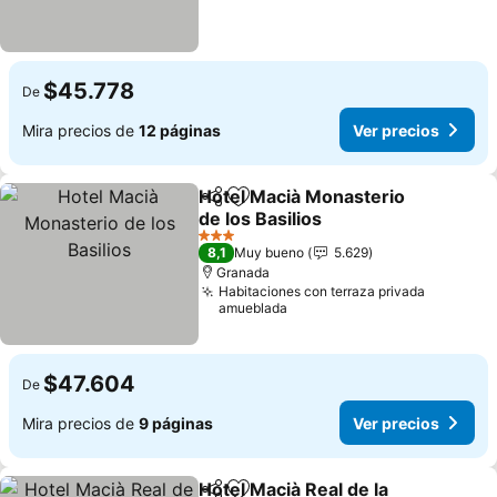
$45.778
De
Mira precios de
12 páginas
Ver precios
Hotel Macià Monasterio
Compartir
Agregar a favoritos
de los Basilios
3 Estrellas
8,1
Muy bueno
5.629
Granada
Habitaciones con terraza privada
amueblada
$47.604
De
Mira precios de
9 páginas
Ver precios
Hotel Macià Real de la