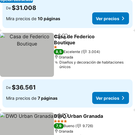
$31.008
De
Mira precios de
10 páginas
Ver precios
Casa de Federico
Compartir
Agregar a favoritos
Boutique
1 Estrellas
8,5
Excelente
3.004
Granada
Diseños y decoración de habitaciones
únicos
$36.561
De
Mira precios de
7 páginas
Ver precios
DWO Urban Granada
Compartir
Agregar a favoritos
4 Estrellas
7,9
Bueno
9.726
Granada