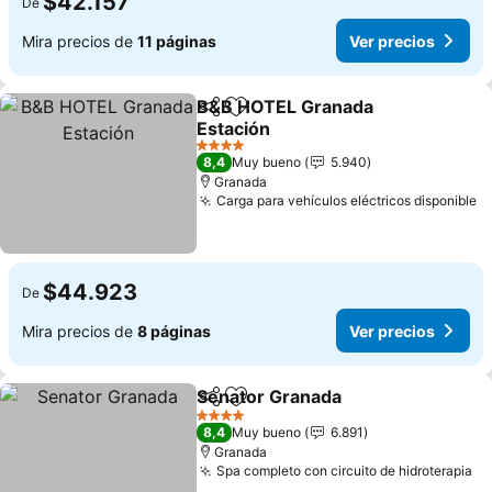
$42.157
De
Mira precios de
11 páginas
Ver precios
B&B HOTEL Granada
Compartir
Agregar a favoritos
Estación
4 Estrellas
8,4
Muy bueno
5.940
Granada
Carga para vehículos eléctricos disponible
$44.923
De
Mira precios de
8 páginas
Ver precios
Senator Granada
Compartir
Agregar a favoritos
4 Estrellas
8,4
Muy bueno
6.891
Granada
Spa completo con circuito de hidroterapia