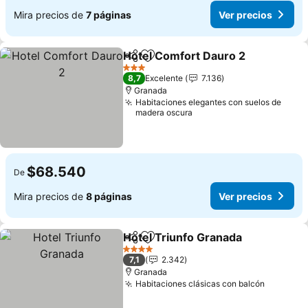
Mira precios de
7 páginas
Ver precios
Hotel Comfort Dauro 2
Compartir
Agregar a favoritos
3 Estrellas
8,7
Excelente
7.136
Granada
Habitaciones elegantes con suelos de
madera oscura
$68.540
De
Mira precios de
8 páginas
Ver precios
Hotel Triunfo Granada
Compartir
Agregar a favoritos
4 Estrellas
7,1
2.342
Granada
Habitaciones clásicas con balcón