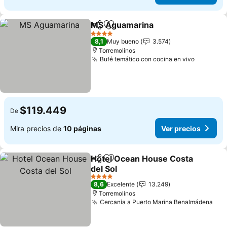
MS Aguamarina
Compartir
Agregar a favoritos
4 Estrellas
8,1
Muy bueno
3.574
Torremolinos
Bufé temático con cocina en vivo
$119.449
De
Mira precios de
10 páginas
Ver precios
Hotel Ocean House Costa
Compartir
Agregar a favoritos
del Sol
4 Estrellas
8,6
Excelente
13.249
Torremolinos
Cercanía a Puerto Marina Benalmádena