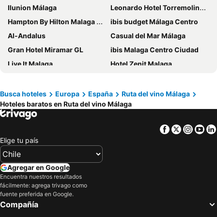
Ilunion Málaga
Leonardo Hotel Torremolinos Costa del Sol
Hampton By Hilton Malaga Martiricos
ibis budget Málaga Centro
Al-Andalus
Casual del Mar Málaga
Gran Hotel Miramar GL
ibis Malaga Centro Ciudad
Live It Malaga
Hotel Zenit Malaga
Sercotel Rosaleda Málaga
Futurotel Malagueta Beach
Catalonia Málaga
Hotel Velis
Busca hoteles
Europa
España
Ruta del vino Málaga
Hoteles baratos en Ruta del vino Málaga
Novotel Suites Malaga Centro
Barcelo Malaga
Hotel MS Maestranza Málaga Centro
Hotel Don Paco
Facebook
Twitter
Insta
Yo
Atarazanas Málaga Boutique Hotel
Soho Boutique Las Vegas
Elige tu país
ibis budget Malaga Aeropuerto Avenida Velazquez
Dorma Málaga Museos
Eurostars Malaga
NH Málaga
Agregar en Google
Flex Malaga City Center
Hotel Palacete de Alamos
Encuentra nuestros resultados
fácilmente: agrega trivago como
Petit Palace Plaza Málaga
Palacio Solecio, a Small Luxury Hotel of the World
fuente preferida en Google.
Compañía
Travelodge Málaga Airport
GOOD VIBES ONLY Capsule Hostel Malaga