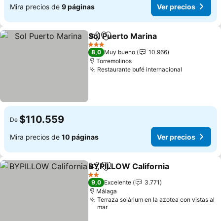
Mira precios de
9 páginas
Ver precios
Sol Puerto Marina
Compartir
Agregar a favoritos
3 Estrellas
8,0
Muy bueno
10.966
Torremolinos
Restaurante bufé internacional
$110.559
De
Mira precios de
10 páginas
Ver precios
BYPILLOW California
Compartir
Agregar a favoritos
2 Estrellas
9,0
Excelente
3.771
Málaga
Terraza solárium en la azotea con vistas al
mar