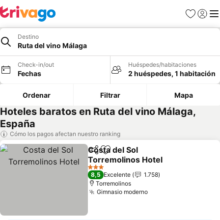
Favoritos
Iniciar 
Me
Destino
Ruta del vino Málaga
Check-in/out
Huéspedes/habitaciones
Fechas
2 huéspedes, 1 habitación
Ordenar
Filtrar
Mapa
Hoteles baratos en Ruta del vino Málaga,
España
Cómo los pagos afectan nuestro ranking
Costa del Sol
Compartir
Agregar a favoritos
Torremolinos Hotel
3 Estrellas
8,5
Excelente
1.758
Torremolinos
Gimnasio moderno