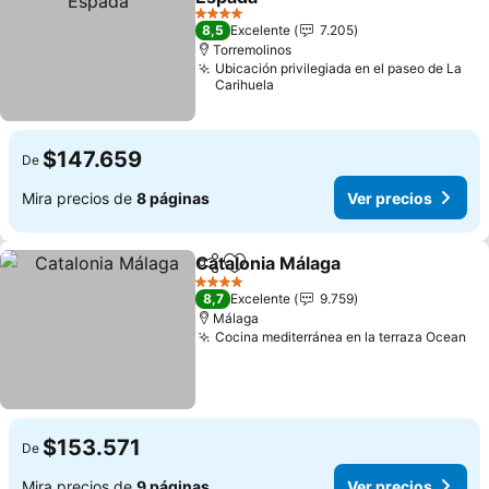
4 Estrellas
8,5
Excelente
7.205
Torremolinos
Ubicación privilegiada en el paseo de La
Carihuela
$147.659
De
Mira precios de
8 páginas
Ver precios
Catalonia Málaga
Compartir
Agregar a favoritos
4 Estrellas
8,7
Excelente
9.759
Málaga
Cocina mediterránea en la terraza Ocean
$153.571
De
Mira precios de
9 páginas
Ver precios