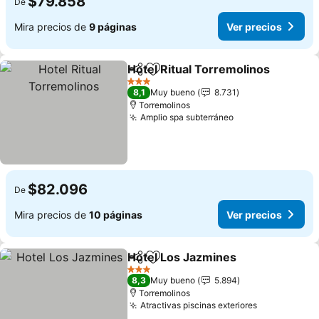
$79.858
De
Mira precios de
9 páginas
Ver precios
Hotel Ritual Torremolinos
Compartir
Agregar a favoritos
3 Estrellas
8,1
Muy bueno
8.731
Torremolinos
Amplio spa subterráneo
$82.096
De
Mira precios de
10 páginas
Ver precios
Hotel Los Jazmines
Compartir
Agregar a favoritos
3 Estrellas
8,3
Muy bueno
5.894
Torremolinos
Atractivas piscinas exteriores