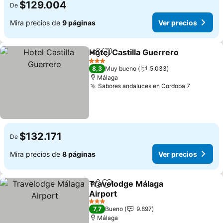
$129.004
De
Mira precios de
9 páginas
Ver precios
Hotel Castilla Guerrero
Compartir
Agregar a favoritos
3 Estrellas
8,3
Muy bueno
5.033
Málaga
Sabores andaluces en Cordoba 7
$132.171
De
Mira precios de
8 páginas
Ver precios
Travelodge Málaga
Compartir
Agregar a favoritos
Airport
3 Estrellas
7,7
Bueno
9.897
Málaga