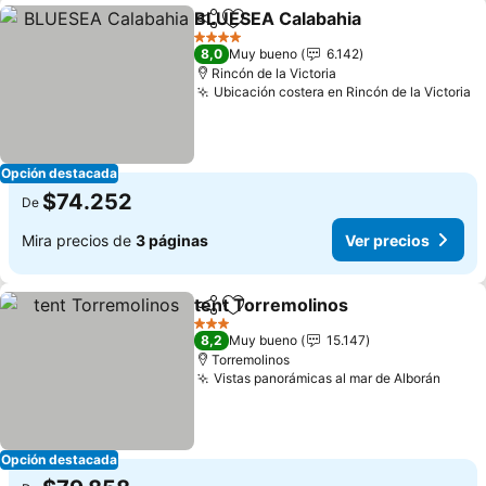
BLUESEA Calabahia
Compartir
Agregar a favoritos
4 Estrellas
8,0
Muy bueno
6.142
Rincón de la Victoria
Ubicación costera en Rincón de la Victoria
Opción destacada
$74.252
De
Mira precios de
3 páginas
Ver precios
tent Torremolinos
Compartir
Agregar a favoritos
3 Estrellas
8,2
Muy bueno
15.147
Torremolinos
Vistas panorámicas al mar de Alborán
Opción destacada