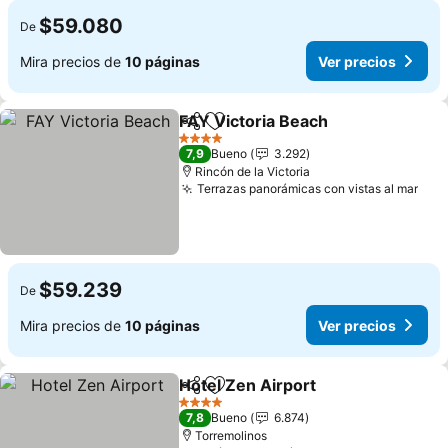
$59.080
De
Mira precios de
10 páginas
Ver precios
FAY Victoria Beach
Compartir
Agregar a favoritos
4 Estrellas
7,9
Bueno
3.292
Rincón de la Victoria
Terrazas panorámicas con vistas al mar
$59.239
De
Mira precios de
10 páginas
Ver precios
Hotel Zen Airport
Compartir
Agregar a favoritos
4 Estrellas
7,8
Bueno
6.874
Torremolinos