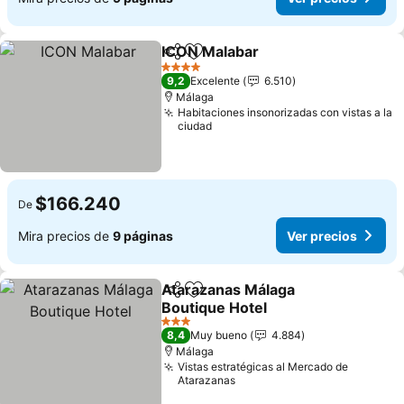
ICON Malabar
Compartir
Agregar a favoritos
4 Estrellas
9,2
Excelente
6.510
Málaga
Habitaciones insonorizadas con vistas a la
ciudad
$166.240
De
Mira precios de
9 páginas
Ver precios
Atarazanas Málaga
Compartir
Agregar a favoritos
Boutique Hotel
3 Estrellas
8,4
Muy bueno
4.884
Málaga
Vistas estratégicas al Mercado de
Atarazanas