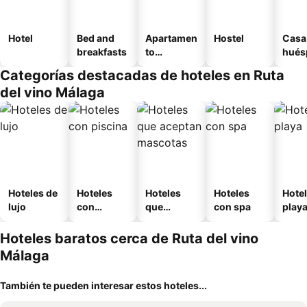
Hotel
Bed and
Apartamen
Hostel
Casa
breakfasts
to
hués
amueblad
Categorías destacadas de hoteles en Ruta
o
del vino Málaga
Hoteles de
Hoteles
Hoteles
Hoteles
Hotel
lujo
con
que
con spa
play
piscina
aceptan
mascotas
Hoteles baratos cerca de Ruta del vino
Málaga
También te pueden interesar estos hoteles...