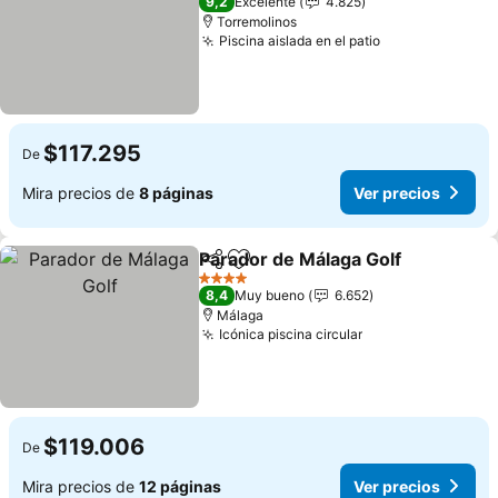
9,2
Excelente
4.825
Torremolinos
Piscina aislada en el patio
$117.295
De
Mira precios de
8 páginas
Ver precios
Parador de Málaga Golf
Compartir
Agregar a favoritos
4 Estrellas
8,4
Muy bueno
6.652
Málaga
Icónica piscina circular
$119.006
De
Mira precios de
12 páginas
Ver precios