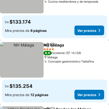
Cocina mediterránea y de temporada
$133.174
De
Mira precios de
8 páginas
Ver precios
NH Málaga
Compartir
Agregar a favoritos
4 Estrellas
8,9
Excelente
14.129
Málaga
Concepto gastronómico Tablafina
$135.254
De
Mira precios de
12 páginas
Ver precios