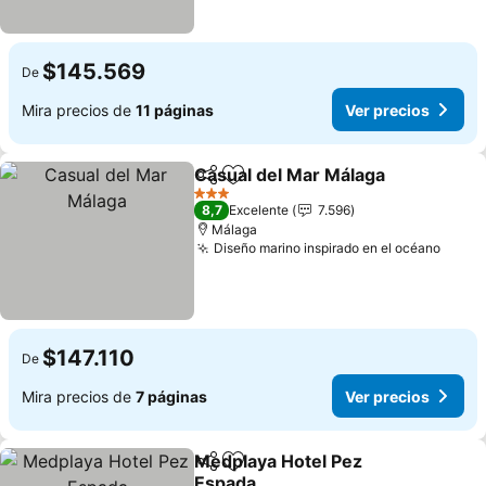
$145.569
De
Mira precios de
11 páginas
Ver precios
Casual del Mar Málaga
Compartir
Agregar a favoritos
3 Estrellas
8,7
Excelente
7.596
Málaga
Diseño marino inspirado en el océano
$147.110
De
Mira precios de
7 páginas
Ver precios
Medplaya Hotel Pez
Compartir
Agregar a favoritos
Espada