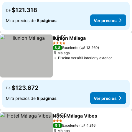
$121.318
De
Mira precios de
5 páginas
Ver precios
Ilunion Málaga
Compartir
Agregar a favoritos
4 Estrellas
8,8
Excelente
13.260
Málaga
Piscina versátil interior y exterior
$123.672
De
Mira precios de
8 páginas
Ver precios
Hotel Málaga Vibes
Compartir
Agregar a favoritos
3 Estrellas
9,1
Excelente
4.816
Málaga