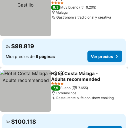
Compartir
Agregar a favoritos
4 Estrellas
8,3
Muy bueno
9.209
Málaga
Gastronomía tradicional y creativa
$98.819
De
Mira precios de
9 páginas
Ver precios
Hotel Costa Málaga -
Compartir
Agregar a favoritos
Adults recommended
4 Estrellas
7,9
Bueno
7.655
Torremolinos
Restaurante bufé con show cooking
$100.118
De