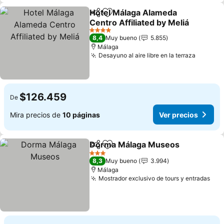
Hotel Málaga Alameda
Compartir
Agregar a favoritos
Centro Affiliated by Meliá
4 Estrellas
8,4
Muy bueno
5.855
Málaga
Desayuno al aire libre en la terraza
$126.459
De
Mira precios de
10 páginas
Ver precios
Dorma Málaga Museos
Compartir
Agregar a favoritos
3 Estrellas
8,3
Muy bueno
3.994
Málaga
Mostrador exclusivo de tours y entradas