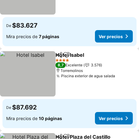
$83.627
De
Mira precios de
7 páginas
Ver precios
Hotel Isabel
Compartir
Agregar a favoritos
4 Estrellas
8,7
Excelente
3.576
Torremolinos
Piscina exterior de agua salada
$87.692
De
Mira precios de
10 páginas
Ver precios
Hotel Plaza del Castillo