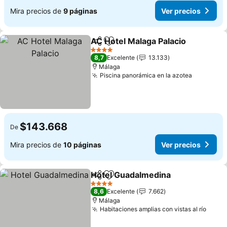
Mira precios de
9 páginas
Ver precios
AC Hotel Malaga Palacio
Compartir
Agregar a favoritos
4 Estrellas
8,7
Excelente
13.133
Málaga
Piscina panorámica en la azotea
$143.668
De
Mira precios de
10 páginas
Ver precios
Hotel Guadalmedina
Compartir
Agregar a favoritos
4 Estrellas
8,6
Excelente
7.662
Málaga
Habitaciones amplias con vistas al río