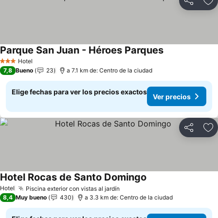
Compartir
Ag
Parque San Juan - Héroes Parques
Ver precios
Hotel
3 Estrellas
7,8
Bueno
23
a 7.1 km de: Centro de la ciudad
Elige fechas para ver los precios exactos
Ver precios
Compartir
Ag
Hotel Rocas de Santo Domingo
Ver precios
Hotel
Piscina exterior con vistas al jardín
Ver precios
8,4
Muy bueno
430
a 3.3 km de: Centro de la ciudad