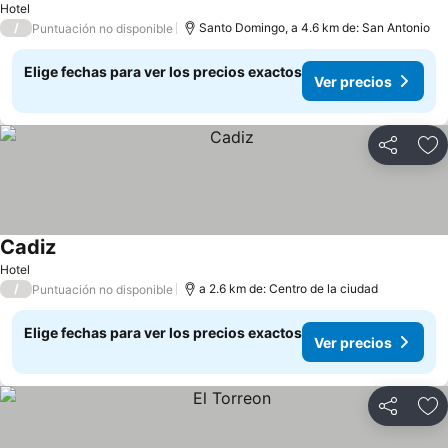
Ver precios
Hotel
/
Santo Domingo, a 4.6 km de: San Antonio
Puntuación no disponible
Elige fechas para ver los precios exactos
Ver precios
Compartir
Ag
Cadiz
Ver precios
Hotel
/
a 2.6 km de: Centro de la ciudad
Puntuación no disponible
Elige fechas para ver los precios exactos
Ver precios
Compartir
Ag