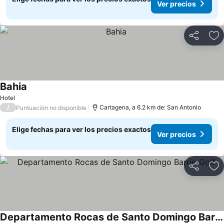
Ver precios
Compartir
Ag
Bahia
Ver precios
Hotel
/
Cartagena, a 6.2 km de: San Antonio
Puntuación no disponible
Elige fechas para ver los precios exactos
Ver precios
Compartir
Ag
Departamento Rocas de Santo Domingo Barrio Golf