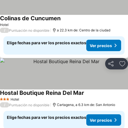
Colinas de Cuncumen
Ver precios
Hotel
/
a 22.3 km de: Centro de la ciudad
Puntuación no disponible
Elige fechas para ver los precios exactos
Ver precios
Compartir
Ag
Hostal Boutique Reina Del Mar
Ver precios
Hotel
3 Estrellas
/
Cartagena, a 6.3 km de: San Antonio
Puntuación no disponible
Elige fechas para ver los precios exactos
Ver precios