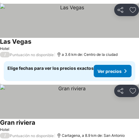
Compartir
Ag
Las Vegas
Ver precios
Hotel
/
a 3.6 km de: Centro de la ciudad
Puntuación no disponible
Elige fechas para ver los precios exactos
Ver precios
Compartir
Ag
Gran riviera
Ver precios
Hotel
/
Cartagena, a 8.9 km de: San Antonio
Puntuación no disponible