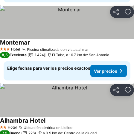
Compartir
Ag
Montemar
Ver precios
Hotel
Piscina climatizada con vistas al mar
Ver precios
3 Estrellas
8,5
Excelente
1.424
El Tabo, a 16.7 km de: San Antonio
Elige fechas para ver los precios exactos
Ver precios
Compartir
Ag
Alhambra Hotel
Ver precios
Hotel
Ubicación céntrica en Llolleo
Ver precios
2 Estrellas
7,5
Bueno
226
a 0.9 km de: Centro de la ciudad