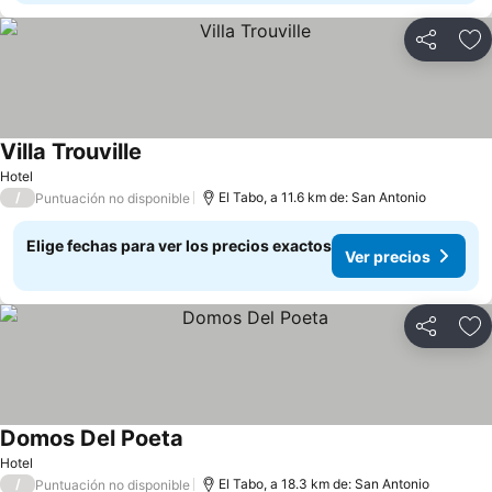
Compartir
Ag
Villa Trouville
Ver precios
Hotel
/
El Tabo, a 11.6 km de: San Antonio
Puntuación no disponible
Elige fechas para ver los precios exactos
Ver precios
Compartir
Ag
Domos Del Poeta
Ver precios
Hotel
/
El Tabo, a 18.3 km de: San Antonio
Puntuación no disponible