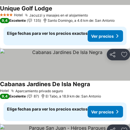
Unique Golf Lodge
Ver precios
Hotel
Jacuzzi y masajes en el alojamiento
Ver precios
4 Estrellas
9,4
Excelente
135
Santo Domingo, a 4.6 km de: San Antonio
Elige fechas para ver los precios exactos
Ver precios
Compartir
Ag
Cabanas Jardines De Isla Negra
Ver precios
Hotel
Aparcamiento privado seguro
Ver precios
9,4
Excelente
87
El Tabo, a 18.9 km de: San Antonio
Elige fechas para ver los precios exactos
Ver precios