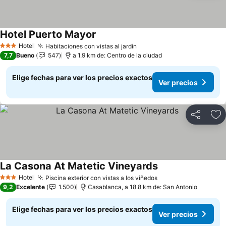
Hotel Puerto Mayor
Ver precios
Hotel
Habitaciones con vistas al jardín
Ver precios
3 Estrellas
7,7
Bueno
547
a 1.9 km de: Centro de la ciudad
Elige fechas para ver los precios exactos
Ver precios
Compartir
Ag
La Casona At Matetic Vineyards
Ver precios
Hotel
Piscina exterior con vistas a los viñedos
Ver precios
3 Estrellas
9,2
Excelente
1.500
Casablanca, a 18.8 km de: San Antonio
Elige fechas para ver los precios exactos
Ver precios