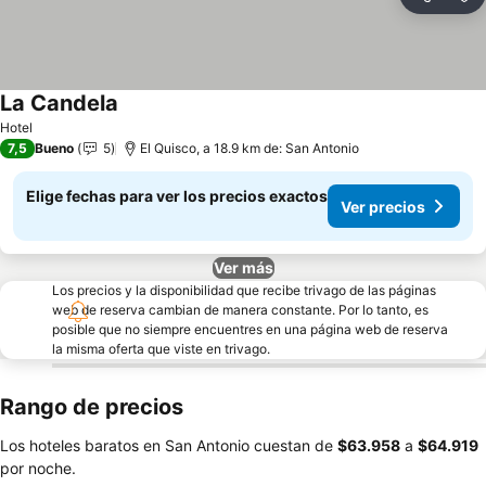
Compartir
Ag
La Candela
Ver precios
Hotel
7,5
Bueno
5
El Quisco, a 18.9 km de: San Antonio
Elige fechas para ver los precios exactos
Ver precios
Ver más
Los precios y la disponibilidad que recibe trivago de las páginas
web de reserva cambian de manera constante. Por lo tanto, es
posible que no siempre encuentres en una página web de reserva
la misma oferta que viste en trivago.
Rango de precios
Los hoteles baratos en San Antonio cuestan de
‎$63.958
a
‎$64.919
por noche.