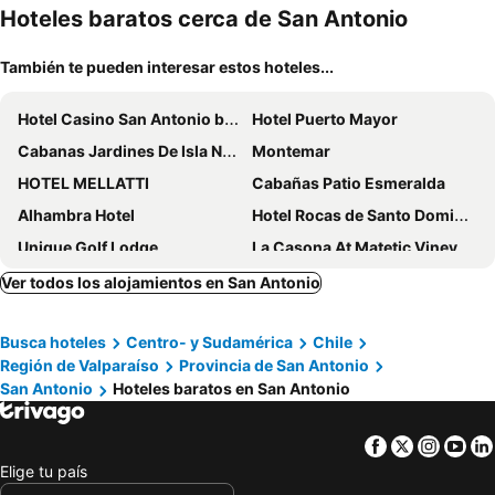
miento
Hoteles baratos cerca de San Antonio
También te pueden interesar estos hoteles...
Hotel Casino San Antonio by Enjoy
Hotel Puerto Mayor
Cabanas Jardines De Isla Negra
Montemar
HOTEL MELLATTI
Cabañas Patio Esmeralda
Alhambra Hotel
Hotel Rocas de Santo Domingo
Unique Golf Lodge
La Casona At Matetic Vineyards
Parque San Juan - Héroes Parques
Hostal Boutique Reina Del Mar
Ver todos los alojamientos en San Antonio
Gran riviera
Cabanas Diquens El Tabo
Busca hoteles
Centro- y Sudamérica
Chile
Departamento Rocas de Santo Domingo Barrio Golf
Región de Valparaíso
Provincia de San Antonio
San Antonio
Hoteles baratos en San Antonio
Facebook
Twitter
Insta
Yo
Elige tu país