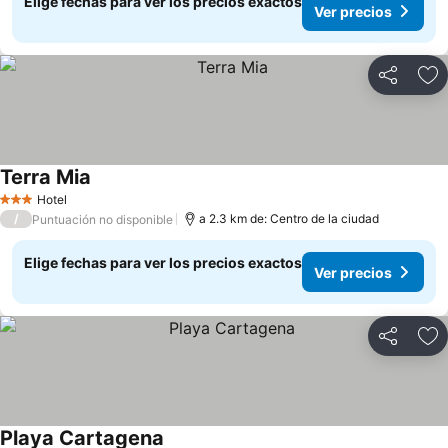
Elige fechas para ver los precios exactos
Ver precios
Compartir
Ag
Terra Mia
Ver precios
Hotel
3 Estrellas
/
a 2.3 km de: Centro de la ciudad
Puntuación no disponible
Elige fechas para ver los precios exactos
Ver precios
Compartir
Ag
Playa Cartagena