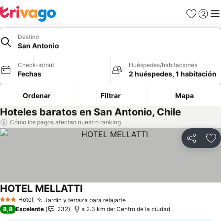
Favoritos
Iniciar 
Me
Destino
San Antonio
Check-in/out
Huéspedes/habitaciones
Fechas
2 huéspedes, 1 habitación
Ordenar
Filtrar
Mapa
Hoteles baratos en San Antonio, Chile
Cómo los pagos afectan nuestro ranking
Compartir
Ag
HOTEL MELLATTI
Ver precios
Hotel
Jardín y terraza para relajarte
Ver precios
3 Estrellas
8,8
Excelente
232
a 2.3 km de: Centro de la ciudad