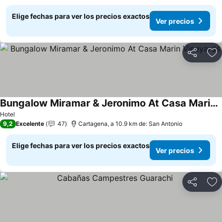
Elige fechas para ver los precios exactos
Ver precios
Compartir
Ag
Bungalow Miramar & Jeronimo At Casa Marin Vineyards
Ver precios
Hotel
9,2
Excelente
47
Cartagena, a 10.9 km de: San Antonio
Elige fechas para ver los precios exactos
Ver precios
Compartir
Ag