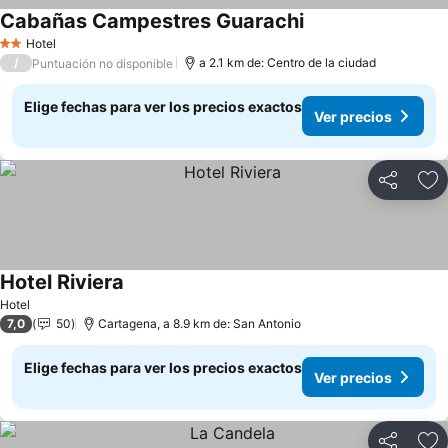
Cabañas Campestres Guarachi
Ver precios
Hotel
2 Estrellas
/
a 2.1 km de: Centro de la ciudad
Puntuación no disponible
Elige fechas para ver los precios exactos
Ver precios
Compartir
Ag
Hotel Riviera
Ver precios
Hotel
7,0
50
Cartagena, a 8.9 km de: San Antonio
Elige fechas para ver los precios exactos
Ver precios