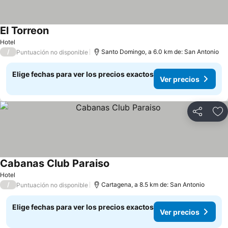
El Torreon
Ver precios
Hotel
/
Santo Domingo, a 6.0 km de: San Antonio
Puntuación no disponible
Elige fechas para ver los precios exactos
Ver precios
Compartir
Ag
Cabanas Club Paraiso
Ver precios
Hotel
/
Cartagena, a 8.5 km de: San Antonio
Puntuación no disponible
Elige fechas para ver los precios exactos
Ver precios