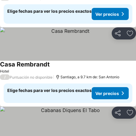
Elige fechas para ver los precios exactos
Ver precios
Compartir
Ag
Casa Rembrandt
Ver precios
Hotel
/
Santiago, a 9.7 km de: San Antonio
Puntuación no disponible
Elige fechas para ver los precios exactos
Ver precios
Compartir
Ag