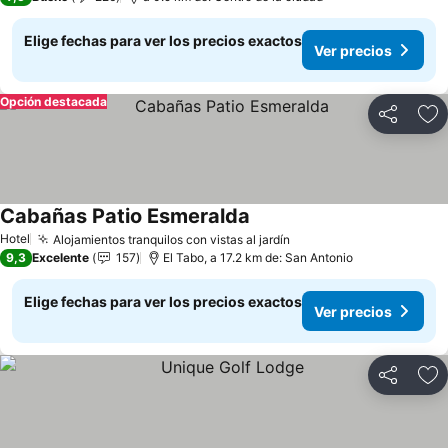
Elige fechas para ver los precios exactos
Ver precios
Opción destacada
Compartir
Ag
Cabañas Patio Esmeralda
Ver precios
Hotel
Alojamientos tranquilos con vistas al jardín
Ver precios
9,3
Excelente
157
El Tabo, a 17.2 km de: San Antonio
Elige fechas para ver los precios exactos
Ver precios
Compartir
Ag