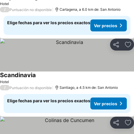
Ver precios
Hotel
/
Cartagena, a 6.0 km de: San Antonio
Puntuación no disponible
Elige fechas para ver los precios exactos
Ver precios
Compartir
Ag
Scandinavia
Ver precios
Hotel
/
Santiago, a 4.5 km de: San Antonio
Puntuación no disponible
Elige fechas para ver los precios exactos
Ver precios
Compartir
Ag