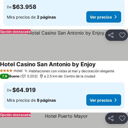
$63.958
De
Mira precios de
2 páginas
Ver precios
Opción destacada
Compartir
Ag
Hotel Casino San Antonio by Enjoy
Ver precios
Hotel
Habitaciones con vistas al mar y decoración elegante
Ver pr
4 Estrellas
7,9
Bueno
5.202
a 2.5 km de: Centro de la ciudad
$64.919
De
Mira precios de
8 páginas
Ver precios
Opción destacada
Compartir
Ag