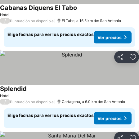
Cabanas Diquens El Tabo
Ver precios
Hotel
/
El Tabo, a 16.5 km de: San Antonio
Puntuación no disponible
Elige fechas para ver los precios exactos
Ver precios
Compartir
Ag
Splendid
Ver precios
Hotel
/
Cartagena, a 6.0 km de: San Antonio
Puntuación no disponible
Elige fechas para ver los precios exactos
Ver precios