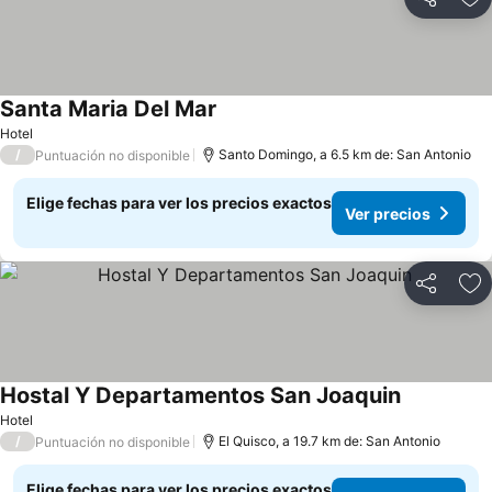
Compartir
Ag
Santa Maria Del Mar
Ver precios
Hotel
/
Santo Domingo, a 6.5 km de: San Antonio
Puntuación no disponible
Elige fechas para ver los precios exactos
Ver precios
Compartir
Ag
Hostal Y Departamentos San Joaquin
Ver precio
Hotel
/
El Quisco, a 19.7 km de: San Antonio
Puntuación no disponible
Elige fechas para ver los precios exactos