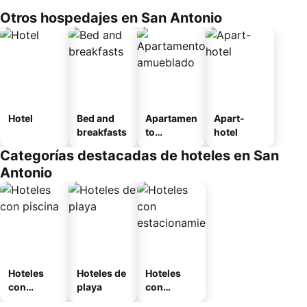
Otros hospedajes en San Antonio
Hotel
Bed and
Apartamen
Apart-
breakfasts
to
hotel
amueblad
Categorías destacadas de hoteles en San
o
Antonio
Hoteles
Hoteles de
Hoteles
con
playa
con
piscina
estaciona