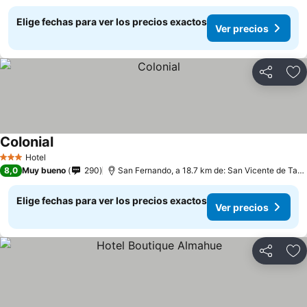
Elige fechas para ver los precios exactos
Ver precios
Compartir
Ag
Colonial
Hotel
3 Estrellas
8,0
Muy bueno
290
San Fernando, a 18.7 km de: San Vicente de Tagua
Elige fechas para ver los precios exactos
Ver precios
Compartir
Ag