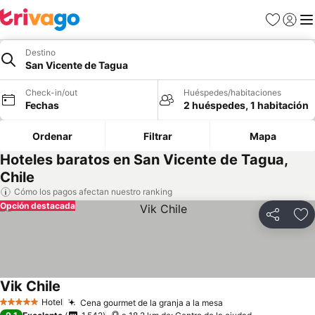
Favoritos
Iniciar 
Me
Destino
San Vicente de Tagua
Check-in/out
Huéspedes/habitaciones
Fechas
2 huéspedes, 1 habitación
Ordenar
Filtrar
Mapa
Hoteles baratos en San Vicente de Tagua,
Chile
Cómo los pagos afectan nuestro ranking
Opción destacada
Compartir
Ag
Vik Chile
Hotel
Cena gourmet de la granja a la mesa
5 Estrellas