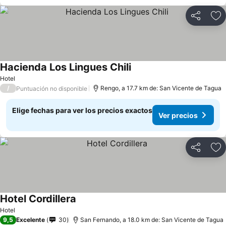
Compartir
Ag
Hacienda Los Lingues Chili
Hotel
/
Rengo, a 17.7 km de: San Vicente de Tagua
Puntuación no disponible
Elige fechas para ver los precios exactos
Ver precios
Compartir
Ag
Hotel Cordillera
Hotel
9,5
Excelente
30
San Fernando, a 18.0 km de: San Vicente de Tagua