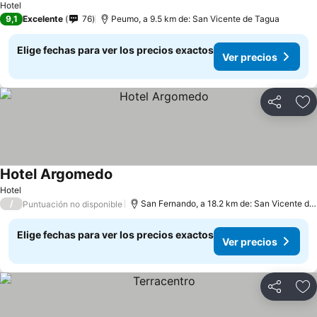
Hotel
9,1
Excelente
76
Peumo, a 9.5 km de: San Vicente de Tagua
Elige fechas para ver los precios exactos
Ver precios
Compartir
Ag
Hotel Argomedo
Hotel
/
San Fernando, a 18.2 km de: San Vicente de Tagua
Puntuación no disponible
Elige fechas para ver los precios exactos
Ver precios
Compartir
Ag