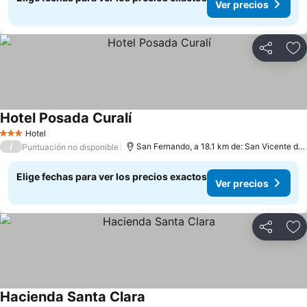
Ver precios
Compartir
Ag
Hotel Posada Curalí
Hotel
3 Estrellas
/
San Fernando, a 18.1 km de: San Vicente de Tagua
Puntuación no disponible
Elige fechas para ver los precios exactos
Ver precios
Compartir
Ag
Hacienda Santa Clara