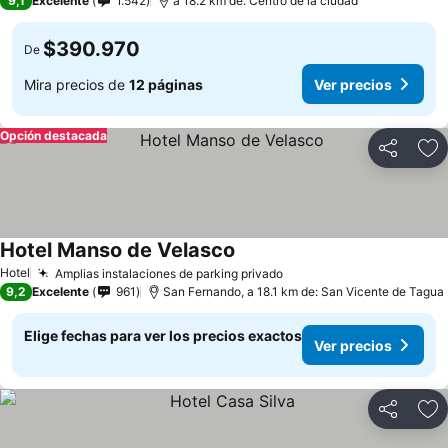
9,1
Excelente
1.542
a 18.2 km de: Centro de la ciudad
$390.970
De
Mira precios de
12 páginas
Ver precios
Opción destacada
Compartir
Ag
Hotel Manso de Velasco
Hotel
Amplias instalaciones de parking privado
9,2
Excelente
961
San Fernando, a 18.1 km de: San Vicente de Tagua
Elige fechas para ver los precios exactos
Ver precios
Compartir
Ag