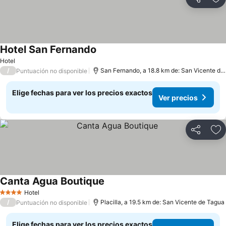
Compartir
Ag
Hotel San Fernando
Hotel
/
San Fernando, a 18.8 km de: San Vicente de Tagua
Puntuación no disponible
Elige fechas para ver los precios exactos
Ver precios
Compartir
Ag
Canta Agua Boutique
Hotel
4 Estrellas
/
Placilla, a 19.5 km de: San Vicente de Tagua
Puntuación no disponible
Elige fechas para ver los precios exactos