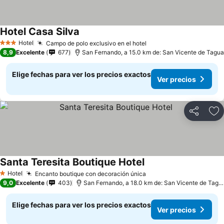
Hotel Casa Silva
Hotel
Campo de polo exclusivo en el hotel
3 Estrellas
8,9
Excelente
677
San Fernando, a 15.0 km de: San Vicente de Tagua
Elige fechas para ver los precios exactos
Ver precios
Compartir
Ag
Santa Teresita Boutique Hotel
Hotel
Encanto boutique con decoración única
1 Estrellas
9,0
Excelente
403
San Fernando, a 18.0 km de: San Vicente de Tagua
Elige fechas para ver los precios exactos
Ver precios