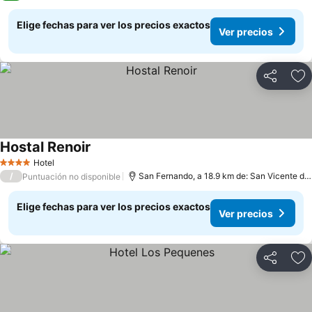
Elige fechas para ver los precios exactos
Ver precios
Compartir
Ag
Hostal Renoir
Hotel
4 Estrellas
/
San Fernando, a 18.9 km de: San Vicente de Tagua
Puntuación no disponible
Elige fechas para ver los precios exactos
Ver precios
Compartir
Ag