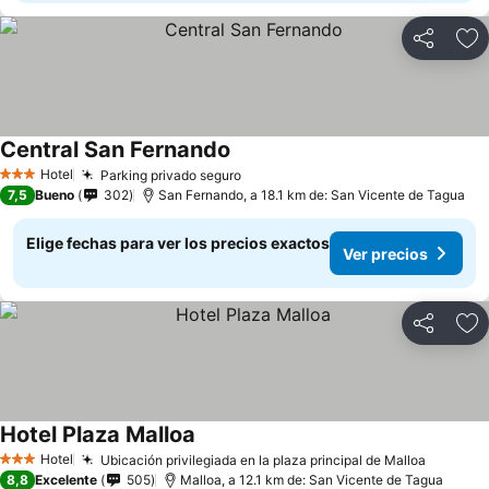
Compartir
Ag
Central San Fernando
Hotel
Parking privado seguro
3 Estrellas
7,5
Bueno
302
San Fernando, a 18.1 km de: San Vicente de Tagua
Elige fechas para ver los precios exactos
Ver precios
Compartir
Ag
Hotel Plaza Malloa
Hotel
Ubicación privilegiada en la plaza principal de Malloa
3 Estrellas
8,8
Excelente
505
Malloa, a 12.1 km de: San Vicente de Tagua