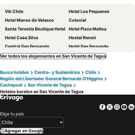
Vik Chile
Hotel Los Pequenes
Hotel Manso de Velasco
Colonial
Santa Teresita Boutique Hotel
Hotel Plaza Malloa
Hotel Casa Silva
Hostal Renoir
Central San Fernando
Hotel San Fernando
Parcela Tierra Fértil
Ver todos los alojamientos en San Vicente de Tagua
Busca hoteles
Centro- y Sudamérica
Chile
Región del Libertador General Bernardo O'Higgins
Cachapoal
San Vicente de Tagua
Hoteles baratos en San Vicente de Tagua
Facebook
Twitter
Insta
Yo
Elige tu país
Agregar en Google