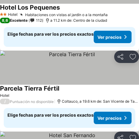
Hotel Los Pequenes
Hotel
Habitaciones con vistas al jardín o a la montaña
2 Estrellas
8,6
Excelente
112
a 11.2 km de: Centro de la ciudad
Elige fechas para ver los precios exactos
Ver precios
Compartir
Ag
Parcela Tierra Fértil
Hotel
/
Coltauco, a 19.6 km de: San Vicente de Tagua
Puntuación no disponible
Elige fechas para ver los precios exactos
Ver precios