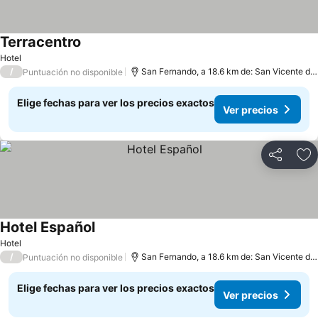
Terracentro
Hotel
/
San Fernando, a 18.6 km de: San Vicente de Tagua
Puntuación no disponible
Elige fechas para ver los precios exactos
Ver precios
Compartir
Ag
Hotel Español
Hotel
/
San Fernando, a 18.6 km de: San Vicente de Tagua
Puntuación no disponible
Elige fechas para ver los precios exactos
Ver precios