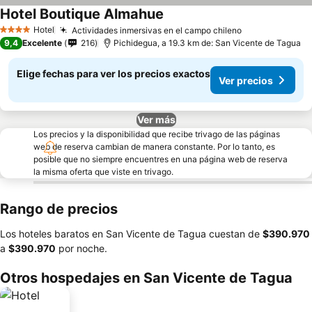
Hotel Boutique Almahue
Hotel
Actividades inmersivas en el campo chileno
4 Estrellas
9,4
Excelente
216
Pichidegua, a 19.3 km de: San Vicente de Tagua
Elige fechas para ver los precios exactos
Ver precios
Ver más
Los precios y la disponibilidad que recibe trivago de las páginas
web de reserva cambian de manera constante. Por lo tanto, es
posible que no siempre encuentres en una página web de reserva
la misma oferta que viste en trivago.
Rango de precios
Los hoteles baratos en San Vicente de Tagua cuestan de
‎$390.970
a
‎$390.970
por noche.
Otros hospedajes en San Vicente de Tagua