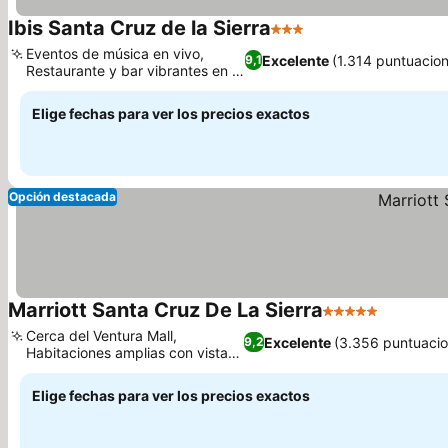
Ibis Santa Cruz de la Sierra
3 Estrellas
Ver precios
Eventos de música en vivo,
Excelente
(1.314 puntuacio
9,1
Restaurante y bar vibrantes en el
Ver precios
hotel
Elige fechas para ver los precios exactos
Opción destacada
Marriott Santa Cruz De La Sierra
5 Estrellas
Ver prec
Cerca del Ventura Mall,
Excelente
(3.356 puntuacio
9,2
Habitaciones amplias con vistas
Ver precios
a la ciudad
Elige fechas para ver los precios exactos