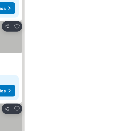
ios
Agregar a favoritos
Compartir
ios
Agregar a favoritos
Compartir