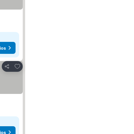
ios
Agregar a favoritos
Compartir
ios