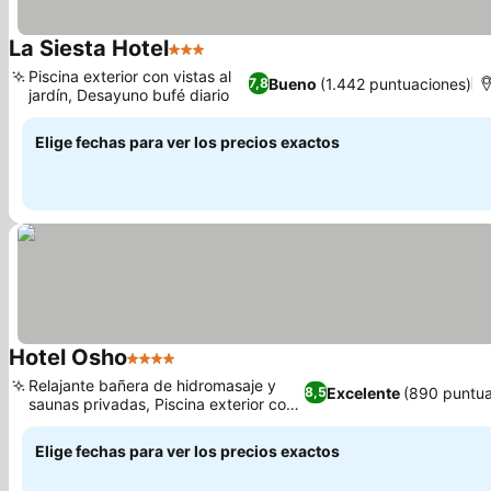
La Siesta Hotel
3 Estrellas
Ver precios
Piscina exterior con vistas al
Bueno
(1.442 puntuaciones)
7,8
jardín, Desayuno bufé diario
Ver precios
Elige fechas para ver los precios exactos
Hotel Osho
4 Estrellas
Ver precios
Relajante bañera de hidromasaje y
Excelente
(890 puntua
8,5
saunas privadas, Piscina exterior con
Ver precios
solárium
Elige fechas para ver los precios exactos