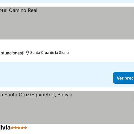
ntuaciones)
Santa Cruz de la Sierra
Ver prec
ivia
5 Estrellas
Ver precios