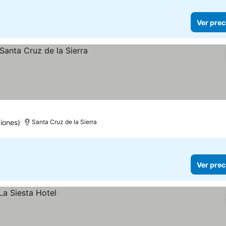
Ver prec
os
iones)
Santa Cruz de la Sierra
Ver prec