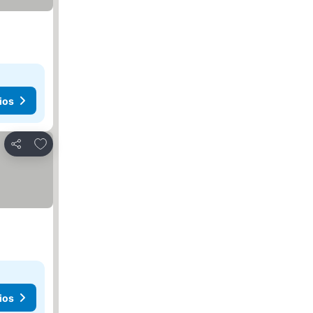
ios
Agregar a favoritos
Compartir
ios