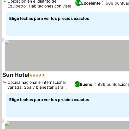
Ubicación en el distrito de
Excelente
(1.689 puntua
8,9
Equipetrol, Habitaciones con vistas
Ver precios
panorámicas
Elige fechas para ver los precios exactos
Sun Hotel
5 Estrellas
Ver precios
Cocina nacional e internacional
Bueno
(1.936 puntuacion
7,9
variada, Spa y bienestar para
Ver precios
relajarte
Elige fechas para ver los precios exactos