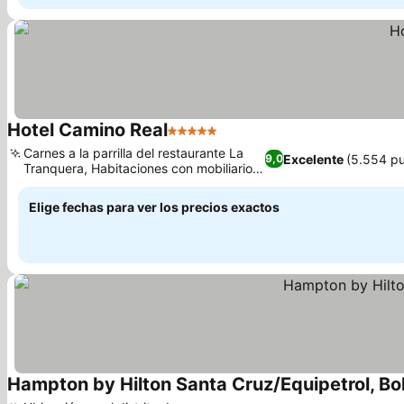
Hotel Camino Real
5 Estrellas
Ver precios
Carnes a la parrilla del restaurante La
Excelente
(5.554 pu
9,0
Tranquera, Habitaciones con mobiliario
Ver precios
exótico filipino
Elige fechas para ver los precios exactos
Hampton by Hilton Santa Cruz/Equipetrol, Bol