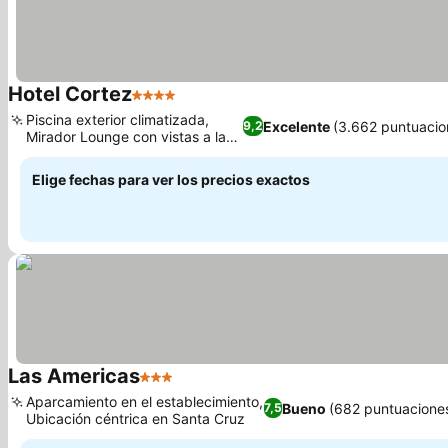
Hotel Cortez
4 Estrellas
Ver precios
Piscina exterior climatizada,
Excelente
(3.662 puntuacio
9,2
Mirador Lounge con vistas a la
Ver precios
ciudad
Elige fechas para ver los precios exactos
Las Americas
3 Estrellas
Ver precios
Aparcamiento en el establecimiento,
Bueno
(682 puntuacione
7,5
Ubicación céntrica en Santa Cruz
Ver precios