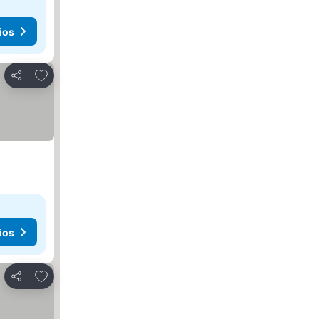
ios
Agregar a favoritos
Compartir
ios
Agregar a favoritos
Compartir