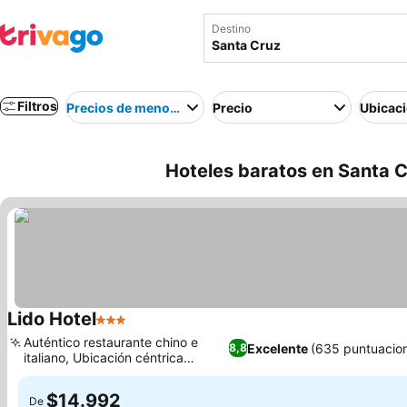
Destino
Filtros
Precios de menor a mayor
Precio
Ubicac
Hoteles baratos en Santa Cr
Lido Hotel
3 Estrellas
Ver precios
Auténtico restaurante chino e
Excelente
(635 puntuacio
8,8
italiano, Ubicación céntrica
Ver precios
privilegiada
$14.992
De