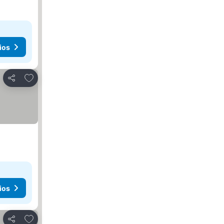
ios
Agregar a favoritos
Compartir
ios
Agregar a favoritos
Compartir