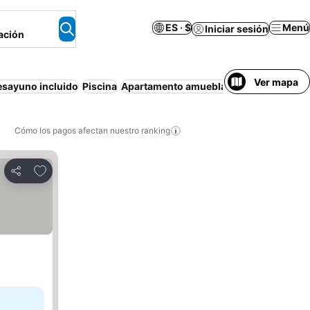
ES · $
Menú
Iniciar sesión
ación
Ver mapa
esayuno incluido
Piscina
Apartamento amueblado
Resort
Wifi
A
Cómo los pagos afectan nuestro ranking
Agregar a favoritos
Compartir