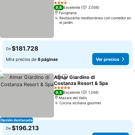
Compartir
Agregar a favoritos
Ver pr
4 Estrellas
8,8
Excelente
2.056
Favignana
Restaurante mediterráneo con comedor en
el jardín.
$181.728
De
Mira precios de
8 páginas
Ver precios
Almar Giardino di
Compartir
Agregar a favoritos
Costanza Resort & Spa
Ver precios
5 Estrellas
9,4
Excelente
1.246
Mazara del Vallo
Cocina siciliana gourmet
Ver precios
Opción destacada
$196.213
De