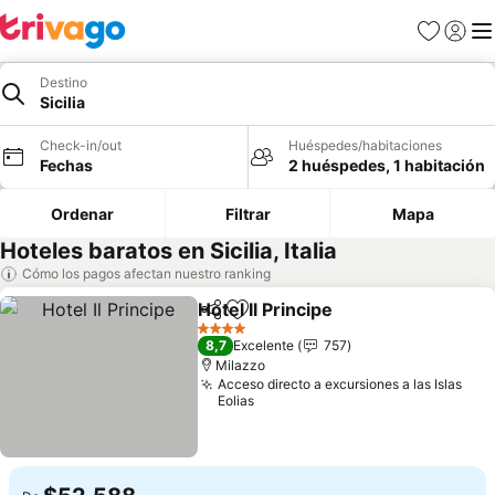
Favoritos
Iniciar 
Me
Destino
Sicilia
Check-in/out
Huéspedes/habitaciones
Fechas
2 huéspedes, 1 habitación
Ordenar
Filtrar
Mapa
Hoteles baratos en Sicilia, Italia
Cómo los pagos afectan nuestro ranking
Hotel Il Principe
Compartir
Agregar a favoritos
Ver precio
4 Estrellas
8,7
Excelente
757
Milazzo
Acceso directo a excursiones a las Islas
Eolias