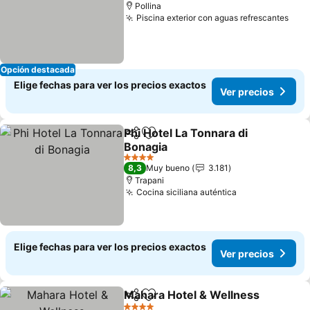
Pollina
Piscina exterior con aguas refrescantes
Ver 
Opción destacada
Elige fechas para ver los precios exactos
Ver precios
Phi Hotel La Tonnara di
Compartir
Agregar a favoritos
Bonagia
Ver precios
4 Estrellas
8,3
Muy bueno
3.181
Trapani
Cocina siciliana auténtica
Ver precios
Elige fechas para ver los precios exactos
Ver precios
Mahara Hotel & Wellness
Compartir
Agregar a favoritos
V