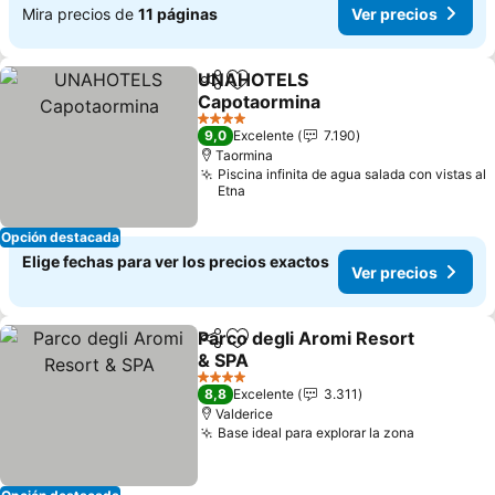
Mira precios de
11 páginas
Ver precios
UNAHOTELS
Compartir
Agregar a favoritos
Capotaormina
Ver precios
4 Estrellas
9,0
Excelente
7.190
Taormina
Piscina infinita de agua salada con vistas al
Etna
Opción destacada
Elige fechas para ver los precios exactos
Ver precios
Parco degli Aromi Resort
Compartir
Agregar a favoritos
& SPA
Ver precios
4 Estrellas
8,8
Excelente
3.311
Valderice
Base ideal para explorar la zona
Ver preci