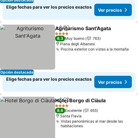
Opción destacada
Elige fechas para ver los precios exactos
Ver precios
Agriturismo Sant'Agata
Compartir
Agregar a favoritos
Ver
4 Estrellas
8,3
Muy bueno
763
Piana degli Albanesi
Piscina exterior con vistas a la montaña
Ver
Opción destacada
Elige fechas para ver los precios exactos
Ver precios
Hotel Borgo di Ciàula
Compartir
Agregar a favoritos
Ver p
4 Estrellas
8,6
Excelente
655
Santa Flavia
Vistas panorámicas al mar desde las
habitaciones