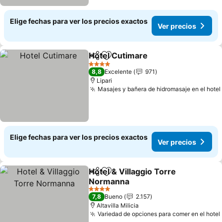
Elige fechas para ver los precios exactos
Ver precios
Hotel Cutimare
Compartir
Agregar a favoritos
Ver precios
4 Estrellas
8,8
Excelente
971
Lipari
Masajes y bañera de hidromasaje en el hotel
Elige fechas para ver los precios exactos
Ver precios
Hotel & Villaggio Torre
Compartir
Agregar a favoritos
Normanna
Ver precios
4 Estrellas
7,8
Bueno
2.157
Altavilla Milicia
Variedad de opciones para comer en el hotel