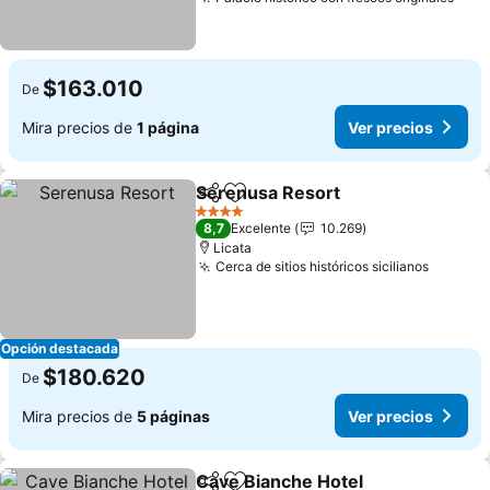
Ver 
$163.010
De
Mira precios de
1 página
Ver precios
Serenusa Resort
Compartir
Agregar a favoritos
Ver preci
4 Estrellas
8,7
Excelente
10.269
Licata
Cerca de sitios históricos sicilianos
Ver pre
Opción destacada
$180.620
De
Mira precios de
5 páginas
Ver precios
Cave Bianche Hotel