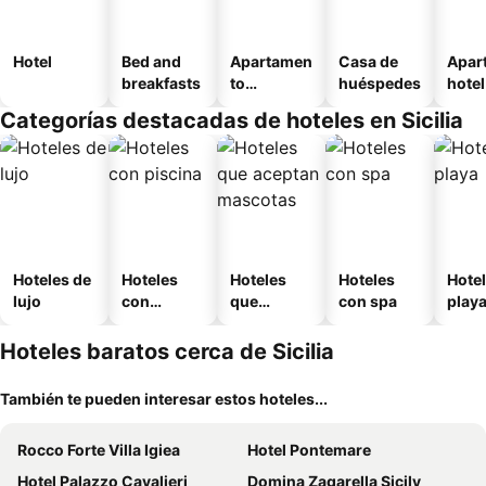
Hotel
Bed and
Apartamen
Casa de
Apar
breakfasts
to
huéspedes
hotel
amueblad
Categorías destacadas de hoteles en Sicilia
o
Hoteles de
Hoteles
Hoteles
Hoteles
Hotel
lujo
con
que
con spa
play
piscina
aceptan
mascotas
Hoteles baratos cerca de Sicilia
También te pueden interesar estos hoteles...
Rocco Forte Villa Igiea
Hotel Pontemare
Hotel Palazzo Cavalieri
Domina Zagarella Sicily