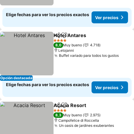
Elige fechas para ver los precios exactos
Ver precios
Hotel Antares
Compartir
Agregar a favoritos
Ver precios
4 Estrellas
8,0
Muy bueno
4.718
Letojanni
Buffet variado para todos los gustos
Ver pr
Opción destacada
Elige fechas para ver los precios exactos
Ver precios
Acacia Resort
Compartir
Agregar a favoritos
Ver precios
4 Estrellas
8,3
Muy bueno
2.975
Campofelice di Roccella
Un oasis de jardines exuberantes
Ver prec