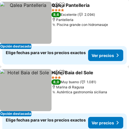
Qalea Pantelleria
Compartir
Agregar a favoritos
Ver preci
4 Estrellas
8,6
Excelente
2.094
Pantelleria
Piscina grande con hidromasaje
Ver preci
Opción destacada
Elige fechas para ver los precios exactos
Ver precios
Hotel Baia del Sole
Compartir
Agregar a favoritos
Ver pre
3 Estrellas
8,0
Muy bueno
1.081
Marina di Ragusa
Auténtica gastronomía siciliana
Ver preci
Opción destacada
Elige fechas para ver los precios exactos
Ver precios