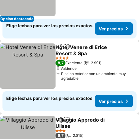
Opción destacada
Elige fechas para ver los precios exactos
Ver precios
Hotel Venere di Erice
Compartir
Agregar a favoritos
Resort & Spa
Ver precios
4 Estrellas
8,7
Excelente
2.991
Valderice
Piscina exterior con un ambiente muy
agradable
Elige fechas para ver los precios exactos
Ver precios
Villaggio Approdo di
Compartir
Agregar a favoritos
Ulisse
Ver precios
3 Estrellas
6,7
2.815