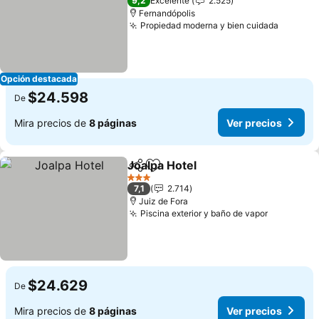
9,2
Excelente
2.525
Fernandópolis
Propiedad moderna y bien cuidada
Ver pre
Opción destacada
$24.598
De
Mira precios de
8 páginas
Ver precios
Joalpa Hotel
Compartir
Agregar a favoritos
Ver precios
3 Estrellas
7,1
2.714
Juiz de Fora
Piscina exterior y baño de vapor
Ver preci
$24.629
De
Mira precios de
8 páginas
Ver precios