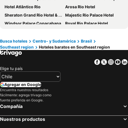
Hotel Atlântico Rio
Arosa Rio Hotel
Sheraton Grand Rio Hotel & Resort
Majestic Rio Palace Hotel
Windsor Palace Copacabana
Royal Rio Palace Hotel
ibis budget RJ Copacabana
Hilton Rio de Janeiro Copacabana
Pompeu Rio Hotel
Windsor Plaza Copacabana
Busca hoteles
Centro- y Sudamérica
Brasil
Southeast region
Hoteles baratos en Southeast region
Gamboa Rio Hotel
Hotel Atlântico Business Centro
Barlavento Suites
Hotel Atlantico Star
Facebook
Twitter
Insta
Yo
Hotel Barra da Lagoa by Latitud Hoteles
Hotel Atlântico Búzios Convention
Elige tu país
Windsor Florida Hotel
Pousada Aroma do Mar by Latitud Hoteles
Rede Andrade Canada
Hotel Atlantico Praia
Agregar en Google
ibis budget RJ Praia de Botafogo
Windsor Oceanico
Encuentra nuestros resultados
fácilmente: agrega trivago como
Hotel Nacional
Pousada Lestada by Latitud Hoteles
fuente preferida en Google.
Compañía
Windsor Barra Hotel
Hotel Astoria Copacabana
Hotel Galicia
Windsor Copa Hotel
Nuestros productos
Américas Granada Hotel
Windsor Excelsior Copacabana