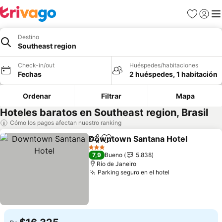
Favoritos
Iniciar 
Me
Destino
Southeast region
Check-in/out
Huéspedes/habitaciones
Fechas
2 huéspedes, 1 habitación
Ordenar
Filtrar
Mapa
Hoteles baratos en Southeast region, Brasil
Cómo los pagos afectan nuestro ranking
Downtown Santana Hotel
Compartir
Agregar a favoritos
3 Estrellas
7,9
Bueno
5.838
Río de Janeiro
Parking seguro en el hotel
Ver precios