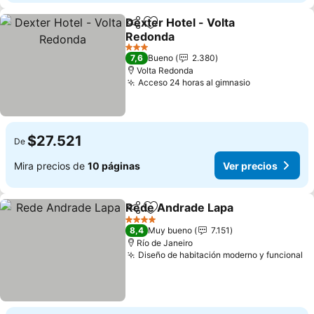
Dexter Hotel - Volta
Compartir
Agregar a favoritos
Redonda
Ver precios
3 Estrellas
7,6
Bueno
2.380
Volta Redonda
Acceso 24 horas al gimnasio
Ver precios
$27.521
De
Mira precios de
10 páginas
Ver precios
Rede Andrade Lapa
Compartir
Agregar a favoritos
Ver pr
4 Estrellas
8,4
Muy bueno
7.151
Río de Janeiro
Diseño de habitación moderno y funcional
Ve