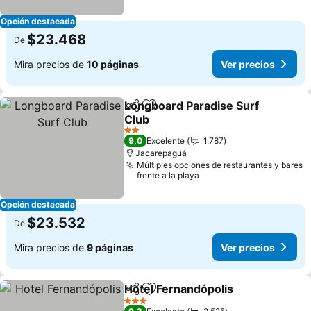
Opción destacada
$23.468
De
Mira precios de
10 páginas
Ver precios
Longboard Paradise Surf
Compartir
Agregar a favoritos
Club
Ver precios
2 Estrellas
9,0
Excelente
1.787
Jacarepaguá
Múltiples opciones de restaurantes y bares
frente a la playa
Opción destacada
$23.532
De
Mira precios de
9 páginas
Ver precios
Hotel Fernandópolis
Compartir
Agregar a favoritos
Ver pr
3 Estrellas