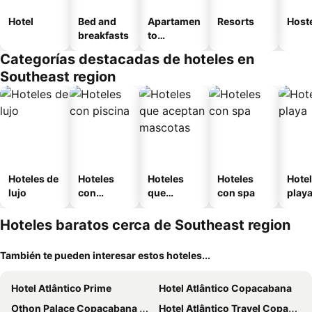
Hotel
Bed and
Apartamen
Resorts
Host
breakfasts
to
amueblad
Categorías destacadas de hoteles en
o
Southeast region
Hoteles de
Hoteles
Hoteles
Hoteles
Hotel
lujo
con
que
con spa
play
piscina
aceptan
mascotas
Hoteles baratos cerca de Southeast region
También te pueden interesar estos hoteles...
Hotel Atlântico Prime
Hotel Atlântico Copacabana
Othon Palace Copacabana Rio
Hotel Atlântico Travel Copacabana