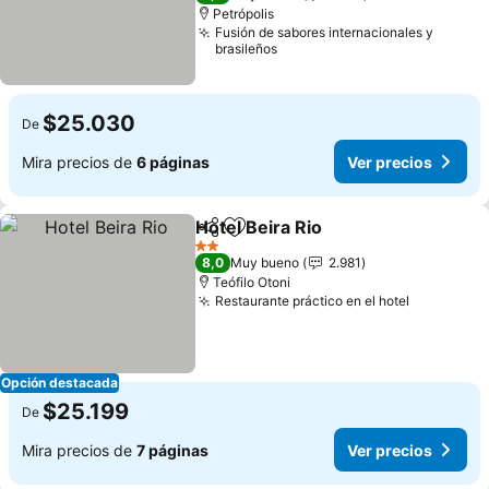
Petrópolis
Fusión de sabores internacionales y
brasileños
$25.030
De
Mira precios de
6 páginas
Ver precios
Hotel Beira Rio
Compartir
Agregar a favoritos
Ver precios
2 Estrellas
8,0
Muy bueno
2.981
Teófilo Otoni
Restaurante práctico en el hotel
Ver preci
Opción destacada
$25.199
De
Mira precios de
7 páginas
Ver precios