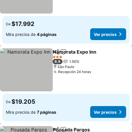
$17.992
De
Mira precios de
4 páginas
Ver precios
Namorata Expo Inn
Compartir
Agregar a favoritos
Ver pre
3 Estrellas
6,9
1.563
São Paulo
Recepción 24 horas
Ver precios
$19.205
De
Mira precios de
7 páginas
Ver precios
Pousada Pargos