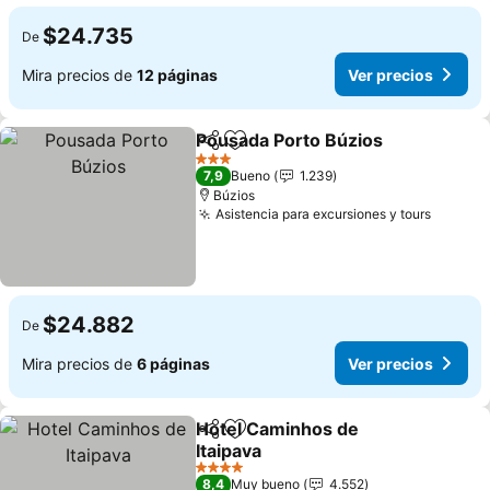
$24.735
De
Mira precios de
12 páginas
Ver precios
Pousada Porto Búzios
Compartir
Agregar a favoritos
Ver 
3 Estrellas
7,9
Bueno
1.239
Búzios
Asistencia para excursiones y tours
Ver pre
$24.882
De
Mira precios de
6 páginas
Ver precios
Hotel Caminhos de
Compartir
Agregar a favoritos
Itaipava
Ver precios
4 Estrellas
8,4
Muy bueno
4.552