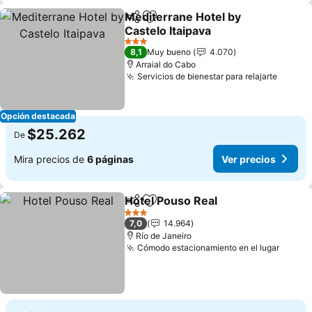
Mediterrane Hotel by
Compartir
Agregar a favoritos
Castelo Itaipava
Ver precios
3 Estrellas
8,1
Muy bueno
4.070
Arraial do Cabo
Servicios de bienestar para relajarte
Ver pr
Opción destacada
$25.262
De
Mira precios de
6 páginas
Ver precios
Hotel Pouso Real
Compartir
Agregar a favoritos
Ver preci
3 Estrellas
7,0
14.964
Río de Janeiro
Cómodo estacionamiento en el lugar
Ver pr