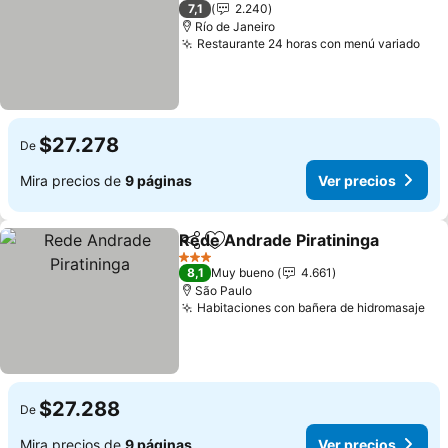
3 Estrellas
7,1
2.240
Río de Janeiro
Restaurante 24 horas con menú variado
Ver
$27.278
De
Mira precios de
9 páginas
Ver precios
Rede Andrade Piratininga
Compartir
Agregar a favoritos
3 Estrellas
8,1
Muy bueno
4.661
São Paulo
Habitaciones con bañera de hidromasaje
Ver
$27.288
De
Mira precios de
9 páginas
Ver precios