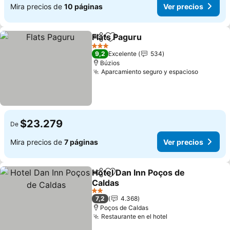
Mira precios de
10 páginas
Ver precios
Flats Paguru
Compartir
Agregar a favoritos
Ver precios
3 Estrellas
9,2
Excelente
534
Búzios
Aparcamiento seguro y espacioso
Ver prec
$23.279
De
Mira precios de
7 páginas
Ver precios
Hotel Dan Inn Poços de
Compartir
Agregar a favoritos
Caldas
Ver precios
2 Estrellas
7,2
4.368
Poços de Caldas
Restaurante en el hotel
Ver precios