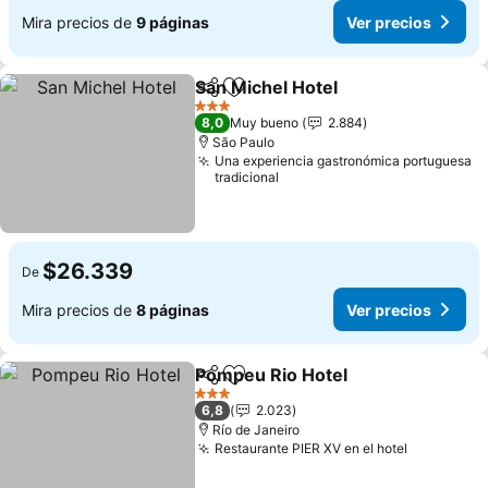
Mira precios de
9 páginas
Ver precios
San Michel Hotel
Compartir
Agregar a favoritos
Ver preci
3 Estrellas
8,0
Muy bueno
2.884
São Paulo
Una experiencia gastronómica portuguesa
tradicional
$26.339
De
Mira precios de
8 páginas
Ver precios
Pompeu Rio Hotel
Compartir
Agregar a favoritos
Ver prec
3 Estrellas
6,8
2.023
Río de Janeiro
Restaurante PIER XV en el hotel
Ver preci