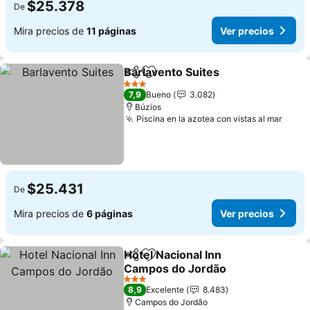
$25.378
De
Mira precios de
11 páginas
Ver precios
Barlavento Suites
Compartir
Agregar a favoritos
Ver prec
3 Estrellas
7,9
Bueno
3.082
Búzios
Piscina en la azotea con vistas al mar
Ver p
$25.431
De
Mira precios de
6 páginas
Ver precios
Hotel Nacional Inn
Compartir
Agregar a favoritos
Campos do Jordão
Ver precios
3 Estrellas
8,9
Excelente
8.483
Campos do Jordão