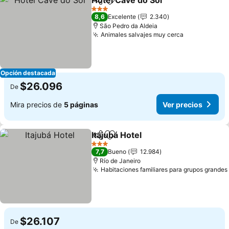
Hotel Cave do Sol
Compartir
Agregar a favoritos
Ver prec
3 Estrellas
8,6
Excelente
2.340
São Pedro da Aldeia
Animales salvajes muy cerca
Ver precios
Opción destacada
$26.096
De
Mira precios de
5 páginas
Ver precios
Itajubá Hotel
Compartir
Agregar a favoritos
Ver precios
3 Estrellas
7,7
Bueno
12.984
Río de Janeiro
Habitaciones familiares para grupos grandes
$26.107
De