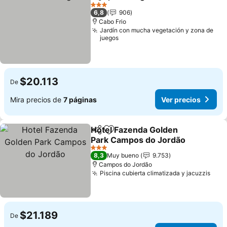
Compartir
Agregar a favoritos
Ver precio
3 Estrellas
6,8
906
Cabo Frio
Jardín con mucha vegetación y zona de
juegos
$20.113
De
Mira precios de
7 páginas
Ver precios
Hotel Fazenda Golden
Compartir
Agregar a favoritos
Park Campos do Jordão
Ver precios
3 Estrellas
8,3
Muy bueno
9.753
Campos do Jordão
Piscina cubierta climatizada y jacuzzis
Ver 
$21.189
De