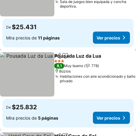
Sala de juegos bien equipada y cancha
deportiva.
$25.431
De
Mira precios de
11 páginas
Ver precios
Pousada Luz da Lua
Compartir
Agregar a favoritos
Ver pr
3 Estrellas
8,1
Muy bueno
778
Búzios
Habitaciones con aire acondicionado y baño
privado
$25.832
De
Mira precios de
5 páginas
Ver precios