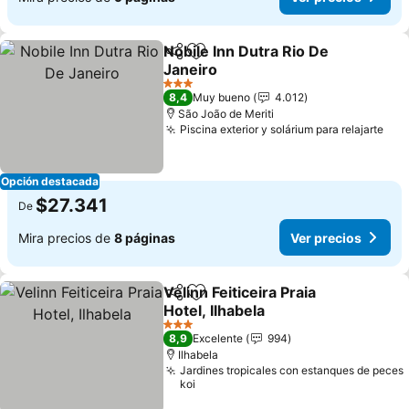
Nobile Inn Dutra Rio De
Compartir
Agregar a favoritos
Janeiro
Ver precios
3 Estrellas
8,4
Muy bueno
4.012
São João de Meriti
Piscina exterior y solárium para relajarte
Ver
Opción destacada
$27.341
De
Mira precios de
8 páginas
Ver precios
Velinn Feiticeira Praia
Compartir
Agregar a favoritos
Hotel, Ilhabela
Ver precios
3 Estrellas
8,9
Excelente
994
Ilhabela
Jardines tropicales con estanques de peces
koi