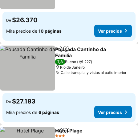
$26.370
De
Mira precios de
10 páginas
Ver precios
Pousada Cantinho da
Compartir
Agregar a favoritos
Familia
Ver precios
7,8
Bueno
227
Río de Janeiro
Calle tranquila y vistas al patio interior
Ver 
$27.183
De
Mira precios de
6 páginas
Ver precios
Hotel Plage
Compartir
Agregar a favoritos
Ver precios