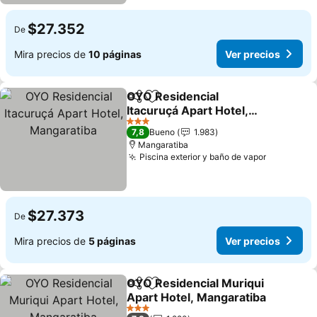
$27.352
De
Mira precios de
10 páginas
Ver precios
OYO Residencial
Compartir
Agregar a favoritos
Itacuruçá Apart Hotel,
Mangaratiba
Ver precios
3 Estrellas
7,8
Bueno
1.983
Mangaratiba
Piscina exterior y baño de vapor
Ver preci
$27.373
De
Mira precios de
5 páginas
Ver precios
OYO Residencial Muriqui
Compartir
Agregar a favoritos
Apart Hotel, Mangaratiba
Ver precios
3 Estrellas