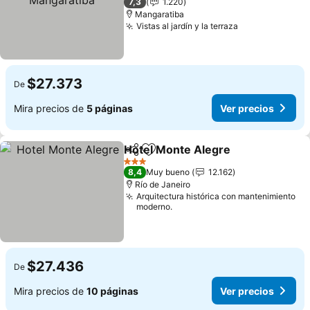
7,3
1.220
Mangaratiba
Vistas al jardín y la terraza
Ver precios
$27.373
De
Mira precios de
5 páginas
Ver precios
Hotel Monte Alegre
Compartir
Agregar a favoritos
Ver pr
3 Estrellas
8,4
Muy bueno
12.162
Río de Janeiro
Arquitectura histórica con mantenimiento
moderno.
$27.436
De
Mira precios de
10 páginas
Ver precios