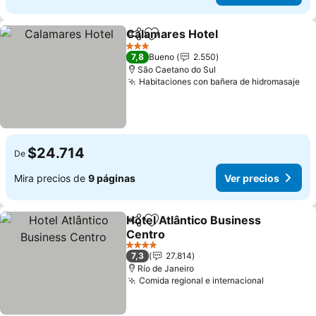
Calamares Hotel
Compartir
Agregar a favoritos
Ver preci
3 Estrellas
7,8
Bueno
2.550
São Caetano do Sul
Habitaciones con bañera de hidromasaje
Ver
$24.714
De
Mira precios de
9 páginas
Ver precios
Hotel Atlântico Business
Compartir
Agregar a favoritos
Centro
Ver precios
4 Estrellas
7,3
27.814
Río de Janeiro
Comida regional e internacional
Ver preci