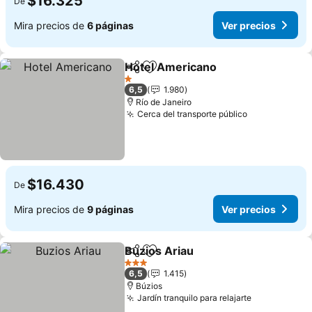
$16.325
De
Mira precios de
6 páginas
Ver precios
Hotel Americano
Compartir
Agregar a favoritos
Ver preci
1 Estrellas
6,5
1.980
Río de Janeiro
Cerca del transporte público
Ver precios
$16.430
De
Mira precios de
9 páginas
Ver precios
Buzios Ariau
Compartir
Agregar a favoritos
Ver precios
3 Estrellas
6,5
1.415
Búzios
Jardín tranquilo para relajarte
Ver precios