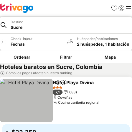
Favoritos
Iniciar 
Me
Destino
Sucre
Check-in/out
Huéspedes/habitaciones
Fechas
2 huéspedes, 1 habitación
Ordenar
Filtrar
Mapa
Hoteles baratos en Sucre, Colombia
Cómo los pagos afectan nuestro ranking
Hotel Playa Divina
Compartir
Agregar a favoritos
Ver prec
3 Estrellas
7,1
683
Coveñas
Cocina caribeña regional
Ver precios