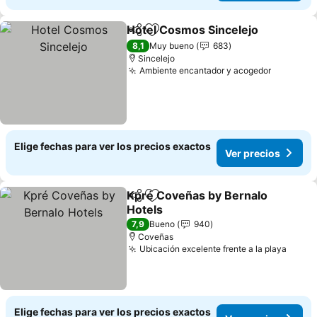
Hotel Cosmos Sincelejo
Compartir
Agregar a favoritos
Ve
8,1
Muy bueno
683
Sincelejo
Ambiente encantador y acogedor
Ver prec
Elige fechas para ver los precios exactos
Ver precios
Kpré Coveñas by Bernalo
Compartir
Agregar a favoritos
Hotels
Ver precios
7,9
Bueno
940
Coveñas
Ubicación excelente frente a la playa
Ver p
Elige fechas para ver los precios exactos