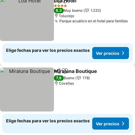
Loa Hotel
Compartir
Agregar a favoritos
Ver precios
4 Estrellas
8,3
Muy bueno
1.232
Toluviejo
Parque acuático en el hotel para familias
Ver
Elige fechas para ver los precios exactos
Ver precios
Miraluna Boutique
Compartir
Agregar a favoritos
Ver prec
7,8
Bueno
178
Coveñas
Elige fechas para ver los precios exactos
Ver precios