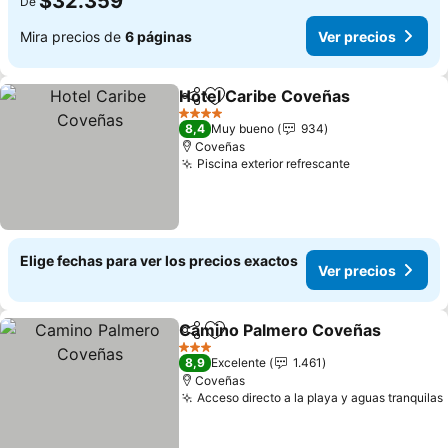
$32.359
De
Mira precios de
6 páginas
Ver precios
Hotel Caribe Coveñas
Compartir
Agregar a favoritos
Ver 
4 Estrellas
8,4
Muy bueno
934
Coveñas
Piscina exterior refrescante
Ver precios
Elige fechas para ver los precios exactos
Ver precios
Camino Palmero Coveñas
Compartir
Agregar a favoritos
3 Estrellas
8,9
Excelente
1.461
Coveñas
Acceso directo a la playa y aguas tranquilas