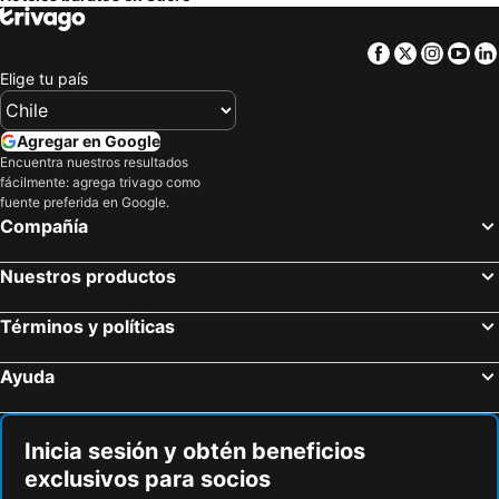
Marbelo Coveñas by Bernalo Hotels
Loa Hotel
Facebook
Twitter
Insta
Yo
Oasis Tolú Hotel Boutique
Kevin's Tolú by Bernalo Hotels
Elige tu país
ACASI Rustic Beach
Brisas del Mar Barú
Cabaña Sol y Mar 2
Nuestros Tres Tesoros
Agregar en Google
JERUSALEMA BEACH GLAMPING
Casa del Mar by Al Alma
Encuentra nuestros resultados
fácilmente: agrega trivago como
fuente preferida en Google.
Compañía
Nuestros productos
Términos y políticas
Ayuda
Inicia sesión y obtén beneficios
exclusivos para socios