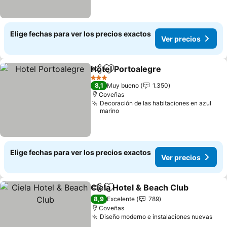
Elige fechas para ver los precios exactos
Ver precios
Hotel Portoalegre
Compartir
Agregar a favoritos
Ver prec
3 Estrellas
8,1
Muy bueno
1.350
Coveñas
Decoración de las habitaciones en azul
marino
Elige fechas para ver los precios exactos
Ver precios
Ciela Hotel & Beach Club
Compartir
Agregar a favoritos
V
8,9
Excelente
789
Coveñas
Diseño moderno e instalaciones nuevas
Ver