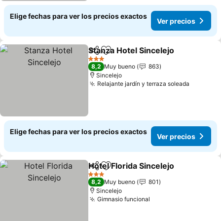
Elige fechas para ver los precios exactos
Ver precios
Stanza Hotel Sincelejo
Compartir
Agregar a favoritos
Ver 
3 Estrellas
8,2
Muy bueno
863
Sincelejo
Relajante jardín y terraza soleada
Ver prec
Elige fechas para ver los precios exactos
Ver precios
Hotel Florida Sincelejo
Compartir
Agregar a favoritos
Ver 
3 Estrellas
8,2
Muy bueno
801
Sincelejo
Gimnasio funcional
Ver precios