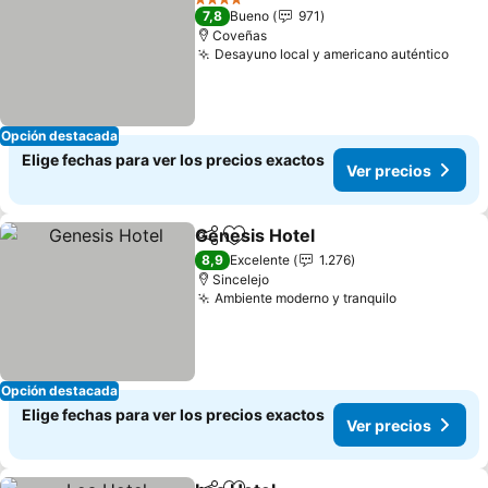
4 Estrellas
7,8
Bueno
971
Coveñas
Desayuno local y americano auténtico
Ver 
Opción destacada
Elige fechas para ver los precios exactos
Ver precios
Genesis Hotel
Compartir
Agregar a favoritos
Ver precios
8,9
Excelente
1.276
Sincelejo
Ambiente moderno y tranquilo
Ver precio
Opción destacada
Elige fechas para ver los precios exactos
Ver precios