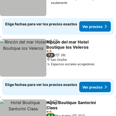
exuberante
Elige fechas para ver los precios exactos
Ver precios
Rincón del mar Hotel
Compartir
Agregar a favoritos
Boutique los Veleros
Ver precios
2 Estrellas
7,2
26
San Onofre
Espacios sociales acogedores
Ver precio
Elige fechas para ver los precios exactos
Ver precios
Hotel Boutique Santorini
Compartir
Agregar a favoritos
Class
Ver precios
2 Estrellas
8,2
Muy bueno
302