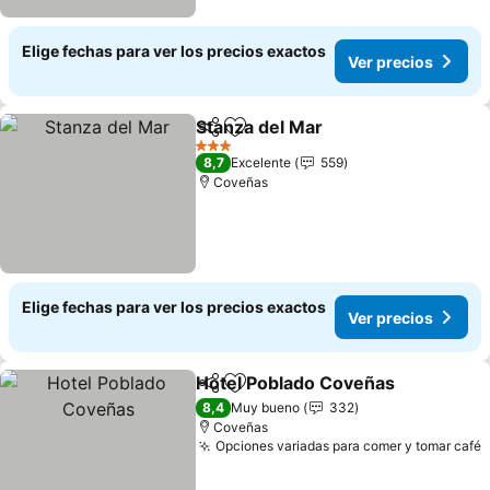
Elige fechas para ver los precios exactos
Ver precios
Stanza del Mar
Compartir
Agregar a favoritos
Ver precios
3 Estrellas
8,7
Excelente
559
Coveñas
Elige fechas para ver los precios exactos
Ver precios
Hotel Poblado Coveñas
Compartir
Agregar a favoritos
Ver
8,4
Muy bueno
332
Coveñas
Opciones variadas para comer y tomar café
V