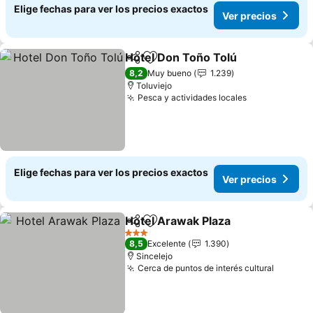
Elige fechas para ver los precios exactos
Ver precios
Hotel Don Toño Tolú
Compartir
Agregar a favoritos
Ver p
8,2
Muy bueno
1.239
Toluviejo
Pesca y actividades locales
Ver precios
Elige fechas para ver los precios exactos
Ver precios
Hotel Arawak Plaza
Compartir
Agregar a favoritos
Ver pre
3 Estrellas
8,5
Excelente
1.390
Sincelejo
Cerca de puntos de interés cultural
Ver pre