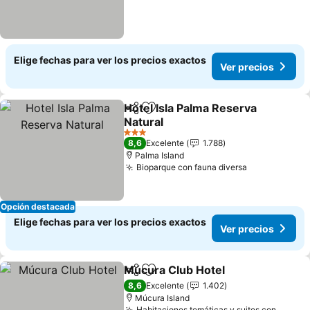
Elige fechas para ver los precios exactos
Ver precios
Hotel Isla Palma Reserva
Compartir
Agregar a favoritos
Natural
Ver precios
3 Estrellas
8,6
Excelente
1.788
Palma Island
Bioparque con fauna diversa
Ver precios
Opción destacada
Elige fechas para ver los precios exactos
Ver precios
Múcura Club Hotel
Compartir
Agregar a favoritos
Ver pre
8,6
Excelente
1.402
Múcura Island
Habitaciones temáticas y suites con