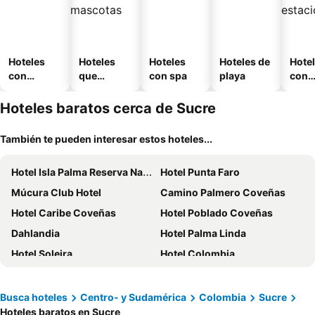
Hoteles
Hoteles
Hoteles
Hoteles de
Hote
con
que
con spa
playa
con
piscina
aceptan
esta
mascotas
mien
Hoteles baratos cerca de Sucre
También te pueden interesar estos hoteles...
Hotel Isla Palma Reserva Natural
Hotel Punta Faro
Múcura Club Hotel
Camino Palmero Coveñas
Hotel Caribe Coveñas
Hotel Poblado Coveñas
Dahlandia
Hotel Palma Linda
Hotel Soleira
Hotel Colombia
Hotel Isla Mulata
Isla Corona
Hotel isla bonita
Thani Ecobeach Barú
Busca hoteles
Centro- y Sudamérica
Colombia
Sucre
Hoteles baratos en Sucre
Hotel Playa Divina
Ciela Hotel & Beach Club