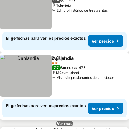
6,8
577
Toluviejo
Edificio histórico de tres plantas
Ver preci
Elige fechas para ver los precios exactos
Ver precios
Dahlandia
Compartir
Agregar a favoritos
Ver precios
2 Estrellas
7,7
Bueno
473
Múcura Island
Vistas impresionantes del atardecer
Ver pr
Elige fechas para ver los precios exactos
Ver precios
Ver más