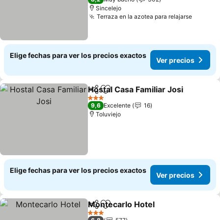
Sincelejo
Terraza en la azotea para relajarse
Ver pre
Elige fechas para ver los precios exactos
Ver precios
Hostal Casa Familiar Josi
Compartir
Agregar a favoritos
V
3 Estrellas
9,6
Excelente
16
Toluviejo
Elige fechas para ver los precios exactos
Ver precios
Montecarlo Hotel
Compartir
Agregar a favoritos
Ver prec
3 Estrellas