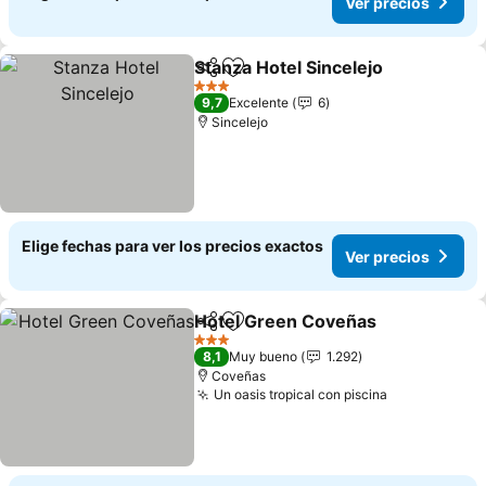
Ver precios
Stanza Hotel Sincelejo
Compartir
Agregar a favoritos
Ver 
3 Estrellas
9,7
Excelente
6
Sincelejo
Elige fechas para ver los precios exactos
Ver precios
Hotel Green Coveñas
Compartir
Agregar a favoritos
Ver 
3 Estrellas
8,1
Muy bueno
1.292
Coveñas
Un oasis tropical con piscina
Ver precios