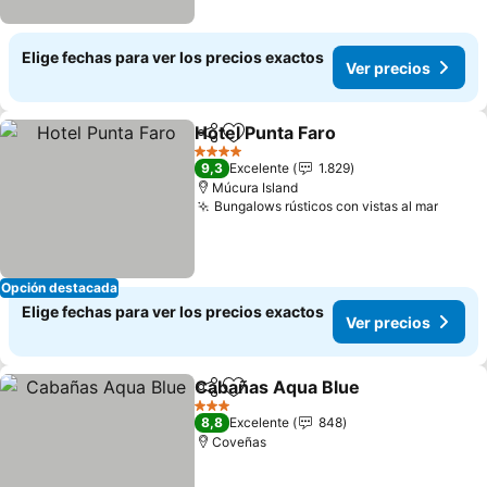
Elige fechas para ver los precios exactos
Ver precios
Hotel Punta Faro
Compartir
Agregar a favoritos
Ver preci
4 Estrellas
9,3
Excelente
1.829
Múcura Island
Bungalows rústicos con vistas al mar
Ver p
Opción destacada
Elige fechas para ver los precios exactos
Ver precios
Cabañas Aqua Blue
Compartir
Agregar a favoritos
Ver pr
3 Estrellas
8,8
Excelente
848
Coveñas