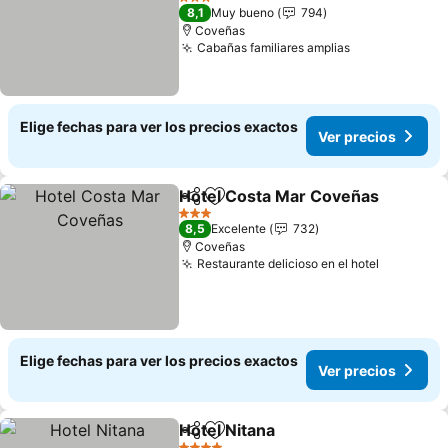
Ver precios
3 Estrellas
8,1
Muy bueno
794
Coveñas
Cabañas familiares amplias
Ver precios
Elige fechas para ver los precios exactos
Ver precios
Hotel Costa Mar Coveñas
Compartir
Agregar a favoritos
3 Estrellas
8,5
Excelente
732
Coveñas
Restaurante delicioso en el hotel
Ver prec
Elige fechas para ver los precios exactos
Ver precios
Hotel Nitana
Compartir
Agregar a favoritos
Ver precios