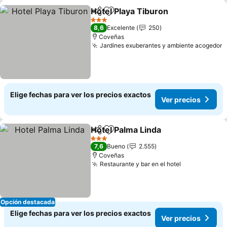
Hotel Playa Tiburon
Compartir
Agregar a favoritos
Ver pr
3 Estrellas
8,6
Excelente
250
Coveñas
Jardines exuberantes y ambiente acogedor
V
Elige fechas para ver los precios exactos
Ver precios
Hotel Palma Linda
Compartir
Agregar a favoritos
Ver prec
3 Estrellas
7,6
Bueno
2.555
Coveñas
Restaurante y bar en el hotel
Ver precios
Opción destacada
Elige fechas para ver los precios exactos
Ver precios