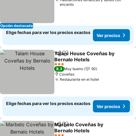
encanto
Opción destacada
Elige fechas para ver los precios exactos
Ver precios
Talam House Coveñas by
Compartir
Agregar a favoritos
Bernalo Hotels
Ver precios
3 Estrellas
8,3
Muy bueno
90
Coveñas
Restaurante en el hotel
Ver precios
Elige fechas para ver los precios exactos
Ver precios
Marbelo Coveñas by
Compartir
Agregar a favoritos
Bernalo Hotels