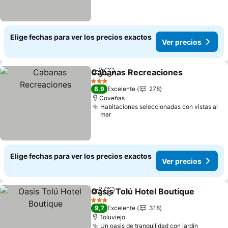
Elige fechas para ver los precios exactos
Ver precios
Cabanas Recreaciones
Compartir
Agregar a favoritos
Ver
3 Estrellas
8,9
Excelente
278
Coveñas
Habitaciones seleccionadas con vistas al
mar
Elige fechas para ver los precios exactos
Ver precios
Oasis Tolú Hotel Boutique
Compartir
Agregar a favoritos
3 Estrellas
9,7
Excelente
318
Toluviejo
Un oasis de tranquilidad con jardín