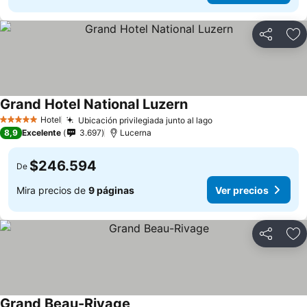
Compartir
Ag
Grand Hotel National Luzern
Ver precios
Hotel
Ubicación privilegiada junto al lago
Ver precios
5 Estrellas
8,9
Excelente
3.697
Lucerna
$246.594
De
Mira precios de
9 páginas
Ver precios
Compartir
Ag
Grand Beau-Rivage