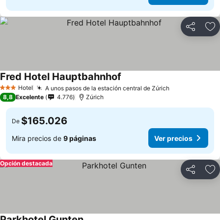
Compartir
Ag
Fred Hotel Hauptbahnhof
Ver precios
Hotel
A unos pasos de la estación central de Zúrich
Ver precios
3 Estrellas
8,8
Excelente
4.776
Zúrich
$165.026
De
Mira precios de
9 páginas
Ver precios
Opción destacada
Compartir
Ag
Parkhotel Gunten