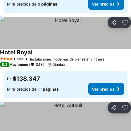
Mira precios de
9 páginas
Ver precios
Compartir
Ag
Hotel Royal
Ver precios
Hotel
Instalaciones modernas de bienestar y fitness
Ver precios
4 Estrellas
8,2
Muy bueno
8.186
Ginebra
$138.347
De
Mira precios de
11 páginas
Ver precios
Compartir
Ag