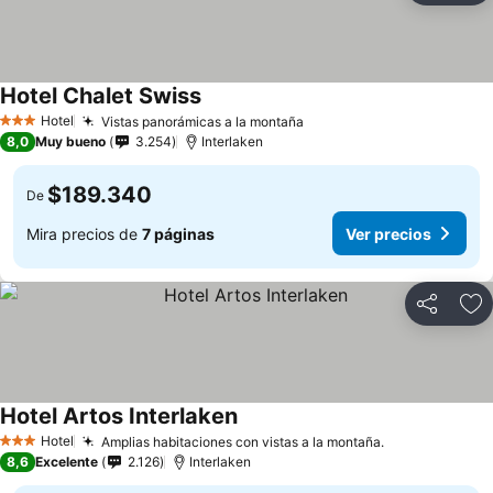
Hotel Chalet Swiss
Ver precios
Hotel
Vistas panorámicas a la montaña
Ver precios
3 Estrellas
8,0
Muy bueno
3.254
Interlaken
$189.340
De
Mira precios de
7 páginas
Ver precios
Compartir
Ag
Hotel Artos Interlaken
Ver precios
Hotel
Amplias habitaciones con vistas a la montaña.
Ver precios
3 Estrellas
8,6
Excelente
2.126
Interlaken