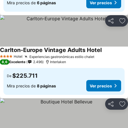
Mira precios de
6 páginas
Ver precios
Compartir
Ag
Carlton-Europe Vintage Adults Hotel
Ver precios
Hotel
Experiencias gastronómicas estilo chalet
Ver precios
4 Estrellas
8,6
Excelente
2.496
Interlaken
$225.711
De
Mira precios de
8 páginas
Ver precios
Compartir
Ag