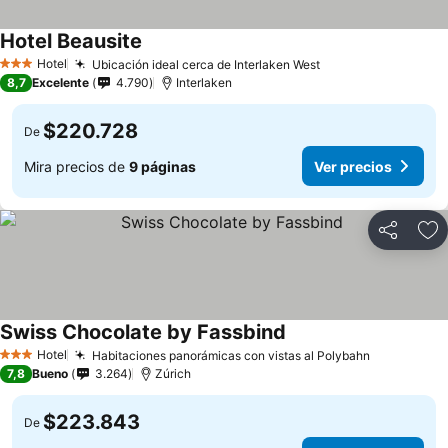
Hotel Beausite
Ver precios
Hotel
Ubicación ideal cerca de Interlaken West
Ver precios
3 Estrellas
8,7
Excelente
4.790
Interlaken
$220.728
De
Mira precios de
9 páginas
Ver precios
Compartir
Ag
Swiss Chocolate by Fassbind
Ver precios
Hotel
Habitaciones panorámicas con vistas al Polybahn
Ver precio
3 Estrellas
7,8
Bueno
3.264
Zúrich
$223.843
De