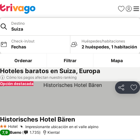
Favoritos
Iniciar 
Me
Destino
Suiza
Check-in/out
Huéspedes/habitaciones
Fechas
2 huéspedes, 1 habitación
Ordenar
Filtrar
Mapa
Hoteles baratos en Suiza, Europa
Cómo los pagos afectan nuestro ranking
Opción destacada
Compartir
Ag
Historisches Hotel Bären
Ver precios
Hotel
Impresionante ubicación en el valle alpino
Ver precios
2 Estrellas
7,9
Bueno
1.735
Kiental