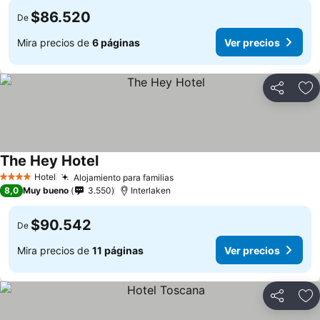
$86.520
De
Mira precios de
6 páginas
Ver precios
Compartir
Ag
The Hey Hotel
Ver precios
Hotel
Alojamiento para familias
Ver precios
4 Estrellas
8,0
Muy bueno
3.550
Interlaken
$90.542
De
Mira precios de
11 páginas
Ver precios
Compartir
Ag