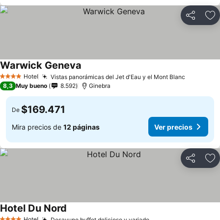
Compartir
Ag
Warwick Geneva
Ver precios
Hotel
Vistas panorámicas del Jet d'Eau y el Mont Blanc
Ver preci
4 Estrellas
8,3
Muy bueno
8.592
Ginebra
$169.471
De
Mira precios de
12 páginas
Ver precios
Compartir
Ag
Hotel Du Nord
Ver precios
Hotel
Desayuno buffet delicioso y variado