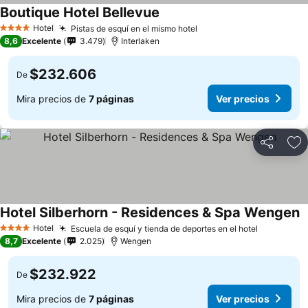
Boutique Hotel Bellevue
Ver precios
Hotel
Pistas de esquí en el mismo hotel
Ver precios
4 Estrellas
8,6
Excelente
3.479
Interlaken
$232.606
De
Mira precios de
7 páginas
Ver precios
Compartir
Ag
Hotel Silberhorn - Residences & Spa Wengen
V
Hotel
Escuela de esquí y tienda de deportes en el hotel
Ver preci
4 Estrellas
8,7
Excelente
2.025
Wengen
$232.922
De
Mira precios de
7 páginas
Ver precios