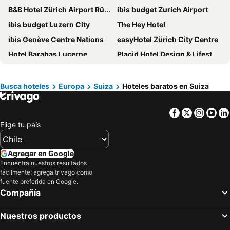
B&B Hotel Zürich Airport Rümlang
ibis budget Zurich Airport
ibis budget Luzern City
The Hey Hotel
ibis Genève Centre Nations
easyHotel Zürich City Centre
Hotel Barabas Lucerne
Placid Hotel Design & Lifestyle Zurich
Holiday Inn Bern - Westside By Ihg
Gasthaus zur Waldegg
Crowne Plaza Zurich By Ihg
Hotel Franziskaner
Busca hoteles
Europa
Suiza
Hoteles baratos en Suiza
Moxy Zurich
Hotel Montana Zürich
Facebook
Twitter
Insta
Yo
Radisson Blu Hotel, Basel
Nash Airport Hotel
Elige tu país
Ruby Mimi Hotel Zurich
Hotel Harder Minerva
Hotel Marta
Hotel Bristol
Agregar en Google
Hotel Chalet Swiss
Hotel Mirabeau
Encuentra nuestros resultados
fácilmente: agrega trivago como
Hotel Beausite
ibis budget Zurich City West
fuente preferida en Google.
Fred Hotel Hauptbahnhof
Walliserhof Grand-Hotel & Spa
Compañía
Lake Geneva Hotel
Hotel Allegra
Nuestros productos
Hotel Luzernerhof
Hotel Central