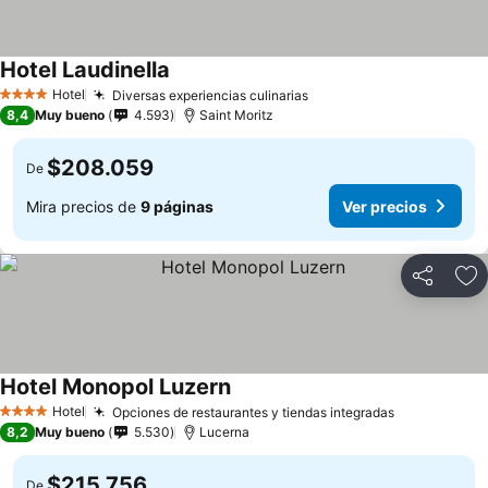
Hotel Laudinella
Ver precios
Hotel
Diversas experiencias culinarias
Ver precios
4 Estrellas
8,4
Muy bueno
4.593
Saint Moritz
$208.059
De
Mira precios de
9 páginas
Ver precios
Compartir
Ag
Hotel Monopol Luzern
Ver precios
Hotel
Opciones de restaurantes y tiendas integradas
Ver precios
4 Estrellas
8,2
Muy bueno
5.530
Lucerna
$215.756
De