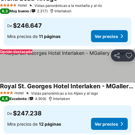
Ver precios
Hotel
Vistas panorámicas a la montaña y al río
Ver precios
5 Estrellas
8,3
Muy bueno
2.317
Interlaken
$246.647
De
Mira precios de
11 páginas
Ver precios
Opción destacada
Compartir
Ag
Royal St. Georges Hotel Interlaken - MGallery Collection
Ver precios
Hotel
Vistas panorámicas a los Alpes y al lago
Ver precios
4 Estrellas
8,6
Excelente
4.909
Interlaken
$247.238
De
Mira precios de
12 páginas
Ver precios