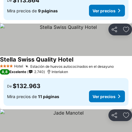
$113.864
De
Mira precios de
9 páginas
Ver precios
Compartir
Ag
Stella Swiss Quality Hotel
Ver precios
Hotel
Estación de huevos autococinados en el desayuno
Ver prec
4 Estrellas
8,8
Excelente
2.740
Interlaken
$132.963
De
Mira precios de
11 páginas
Ver precios
Compartir
Ag