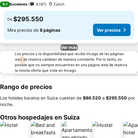
4 Estrellas
9,1
Excelente
4.187
Zúrich
$295.550
De
Mira precios de
8 páginas
Ver precios
Ver más
Los precios y la disponibilidad que recibe trivago de las páginas
web de reserva cambian de manera constante. Por lo tanto, es
posible que no siempre encuentres en una página web de reserva
la misma oferta que viste en trivago.
Rango de precios
Los hoteles baratos en Suiza cuestan de
‎$86.520
a
‎$295.550
por
noche.
Otros hospedajes en Suiza