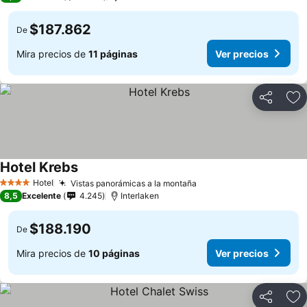
$187.862
De
Mira precios de
11 páginas
Ver precios
Compartir
Ag
Hotel Krebs
Ver precios
Hotel
Vistas panorámicas a la montaña
Ver precios
4 Estrellas
8,5
Excelente
4.245
Interlaken
$188.190
De
Mira precios de
10 páginas
Ver precios
Compartir
Ag