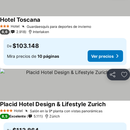
Hotel Toscana
Ver precios
Hotel
Guardaesquís para deportes de invierno
Ver precios
3 Estrellas
6,6
2.918
Interlaken
$103.148
De
Mira precios de
10 páginas
Ver precios
Compartir
Ag
Placid Hotel Design & Lifestyle Zurich
Ver precio
Hotel
Salón en la 9ª planta con vistas panorámicas
Ver precios
4 Estrellas
8,5
Excelente
5.111
Zúrich