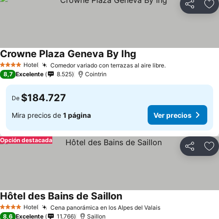
Compartir
Ag
Crowne Plaza Geneva By Ihg
Ver precios
Hotel
Comedor variado con terrazas al aire libre.
Ver precios
4 Estrellas
8,7
Excelente
8.525
Cointrin
$184.727
De
Mira precios de
1 página
Ver precios
Opción destacada
Compartir
Ag
Hôtel des Bains de Saillon
Ver precios
Hotel
Cena panorámica en los Alpes del Valais
Ver precios
4 Estrellas
8,6
Excelente
11.766
Saillon