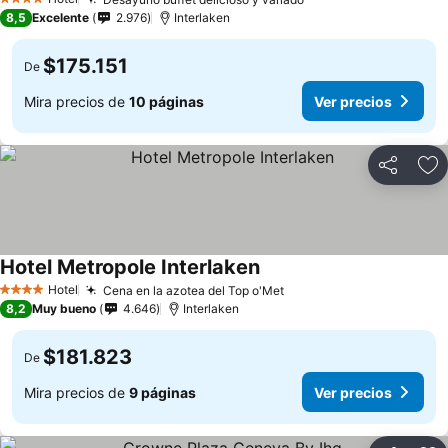
Ver precios
4 Estrellas
8,5
Excelente
2.976
Interlaken
$175.151
De
Mira precios de
10 páginas
Ver precios
Compartir
Ag
Hotel Metropole Interlaken
Ver precios
Hotel
Cena en la azotea del Top o'Met
Ver precios
4 Estrellas
8,2
Muy bueno
4.646
Interlaken
$181.823
De
Mira precios de
9 páginas
Ver precios