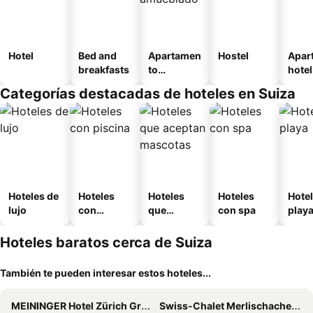
Hotel
Bed and
Apartamen
Hostel
Apar
breakfasts
to
hotel
amueblad
Categorías destacadas de hoteles en Suiza
o
Hoteles de
Hoteles
Hoteles
Hoteles
Hotel
lujo
con
que
con spa
play
piscina
aceptan
mascotas
Hoteles baratos cerca de Suiza
También te pueden interesar estos hoteles...
MEININGER Hotel Zürich Greencity
Swiss-Chalet Merlischachen - Historik Chalet-Hotel Lodge