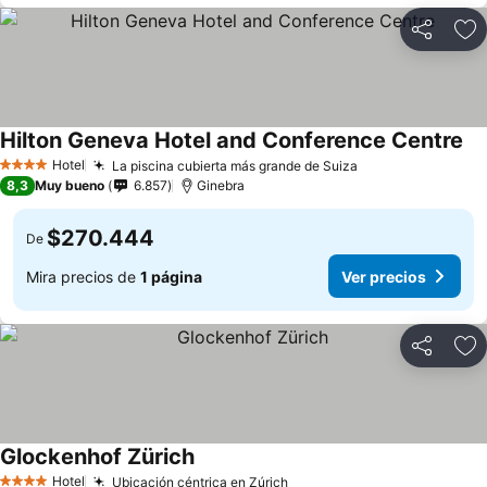
Compartir
Ag
Hilton Geneva Hotel and Conference Centre
Ve
Hotel
La piscina cubierta más grande de Suiza
Ver precios
4 Estrellas
8,3
Muy bueno
6.857
Ginebra
$270.444
De
Mira precios de
1 página
Ver precios
Compartir
Ag
Glockenhof Zürich
Ver precios
Hotel
Ubicación céntrica en Zúrich
Ver precios