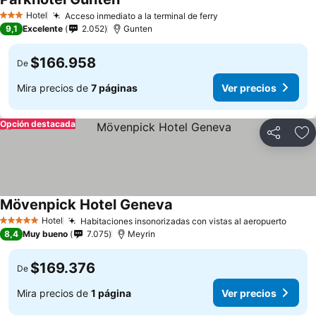
Ver precios
Hotel
Acceso inmediato a la terminal de ferry
Ver precios
3 Estrellas
9,1
Excelente
2.052
Gunten
$166.958
De
Mira precios de
7 páginas
Ver precios
Opción destacada
Compartir
Ag
Mövenpick Hotel Geneva
Ver precios
Hotel
Habitaciones insonorizadas con vistas al aeropuerto
Ver p
5 Estrellas
8,4
Muy bueno
7.075
Meyrin
$169.376
De
Mira precios de
1 página
Ver precios