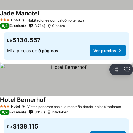
Jade Manotel
Ver precios
Hotel
Habitaciones con balcón o terraza
Ver precios
3 Estrellas
8,8
Excelente
3.714
Ginebra
$134.557
De
Mira precios de
9 páginas
Ver precios
Compartir
Ag
Hotel Bernerhof
Ver precios
Hotel
Vistas panorámicas a la montaña desde las habitaciones
Ver p
3 Estrellas
8,9
Excelente
3.150
Interlaken
$138.115
De