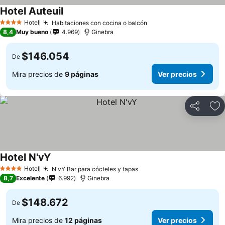
Hotel Auteuil
Ver precios
Hotel
Habitaciones con cocina o balcón
Ver precios
4 Estrellas
8,4
Muy bueno
4.969
Ginebra
$146.054
De
Mira precios de
9 páginas
Ver precios
Compartir
Ag
Hotel N'vY
Ver precios
Hotel
N'vY Bar para cócteles y tapas
Ver precios
4 Estrellas
8,7
Excelente
6.992
Ginebra
$148.672
De
Mira precios de
12 páginas
Ver precios