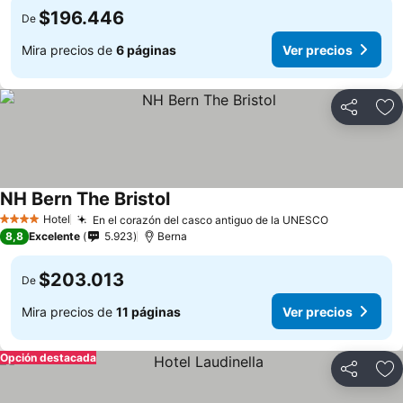
$196.446
De
Mira precios de
6 páginas
Ver precios
Compartir
Ag
NH Bern The Bristol
Ver precios
Hotel
En el corazón del casco antiguo de la UNESCO
Ver precio
4 Estrellas
8,8
Excelente
5.923
Berna
$203.013
De
Mira precios de
11 páginas
Ver precios
Opción destacada
Compartir
Ag