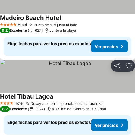
Madeiro Beach Hotel
Hotel
Punto de surf justo al lado
5 Estrellas
9,2
Excelente
627
Junto a la playa
Elige fechas para ver los precios exactos
Ver precios
Compartir
Ag
Hotel Tibau Lagoa
Hotel
Desayuno con la serenata de la naturaleza
4 Estrellas
8,7
Excelente
1.974
a 0.9 km de: Centro de la ciudad
Elige fechas para ver los precios exactos
Ver precios