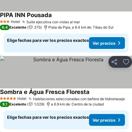
PIPA INN Pousada
Hotel
Suite ejecutiva con vistas al mar
3 Estrellas
9,4
Excelente
275
Praia da Pipa, a 6.4 km de: Tibau do Sul
Elige fechas para ver los precios exactos
Ver precios
Compartir
Ag
Sombra e Água Fresca Floresta
Hotel
Habitaciones seleccionadas con bañera de hidromasaje
5 Estrellas
9,1
Excelente
1.029
a 6.9 km de: Centro de la ciudad
Elige fechas para ver los precios exactos
Ver precios