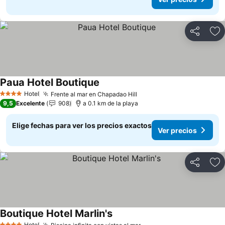
Compartir
Ag
Paua Hotel Boutique
Hotel
Frente al mar en Chapadao Hill
4 Estrellas
9,5
Excelente
908
a 0.1 km de la playa
Elige fechas para ver los precios exactos
Ver precios
Compartir
Ag
Boutique Hotel Marlin's
Hotel