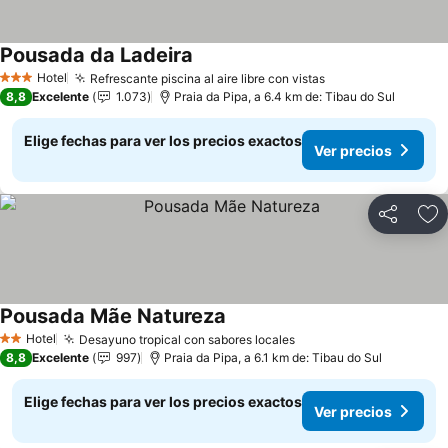
Pousada da Ladeira
Hotel
Refrescante piscina al aire libre con vistas
3 Estrellas
8,8
Excelente
1.073
Praia da Pipa, a 6.4 km de: Tibau do Sul
Elige fechas para ver los precios exactos
Ver precios
Compartir
Ag
Pousada Mãe Natureza
Hotel
Desayuno tropical con sabores locales
2 Estrellas
8,8
Excelente
997
Praia da Pipa, a 6.1 km de: Tibau do Sul
Elige fechas para ver los precios exactos
Ver precios