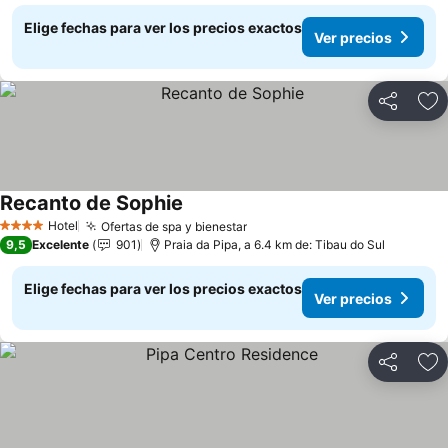
Elige fechas para ver los precios exactos
Ver precios
Compartir
Ag
Recanto de Sophie
Hotel
Ofertas de spa y bienestar
4 Estrellas
9,5
Excelente
901
Praia da Pipa, a 6.4 km de: Tibau do Sul
Elige fechas para ver los precios exactos
Ver precios
Compartir
Ag