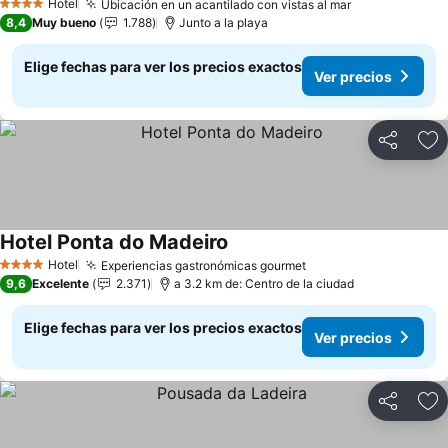
Hotel
Ubicación en un acantilado con vistas al mar
4 Estrellas
8,4
Muy bueno
1.788
Junto a la playa
Elige fechas para ver los precios exactos
Ver precios
Compartir
Ag
Hotel Ponta do Madeiro
Hotel
Experiencias gastronómicas gourmet
4 Estrellas
9,6
Excelente
2.371
a 3.2 km de: Centro de la ciudad
Elige fechas para ver los precios exactos
Ver precios
Compartir
Ag