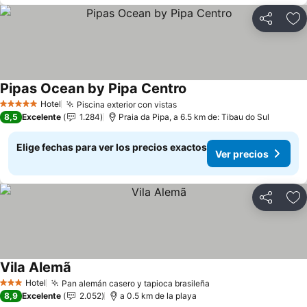
Compartir
Ag
Pipas Ocean by Pipa Centro
Hotel
Piscina exterior con vistas
5 Estrellas
8,5
Excelente
1.284
Praia da Pipa, a 6.5 km de: Tibau do Sul
Elige fechas para ver los precios exactos
Ver precios
Compartir
Ag
Vila Alemã
Hotel
Pan alemán casero y tapioca brasileña
3 Estrellas
8,9
Excelente
2.052
a 0.5 km de la playa