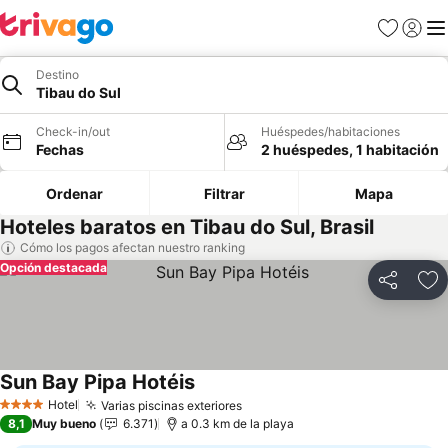
Favoritos
Iniciar 
Me
Destino
Tibau do Sul
Check-in/out
Huéspedes/habitaciones
Fechas
2 huéspedes, 1 habitación
Ordenar
Filtrar
Mapa
Hoteles baratos en Tibau do Sul, Brasil
Cómo los pagos afectan nuestro ranking
Opción destacada
Compartir
Ag
Sun Bay Pipa Hotéis
Hotel
Varias piscinas exteriores
4 Estrellas
8,1
Muy bueno
6.371
a 0.3 km de la playa