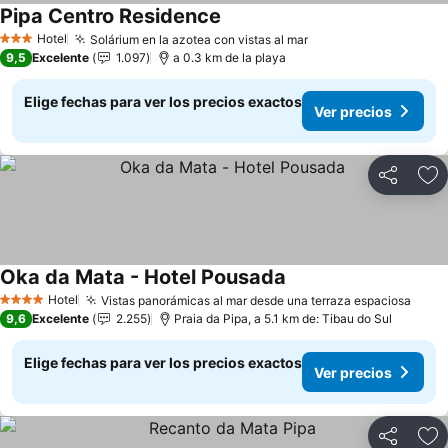
Pipa Centro Residence
Hotel
Solárium en la azotea con vistas al mar
3 Estrellas
9,5
Excelente
1.097
a 0.3 km de la playa
Elige fechas para ver los precios exactos
Ver precios
Compartir
Ag
Oka da Mata - Hotel Pousada
Hotel
Vistas panorámicas al mar desde una terraza espaciosa
4 Estrellas
9,6
Excelente
2.255
Praia da Pipa, a 5.1 km de: Tibau do Sul
Elige fechas para ver los precios exactos
Ver precios
Compartir
Ag