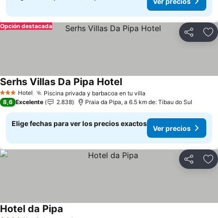
Ver precios
Opción destacada
Compartir
Ag
Serhs Villas Da Pipa Hotel
Hotel
Piscina privada y barbacoa en tu villa
3 Estrellas
8,6
Excelente
2.838
Praia da Pipa, a 6.5 km de: Tibau do Sul
Elige fechas para ver los precios exactos
Ver precios
Compartir
Ag
Hotel da Pipa