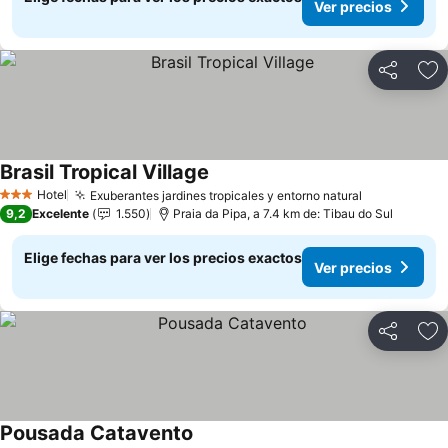
Ver precios
Compartir
Ag
Brasil Tropical Village
Hotel
Exuberantes jardines tropicales y entorno natural
3 Estrellas
9,2
Excelente
1.550
Praia da Pipa, a 7.4 km de: Tibau do Sul
Elige fechas para ver los precios exactos
Ver precios
Compartir
Ag
Pousada Catavento