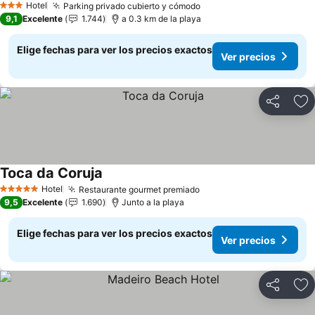
Hotel
Parking privado cubierto y cómodo
3 Estrellas
9,1
Excelente
1.744
a 0.3 km de la playa
Elige fechas para ver los precios exactos
Ver precios
Compartir
Ag
Toca da Coruja
Hotel
Restaurante gourmet premiado
5 Estrellas
9,5
Excelente
1.690
Junto a la playa
Elige fechas para ver los precios exactos
Ver precios
Compartir
Ag