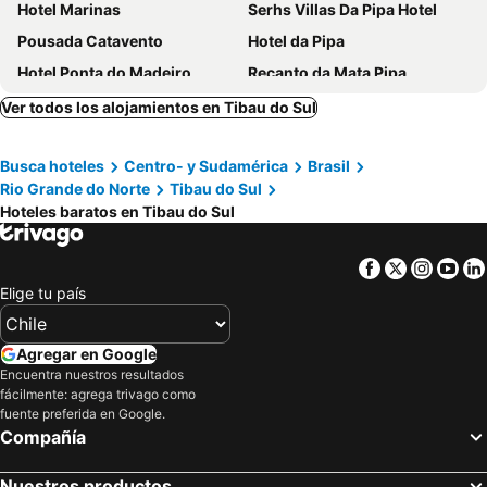
Hotel Marinas
Serhs Villas Da Pipa Hotel
Pousada Catavento
Hotel da Pipa
Hotel Ponta do Madeiro
Recanto da Mata Pipa
Brasil Tropical Village
Pipa Privilege Suites
Ver todos los alojamientos en Tibau do Sul
Domus Villas
Hotel Sombra e Água Fresca
Busca hoteles
Centro- y Sudamérica
Brasil
Sombra e Água Fresca Floresta
Recanto de Sophie
Rio Grande do Norte
Tibau do Sul
Pousada Pé na Areia
Pipa Park
Hoteles baratos en Tibau do Sul
Waikiki Boutique
Boutique Hotel Marlin's
Pousada da Ladeira
Pipas Ocean by Pipa Centro
Facebook
Twitter
Insta
Yo
Elige tu país
Morada dos Ventos
Pousada Praia do Amor
Madeiro Beach Hotel
Vila Alemã
Agregar en Google
Pipa Centro Residence
Paua Hotel Boutique
Encuentra nuestros resultados
Pipa's Bay
Toca da Coruja
fácilmente: agrega trivago como
fuente preferida en Google.
Hotel Tibau Lagoa
Hotel Casablanca
Compañía
Oka da Mata - Hotel Pousada
Pousada Mãe Natureza
CostaSol Pipa
Pipa Panorama
Nuestros productos