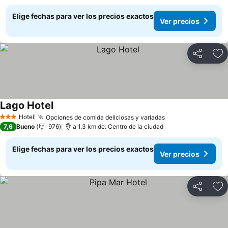
Elige fechas para ver los precios exactos
Ver precios
Compartir
Ag
Lago Hotel
Hotel
Opciones de comida deliciosas y variadas
3 Estrellas
7,6
Bueno
976
a 1.3 km de: Centro de la ciudad
Elige fechas para ver los precios exactos
Ver precios
Compartir
Ag