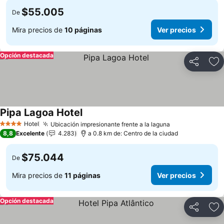
$55.005
De
Mira precios de
10 páginas
Ver precios
Opción destacada
Compartir
Ag
Pipa Lagoa Hotel
Hotel
Ubicación impresionante frente a la laguna
4 Estrellas
8,8
Excelente
4.283
a 0.8 km de: Centro de la ciudad
$75.044
De
Mira precios de
11 páginas
Ver precios
Opción destacada
Compartir
Ag