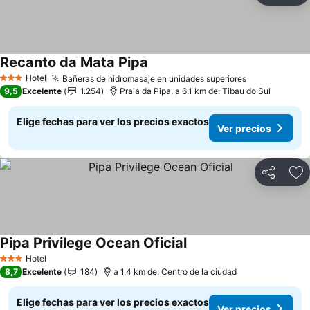
Recanto da Mata Pipa
Hotel
Bañeras de hidromasaje en unidades superiores
3 Estrellas
9,5
Excelente
1.254
Praia da Pipa, a 6.1 km de: Tibau do Sul
Elige fechas para ver los precios exactos
Ver precios
Compartir
Ag
Pipa Privilege Ocean Oficial
Hotel
3 Estrellas
8,7
Excelente
184
a 1.4 km de: Centro de la ciudad
Elige fechas para ver los precios exactos
Ver precios