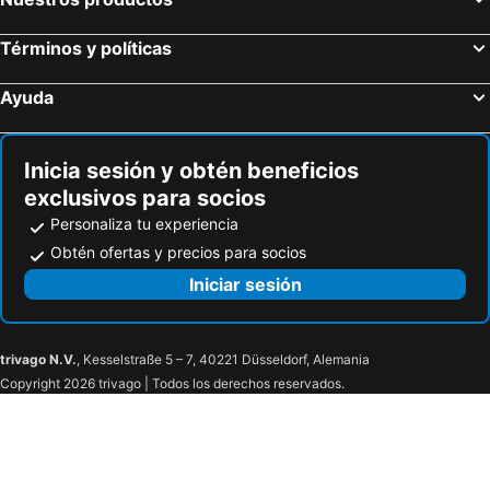
Pipa Beleza Spa Resort
Bupitanga Hotel
Términos y políticas
Lago Hotel
Pousada Sossego
Kûara Pipa Pousada
Qavi - Villa di Milos - Praia da Pipa
Ayuda
Flats Mundos Golfinhos
PIPA INN Pousada
Pipa Mar Hotel
Pousada Tango
Inicia sesión y obtén beneficios
exclusivos para socios
Personaliza tu experiencia
Obtén ofertas y precios para socios
Iniciar sesión
trivago N.V.
, Kesselstraße 5 – 7, 40221 Düsseldorf, Alemania
Copyright 2026 trivago | Todos los derechos reservados.