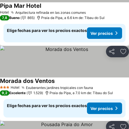
Pipa Mar Hotel
Hotel
Arquitectura refinada en las zonas comunes
7,8
Bueno
865
Praia da Pipa, a 6.6 km de: Tibau do Sul
Elige fechas para ver los precios exactos
Ver precios
Compartir
Ag
Morada dos Ventos
Hotel
Exuberantes jardines tropicales con fauna
3 Estrellas
9,2
Excelente
1.529
Praia da Pipa, a 7.0 km de: Tibau do Sul
Elige fechas para ver los precios exactos
Ver precios