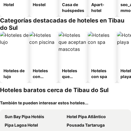
Hotel
Hostel
Casa de
Apart-
seo_
huéspedes
hotel
mmod
n_ty
Categorías destacadas de hoteles en Tibau
ouse
do Sul
sada
Hoteles de
Hoteles
Hoteles
Hoteles
Hotel
lujo
con
que
con spa
play
piscina
aceptan
mascotas
Hoteles baratos cerca de Tibau do Sul
También te pueden interesar estos hoteles...
Sun Bay Pipa Hotéis
Hotel Pipa Atlântico
Pipa Lagoa Hotel
Pousada Tartaruga