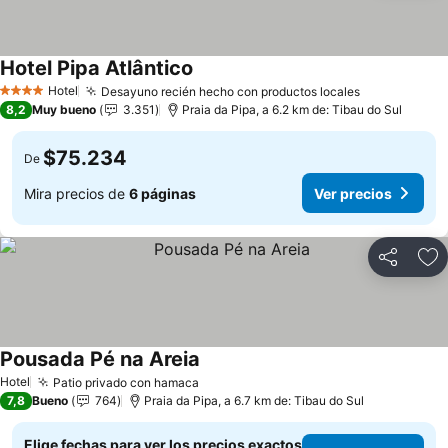
Hotel Pipa Atlântico
Hotel
Desayuno recién hecho con productos locales
4 Estrellas
8,2
Muy bueno
3.351
Praia da Pipa, a 6.2 km de: Tibau do Sul
$75.234
De
Mira precios de
6 páginas
Ver precios
Compartir
Ag
Pousada Pé na Areia
Hotel
Patio privado con hamaca
7,8
Bueno
764
Praia da Pipa, a 6.7 km de: Tibau do Sul
Elige fechas para ver los precios exactos