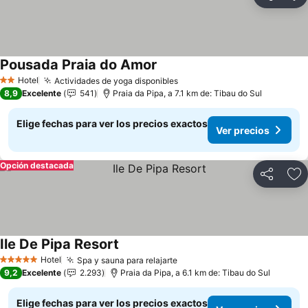
Compartir
Ag
Pousada Praia do Amor
Hotel
Actividades de yoga disponibles
2 Estrellas
8,9
Excelente
541
Praia da Pipa, a 7.1 km de: Tibau do Sul
Elige fechas para ver los precios exactos
Ver precios
Opción destacada
Compartir
Ag
Ile De Pipa Resort
Hotel
Spa y sauna para relajarte
5 Estrellas
9,2
Excelente
2.293
Praia da Pipa, a 6.1 km de: Tibau do Sul
Elige fechas para ver los precios exactos