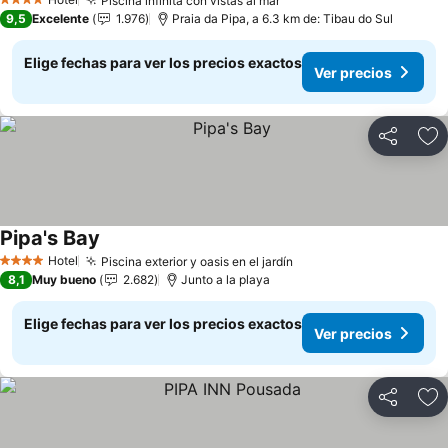
Piscina infinita con vistas al mar
4 Estrellas
9,5
Excelente
1.976
Praia da Pipa, a 6.3 km de: Tibau do Sul
Elige fechas para ver los precios exactos
Ver precios
Compartir
Ag
Pipa's Bay
Hotel
Piscina exterior y oasis en el jardín
4 Estrellas
8,1
Muy bueno
2.682
Junto a la playa
Elige fechas para ver los precios exactos
Ver precios
Compartir
Ag