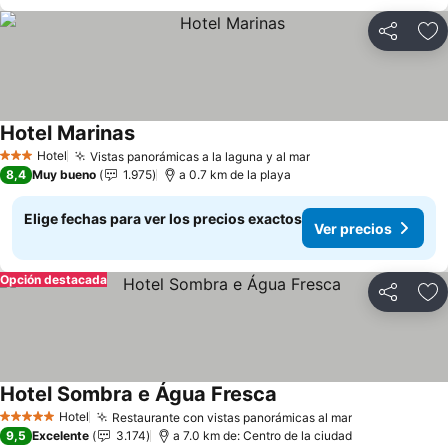
Compartir
Ag
Hotel Marinas
Hotel
Vistas panorámicas a la laguna y al mar
3 Estrellas
8,4
Muy bueno
1.975
a 0.7 km de la playa
Elige fechas para ver los precios exactos
Ver precios
Opción destacada
Compartir
Ag
Hotel Sombra e Água Fresca
Hotel
Restaurante con vistas panorámicas al mar
5 Estrellas
9,5
Excelente
3.174
a 7.0 km de: Centro de la ciudad