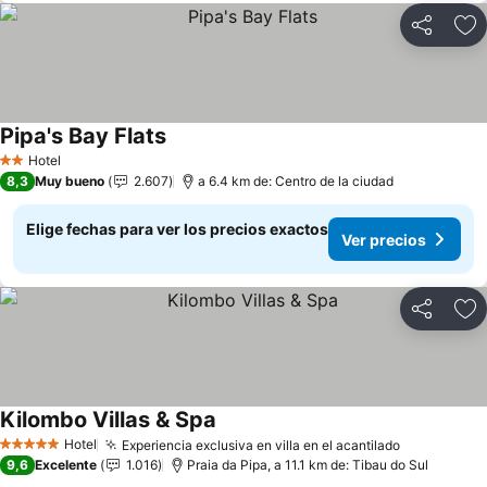
Compartir
Ag
Pipa's Bay Flats
Hotel
2 Estrellas
8,3
Muy bueno
2.607
a 6.4 km de: Centro de la ciudad
Elige fechas para ver los precios exactos
Ver precios
Compartir
Ag
Kilombo Villas & Spa
Hotel
Experiencia exclusiva en villa en el acantilado
5 Estrellas
9,6
Excelente
1.016
Praia da Pipa, a 11.1 km de: Tibau do Sul