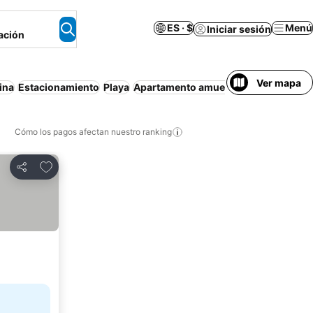
ES · $
Menú
Iniciar sesión
ación
Ver mapa
ina
Estacionamiento
Playa
Apartamento amueblado
Cancelación
Cómo los pagos afectan nuestro ranking
Agregar a favoritos
Compartir