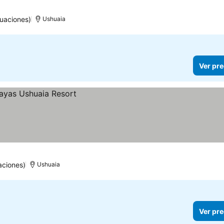
uaciones)
Ushuaia
Ver pre
aciones)
Ushuaia
Ver pre