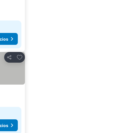
cios
Agregar a favoritos
Compartir
cios