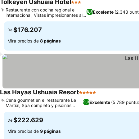
Tolkeyén Ushuaia Hotel
3 Estrellas
Restaurante con cocina regional e
Excelente
(2.343 punt
8,8
internacional, Vistas impresionantes al
Canal Beagle
$176.207
De
Mira precios de
8 páginas
Las Hayas Ushuaia Resort
5 Estrellas
Cena gourmet en el restaurante Le
Excelente
(5.789 puntu
9,3
Martial, Spa completo y piscinas
climatizadas
$222.629
De
Mira precios de
9 páginas