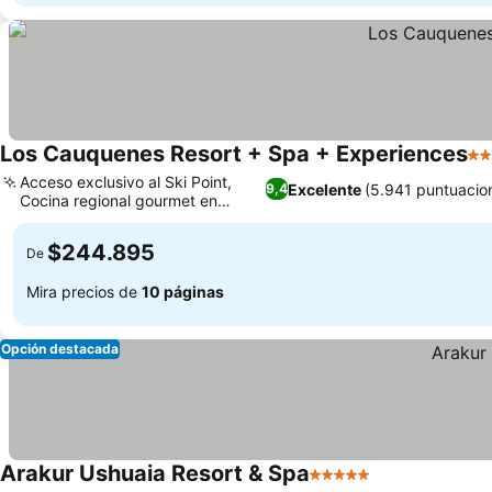
Los Cauquenes Resort + Spa + Experiences
5 E
Acceso exclusivo al Ski Point,
Excelente
(5.941 puntuacio
9,4
Cocina regional gourmet en
Reinamora
$244.895
De
Mira precios de
10 páginas
Opción destacada
Arakur Ushuaia Resort & Spa
5 Estrellas