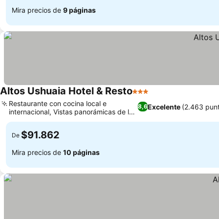
Mira precios de
9 páginas
Altos Ushuaia Hotel & Resto
3 Estrellas
Restaurante con cocina local e
Excelente
(2.463 pun
8,6
internacional, Vistas panorámicas de la
bahía y la ciudad
$91.862
De
Mira precios de
10 páginas