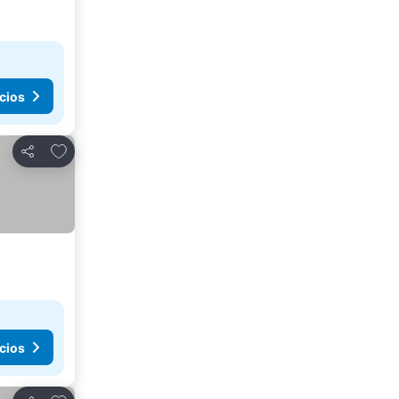
cios
Agregar a favoritos
Compartir
cios