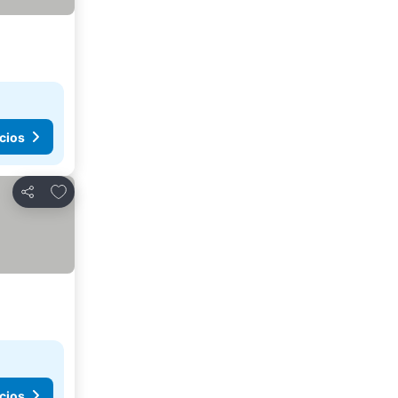
cios
Agregar a favoritos
Compartir
cios