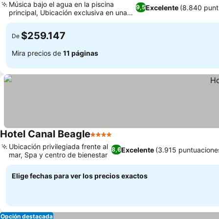
Música bajo el agua en la piscina
Excelente
(8.840 punt
9,5
principal, Ubicación exclusiva en una
reserva natural
$259.147
De
Mira precios de
11 páginas
Hotel Canal Beagle
4 Estrellas
Ubicación privilegiada frente al
Excelente
(3.915 puntuacione
8,6
mar, Spa y centro de bienestar
Elige fechas para ver los precios exactos
Opción destacada