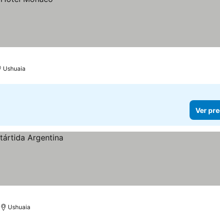
Ushuaia
Ver pre
Ushuaia