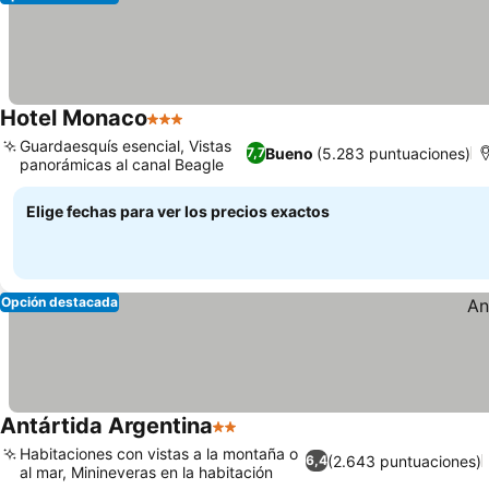
Hotel Monaco
3 Estrellas
Guardaesquís esencial, Vistas
Bueno
(5.283 puntuaciones)
7,7
panorámicas al canal Beagle
Elige fechas para ver los precios exactos
Opción destacada
Antártida Argentina
2 Estrellas
Habitaciones con vistas a la montaña o
(2.643 puntuaciones)
6,4
al mar, Minineveras en la habitación