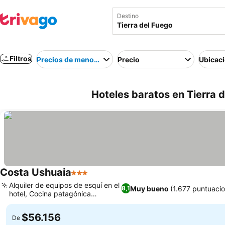
Destino
Filtros
Precios de menor a mayor
Precio
Ubicac
Hoteles baratos en Tierra 
Costa Ushuaia
3 Estrellas
Alquiler de equipos de esquí en el
Muy bueno
(1.677 puntuaci
8,1
hotel, Cocina patagónica
auténtica
$56.156
De