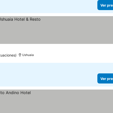
Ver pre
tuaciones)
Ushuaia
Ver pre