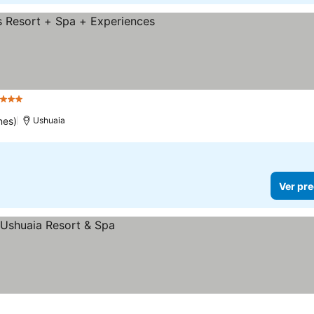
strellas
nes)
Ushuaia
Ver pre