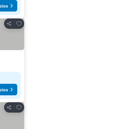
cios
Agregar a favoritos
Compartir
cios
Agregar a favoritos
Compartir