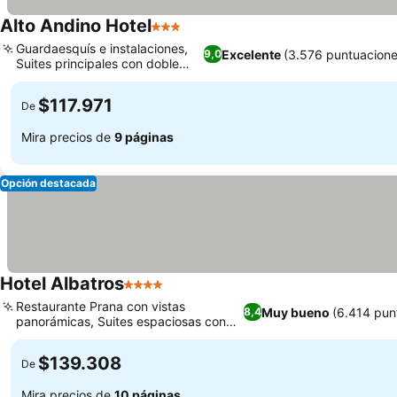
Alto Andino Hotel
3 Estrellas
Guardaesquís e instalaciones,
Excelente
(3.576 puntuacione
9,0
Suites principales con doble
vista
$117.971
De
Mira precios de
9 páginas
Opción destacada
Hotel Albatros
4 Estrellas
Restaurante Prana con vistas
Muy bueno
(6.414 pun
8,4
panorámicas, Suites espaciosas con
vistas a la montaña
$139.308
De
Mira precios de
10 páginas