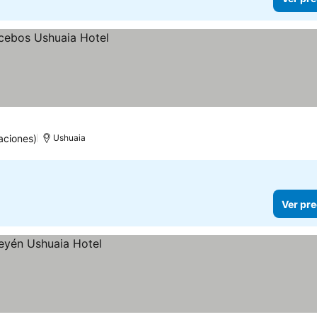
aciones)
Ushuaia
Ver pre