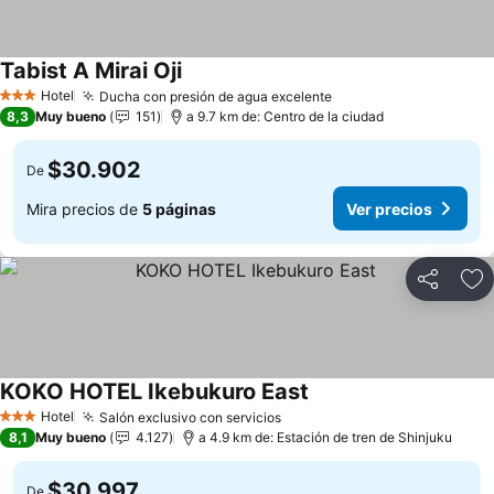
Tabist A Mirai Oji
Hotel
Ducha con presión de agua excelente
3 Estrellas
8,3
Muy bueno
151
a 9.7 km de: Centro de la ciudad
$30.902
De
Mira precios de
5 páginas
Ver precios
Compartir
Ag
KOKO HOTEL Ikebukuro East
Hotel
Salón exclusivo con servicios
3 Estrellas
8,1
Muy bueno
4.127
a 4.9 km de: Estación de tren de Shinjuku
$30.997
De