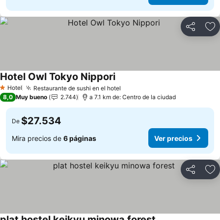
Compartir
Ag
Hotel Owl Tokyo Nippori
Hotel
Restaurante de sushi en el hotel
1 Estrellas
8,0
Muy bueno
2.744
a 7.1 km de: Centro de la ciudad
$27.534
De
Mira precios de
6 páginas
Ver precios
Compartir
Ag
plat hostel keikyu minowa forest