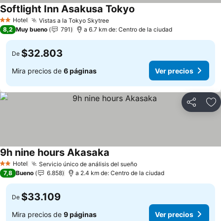
Softlight Inn Asakusa Tokyo
Hotel
Vistas a la Tokyo Skytree
2 Estrellas
8,2
Muy bueno
791
a 6.7 km de: Centro de la ciudad
$32.803
De
Mira precios de
6 páginas
Ver precios
Compartir
Ag
9h nine hours Akasaka
Hotel
Servicio único de análisis del sueño
2 Estrellas
7,8
Bueno
6.858
a 2.4 km de: Centro de la ciudad
$33.109
De
Mira precios de
9 páginas
Ver precios