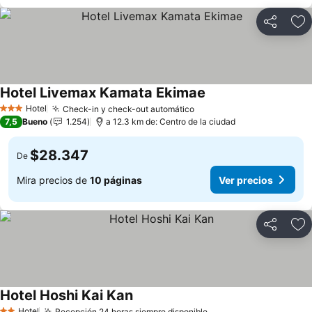
Compartir
Ag
Hotel Livemax Kamata Ekimae
Hotel
Check-in y check-out automático
3 Estrellas
7,5
Bueno
1.254
a 12.3 km de: Centro de la ciudad
$28.347
De
Mira precios de
10 páginas
Ver precios
Compartir
Ag
Hotel Hoshi Kai Kan
Hotel
Recepción 24 horas siempre disponible