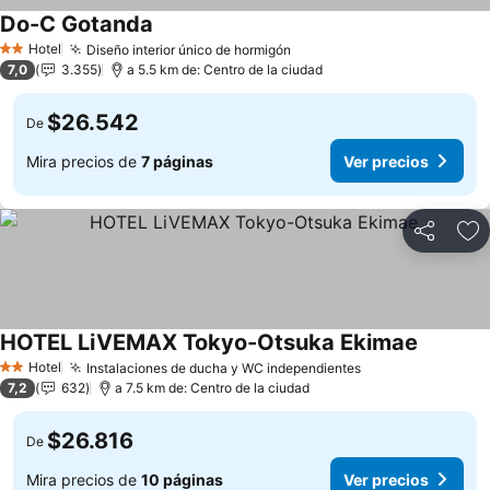
Do-C Gotanda
Hotel
Diseño interior único de hormigón
2 Estrellas
7,0
3.355
a 5.5 km de: Centro de la ciudad
$26.542
De
Mira precios de
7 páginas
Ver precios
Compartir
Ag
HOTEL LiVEMAX Tokyo-Otsuka Ekimae
Hotel
Instalaciones de ducha y WC independientes
2 Estrellas
7,2
632
a 7.5 km de: Centro de la ciudad
$26.816
De
Mira precios de
10 páginas
Ver precios