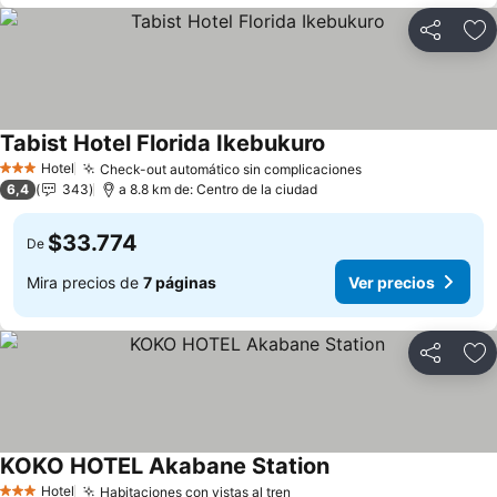
Compartir
Ag
Tabist Hotel Florida Ikebukuro
Hotel
Check-out automático sin complicaciones
3 Estrellas
6,4
343
a 8.8 km de: Centro de la ciudad
$33.774
De
Mira precios de
7 páginas
Ver precios
Compartir
Ag
KOKO HOTEL Akabane Station
Hotel
Habitaciones con vistas al tren