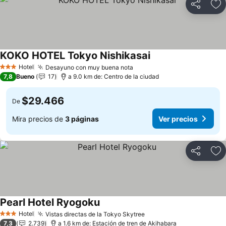
Compartir
Ag
KOKO HOTEL Tokyo Nishikasai
Hotel
Desayuno con muy buena nota
3 Estrellas
7,8
Bueno
17
a 9.0 km de: Centro de la ciudad
$29.466
De
Mira precios de
3 páginas
Ver precios
Compartir
Ag
Pearl Hotel Ryogoku
Hotel
Vistas directas de la Tokyo Skytree
3 Estrellas
7,3
2.739
a 1.6 km de: Estación de tren de Akihabara