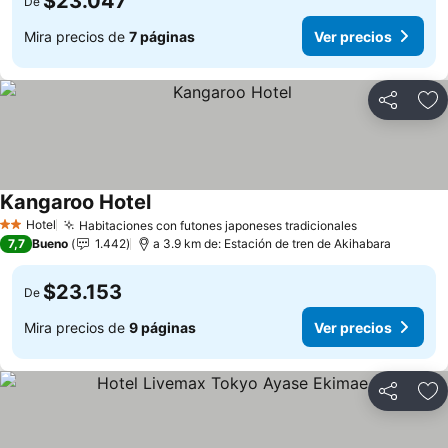
$23.047
De
Mira precios de
7 páginas
Ver precios
Compartir
Ag
Kangaroo Hotel
Hotel
Habitaciones con futones japoneses tradicionales
2 Estrellas
7,7
Bueno
1.442
a 3.9 km de: Estación de tren de Akihabara
$23.153
De
Mira precios de
9 páginas
Ver precios
Compartir
Ag