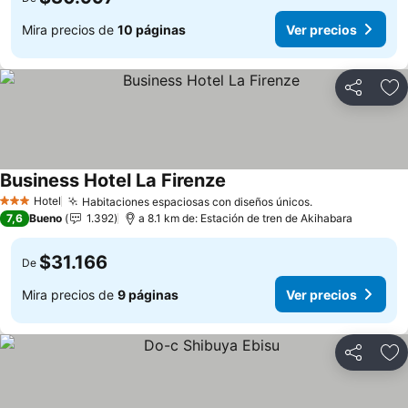
Mira precios de
10 páginas
Ver precios
Compartir
Ag
Business Hotel La Firenze
Hotel
Habitaciones espaciosas con diseños únicos.
3 Estrellas
7,6
Bueno
1.392
a 8.1 km de: Estación de tren de Akihabara
$31.166
De
Mira precios de
9 páginas
Ver precios
Compartir
Ag