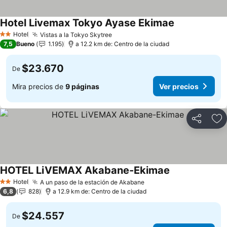
Hotel Livemax Tokyo Ayase Ekimae
Hotel
Vistas a la Tokyo Skytree
2 Estrellas
7,5
Bueno
1.195
a 12.2 km de: Centro de la ciudad
$23.670
De
Mira precios de
9 páginas
Ver precios
Compartir
Ag
HOTEL LiVEMAX Akabane-Ekimae
Hotel
A un paso de la estación de Akabane
2 Estrellas
6,8
828
a 12.9 km de: Centro de la ciudad
$24.557
De