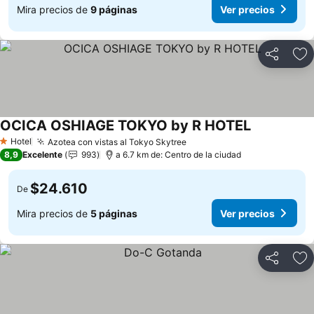
Mira precios de
9 páginas
Ver precios
Compartir
Ag
OCICA OSHIAGE TOKYO by R HOTEL
Hotel
Azotea con vistas al Tokyo Skytree
1 Estrellas
8,9
Excelente
993
a 6.7 km de: Centro de la ciudad
$24.610
De
Mira precios de
5 páginas
Ver precios
Compartir
Ag