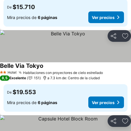
$15.710
De
Mira precios de
6 páginas
Ver precios
Compartir
Ag
Belle Via Tokyo
Hotel
Habitaciones con proyectores de cielo estrellado
2 Estrellas
8,5
Excelente
151
a 7.3 km de: Centro de la ciudad
$19.553
De
Mira precios de
6 páginas
Ver precios
Compartir
Ag