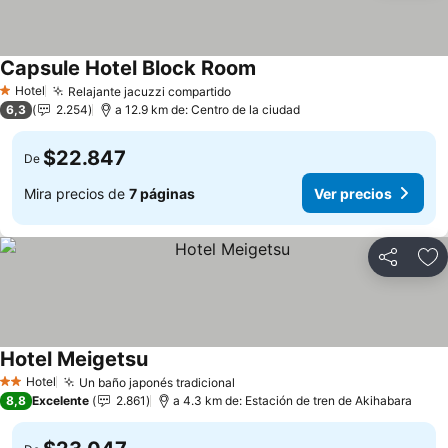
Capsule Hotel Block Room
Hotel
Relajante jacuzzi compartido
1 Estrellas
6,3
2.254
a 12.9 km de: Centro de la ciudad
$22.847
De
Mira precios de
7 páginas
Ver precios
Compartir
Ag
Hotel Meigetsu
Hotel
Un baño japonés tradicional
2 Estrellas
8,8
Excelente
2.861
a 4.3 km de: Estación de tren de Akihabara