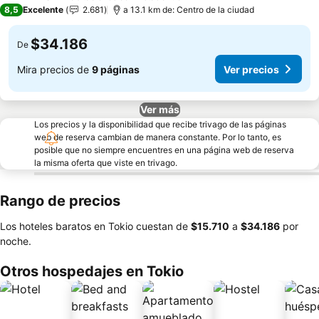
3 Estrellas
8,5
Excelente
2.681
a 13.1 km de: Centro de la ciudad
$34.186
De
Mira precios de
9 páginas
Ver precios
Ver más
Los precios y la disponibilidad que recibe trivago de las páginas
web de reserva cambian de manera constante. Por lo tanto, es
posible que no siempre encuentres en una página web de reserva
la misma oferta que viste en trivago.
Rango de precios
Los hoteles baratos en Tokio cuestan de
‎$15.710
a
‎$34.186
por
noche.
Otros hospedajes en Tokio