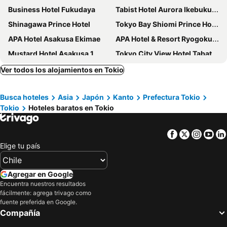
Business Hotel Fukudaya
Tabist Hotel Aurora Ikebukuro
Shinagawa Prince Hotel
Tokyo Bay Shiomi Prince Hotel
APA Hotel Asakusa Ekimae
APA Hotel & Resort Ryogoku Ekimae Tower
Mustard Hotel Asakusa 1
Tokyo City View Hotel Tabata Station
Shinjuku Washington Hotel
HOTEL LiVEMAX Shinjuku Kabukicho
Ver todos los alojamientos en Tokio
Juyoh Hotel
MARUKOU HOTEL
Busca hoteles
Asia
Japón
Kanto
Prefectura Tokio
Hotel Gracery Shinjuku
The Millennials Shibuya
Tokio
Hoteles baratos en Tokio
Shibuya Tobu Hotel
Sotetsu Fresa Inn Higashi Shinjuku
Shinjuku Granbell Hotel
Premier Hotel Cabin Shinjuku
Facebook
Twitter
Insta
Yo
APA hotel Asakusa Kaminarimon
Capsule Hotel Anshin Oyado Shinjuku
Elige tu país
Shinjuku Kuyakusho-mae Capsule Hotel
LYURO Tokyo Kiyosumi by THE SHARE HOTELS
Hotel Monterey Hanzomon
Intercontinental Hotels Tokyo Bay By Ihg
Agregar en Google
Encuentra nuestros resultados
Hotel Sunroute Plaza Shinjuku
Hotel Sunlite Shinjuku
fácilmente: agrega trivago como
APA Hotel Shinjuku Kabukicho Tower
Hotel East 21 Tokyo
fuente preferida en Google.
Compañía
Hotel LiVEMAX Ryogoku
Kangaroo Hotel