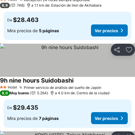
2 Estrellas
6,9
748
a 1.1 km de: Estación de tren de Akihabara
$28.463
De
Mira precios de
5 páginas
Ver precios
Compartir
Ag
9h nine hours Suidobashi
Hotel
Primer servicio de análisis del sueño de Japón
2 Estrellas
8,0
Muy bueno
5.264
a 4.0 km de: Centro de la ciudad
$29.435
De
Mira precios de
7 páginas
Ver precios