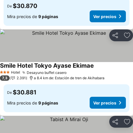
$30.870
De
Mira precios de
9 páginas
Ver precios
Compartir
Ag
Smile Hotel Tokyo Ayase Ekimae
Hotel
Desayuno buffet casero
3 Estrellas
7,3
2.391
a 8.4 km de: Estación de tren de Akihabara
$30.881
De
Mira precios de
9 páginas
Ver precios
Compartir
Ag