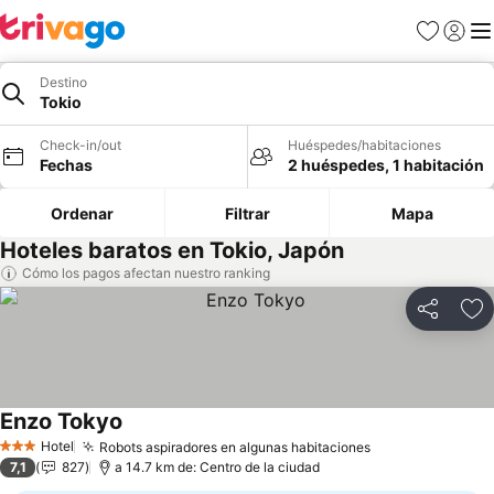
Favoritos
Iniciar 
Me
Destino
Tokio
Check-in/out
Huéspedes/habitaciones
Fechas
2 huéspedes, 1 habitación
Ordenar
Filtrar
Mapa
Hoteles baratos en Tokio, Japón
Cómo los pagos afectan nuestro ranking
Compartir
Ag
Enzo Tokyo
Hotel
Robots aspiradores en algunas habitaciones
3 Estrellas
7,1
827
a 14.7 km de: Centro de la ciudad