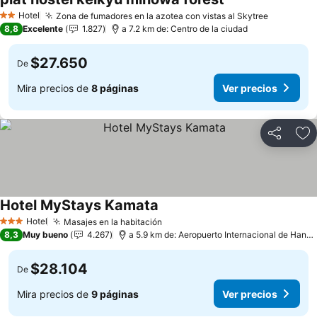
Hotel
Zona de fumadores en la azotea con vistas al Skytree
2 Estrellas
8,8
Excelente
1.827
a 7.2 km de: Centro de la ciudad
$27.650
De
Mira precios de
8 páginas
Ver precios
Compartir
Ag
Hotel MyStays Kamata
Hotel
Masajes en la habitación
3 Estrellas
8,3
Muy bueno
4.267
a 5.9 km de: Aeropuerto Internacional de Haneda
$28.104
De
Mira precios de
9 páginas
Ver precios