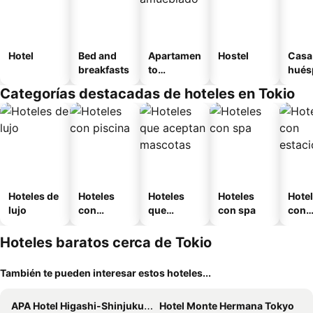
Hotel
Bed and
Apartamen
Hostel
Casa
breakfasts
to
hués
amueblad
Categorías destacadas de hoteles en Tokio
o
Hoteles de
Hoteles
Hoteles
Hoteles
Hote
lujo
con
que
con spa
con
piscina
aceptan
esta
mascotas
mien
Hoteles baratos cerca de Tokio
También te pueden interesar estos hoteles...
APA Hotel Higashi-Shinjuku Kabukicho
Hotel Monte Hermana Tokyo