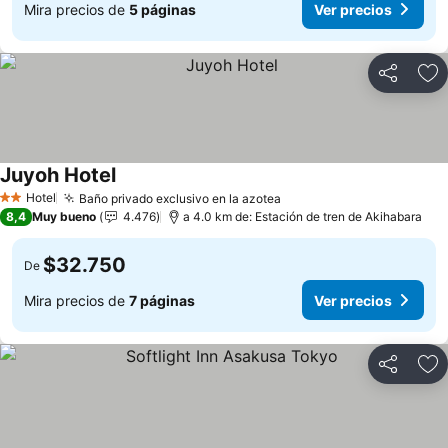
Mira precios de
5 páginas
Ver precios
Compartir
Ag
Juyoh Hotel
Hotel
Baño privado exclusivo en la azotea
2 Estrellas
8,4
Muy bueno
4.476
a 4.0 km de: Estación de tren de Akihabara
$32.750
De
Mira precios de
7 páginas
Ver precios
Compartir
Ag