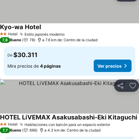
Kyo-wa Hotel
Hotel
Estilo japonés moderno
2 Estrellas
7,8
Bueno
78
a 7.6 km de: Centro de la ciudad
$30.311
De
Mira precios de
4 páginas
Ver precios
Compartir
Ag
HOTEL LiVEMAX Asakusabashi-Eki Kitaguchi
Hotel
Habitaciones con balcón para un espacio exterior
2 Estrellas
7,7
Bueno
696
a 4.3 km de: Centro de la ciudad