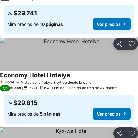
$29.741
De
Mira precios de
10 páginas
Ver precios
Compartir
Ag
Economy Hotel Hoteiya
Hotel
Vistas de la Tokyo Skytree desde la calle
1 Estrellas
7,6
Bueno
577
a 4.0 km de: Estación de tren de Akihabara
$29.815
De
Mira precios de
5 páginas
Ver precios
Compartir
Ag