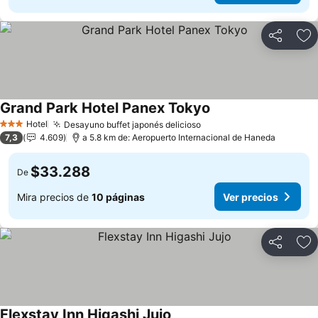
Compartir
Ag
Grand Park Hotel Panex Tokyo
Hotel
Desayuno buffet japonés delicioso
3 Estrellas
7,3
4.609
a 5.8 km de: Aeropuerto Internacional de Haneda
$33.288
De
Mira precios de
10 páginas
Ver precios
Compartir
Ag
Flexstay Inn Higashi Jujo