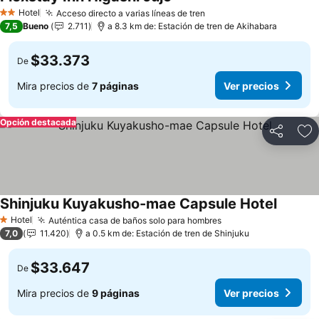
Hotel
Acceso directo a varias líneas de tren
2 Estrellas
7,5
Bueno
2.711
a 8.3 km de: Estación de tren de Akihabara
$33.373
De
Mira precios de
7 páginas
Ver precios
Opción destacada
Compartir
Ag
Shinjuku Kuyakusho-mae Capsule Hotel
Hotel
Auténtica casa de baños solo para hombres
1 Estrellas
7,0
11.420
a 0.5 km de: Estación de tren de Shinjuku
$33.647
De
Mira precios de
9 páginas
Ver precios