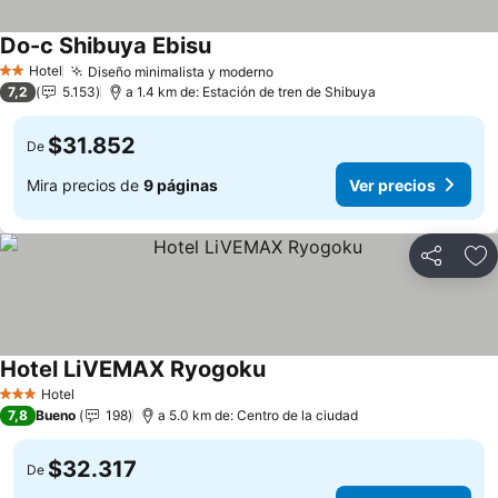
Do-c Shibuya Ebisu
Hotel
Diseño minimalista y moderno
2 Estrellas
7,2
5.153
a 1.4 km de: Estación de tren de Shibuya
$31.852
De
Mira precios de
9 páginas
Ver precios
Compartir
Ag
Hotel LiVEMAX Ryogoku
Hotel
3 Estrellas
7,8
Bueno
198
a 5.0 km de: Centro de la ciudad
$32.317
De