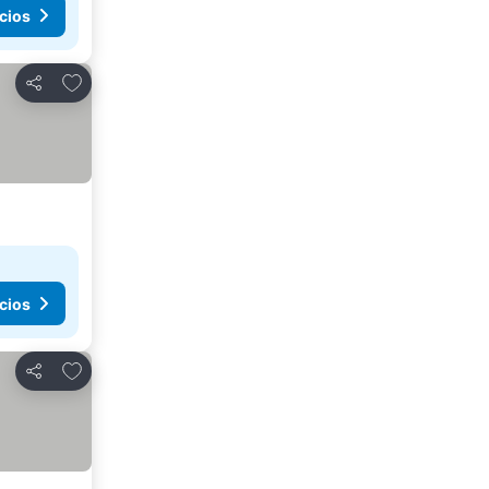
cios
Agregar a favoritos
Compartir
cios
Agregar a favoritos
Compartir