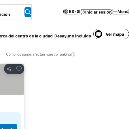
ES · $
Menú
Iniciar sesión
ación
Ver mapa
rca del centro de la ciudad
Desayuno incluido
Piscina
Estacion
Cómo los pagos afectan nuestro ranking
Agregar a favoritos
Compartir