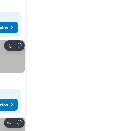
cios
Agregar a favoritos
Compartir
cios
Agregar a favoritos
Compartir