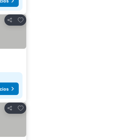
cios
Agregar a favoritos
Compartir
cios
Agregar a favoritos
Compartir