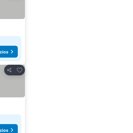
cios
Agregar a favoritos
Compartir
cios