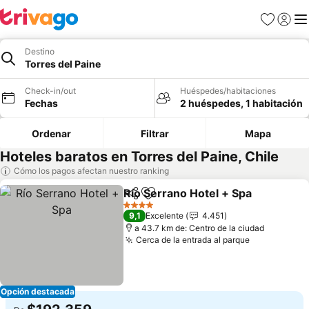
Favoritos
Iniciar 
Me
Destino
Torres del Paine
Check-in/out
Huéspedes/habitaciones
Fechas
2 huéspedes, 1 habitación
Ordenar
Filtrar
Mapa
Hoteles baratos en Torres del Paine, Chile
Cómo los pagos afectan nuestro ranking
Río Serrano Hotel + Spa
Compartir
Agregar a favoritos
4 Estrellas
9,1
Excelente
4.451
a 43.7 km de: Centro de la ciudad
Cerca de la entrada al parque
Opción destacada