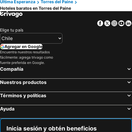
Última Esperanza
Torres del Paine
Hotel Hosteria Las Torres
Hoteles baratos en Torres del Paine
Facebook
Twitter
Insta
Yo
Elige tu país
Agregar en Google
Encuentra nuestros resultados
fácilmente: agrega trivago como
fuente preferida en Google.
Compañía
Nuestros productos
Términos y políticas
Ayuda
Inicia sesión y obtén beneficios