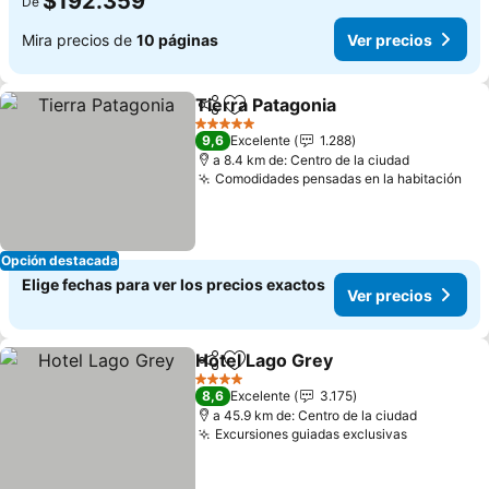
$192.359
De
Mira precios de
10 páginas
Ver precios
Tierra Patagonia
Compartir
Agregar a favoritos
5 Estrellas
9,6
Excelente
1.288
a 8.4 km de: Centro de la ciudad
Comodidades pensadas en la habitación
Opción destacada
Elige fechas para ver los precios exactos
Ver precios
Hotel Lago Grey
Compartir
Agregar a favoritos
4 Estrellas
8,6
Excelente
3.175
a 45.9 km de: Centro de la ciudad
Excursiones guiadas exclusivas