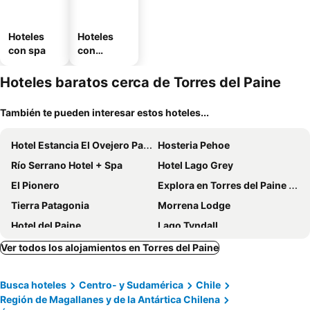
Hoteles
Hoteles
con spa
con
estaciona
miento
Hoteles baratos cerca de Torres del Paine
También te pueden interesar estos hoteles...
Hotel Estancia El Ovejero Patagónico
Hosteria Pehoe
Río Serrano Hotel + Spa
Hotel Lago Grey
El Pionero
Explora en Torres del Paine - All Inclusive
Tierra Patagonia
Morrena Lodge
Hotel del Paine
Lago Tyndall
Hotel Las Torres Patagonia
Tierra Patagonia And Spa
Ver todos los alojamientos en Torres del Paine
AURALTA Patagonia I Elohi Collection
Patagonia Camp
Busca hoteles
Centro- y Sudamérica
Chile
Pampa Lodge, Quincho & Caballos
EcoCamp Patagonia
Región de Magallanes y de la Antártica Chilena
Estancia Cerro Guido
Refugio Pampa