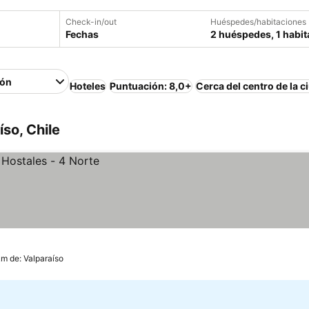
Check-in/out
Huéspedes/habitaciones
Fechas
2 huéspedes, 1 habit
ión
Hoteles
Puntuación: 8,0+
Cerca del centro de la c
so, Chile
km de: Valparaíso