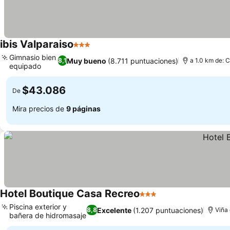
ibis Valparaiso
3 Estrellas
Gimnasio bien
Muy bueno
(8.711 puntuaciones)
8,1
a 1.0 km de: C
equipado
$43.086
De
Mira precios de
9 páginas
Hotel Boutique Casa Recreo
3 Estrellas
Piscina exterior y
Excelente
(1.207 puntuaciones)
8,8
Viña 
bañera de hidromasaje