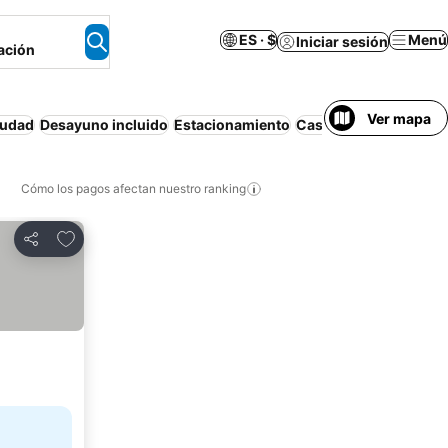
ES · $
Menú
Iniciar sesión
ación
Ver mapa
iudad
Desayuno incluido
Estacionamiento
Casa o apartamento e
Cómo los pagos afectan nuestro ranking
Agregar a favoritos
Compartir