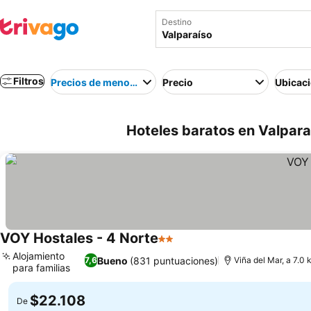
Destino
Filtros
Precios de menor a mayor
Precio
Ubicac
Hoteles baratos en Valparaí
VOY Hostales - 4 Norte
2 Estrellas
Alojamiento
Bueno
(831 puntuaciones)
7,6
Viña del Mar, a 7.0 
para familias
$22.108
De