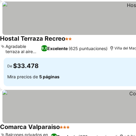
Hostal Terraza Recreo
2 Estrellas
Agradable
Excelente
(625 puntuaciones)
9,0
Viña del Mar
terraza al aire
libre
$33.478
De
Mira precios de
5 páginas
Comarca Valparaiso
3 Estrellas
Balcones privados en