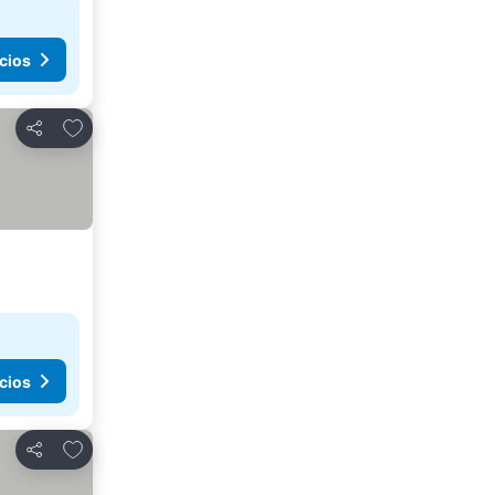
cios
Agregar a favoritos
Compartir
cios
Agregar a favoritos
Compartir