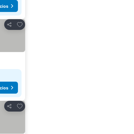
cios
Agregar a favoritos
Compartir
cios
Agregar a favoritos
Compartir