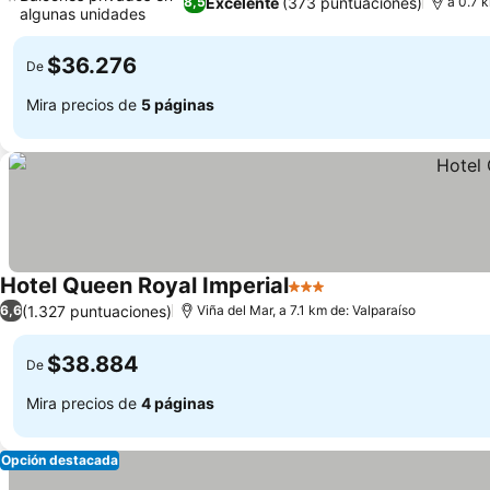
Excelente
(373 puntuaciones)
8,5
a 0.7 
algunas unidades
$36.276
De
Mira precios de
5 páginas
Hotel Queen Royal Imperial
3 Estrellas
(1.327 puntuaciones)
6,6
Viña del Mar, a 7.1 km de: Valparaíso
$38.884
De
Mira precios de
4 páginas
Opción destacada