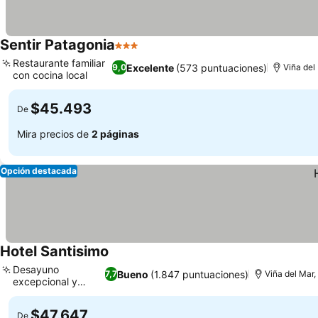
Sentir Patagonia
3 Estrellas
Restaurante familiar
Excelente
(573 puntuaciones)
9,0
Viña del
con cocina local
$45.493
De
Mira precios de
2 páginas
Opción destacada
Hotel Santisimo
Desayuno
Bueno
(1.847 puntuaciones)
7,7
Viña del Mar,
excepcional y
variado
$47.647
De