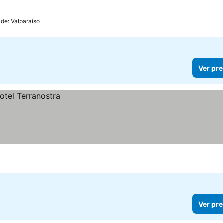
 de: Valparaíso
Ver pre
Ver pre