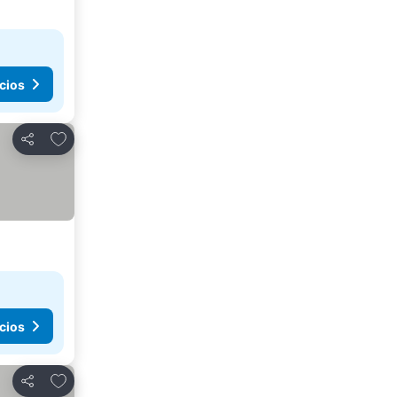
cios
Agregar a favoritos
Compartir
cios
Agregar a favoritos
Compartir