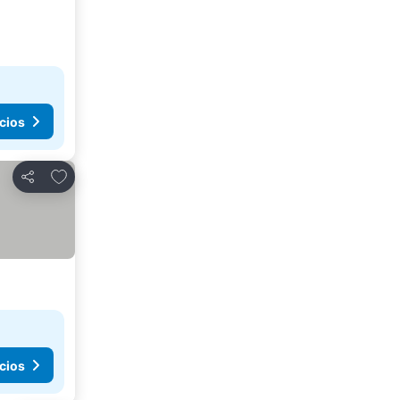
cios
Agregar a favoritos
Compartir
cios