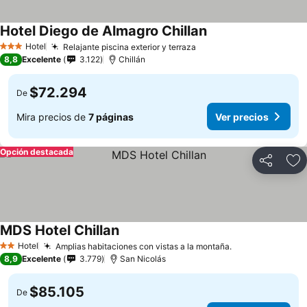
Hotel Diego de Almagro Chillan
Hotel
Relajante piscina exterior y terraza
3 Estrellas
8,8
Excelente
3.122
Chillán
$72.294
De
Mira precios de
7 páginas
Ver precios
Opción destacada
Compartir
Ag
MDS Hotel Chillan
Hotel
Amplias habitaciones con vistas a la montaña.
2 Estrellas
8,9
Excelente
3.779
San Nicolás
$85.105
De