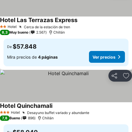
Hotel Las Terrazas Express
Hotel
Cerca de la estación de tren
2 Estrellas
8,3
Muy bueno
2.567
Chillán
$57.848
De
Mira precios de
4 páginas
Ver precios
Compartir
Ag
Hotel Quinchamali
Hotel
Desayuno buffet variado y abundante
3 Estrellas
7,8
Bueno
896
Chillán