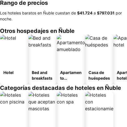
Rango de precios
Los hoteles baratos en Ñuble cuestan de
‎$41.724
a
‎$797.031
por
noche.
Otros hospedajes en Ñuble
Hotel
Bed and
Apartamen
Casa de
Apar
breakfasts
to
huéspedes
hotel
amueblad
Categorías destacadas de hoteles en Ñuble
o