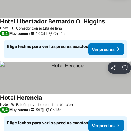
Hotel Libertador Bernardo O´Higgins
Hotel
Comedor con estufa de leña
8,4
Muy bueno
1.034
Chillán
Elige fechas para ver los precios exactos
Ver precios
Compartir
Ag
Hotel Herencia
Hotel
Balcón privado en cada habitación
8,4
Muy bueno
592
Chillán
Elige fechas para ver los precios exactos
Ver precios