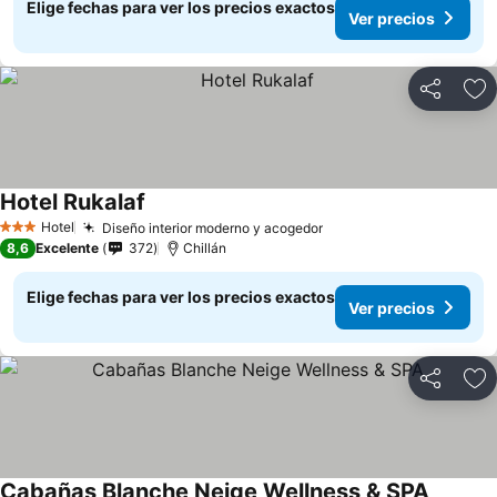
Elige fechas para ver los precios exactos
Ver precios
Compartir
Ag
Hotel Rukalaf
Hotel
Diseño interior moderno y acogedor
3 Estrellas
8,6
Excelente
372
Chillán
Elige fechas para ver los precios exactos
Ver precios
Compartir
Ag
Cabañas Blanche Neige Wellness & SPA