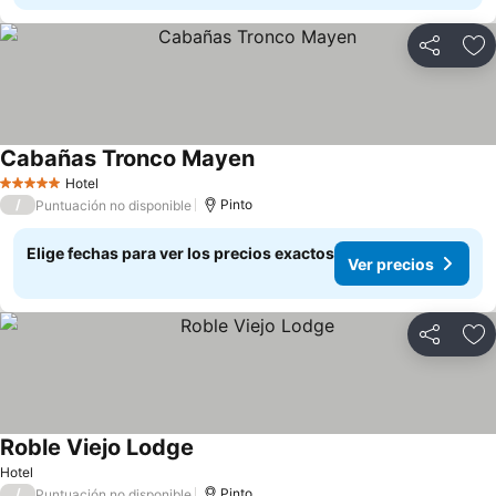
Compartir
Ag
Cabañas Tronco Mayen
Hotel
5 Estrellas
/
Pinto
Puntuación no disponible
Elige fechas para ver los precios exactos
Ver precios
Compartir
Ag
Roble Viejo Lodge
Hotel
/
Pinto
Puntuación no disponible