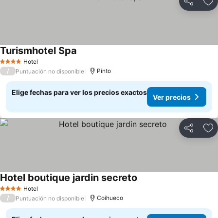
Compartir
Ag
Turismhotel Spa
Hotel
4 Estrellas
/
Pinto
Puntuación no disponible
Elige fechas para ver los precios exactos
Ver precios
Compartir
Ag
Hotel boutique jardin secreto
Hotel
4 Estrellas
/
Coihueco
Puntuación no disponible