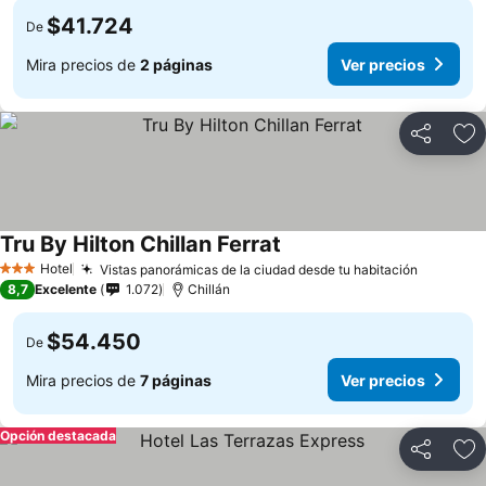
$41.724
De
Mira precios de
2 páginas
Ver precios
Compartir
Ag
Tru By Hilton Chillan Ferrat
Hotel
Vistas panorámicas de la ciudad desde tu habitación
3 Estrellas
8,7
Excelente
1.072
Chillán
$54.450
De
Mira precios de
7 páginas
Ver precios
Opción destacada
Compartir
Ag