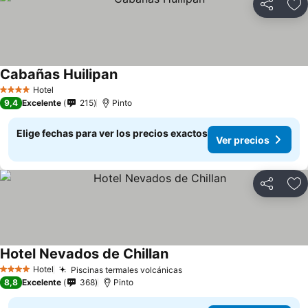
Compartir
Ag
Cabañas Huilipan
Hotel
4 Estrellas
9,4
Excelente
215
Pinto
Elige fechas para ver los precios exactos
Ver precios
Compartir
Ag
Hotel Nevados de Chillan
Hotel
Piscinas termales volcánicas
4 Estrellas
8,8
Excelente
368
Pinto