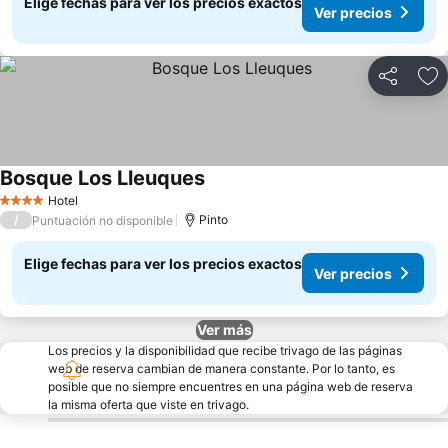
Elige fechas para ver los precios exactos
Ver precios
Compartir
Ag
Bosque Los Lleuques
Hotel
4 Estrellas
/
Pinto
Puntuación no disponible
Elige fechas para ver los precios exactos
Ver precios
Ver más
Los precios y la disponibilidad que recibe trivago de las páginas
web de reserva cambian de manera constante. Por lo tanto, es
posible que no siempre encuentres en una página web de reserva
la misma oferta que viste en trivago.