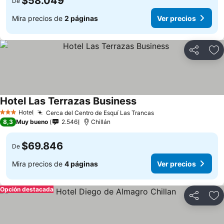
$58.049
De
Mira precios de
2 páginas
Ver precios
Compartir
Ag
Hotel Las Terrazas Business
Hotel
Cerca del Centro de Esquí Las Trancas
3 Estrellas
8,3
Muy bueno
2.546
Chillán
$69.846
De
Mira precios de
4 páginas
Ver precios
Opción destacada
Compartir
Ag