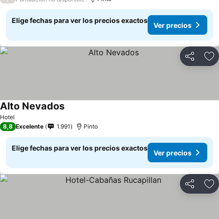
Elige fechas para ver los precios exactos
Ver precios
Compartir
Ag
Alto Nevados
Hotel
8,8
Excelente
1.991
Pinto
Elige fechas para ver los precios exactos
Ver precios
Compartir
Ag