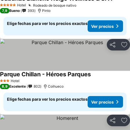
Hotel
Rodeado de bosque nativo
5 Estrellas
7,9
Bueno
393
Pinto
Elige fechas para ver los precios exactos
Ver precios
Compartir
Ag
Parque Chillan - Héroes Parques
Hotel
3 Estrellas
8,9
Excelente
802
Coihueco
Elige fechas para ver los precios exactos
Ver precios
Compartir
Ag