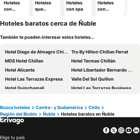
Hoteles
Hoteles
Hoteles
Hoteles
con
que
con spa
con
piscina
aceptan
estaciona
mascotas
miento
Hoteles baratos cerca de Ñuble
También te pueden interesar estos hoteles...
Hotel Diego de Almagro Chillan
Tru By Hilton Chillan Ferrat
MDS Hotel Chillan
Hotel Termas Chillán
Hotel Alicante
Hotel Libertador Bernardo O´Higgins
Hotel Las Terrazas Express
Valle Del Sol Quillon
Hotel Quinchamali
Hotel Las Terrazas Business
Gran Hotel Isabel Riquelme
MI Lodge Las Trancas Hotel & Spa
Complejo Turistico Los Hualles
Hotel Herencia
Busca hoteles
Centro- y Sudamérica
Chile
Región del Biobío
Ñuble
Hoteles baratos en Ñuble
Hotel Borde Andino
Ruka Antu Ecolodge
Los Maquis
Rocanegra Mountain Lodge & Spa
Facebook
Twitter
Insta
Yo
Hotel Aranjuez
Hotel Tierra de Parras
Elige tu país