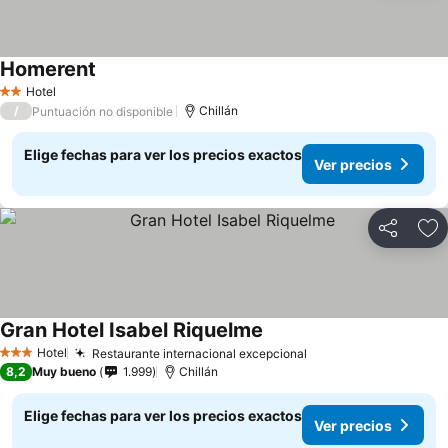
Homerent
Hotel
2 Estrellas
/
Chillán
Puntuación no disponible
Elige fechas para ver los precios exactos
Ver precios
Compartir
Ag
Gran Hotel Isabel Riquelme
Hotel
Restaurante internacional excepcional
3 Estrellas
8,2
Muy bueno
1.999
Chillán
Elige fechas para ver los precios exactos
Ver precios