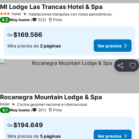
MI Lodge Las Trancas Hotel & Spa
Hotel
Habitaciones tranquilas con vistas panorámicas.
3 Estrellas
8,2
Muy bueno
522
Pinto
$169.566
De
Mira precios de
2 páginas
Ver precios
Compartir
Ag
Rocanegra Mountain Lodge & Spa
Hotel
Cocina gourmet nacional e internacional
8,1
Muy bueno
201
Pinto
$194.649
De
Mira precios de
5 páginas
Ver precios