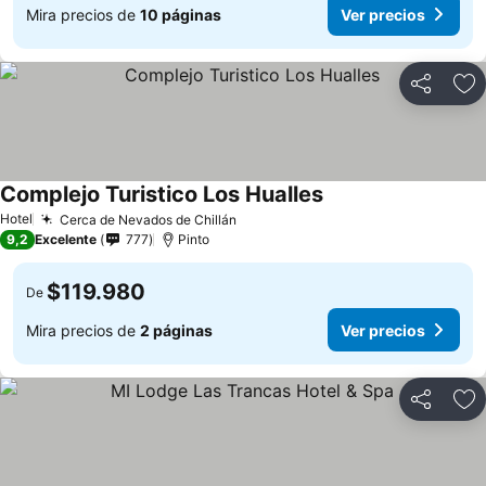
Mira precios de
10 páginas
Ver precios
Compartir
Ag
Complejo Turistico Los Hualles
Hotel
Cerca de Nevados de Chillán
9,2
Excelente
777
Pinto
$119.980
De
Mira precios de
2 páginas
Ver precios
Compartir
Ag