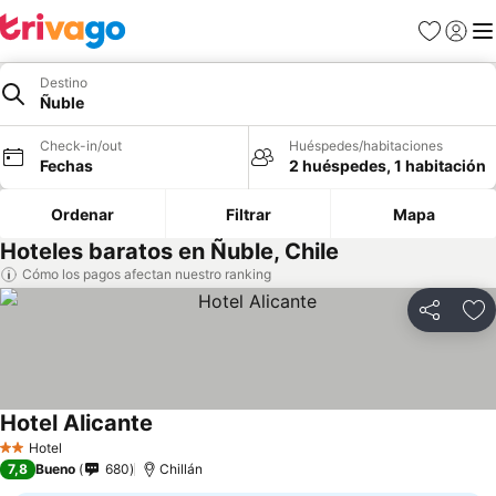
Favoritos
Iniciar 
Me
Destino
Ñuble
Check-in/out
Huéspedes/habitaciones
Fechas
2 huéspedes, 1 habitación
Ordenar
Filtrar
Mapa
Hoteles baratos en Ñuble, Chile
Cómo los pagos afectan nuestro ranking
Compartir
Ag
Hotel Alicante
Hotel
2 Estrellas
7,8
Bueno
680
Chillán