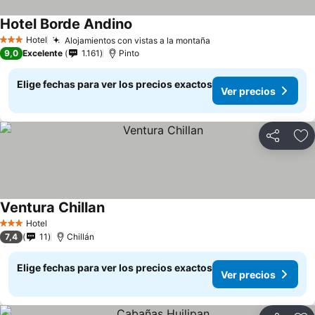
Hotel Borde Andino
Hotel
Alojamientos con vistas a la montaña
3 Estrellas
9,0
Excelente
1.161
Pinto
Elige fechas para ver los precios exactos
Ver precios
Compartir
Ag
Ventura Chillan
Hotel
3 Estrellas
7,4
11
Chillán
Elige fechas para ver los precios exactos
Ver precios