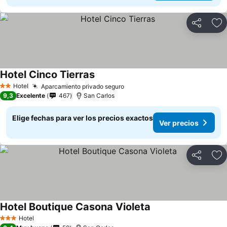
Compartir
Ag
Hotel Cinco Tierras
Hotel
Aparcamiento privado seguro
2 Estrellas
9,3
Excelente
467
San Carlos
Elige fechas para ver los precios exactos
Ver precios
Compartir
Ag
Hotel Boutique Casona Violeta
Hotel
3 Estrellas