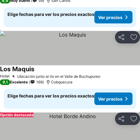
8,4
Muy bueno
59
San Carlos
Elige fechas para ver los precios exactos
Ver precios
Compartir
Ag
Los Maquis
Hotel
Ubicación junto al río en el Valle de Buchupureo
9,1
Excelente
169
Cobquecura
Elige fechas para ver los precios exactos
Ver precios
Opción destacada
Compartir
Ag