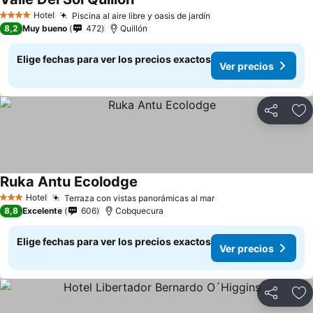
Hotel
Piscina al aire libre y oasis de jardín
4 Estrellas
8,2
Muy bueno
472
Quillón
Elige fechas para ver los precios exactos
Ver precios
Compartir
Ag
Ruka Antu Ecolodge
Hotel
Terraza con vistas panorámicas al mar
3 Estrellas
8,8
Excelente
606
Cobquecura
Elige fechas para ver los precios exactos
Ver precios
Compartir
Ag