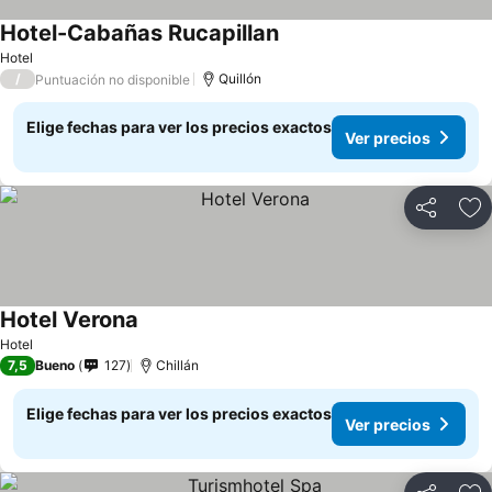
Hotel-Cabañas Rucapillan
Hotel
/
Quillón
Puntuación no disponible
Elige fechas para ver los precios exactos
Ver precios
Compartir
Ag
Hotel Verona
Hotel
7,5
Bueno
127
Chillán
Elige fechas para ver los precios exactos
Ver precios