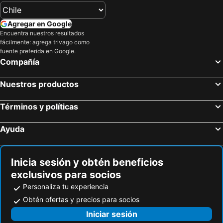
Hotel de la Avenida
Hotel Cinco Tierras
Apart Hotel Chillan - Home Cozy - Empresas - Factura
Cabañas Blanche Neige Wellness & SPA
Agregar en Google
Cabañas Huilipan
Parque Chillan - Héroes Parques
Encuentra nuestros resultados
fácilmente: agrega trivago como
Homerent
Alto Nevados
fuente preferida en Google.
Compañía
Hotel Rukalaf
Molino Viejo
Cabaña Lemupewen Chillán 6
Hotel Boutique Casona Violeta
Nuestros productos
Cabañas Tronco Mayen
Cabana El Campito
Habitacion Con Bano Privado
Cabanas Buenavista Quillon
Términos y políticas
Ventura Chillan
Roble Viejo Lodge
Ayuda
Hotel-Cabañas Rucapillan
Departamento En Termas De Chillan
Cabanas San Fabian
Inicia sesión y obtén beneficios
exclusivos para socios
Personaliza tu experiencia
Obtén ofertas y precios para socios
Iniciar sesión