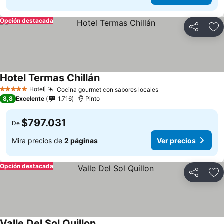
Opción destacada
Compartir
Ag
Hotel Termas Chillán
Hotel
Cocina gourmet con sabores locales
5 Estrellas
8,8
Excelente
1.716
Pinto
$797.031
De
Mira precios de
2 páginas
Ver precios
Opción destacada
Compartir
Ag
Valle Del Sol Quillon