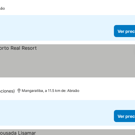
aão
Ver prec
aciones)
Mangaratiba, a 11.5 km de: Abraão
Ver prec