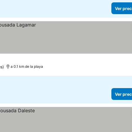
Ver prec
s)
a 0.1 km de la playa
Ver prec