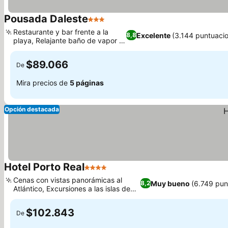
Pousada Daleste
3 Estrellas
Restaurante y bar frente a la
Excelente
(3.144 puntuaci
8,8
playa, Relajante baño de vapor y
sauna
$89.066
De
Mira precios de
5 páginas
Opción destacada
Hotel Porto Real
4 Estrellas
Cenas con vistas panorámicas al
Muy bueno
(6.749 pun
8,2
Atlántico, Excursiones a las islas de
Angra dos Reis
$102.843
De