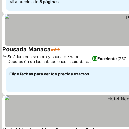
Mira precios de
5 páginas
Pousada Manaca
3 Estrellas
Solárium con sombra y sauna de vapor,
Excelente
(750 
9,1
Decoración de las habitaciones inspirada en
la cultura indígena
Elige fechas para ver los precios exactos