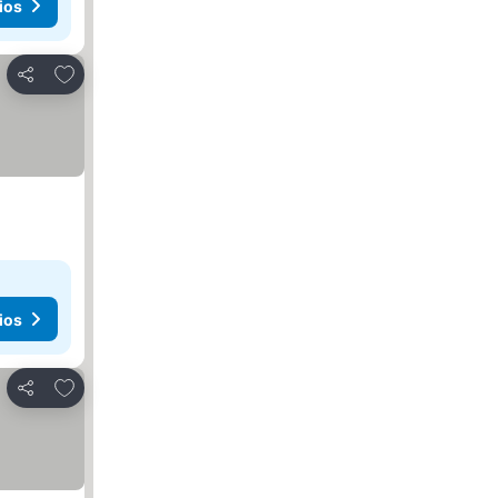
ios
Agregar a favoritos
Compartir
ios
Agregar a favoritos
Compartir