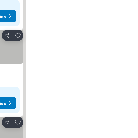
ios
Agregar a favoritos
Compartir
ios
Agregar a favoritos
Compartir