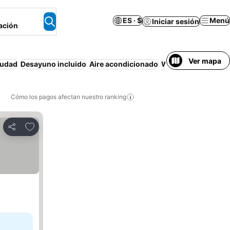
ES · $
Menú
Iniciar sesión
ación
Ver mapa
iudad
Desayuno incluido
Aire acondicionado
Wifi
Cocina
Piscin
Cómo los pagos afectan nuestro ranking
Agregar a favoritos
Compartir