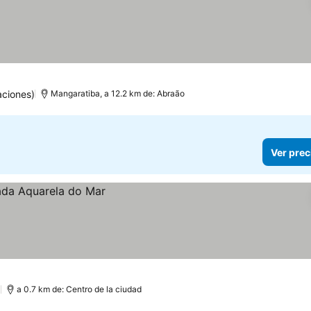
aciones)
Mangaratiba, a 12.2 km de: Abraão
Ver prec
)
a 0.7 km de: Centro de la ciudad