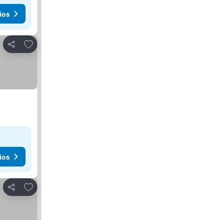
ios
Agregar a favoritos
Compartir
ios
Agregar a favoritos
Compartir