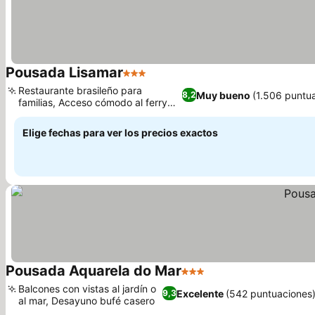
Pousada Lisamar
3 Estrellas
Restaurante brasileño para
Muy bueno
(1.506 puntu
8,2
familias, Acceso cómodo al ferry
de Ilha Grande
Elige fechas para ver los precios exactos
Pousada Aquarela do Mar
3 Estrellas
Balcones con vistas al jardín o
Excelente
(542 puntuaciones
9,3
al mar, Desayuno bufé casero