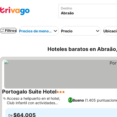
Destino
Filtros
Precios de menor a mayor
Precio
Ubicac
Hoteles baratos en Abraão,
Portogalo Suite Hotel
3 Estrellas
Acceso a helipuerto en el hotel,
Bueno
(1.405 puntuacion
7,7
Club infantil con actividades
divertidas
$64.005
De