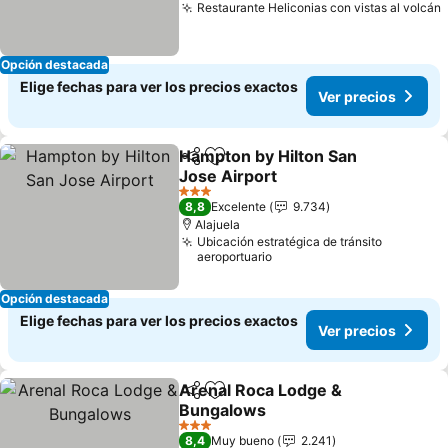
Restaurante Heliconias con vistas al volcán
Opción destacada
Elige fechas para ver los precios exactos
Ver precios
Hampton by Hilton San
Compartir
Agregar a favoritos
Jose Airport
3 Estrellas
8,8
Excelente
9.734
Alajuela
Ubicación estratégica de tránsito
aeroportuario
Opción destacada
Elige fechas para ver los precios exactos
Ver precios
Arenal Roca Lodge &
Compartir
Agregar a favoritos
Bungalows
3 Estrellas
8,4
Muy bueno
2.241