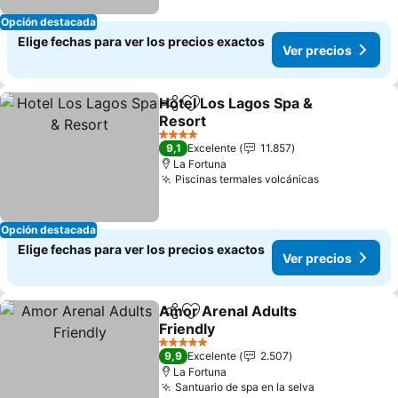
Opción destacada
Elige fechas para ver los precios exactos
Ver precios
Hotel Los Lagos Spa &
Compartir
Agregar a favoritos
Resort
4 Estrellas
9,1
Excelente
11.857
La Fortuna
Piscinas termales volcánicas
Opción destacada
Elige fechas para ver los precios exactos
Ver precios
Amor Arenal Adults
Compartir
Agregar a favoritos
Friendly
5 Estrellas
9,9
Excelente
2.507
La Fortuna
Santuario de spa en la selva