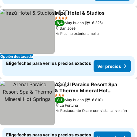
Irazú Hotel & Studios
Compartir
Agregar a favoritos
4 Estrellas
8,4
Muy bueno
6.226
San José
Piscina exterior amplia
Opción destacada
Elige fechas para ver los precios exactos
Ver precios
Arenal Paraiso Resort Spa
Compartir
Agregar a favoritos
& Thermo Mineral Hot
Springs
3 Estrellas
8,1
Muy bueno
6.810
La Fortuna
Restaurante Oscar con vistas al volcán
Elige fechas para ver los precios exactos