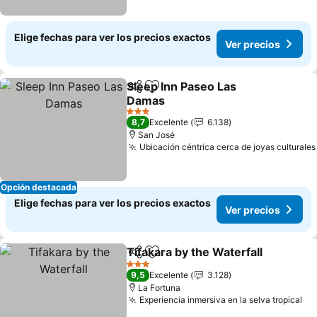
Elige fechas para ver los precios exactos
Ver precios
Sleep Inn Paseo Las
Compartir
Agregar a favoritos
Damas
3 Estrellas
8,7
Excelente
6.138
San José
Ubicación céntrica cerca de joyas culturales
Opción destacada
Elige fechas para ver los precios exactos
Ver precios
Tifakara by the Waterfall
Compartir
Agregar a favoritos
3 Estrellas
9,5
Excelente
3.128
La Fortuna
Experiencia inmersiva en la selva tropical