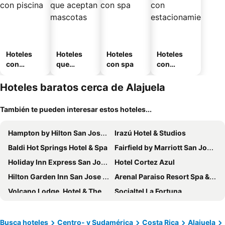
Hoteles
Hoteles
Hoteles
Hoteles
con
que
con spa
con
piscina
aceptan
estaciona
mascotas
miento
Hoteles baratos cerca de Alajuela
También te pueden interesar estos hoteles...
Hampton by Hilton San Jose Airport
Irazú Hotel & Studios
Baldi Hot Springs Hotel & Spa
Fairfield by Marriott San Jose Airport Alajuela
Holiday Inn Express San Jose Costa Rica Airport By Ihg
Hotel Cortez Azul
Hilton Garden Inn San Jose Airport City Mall
Arenal Paraiso Resort Spa & Thermo Mineral Hot Springs
Volcano Lodge, Hotel & Thermal Experience
Socialtel La Fortuna
Hotel Pecos Bill
Arenal Roca Lodge & Bungalows
Hotel Roca Negra Del Arenal
Hotel Heliconias Nature Inn & Hot Springs
Busca hoteles
Centro- y Sudamérica
Costa Rica
Alajuela