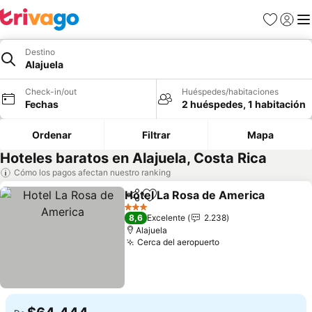
Favoritos
Iniciar 
Me
Destino
Alajuela
Check-in/out
Huéspedes/habitaciones
Fechas
2 huéspedes, 1 habitación
Ordenar
Filtrar
Mapa
Hoteles baratos en Alajuela, Costa Rica
Cómo los pagos afectan nuestro ranking
Hotel La Rosa de America
Compartir
Agregar a favoritos
3 Estrellas
8,6
Excelente
2.238
Alajuela
Cerca del aeropuerto