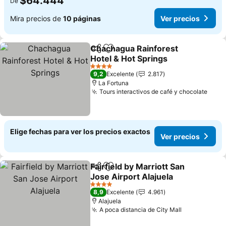
$64.444
De
Mira precios de
10 páginas
Ver precios
Chachagua Rainforest
Compartir
Agregar a favoritos
Hotel & Hot Springs
4 Estrellas
9,2
Excelente
2.817
La Fortuna
Tours interactivos de café y chocolate
Elige fechas para ver los precios exactos
Ver precios
Fairfield by Marriott San
Compartir
Agregar a favoritos
Jose Airport Alajuela
4 Estrellas
8,9
Excelente
4.961
Alajuela
A poca distancia de City Mall