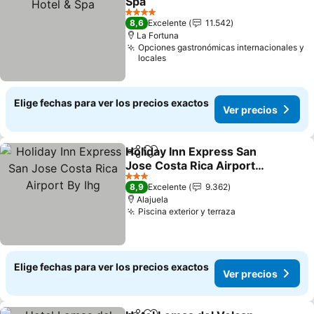
Spa
4 Estrellas
8,6
Excelente
11.542
La Fortuna
Opciones gastronómicas internacionales y
locales
Elige fechas para ver los precios exactos
Ver precios
Holiday Inn Express San
Compartir
Agregar a favoritos
Jose Costa Rica Airport
By Ihg
3 Estrellas
8,9
Excelente
9.362
Alajuela
Piscina exterior y terraza
Elige fechas para ver los precios exactos
Ver precios