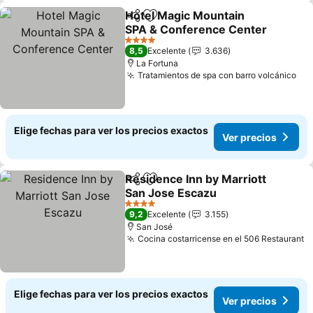
Hotel Magic Mountain
Compartir
Agregar a favoritos
SPA & Conference Center
4 Estrellas
8,5
Excelente
3.636
La Fortuna
Tratamientos de spa con barro volcánico
Elige fechas para ver los precios exactos
Ver precios
Residence Inn by Marriott
Compartir
Agregar a favoritos
San Jose Escazu
4 Estrellas
9,2
Excelente
3.155
San José
Cocina costarricense en el 506 Restaurant
Elige fechas para ver los precios exactos
Ver precios