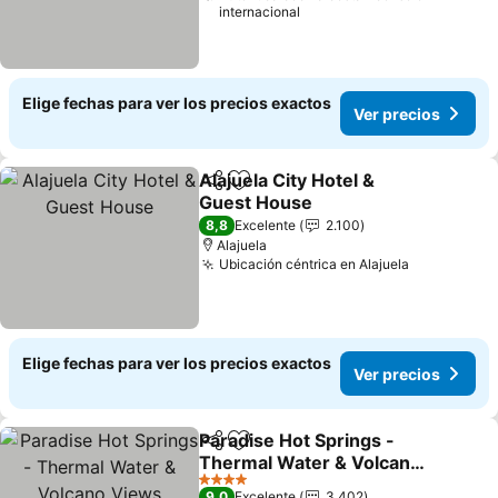
internacional
Elige fechas para ver los precios exactos
Ver precios
Alajuela City Hotel &
Compartir
Agregar a favoritos
Guest House
8,8
Excelente
2.100
Alajuela
Ubicación céntrica en Alajuela
Elige fechas para ver los precios exactos
Ver precios
Paradise Hot Springs -
Compartir
Agregar a favoritos
Thermal Water & Volcano
Views
4 Estrellas
9,0
Excelente
3.402