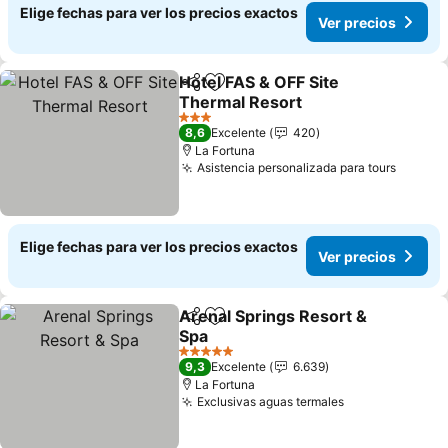
Elige fechas para ver los precios exactos
Ver precios
Hotel FAS & OFF Site
Compartir
Agregar a favoritos
Thermal Resort
3 Estrellas
8,6
Excelente
420
La Fortuna
Asistencia personalizada para tours
Elige fechas para ver los precios exactos
Ver precios
Arenal Springs Resort &
Compartir
Agregar a favoritos
Spa
5 Estrellas
9,3
Excelente
6.639
La Fortuna
Exclusivas aguas termales