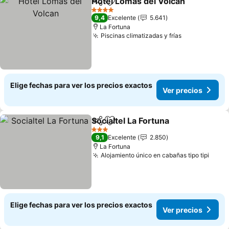
Hotel Lomas del Volcan
Compartir
Agregar a favoritos
4 Estrellas
9,4
Excelente
5.641
La Fortuna
Piscinas climatizadas y frías
Elige fechas para ver los precios exactos
Ver precios
Socialtel La Fortuna
Compartir
Agregar a favoritos
3 Estrellas
9,1
Excelente
2.850
La Fortuna
Alojamiento único en cabañas tipo tipi
Elige fechas para ver los precios exactos
Ver precios