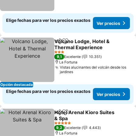
Elige fechas para ver los precios exactos
Ver precios
Volcano Lodge, Hotel &
Compartir
Agregar a favoritos
Thermal Experience
3 Estrellas
9,1
Excelente
10.351
La Fortuna
Vistas alucinantes del volcán desde los
jardines
Opción destacada
Elige fechas para ver los precios exactos
Ver precios
Hotel Arenal Kioro Suites
Compartir
Agregar a favoritos
& Spa
5 Estrellas
9,2
Excelente
4.443
La Fortuna