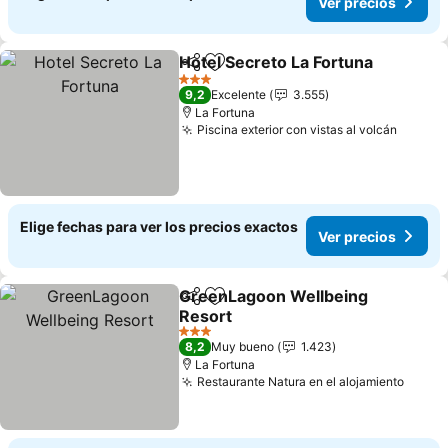
Ver precios
Hotel Secreto La Fortuna
Compartir
Agregar a favoritos
3 Estrellas
9,2
Excelente
3.555
La Fortuna
Piscina exterior con vistas al volcán
Elige fechas para ver los precios exactos
Ver precios
GreenLagoon Wellbeing
Compartir
Agregar a favoritos
Resort
3 Estrellas
8,2
Muy bueno
1.423
La Fortuna
Restaurante Natura en el alojamiento