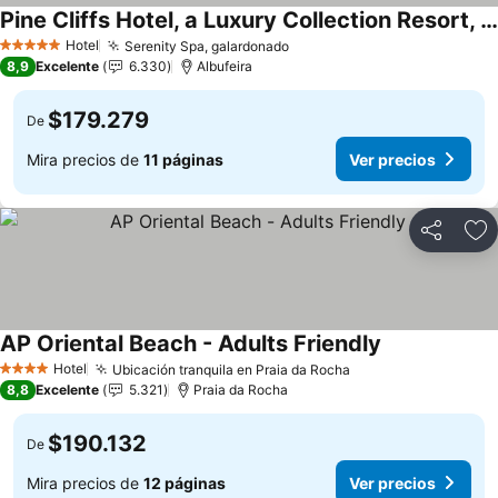
Pine Cliffs Hotel, a Luxury Collection Resort, Algarve
Hotel
Serenity Spa, galardonado
5 Estrellas
8,9
Excelente
6.330
Albufeira
$179.279
De
Mira precios de
11 páginas
Ver precios
Compartir
Ag
AP Oriental Beach - Adults Friendly
Hotel
Ubicación tranquila en Praia da Rocha
4 Estrellas
8,8
Excelente
5.321
Praia da Rocha
$190.132
De
Mira precios de
12 páginas
Ver precios