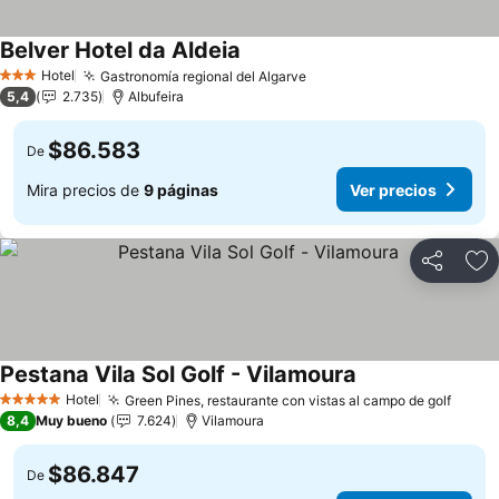
Belver Hotel da Aldeia
Hotel
Gastronomía regional del Algarve
3 Estrellas
5,4
2.735
Albufeira
$86.583
De
Mira precios de
9 páginas
Ver precios
Compartir
Ag
Pestana Vila Sol Golf - Vilamoura
Hotel
Green Pines, restaurante con vistas al campo de golf
5 Estrellas
8,4
Muy bueno
7.624
Vilamoura
$86.847
De