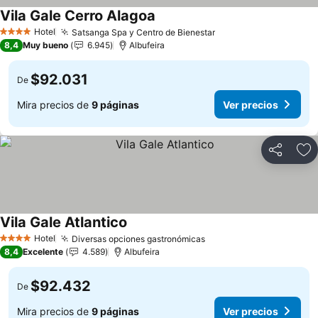
Vila Gale Cerro Alagoa
Hotel
Satsanga Spa y Centro de Bienestar
4 Estrellas
8,4
Muy bueno
6.945
Albufeira
$92.031
De
Mira precios de
9 páginas
Ver precios
Compartir
Ag
Vila Gale Atlantico
Hotel
Diversas opciones gastronómicas
4 Estrellas
8,4
Excelente
4.589
Albufeira
$92.432
De
Mira precios de
9 páginas
Ver precios