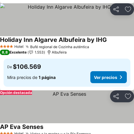
Compartir
Ag
Holiday Inn Algarve Albufeira by IHG
Hotel
Bufé regional de Cozinha auténtica
4 Estrellas
8,8
Excelente
1.553
Albufeira
$106.569
De
Mira precios de
1 página
Ver precios
Opción destacada
Compartir
Ag
AP Eva Senses
Hotel
Vistas a la marina y a la Ría Formosa