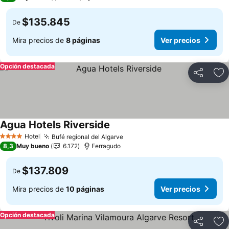
$135.845
De
Mira precios de
8 páginas
Ver precios
Opción destacada
Compartir
Ag
Agua Hotels Riverside
Hotel
Bufé regional del Algarve
4 Estrellas
8,3
Muy bueno
6.172
Ferragudo
$137.809
De
Mira precios de
10 páginas
Ver precios
Opción destacada
Compartir
Ag