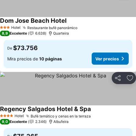
Dom Jose Beach Hotel
Hotel
Restaurante bufé panorámico
3 Estrellas
8,9
Excelente
6.638
Quarteira
$73.756
De
Mira precios de
10 páginas
Ver precios
Compartir
Ag
Regency Salgados Hotel & Spa
Hotel
Bufé temático y cenas en la terraza
4 Estrellas
9,0
Excelente
2.346
Albufeira