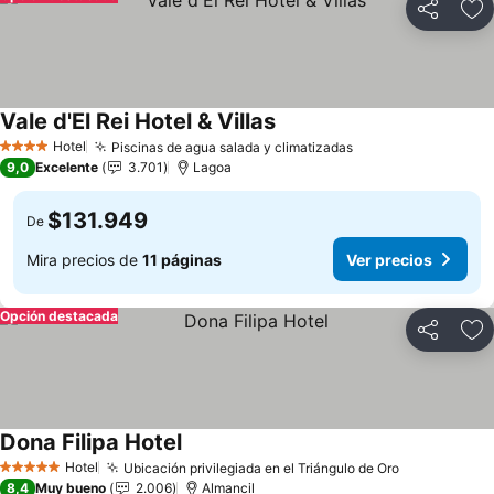
Compartir
Ag
Vale d'El Rei Hotel & Villas
Hotel
Piscinas de agua salada y climatizadas
4 Estrellas
9,0
Excelente
3.701
Lagoa
$131.949
De
Mira precios de
11 páginas
Ver precios
Opción destacada
Compartir
Ag
Dona Filipa Hotel
Hotel
Ubicación privilegiada en el Triángulo de Oro
5 Estrellas
8,4
Muy bueno
2.006
Almancil