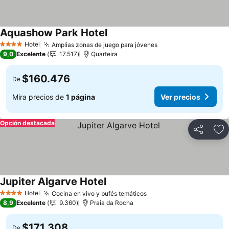
Aquashow Park Hotel
Hotel
Amplias zonas de juego para jóvenes
4 Estrellas
9,0
Excelente
17.517
Quarteira
$160.476
De
Mira precios de
1 página
Ver precios
Opción destacada
Compartir
Ag
Jupiter Algarve Hotel
Hotel
Cocina en vivo y bufés temáticos
4 Estrellas
8,9
Excelente
9.360
Praia da Rocha
$171.308
De