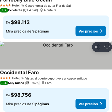
Hotel
Gastronomía de autor Flor de Sal
4 Estrellas
9,2
Excelente
4.826
Albufeira
$98.112
De
Mira precios de
9 páginas
Ver precios
Compartir
Ag
Occidental Faro
Hotel
Vistas al puerto deportivo y al casco antiguo
4 Estrellas
8,4
Muy bueno
9.575
Faro
$98.756
De
Mira precios de
9 páginas
Ver precios