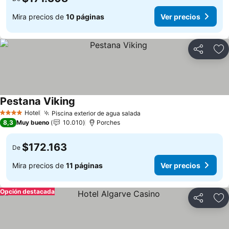
Mira precios de
10 páginas
Ver precios
Compartir
Ag
Pestana Viking
Hotel
Piscina exterior de agua salada
4 Estrellas
8,3
Muy bueno
10.010
Porches
$172.163
De
Mira precios de
11 páginas
Ver precios
Opción destacada
Compartir
Ag