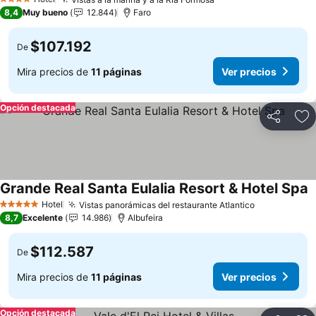
4 Estrellas
8,4
Muy bueno
12.844
Faro
$107.192
De
Mira precios de
11 páginas
Ver precios
Opción destacada
Compartir
Ag
Grande Real Santa Eulalia Resort & Hotel Spa
Hotel
Vistas panorámicas del restaurante Atlantico
5 Estrellas
8,7
Excelente
14.986
Albufeira
$112.587
De
Mira precios de
11 páginas
Ver precios
Opción destacada