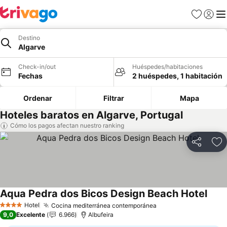
Favoritos
Iniciar 
Me
Destino
Algarve
Check-in/out
Huéspedes/habitaciones
Fechas
2 huéspedes, 1 habitación
Ordenar
Filtrar
Mapa
Hoteles baratos en Algarve, Portugal
Cómo los pagos afectan nuestro ranking
Compartir
Ag
Aqua Pedra dos Bicos Design Beach Hotel
Hotel
Cocina mediterránea contemporánea
4 Estrellas
9,0
Excelente
6.966
Albufeira