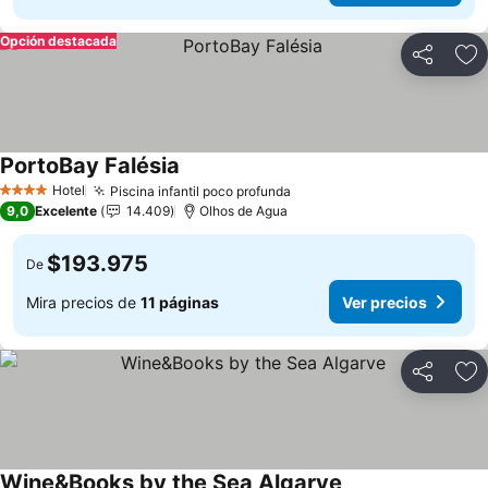
Opción destacada
Compartir
Ag
PortoBay Falésia
Hotel
Piscina infantil poco profunda
4 Estrellas
9,0
Excelente
14.409
Olhos de Agua
$193.975
De
Mira precios de
11 páginas
Ver precios
Compartir
Ag
Wine&Books by the Sea Algarve