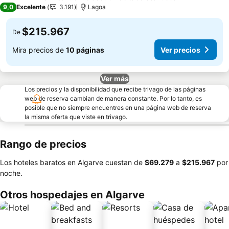
5 Estrellas
9,0
Excelente
3.191
Lagoa
$215.967
De
Mira precios de
10 páginas
Ver precios
Ver más
Los precios y la disponibilidad que recibe trivago de las páginas
web de reserva cambian de manera constante. Por lo tanto, es
posible que no siempre encuentres en una página web de reserva
la misma oferta que viste en trivago.
Rango de precios
Los hoteles baratos en Algarve cuestan de
‎$69.279
a
‎$215.967
por
noche.
Otros hospedajes en Algarve