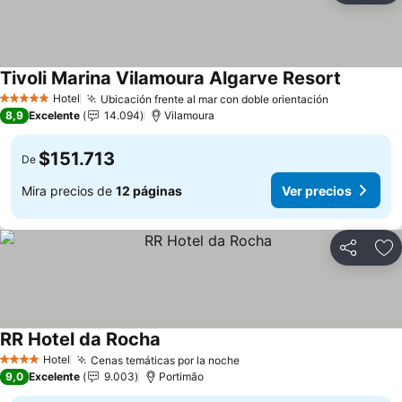
Tivoli Marina Vilamoura Algarve Resort
Hotel
Ubicación frente al mar con doble orientación
5 Estrellas
8,9
Excelente
14.094
Vilamoura
$151.713
De
Mira precios de
12 páginas
Ver precios
Compartir
Ag
RR Hotel da Rocha
Hotel
Cenas temáticas por la noche
4 Estrellas
9,0
Excelente
9.003
Portimão