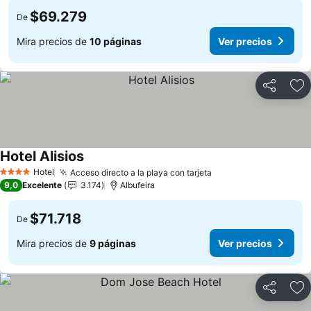
$69.279
De
Mira precios de
10 páginas
Ver precios
Compartir
Ag
Hotel Alisios
Hotel
Acceso directo a la playa con tarjeta
4 Estrellas
9,0
Excelente
3.174
Albufeira
$71.718
De
Mira precios de
9 páginas
Ver precios
Compartir
Ag