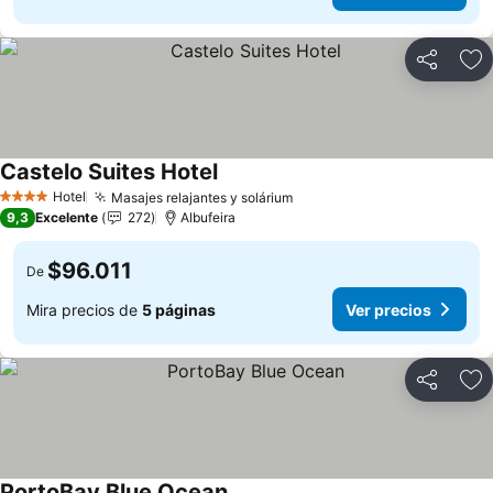
Compartir
Ag
Castelo Suites Hotel
Hotel
Masajes relajantes y solárium
4 Estrellas
9,3
Excelente
272
Albufeira
$96.011
De
Mira precios de
5 páginas
Ver precios
Compartir
Ag
PortoBay Blue Ocean