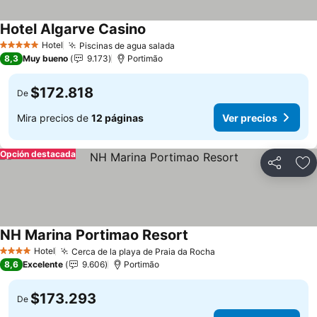
Hotel Algarve Casino
Hotel
Piscinas de agua salada
5 Estrellas
8,3
Muy bueno
9.173
Portimão
$172.818
De
Mira precios de
12 páginas
Ver precios
Opción destacada
Compartir
Ag
NH Marina Portimao Resort
Hotel
Cerca de la playa de Praia da Rocha
4 Estrellas
8,6
Excelente
9.606
Portimão
$173.293
De