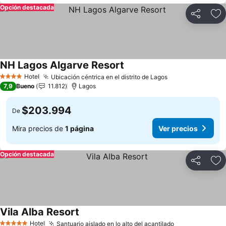
Opción destacada
Compartir
Ag
NH Lagos Algarve Resort
Hotel
Ubicación céntrica en el distrito de Lagos
4 Estrellas
7,9
Bueno
11.812
Lagos
$203.994
De
Mira precios de
1 página
Ver precios
Opción destacada
Compartir
Ag
Vila Alba Resort
Hotel
Santuario aislado en lo alto del acantilado