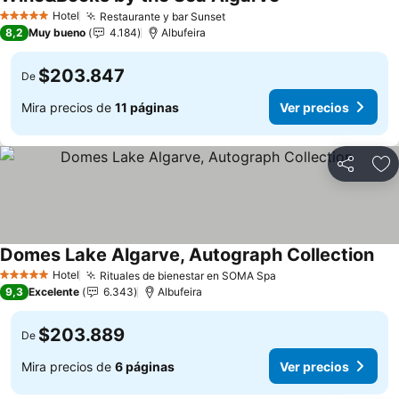
Hotel
Restaurante y bar Sunset
5 Estrellas
8,2
Muy bueno
4.184
Albufeira
$203.847
De
Mira precios de
11 páginas
Ver precios
Compartir
Ag
Domes Lake Algarve, Autograph Collection
Hotel
Rituales de bienestar en SOMA Spa
5 Estrellas
9,3
Excelente
6.343
Albufeira
$203.889
De
Mira precios de
6 páginas
Ver precios