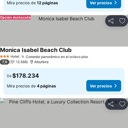
Mira precios de
12 páginas
Ver precios
Opción destacada
Compartir
Ag
Monica Isabel Beach Club
Hotel
Comedor panorámico en el octavo piso
3 Estrellas
7,0
12.566
Albufeira
$178.234
De
Mira precios de
4 páginas
Ver precios
Compartir
Ag