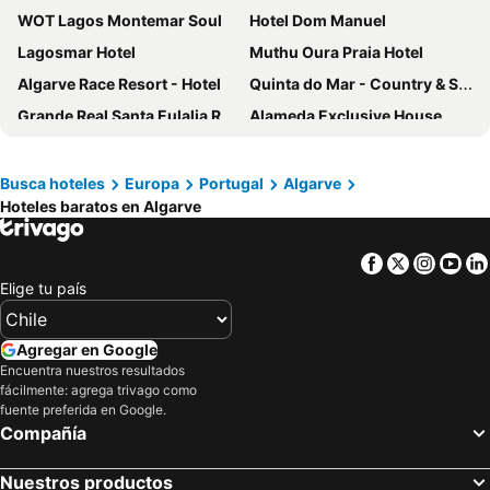
WOT Lagos Montemar Soul
Hotel Dom Manuel
Lagosmar Hotel
Muthu Oura Praia Hotel
Algarve Race Resort - Hotel
Quinta do Mar - Country & Sea Village
Grande Real Santa Eulalia Resort & Hotel Spa
Alameda Exclusive House
The Editory By The Sea Lagos
Pelican Alvor
Best Western Hotel Dom Bernardo
Marina Club Lagos Resort
Busca hoteles
Europa
Portugal
Algarve
Hoteles baratos en Algarve
Palmares Beach House Hotel
Jupiter Algarve Hotel
EPIC SANA Algarve Hotel
Monica Isabel Beach Club
Facebook
Twitter
Insta
Yo
Vale d'El Rei Hotel & Villas
Pestana Viking
Elige tu país
Auramar Beach Resort
Vila Gale Tavira
ibis Faro Algarve
Pine Cliffs Hotel, a Luxury Collection Resort, Algarve
Agregar en Google
Agua Hotels Riverside
Tivoli Carvoeiro Algarve Resort
Encuentra nuestros resultados
fácilmente: agrega trivago como
Hospedaria Frangaria
Quinta do Paraiso
fuente preferida en Google.
Compañía
Dom Jose Beach Hotel
Hotel Quarteirasol
Oceano Atlantico Apartamentos Turisticos
Pestana Palm Gardens
Nuestros productos