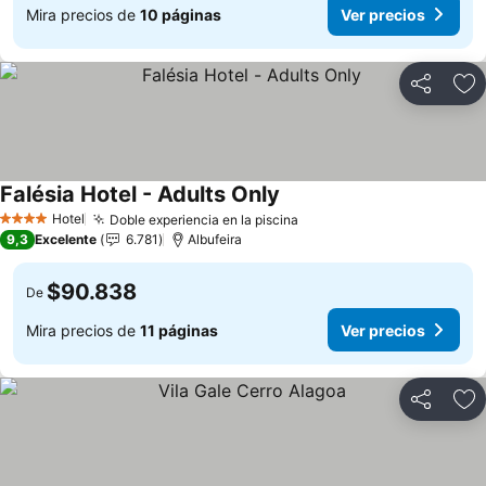
Mira precios de
10 páginas
Ver precios
Compartir
Ag
Falésia Hotel - Adults Only
Hotel
Doble experiencia en la piscina
4 Estrellas
9,3
Excelente
6.781
Albufeira
$90.838
De
Mira precios de
11 páginas
Ver precios
Compartir
Ag