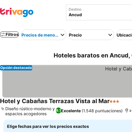
Destino
Filtros
Precios de menor a mayor
Precio
Ubicac
Hoteles baratos en Ancud, 
Opción destacada
Hotel y Cabañas Terrazas Vista al Mar
3 Estrella
Diseño rústico-moderno y
Excelente
(1.548 puntuaciones)
9,1
a
espacios acogedores
Elige fechas para ver los precios exactos