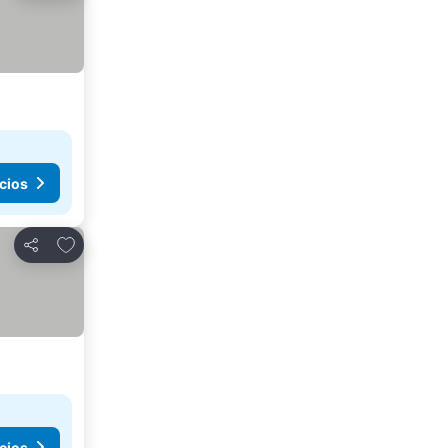
cios
Agregar a favoritos
Compartir
cios