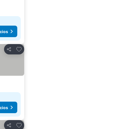
cios
Agregar a favoritos
Compartir
cios
Agregar a favoritos
Compartir