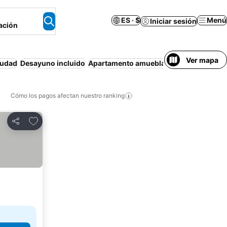
ES · $
Menú
Iniciar sesión
ación
Ver mapa
iudad
Desayuno incluido
Apartamento amueblado
Resort
Estaci
Cómo los pagos afectan nuestro ranking
Agregar a favoritos
Compartir