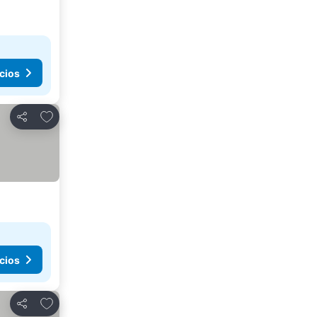
cios
Agregar a favoritos
Compartir
cios
Agregar a favoritos
Compartir