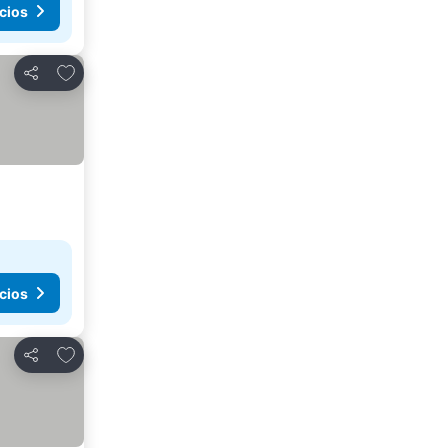
cios
Agregar a favoritos
Compartir
cios
Agregar a favoritos
Compartir