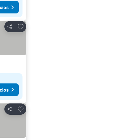
cios
Agregar a favoritos
Compartir
cios
Agregar a favoritos
Compartir