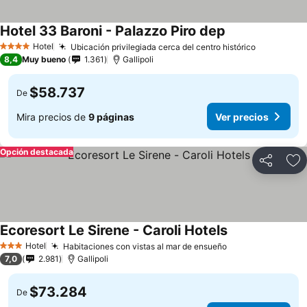
Hotel 33 Baroni - Palazzo Piro dep
Hotel
Ubicación privilegiada cerca del centro histórico
4 Estrellas
8,4
Muy bueno
1.361
Gallipoli
$58.737
De
Mira precios de
9 páginas
Ver precios
Opción destacada
Compartir
Ag
Ecoresort Le Sirene - Caroli Hotels
Hotel
Habitaciones con vistas al mar de ensueño
3 Estrellas
7,0
2.981
Gallipoli
$73.284
De