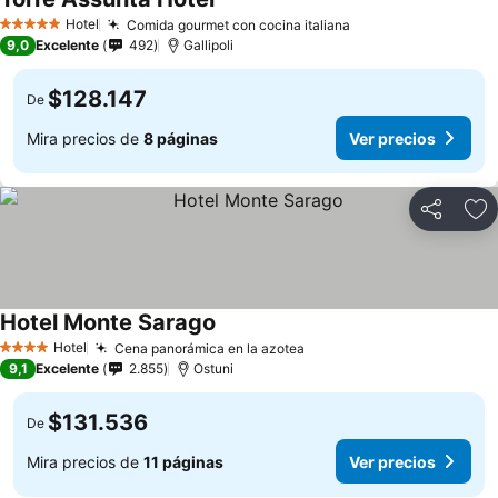
Hotel
Comida gourmet con cocina italiana
5 Estrellas
9,0
Excelente
492
Gallipoli
$128.147
De
Mira precios de
8 páginas
Ver precios
Compartir
Ag
Hotel Monte Sarago
Hotel
Cena panorámica en la azotea
4 Estrellas
9,1
Excelente
2.855
Ostuni
$131.536
De
Mira precios de
11 páginas
Ver precios