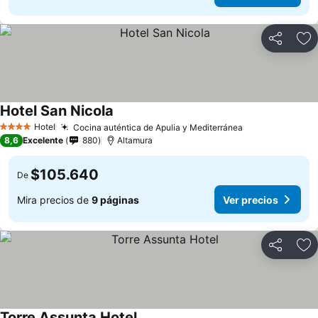
Compartir
Ag
Hotel San Nicola
Hotel
Cocina auténtica de Apulia y Mediterránea
4 Estrellas
8,6
Excelente
880
Altamura
$105.640
De
Mira precios de
9 páginas
Ver precios
Compartir
Ag
Torre Assunta Hotel