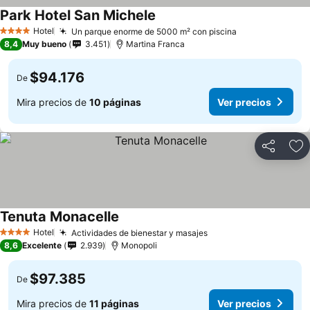
Park Hotel San Michele
Hotel
Un parque enorme de 5000 m² con piscina
4 Estrellas
8,4
Muy bueno
3.451
Martina Franca
$94.176
De
Mira precios de
10 páginas
Ver precios
Compartir
Ag
Tenuta Monacelle
Hotel
Actividades de bienestar y masajes
4 Estrellas
8,6
Excelente
2.939
Monopoli
$97.385
De
Mira precios de
11 páginas
Ver precios