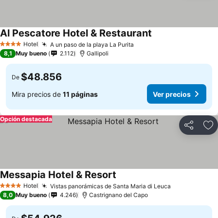
Al Pescatore Hotel & Restaurant
Hotel
A un paso de la playa La Purita
4 Estrellas
8,1
Muy bueno
2.112
Gallipoli
$48.856
De
Mira precios de
11 páginas
Ver precios
Opción destacada
Compartir
Ag
Messapia Hotel & Resort
Hotel
Vistas panorámicas de Santa Maria di Leuca
4 Estrellas
8,0
Muy bueno
4.246
Castrignano del Capo