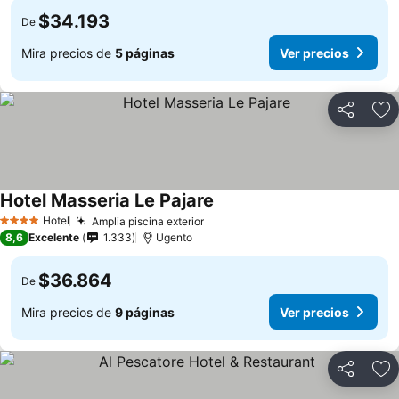
$34.193
De
Mira precios de
5 páginas
Ver precios
Compartir
Ag
Hotel Masseria Le Pajare
Hotel
Amplia piscina exterior
4 Estrellas
8,6
Excelente
1.333
Ugento
$36.864
De
Mira precios de
9 páginas
Ver precios
Compartir
Ag