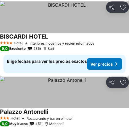
Compartir
Ag
BISCARDI HOTEL
Hotel
Interiores modernos y recién reformados
4 Estrellas
9,0
Excelente
235
Bari
Elige fechas para ver los precios exactos
Ver precios
Compartir
Ag
Palazzo Antonelli
Hotel
Restaurante y bar en el hotel
3 Estrellas
8,0
Muy bueno
451
Monopoli