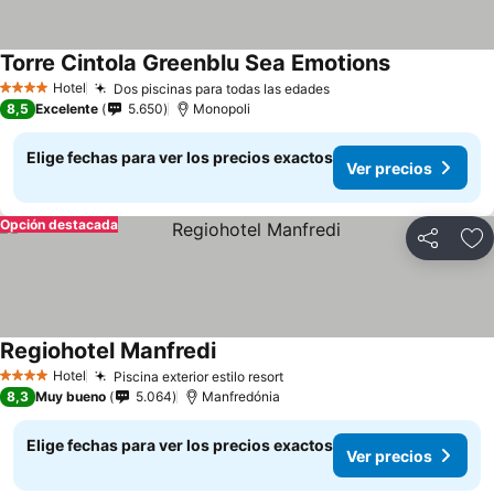
Torre Cintola Greenblu Sea Emotions
Hotel
Dos piscinas para todas las edades
4 Estrellas
8,5
Excelente
5.650
Monopoli
Elige fechas para ver los precios exactos
Ver precios
Opción destacada
Compartir
Ag
Regiohotel Manfredi
Hotel
Piscina exterior estilo resort
4 Estrellas
8,3
Muy bueno
5.064
Manfredónia
Elige fechas para ver los precios exactos
Ver precios