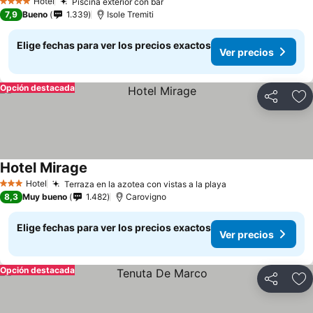
Hotel
Piscina exterior con bar
4 Estrellas
7,9
Bueno
1.339
Isole Tremiti
Elige fechas para ver los precios exactos
Ver precios
Opción destacada
Compartir
Ag
Hotel Mirage
Hotel
Terraza en la azotea con vistas a la playa
3 Estrellas
8,3
Muy bueno
1.482
Carovigno
Elige fechas para ver los precios exactos
Ver precios
Opción destacada
Compartir
Ag