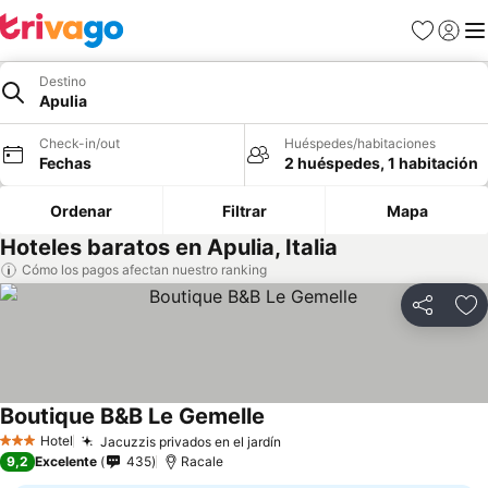
Favoritos
Iniciar 
Me
Destino
Apulia
Check-in/out
Huéspedes/habitaciones
Fechas
2 huéspedes, 1 habitación
Ordenar
Filtrar
Mapa
Hoteles baratos en Apulia, Italia
Cómo los pagos afectan nuestro ranking
Compartir
Ag
Boutique B&B Le Gemelle
Hotel
Jacuzzis privados en el jardín
3 Estrellas
9,2
Excelente
435
Racale