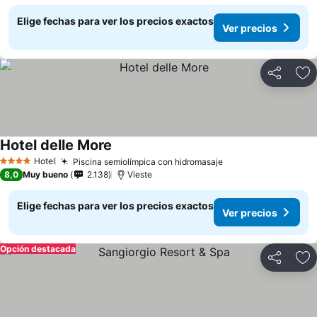
Elige fechas para ver los precios exactos
Ver precios
Compartir
Ag
Hotel delle More
Hotel
Piscina semiolímpica con hidromasaje
4 Estrellas
8,0
Muy bueno
2.138
Vieste
Elige fechas para ver los precios exactos
Ver precios
Opción destacada
Compartir
Ag