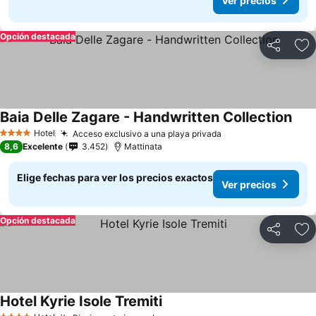
Ver precios
Opción destacada
Compartir
Ag
Baia Delle Zagare - Handwritten Collection
Hotel
Acceso exclusivo a una playa privada
4 Estrellas
8,6
Excelente
3.452
Mattinata
Elige fechas para ver los precios exactos
Ver precios
Opción destacada
Compartir
Ag
Hotel Kyrie Isole Tremiti