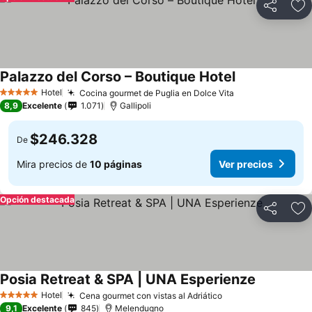
Compartir
Ag
Palazzo del Corso – Boutique Hotel
Hotel
Cocina gourmet de Puglia en Dolce Vita
5 Estrellas
8,9
Excelente
1.071
Gallipoli
$246.328
De
Mira precios de
10 páginas
Ver precios
Opción destacada
Compartir
Ag
Posia Retreat & SPA | UNA Esperienze
Hotel
Cena gourmet con vistas al Adriático
5 Estrellas
9,1
Excelente
845
Melendugno