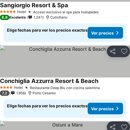
Sangiorgio Resort & Spa
Hotel
Acceso exclusivo al spa para huéspedes
5 Estrellas
8,8
Excelente
1.247
Cutrofiano
Elige fechas para ver los precios exactos
Ver precios
Compartir
Ag
Conchiglia Azzurra Resort & Beach
Hotel
Restaurante Deep Blu con cocina salentina
4 Estrellas
7,2
1.858
Porto Cesareo
Elige fechas para ver los precios exactos
Ver precios
Compartir