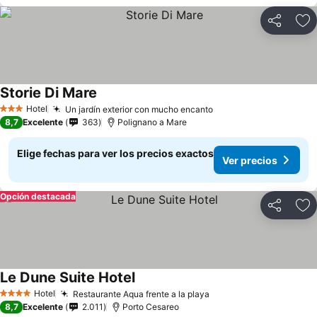
Compartir
Ag
Storie Di Mare
Hotel
Un jardín exterior con mucho encanto
3 Estrellas
8,7
Excelente
363
Polignano a Mare
Elige fechas para ver los precios exactos
Ver precios
Opción destacada
Compartir
Ag
Le Dune Suite Hotel
Hotel
Restaurante Aqua frente a la playa
4 Estrellas
8,7
Excelente
2.011
Porto Cesareo