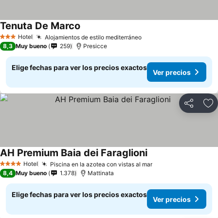
Tenuta De Marco
Hotel
Alojamientos de estilo mediterráneo
3 Estrellas
8,3
Muy bueno
259
Presicce
Elige fechas para ver los precios exactos
Ver precios
Compartir
Ag
AH Premium Baia dei Faraglioni
Hotel
Piscina en la azotea con vistas al mar
4 Estrellas
8,4
Muy bueno
1.378
Mattinata
Elige fechas para ver los precios exactos
Ver precios