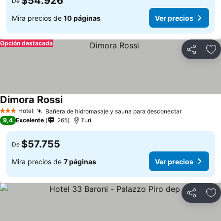
$54.926
De
Mira precios de
10 páginas
Ver precios
Opción destacada
Compartir
Ag
Dimora Rossi
Hotel
Bañera de hidromasaje y sauna para desconectar
3 Estrellas
9,4
Excelente
265
Turi
$57.755
De
Mira precios de
7 páginas
Ver precios
Compartir
Ag