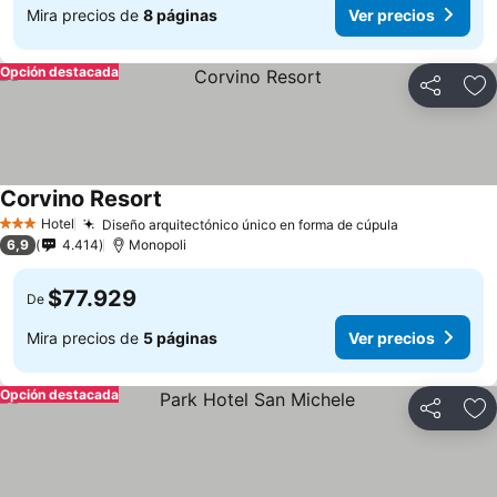
Mira precios de
8 páginas
Ver precios
Opción destacada
Compartir
Ag
Corvino Resort
Hotel
Diseño arquitectónico único en forma de cúpula
3 Estrellas
6,9
4.414
Monopoli
$77.929
De
Mira precios de
5 páginas
Ver precios
Opción destacada
Compartir
Ag