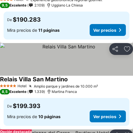
4 Estrellas
9,5
Excelente
2.109
Uggiano La Chiesa
$190.283
De
Mira precios de
11 páginas
Ver precios
Compartir
Ag
Relais Villa San Martino
Hotel
Amplio parque y jardines de 10.000 m²
5 Estrellas
8,5
Excelente
1.339
Martina Franca
$199.393
De
Mira precios de
10 páginas
Ver precios
Opción destacada