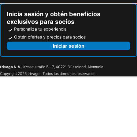
Parco Dei Principi Hotel Congress & SPA
Le Club Boutique Hotel
Metamare
Dimora Lucia Hotel
Inicia sesión y obtén beneficios
Hotel Selenia Residence
Tivoli Palazzo 1880 Lecce Hotel
exclusivos para socios
Il Melograno
Room 56
Personaliza tu experiencia
Suite 10 Home Design & Spa
B&B Piazza 300mila
Obtén ofertas y precios para socios
Maison Rudy - by Annet
Borgoterra
Iniciar sesión
Dimora delle Rondini
Eden De Martino
Grand Hotel La Chiusa di Chietri
Villaggio Camping Bosco Selva
trivago N.V.
, Kesselstraße 5 – 7, 40221 Düsseldorf, Alemania
Grand Hotel Olimpo
Masseria Montepaolo Dimora di Charme
Copyright 2026 trivago | Todos los derechos reservados.
Avantgarde Hotel
Palazzo D'Erchia
D'Aragona Lifestyle Hotel
San Lorenzo Boutique Hotel & SPA
Corvino Resort
Il sogno di Ele
Corte di Nettuno - CDSHotels
M&F Hotel
Masseria Torre Coccaro
Hotel Profumo Di Mare
Callistos Hotel & Spa