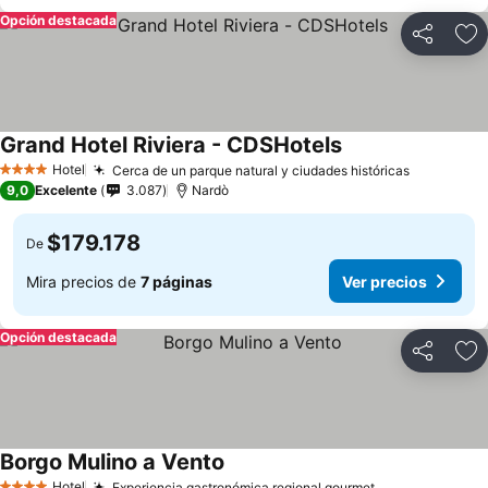
Opción destacada
Compartir
Ag
Grand Hotel Riviera - CDSHotels
Hotel
Cerca de un parque natural y ciudades históricas
4 Estrellas
9,0
Excelente
3.087
Nardò
$179.178
De
Mira precios de
7 páginas
Ver precios
Opción destacada
Compartir
Ag
Borgo Mulino a Vento
Hotel
Experiencia gastronómica regional gourmet