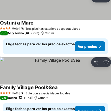
Ag
Ostuni a Mare
Hotel
Tres piscinas exteriores espectaculares
4 Estrellas
8,3
Muy bueno
2.797
Ostuni
Elige fechas para ver los precios exactos
Ver precios
Compartir
Ag
Family Village Pool&Sea
Hotel
Bufé con especialidades locales
4 Estrellas
7,6
Bueno
1.054
Otranto
Elige fechas para ver los precios exactos