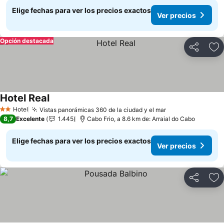
Elige fechas para ver los precios exactos
Ver precios
Opción destacada
Compartir
Ag
Hotel Real
Ver precios
Hotel
Vistas panorámicas 360 de la ciudad y el mar
Ver precios
2 Estrellas
8,7
Excelente
1.445
Cabo Frio, a 8.6 km de: Arraial do Cabo
Elige fechas para ver los precios exactos
Ver precios
Compartir
Ag