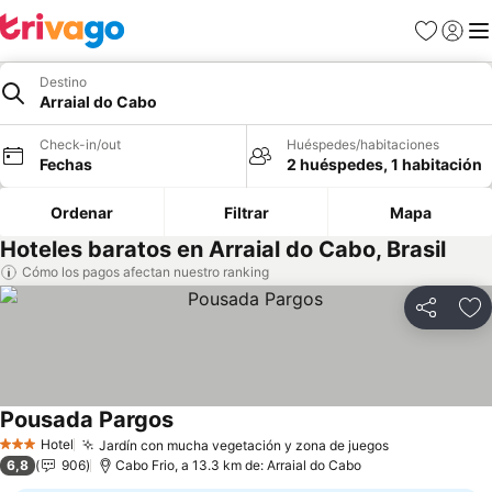
Favoritos
Iniciar 
Me
Destino
Arraial do Cabo
Check-in/out
Huéspedes/habitaciones
Fechas
2 huéspedes, 1 habitación
Ordenar
Filtrar
Mapa
Hoteles baratos en Arraial do Cabo, Brasil
Cómo los pagos afectan nuestro ranking
Compartir
Ag
Pousada Pargos
Ver precios
Hotel
Jardín con mucha vegetación y zona de juegos
Ver precios
3 Estrellas
6,8
906
Cabo Frio, a 13.3 km de: Arraial do Cabo