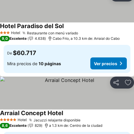
Hotel Paradiso del Sol
Ver precios
Hotel
Restaurante con menú variado
Ver precios
3 Estrellas
9,0
Excelente
4.638
Cabo Frio, a 10.3 km de: Arraial do Cabo
$60.717
De
Mira precios de
10 páginas
Ver precios
Compartir
Ag
Arraial Concept Hotel
Ver precios
Hotel
Jacuzzi relajante disponible
Ver precios
5 Estrellas
8,6
Excelente
829
a 1.3 km de: Centro de la ciudad