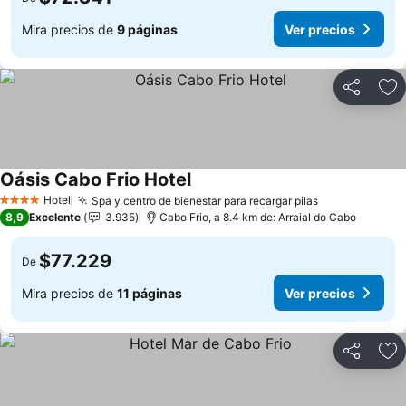
Mira precios de
9 páginas
Ver precios
Compartir
Ag
Oásis Cabo Frio Hotel
Ver precios
Hotel
Spa y centro de bienestar para recargar pilas
Ver precios
4 Estrellas
8,9
Excelente
3.935
Cabo Frio, a 8.4 km de: Arraial do Cabo
$77.229
De
Mira precios de
11 páginas
Ver precios
Compartir
Ag