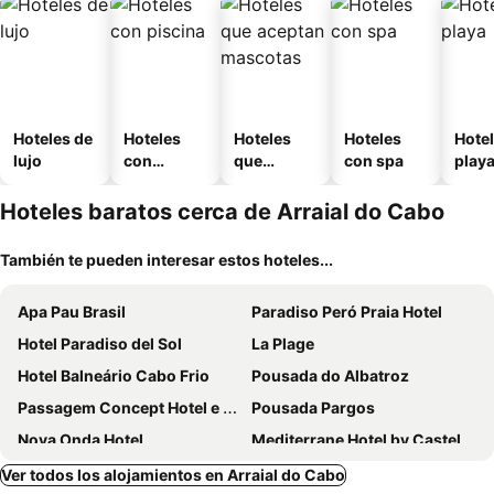
Hoteles de
Hoteles
Hoteles
Hoteles
Hotel
lujo
con
que
con spa
play
piscina
aceptan
mascotas
Hoteles baratos cerca de Arraial do Cabo
También te pueden interesar estos hoteles...
Apa Pau Brasil
Paradiso Peró Praia Hotel
Hotel Paradiso del Sol
La Plage
Hotel Balneário Cabo Frio
Pousada do Albatroz
Passagem Concept Hotel e Spa
Pousada Pargos
Nova Onda Hotel
Mediterrane Hotel by Castelo Itaipava
Capitão n'Areia
Samba Cabo Frio
Ver todos los alojamientos en Arraial do Cabo