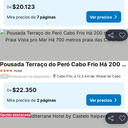
$20.123
De
Mira precios de
7 páginas
Ver precios
Compartir
Ag
Pousada Terraço do Peró Cabo Frio Há 200 metros da Praia Vista pro Mar Há 700 metros praia das Conchas
Ver precios
Hotel
4 Estrellas
/
Cabo Frio, a 12.3 km de: Arraial do Cabo
Puntuación no disponible
$22.350
De
Mira precios de
2 páginas
Ver precios
Opción destacada
Compartir
Ag