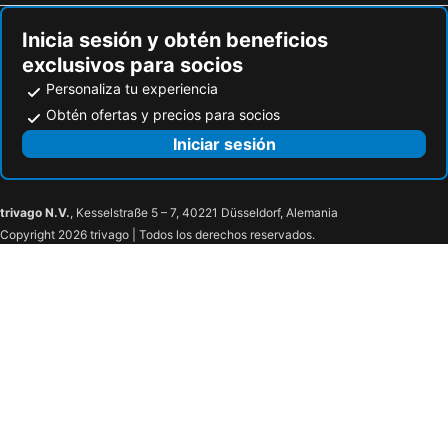
Sereno Hotel
Pousada Palmares
Inicia sesión y obtén beneficios
Canto da Canoa
Paraiso Paradisiaco
exclusivos para socios
Hotel La Brise
Hotel Cave do Sol
Personaliza tu experiencia
Pousada Miramar
Casa grande em Arraial do Cabo
Obtén ofertas y precios para socios
Mirante da Prainha Pousada
Varandas ao Mar
Iniciar sesión
Pousada Terra Do Sol
Hostel Mar dos Anjos
Nautillus
Pousada Panceiro
trivago N.V.
, Kesselstraße 5 – 7, 40221 Düsseldorf, Alemania
Pousada Cambucá de Cabo Frio
Ed. Solar Das Caravelas
Copyright 2026 trivago | Todos los derechos reservados.
Pousada Porto Maresias