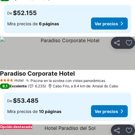
$52.155
De
Mira precios de
6 páginas
Ver precios
Compartir
Ag
Paradiso Corporate Hotel
Ver precios
Hotel
Piscina en la azotea con vistas panorámicas
Ver precios
4 Estrellas
9,1
Excelente
6.235
Cabo Frio, a 8.4 km de: Arraial do Cabo
$53.485
De
Mira precios de
10 páginas
Ver precios
Opción destacada
Compartir
Ag