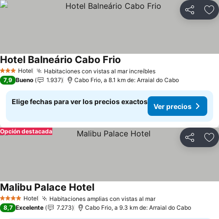
Compartir
Ag
Hotel Balneário Cabo Frio
Ver precios
Hotel
Habitaciones con vistas al mar increíbles
Ver precios
3 Estrellas
7,9
Bueno
1.937
Cabo Frio, a 8.1 km de: Arraial do Cabo
Elige fechas para ver los precios exactos
Ver precios
Opción destacada
Compartir
Ag
Malibu Palace Hotel
Ver precios
Hotel
Habitaciones amplias con vistas al mar
Ver precios
4 Estrellas
8,7
Excelente
7.273
Cabo Frio, a 9.3 km de: Arraial do Cabo