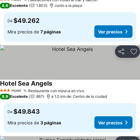
Ver precios
3 Estrellas
8,6
Excelente
1.803
Junto a la playa
$49.262
De
Mira precios de
7 páginas
Ver precios
Compartir
Ag
Hotel Sea Angels
Ver precios
Hotel
Restaurante con música en vivo
Ver precios
3 Estrellas
8,9
Excelente
867
a 1.0 km de: Centro de la ciudad
$49.843
De
Mira precios de
3 páginas
Ver precios