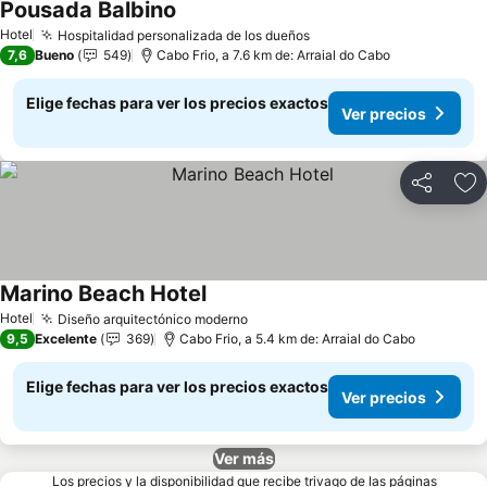
Pousada Balbino
Ver precios
Hotel
Hospitalidad personalizada de los dueños
Ver precios
7,6
Bueno
549
Cabo Frio, a 7.6 km de: Arraial do Cabo
Elige fechas para ver los precios exactos
Ver precios
Compartir
Ag
Marino Beach Hotel
Ver precios
Hotel
Diseño arquitectónico moderno
Ver precios
9,5
Excelente
369
Cabo Frio, a 5.4 km de: Arraial do Cabo
Elige fechas para ver los precios exactos
Ver precios
Ver más
Los precios y la disponibilidad que recibe trivago de las páginas