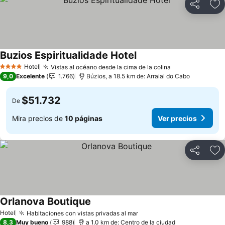
Compartir
Ag
Buzios Espiritualidade Hotel
Ver precios
Hotel
Vistas al océano desde la cima de la colina
Ver precios
4 Estrellas
9,0
Excelente
1.766
Búzios, a 18.5 km de: Arraial do Cabo
$51.732
De
Mira precios de
10 páginas
Ver precios
Compartir
Ag
Orlanova Boutique
Ver precios
Hotel
Habitaciones con vistas privadas al mar
Ver precios
8,3
Muy bueno
988
a 1.0 km de: Centro de la ciudad