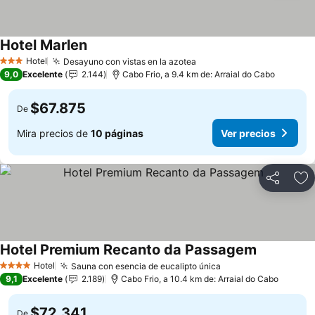
Hotel Marlen
Ver precios
Hotel
Desayuno con vistas en la azotea
Ver precios
3 Estrellas
9,0
Excelente
2.144
Cabo Frio, a 9.4 km de: Arraial do Cabo
$67.875
De
Mira precios de
10 páginas
Ver precios
Compartir
Ag
Hotel Premium Recanto da Passagem
Ver precio
Hotel
Sauna con esencia de eucalipto única
Ver precios
4 Estrellas
9,1
Excelente
2.189
Cabo Frio, a 10.4 km de: Arraial do Cabo
$72.341
De