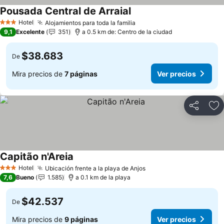
Pousada Central de Arraial
Ver precios
Hotel
Alojamientos para toda la familia
Ver precios
3 Estrellas
9,1
Excelente
351
a 0.5 km de: Centro de la ciudad
$38.683
De
Mira precios de
7 páginas
Ver precios
Compartir
Ag
Capitão n'Areia
Ver precios
Hotel
Ubicación frente a la playa de Anjos
Ver precios
3 Estrellas
7,6
Bueno
1.585
a 0.1 km de la playa
$42.537
De
Mira precios de
9 páginas
Ver precios