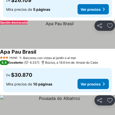
$26.109
De
Mira precios de
5 páginas
Ver precios
Opción destacada
Compartir
Ag
Apa Pau Brasil
Ver precios
Hotel
Balcones con vistas al jardín o al mar
Ver precios
3 Estrellas
8,8
Excelente
6.337
Búzios, a 18.6 km de: Arraial do Cabo
$30.870
De
Mira precios de
10 páginas
Ver precios
Compartir
Ag