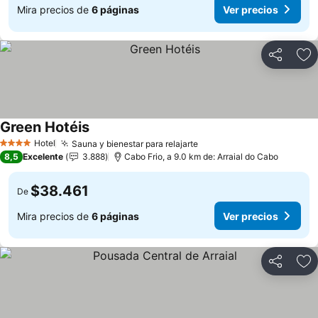
Mira precios de
6 páginas
Ver precios
Compartir
Ag
Green Hotéis
Ver precios
Hotel
Sauna y bienestar para relajarte
Ver precios
4 Estrellas
8,5
Excelente
3.888
Cabo Frio, a 9.0 km de: Arraial do Cabo
$38.461
De
Mira precios de
6 páginas
Ver precios
Compartir
Ag