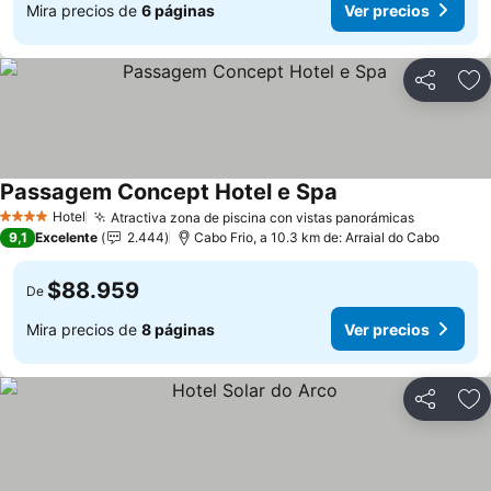
Mira precios de
6 páginas
Ver precios
Compartir
Ag
Passagem Concept Hotel e Spa
Ver precios
Hotel
Atractiva zona de piscina con vistas panorámicas
Ver preci
4 Estrellas
9,1
Excelente
2.444
Cabo Frio, a 10.3 km de: Arraial do Cabo
$88.959
De
Mira precios de
8 páginas
Ver precios
Compartir
Ag