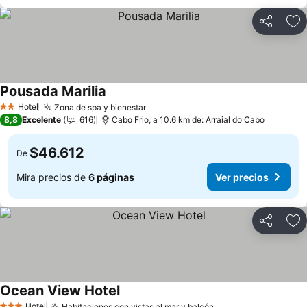
Compartir
Ag
Pousada Marilia
Ver precios
Hotel
Zona de spa y bienestar
Ver precios
2 Estrellas
8,8
Excelente
616
Cabo Frio, a 10.6 km de: Arraial do Cabo
$46.612
De
Mira precios de
6 páginas
Ver precios
Compartir
Ag
Ocean View Hotel
Ver precios
Hotel
Habitaciones con vistas al mar y balcón