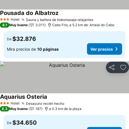
Pousada do Albatroz
Ver precios
Hotel
Sauna y bañera de hidromasaje relajantes
Ver precios
3 Estrellas
8,1
Muy bueno
3.011
Cabo Frio, a 5.2 km de: Arraial do Cabo
$32.876
De
Mira precios de
10 páginas
Ver precios
Compartir
Ag
Aquarius Osteria
Ver precios
Hotel
Desayuno recién hecho
Ver precios
3 Estrellas
8,3
Muy bueno
187
a 0.3 km de la playa
$34.650
De