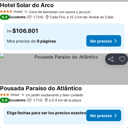
Hotel Solar do Arco
Ver precios
Hotel
Zona de bienestar con sauna y jacuzzi
Ver precios
4 Estrellas
9,5
Excelente
1.734
Cabo Frio, a 10.2 km de: Arraial do Cabo
$106.801
De
Mira precios de
6 páginas
Ver precios
Compartir
Ag
Pousada Paraíso do Atlântico
Ver precios
Hotel
Un jardín exuberante y bien cuidado
Ver precios
3 Estrellas
8,6
Excelente
1.712
a 0.4 km de la playa
Elige fechas para ver los precios exactos
Ver precios