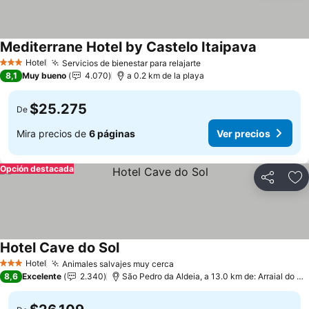
Mediterrane Hotel by Castelo Itaipava
Ver preci
Hotel
Servicios de bienestar para relajarte
Ver precios
3 Estrellas
8,1
Muy bueno
4.070
a 0.2 km de la playa
$25.275
De
Mira precios de
6 páginas
Ver precios
Opción destacada
Compartir
Ag
Hotel Cave do Sol
Ver precios
Hotel
Animales salvajes muy cerca
Ver precios
3 Estrellas
8,6
Excelente
2.340
São Pedro da Aldeia, a 13.0 km de: Arraial do C