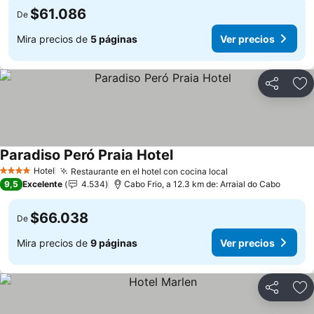
$61.086
De
Mira precios de
5 páginas
Ver precios
Compartir
Ag
Paradiso Peró Praia Hotel
Ver precios
Hotel
Restaurante en el hotel con cocina local
Ver precios
4 Estrellas
9,5
Excelente
4.534
Cabo Frio, a 12.3 km de: Arraial do Cabo
$66.038
De
Mira precios de
9 páginas
Ver precios
Compartir
Ag