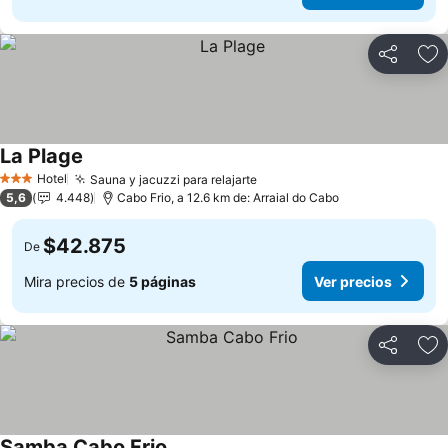
Compartir
Ag
La Plage
Ver precios
Hotel
Sauna y jacuzzi para relajarte
Ver precios
3 Estrellas
5,6
4.448
Cabo Frio, a 12.6 km de: Arraial do Cabo
$42.875
De
Mira precios de
5 páginas
Ver precios
Compartir
Ag
Samba Cabo Frio