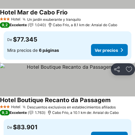
Hotel Mar de Cabo Frio
Ver precios
Hotel
Un jardín exuberante y tranquilo
Ver precios
3 Estrellas
9,2
Excelente
1.040
Cabo Frio, a 8.1 km de: Arraial do Cabo
$77.345
De
Mira precios de
6 páginas
Ver precios
Compartir
Ag
Hotel Boutique Recanto da Passagem
Ver precio
Hotel
Descuentos exclusivos en establecimientos afiliados
Ver prec
3 Estrellas
9,3
Excelente
1.763
Cabo Frio, a 10.1 km de: Arraial do Cabo
$83.901
De