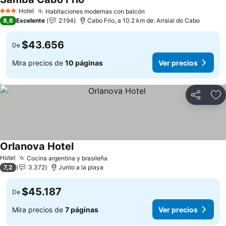
Ver precios
Hotel
Habitaciones modernas con balcón
Ver precios
3 Estrellas
8,6
Excelente
2.194
Cabo Frio, a 10.2 km de: Arraial do Cabo
$43.656
De
Mira precios de
10 páginas
Ver precios
Compartir
Ag
Orlanova Hotel
Ver precios
Hotel
Cocina argentina y brasileña
Ver precios
7,2
3.372
Junto a la playa
$45.187
De
Mira precios de
7 páginas
Ver precios