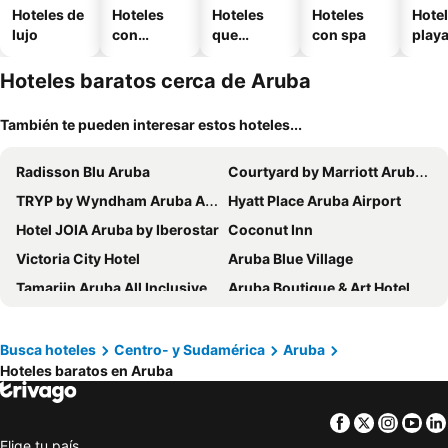
Hoteles de
Hoteles
Hoteles
Hoteles
Hotel
lujo
con
que
con spa
play
piscina
aceptan
mascotas
Hoteles baratos cerca de Aruba
También te pueden interesar estos hoteles...
Radisson Blu Aruba
Courtyard by Marriott Aruba Resort
TRYP by Wyndham Aruba Adults Only Hotel
Hyatt Place Aruba Airport
Hotel JOIA Aruba by Iberostar
Coconut Inn
Victoria City Hotel
Aruba Blue Village
Tamarijn Aruba All Inclusive
Aruba Boutique & Art Hotel, BW Signature Collection
Arubiana Inn
MVC Eagle Beach
Wonders Boutique Hotel
Talk of the Town Hotel & Beach Club
Busca hoteles
Centro- y Sudamérica
Aruba
Hoteles baratos en Aruba
RH Boutique Hotel Aruba
Sea Breeze Town
Aruba's Bakval Suites
Voco Surfside Aruba
Facebook
Twitter
Insta
Yo
The St. Regis Aruba Resort
Aruba Harmony Apartments
Elige tu país