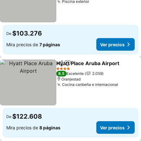
Piscina exterior
$103.276
De
Mira precios de
7 páginas
Ver precios
Hyatt Place Aruba Airport
Compartir
Agregar a favoritos
4 Estrellas
8,5
Excelente
2.059
Oranjestad
Cocina caribeña e internacional
$122.608
De
Mira precios de
8 páginas
Ver precios