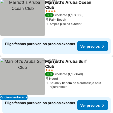
Marriott's Aruba Ocean
Compartir
Agregar a favoritos
Club
4 Estrellas
8,8
Excelente
3.083
Palm Beach
Amplia piscina exterior
Elige fechas para ver los precios exactos
Ver precios
Marriott's Aruba Surf
Compartir
Agregar a favoritos
Club
3 Estrellas
9,0
Excelente
7.640
Noord
Sauna y bañera de hidromasaje para
rejuvenecer
Opción destacada
Elige fechas para ver los precios exactos
Ver precios