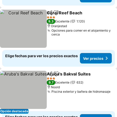
Coral Reef Beach
Compartir
Agregar a favoritos
3 Estrellas
9,3
Excelente
1.120
Oranjestad
Opciones para comer en el alojamiento y
cerca
Elige fechas para ver los precios exactos
Ver precios
Aruba's Bakval Suites
Compartir
Agregar a favoritos
3 Estrellas
9,7
Excelente
632
Noord
Piscina exterior y bañera de hidromasaje
Opción destacada
Elige fechas para ver los precios exactos