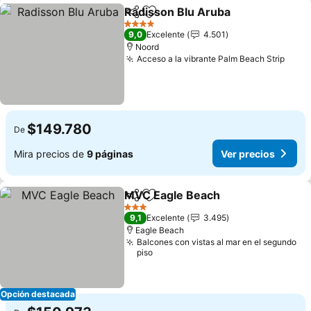
Radisson Blu Aruba
Compartir
Agregar a favoritos
4 Estrellas
9,0
Excelente
4.501
Noord
Acceso a la vibrante Palm Beach Strip
$149.780
De
Mira precios de
9 páginas
Ver precios
MVC Eagle Beach
Compartir
Agregar a favoritos
3 Estrellas
9,1
Excelente
3.495
Eagle Beach
Balcones con vistas al mar en el segundo
piso
Opción destacada