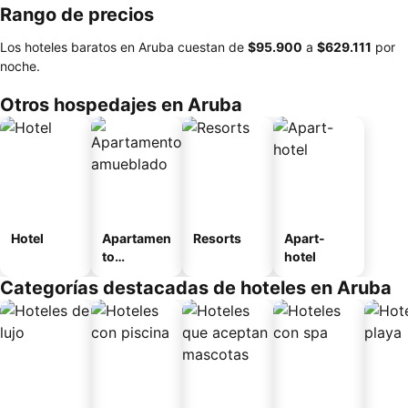
Rango de precios
Los hoteles baratos en Aruba cuestan de
‎$95.900
a
‎$629.111
por
noche.
Otros hospedajes en Aruba
Hotel
Apartamen
Resorts
Apart-
to
hotel
amueblad
Categorías destacadas de hoteles en Aruba
o