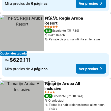
Mira precios de
6 páginas
Ver precios
The St. Regis Aruba
Compartir
Agregar a favoritos
Resort
5 Estrellas
8,6
Excelente
739
Palm Beach
Paisaje de piscina infinita en terrazas
Opción destacada
$629.111
De
Mira precios de
3 páginas
Ver precios
Tamarijn Aruba All
Compartir
Agregar a favoritos
Inclusive
4 Estrellas
8,7
Excelente
10.341
Oranjestad
Todas las habitaciones frente al mar con
vistas