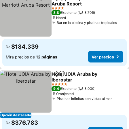
Compartir
Agregar a favoritos
Aruba Resort
4 Estrellas
8,8
Excelente
3.705
Noord
Bar en la piscina y piscinas tropicales
$184.339
De
Mira precios de
12 páginas
Ver precios
Hotel JOIA Aruba by
Compartir
Agregar a favoritos
Iberostar
5 Estrellas
9,4
Excelente
3.030
Oranjestad
Piscinas infinitas con vistas al mar
Opción destacada
$376.783
De