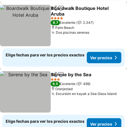
Boardwalk Boutique Hotel
Compartir
Agregar a favoritos
Aruba
4 Estrellas
9,7
Excelente
2.347
Palm Beach
Dos piscinas serenas
Elige fechas para ver los precios exactos
Ver precios
Serene by the Sea
Compartir
Agregar a favoritos
3 Estrellas
9,5
Excelente
499
Oranjestad
Excursión en kayak a Sea Glass Island
Elige fechas para ver los precios exactos
Ver precios