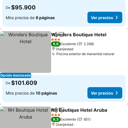
$95.900
De
Mira precios de
6 páginas
Ver precios
Wonders Boutique Hotel
Compartir
Agregar a favoritos
3 Estrellas
9,6
Excelente
2.398
Oranjestad
Piscina exterior de manantial natural
Opción destacada
$101.609
De
Mira precios de
10 páginas
Ver precios
RH Boutique Hotel Aruba
Compartir
Agregar a favoritos
3 Estrellas
9,3
Excelente
851
Oranjestad