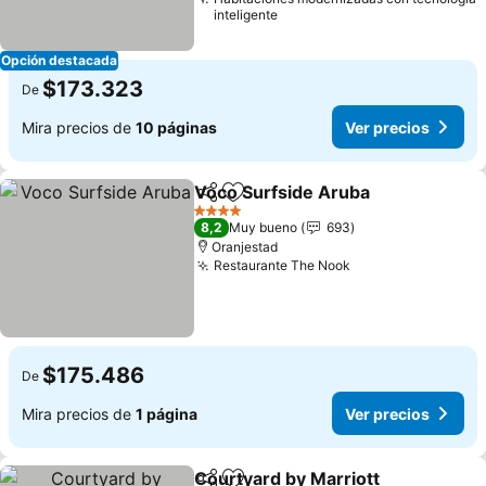
inteligente
Opción destacada
$173.323
De
Mira precios de
10 páginas
Ver precios
Voco Surfside Aruba
Compartir
Agregar a favoritos
4 Estrellas
8,2
Muy bueno
693
Oranjestad
Restaurante The Nook
$175.486
De
Mira precios de
1 página
Ver precios
Courtyard by Marriott