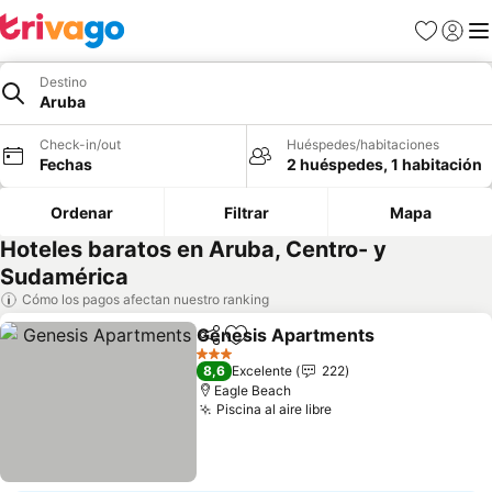
Favoritos
Iniciar 
Me
Destino
Aruba
Check-in/out
Huéspedes/habitaciones
Fechas
2 huéspedes, 1 habitación
Ordenar
Filtrar
Mapa
Hoteles baratos en Aruba, Centro- y
Sudamérica
Cómo los pagos afectan nuestro ranking
Genesis Apartments
Compartir
Agregar a favoritos
3 Estrellas
8,6
Excelente
222
Eagle Beach
Piscina al aire libre