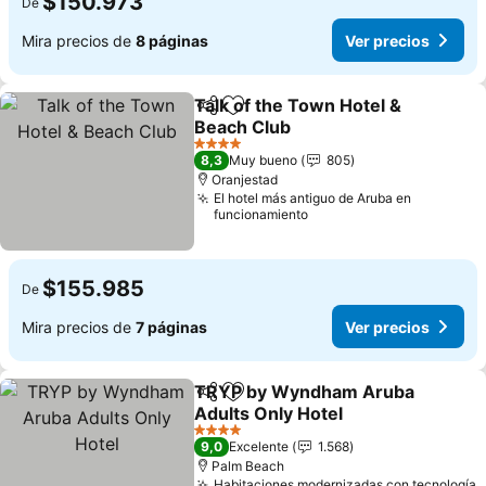
$150.973
De
Mira precios de
8 páginas
Ver precios
Talk of the Town Hotel &
Compartir
Agregar a favoritos
Beach Club
4 Estrellas
8,3
Muy bueno
805
Oranjestad
El hotel más antiguo de Aruba en
funcionamiento
$155.985
De
Mira precios de
7 páginas
Ver precios
TRYP by Wyndham Aruba
Compartir
Agregar a favoritos
Adults Only Hotel
4 Estrellas
9,0
Excelente
1.568
Palm Beach
Habitaciones modernizadas con tecnología