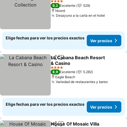
Collection
4 Estrellas
9,2
Excelente
529
Noord
Desayuno a la carta en el hotel
Elige fechas para ver los precios exactos
Ver precios
La Cabana Beach Resort
Compartir
Agregar a favoritos
& Casino
4 Estrellas
8,9
Excelente
5.282
Eagle Beach
Variedad de restaurantes y bares
Elige fechas para ver los precios exactos
Ver precios
House Of Mosaic Villa
Compartir
Agregar a favoritos