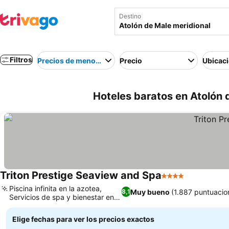
Destino
Filtros
Precios de menor a mayor
Precio
Ubicac
Hoteles baratos en Atolón d
Triton Prestige Seaview and Spa
4 Estrellas
Piscina infinita en la azotea,
Muy bueno
(1.887 puntuacio
8,1
Servicios de spa y bienestar en
el hotel
Elige fechas para ver los precios exactos