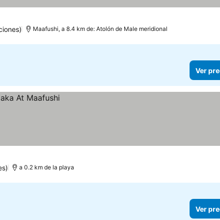
ciones)
Maafushi, a 8.4 km de: Atolón de Male meridional
Ver pre
es)
a 0.2 km de la playa
Ver pre