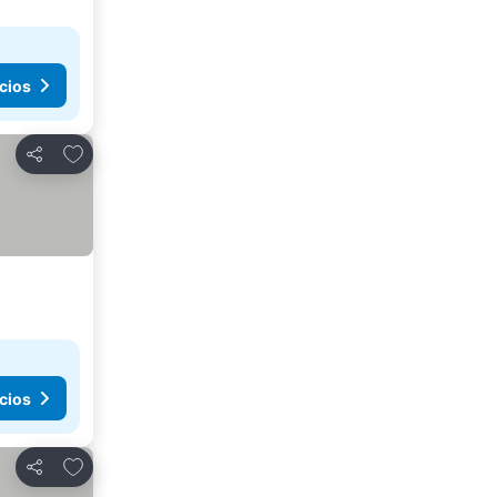
cios
Agregar a favoritos
Compartir
cios
Agregar a favoritos
Compartir