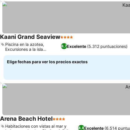
Kaani Grand Seaview
4 Estrellas
Piscina en la azotea,
Excelente
(5.312 puntuaciones)
8,7
Excursiones a la isla
seleccionadas
Elige fechas para ver los precios exactos
Arena Beach Hotel
4 Estrellas
Habitaciones con vistas al mar y
Excelente
(6.514 puntu
8,8