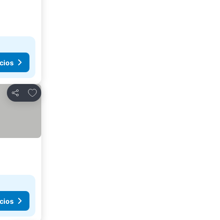
cios
Agregar a favoritos
Compartir
cios