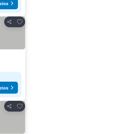
cios
Agregar a favoritos
Compartir
cios
Agregar a favoritos
Compartir