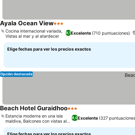
Ayala Ocean View
3 Estrellas
Cocina internacional variada,
Excelente
(710 puntuaciones)
9,1
Vistas al mar y al atardecer
Elige fechas para ver los precios exactos
Opción destacada
Beach Hotel Guraidhoo
3 Estrellas
Estancia moderna en una isla
Excelente
(327 puntuaciones
9,0
maldiva, Balcones con vistas al
mar
Elige fechas para ver los precios exactos