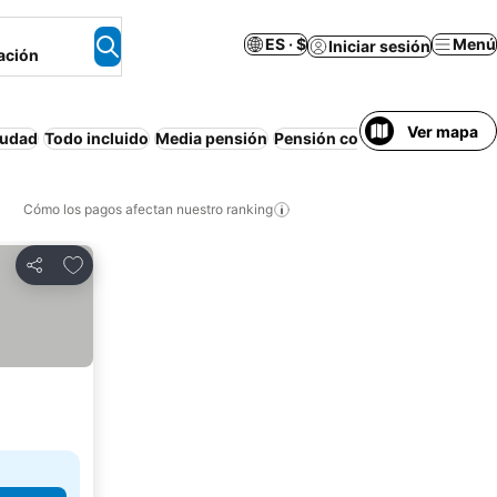
ES · $
Menú
Iniciar sesión
ación
Ver mapa
iudad
Todo incluido
Media pensión
Pensión completa
Resort
Ai
Cómo los pagos afectan nuestro ranking
Agregar a favoritos
Compartir