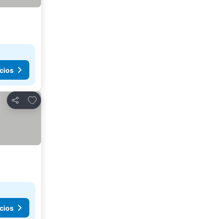
cios
Agregar a favoritos
Compartir
cios