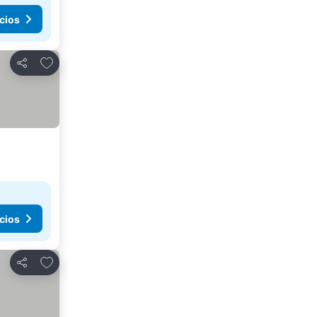
cios
Agregar a favoritos
Compartir
cios
Agregar a favoritos
Compartir