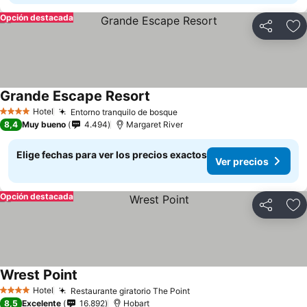
Opción destacada
Compartir
Ag
Grande Escape Resort
Ver precios
Hotel
Entorno tranquilo de bosque
Ver precios
4 Estrellas
8,4
Muy bueno
4.494
Margaret River
Elige fechas para ver los precios exactos
Ver precios
Opción destacada
Compartir
Ag
Wrest Point
Ver precios
Hotel
Restaurante giratorio The Point
Ver precios
4 Estrellas
8,5
Excelente
16.892
Hobart