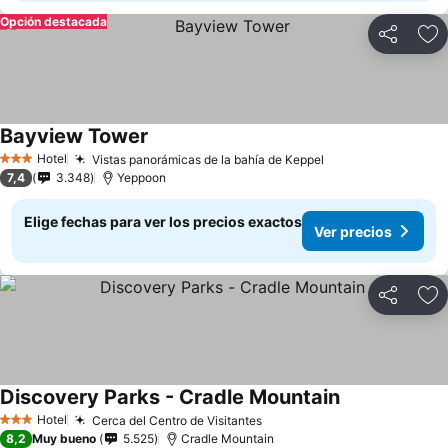
Opción destacada
Compartir
Ag
Bayview Tower
Ver precios
Hotel
Vistas panorámicas de la bahía de Keppel
Ver precios
3 Estrellas
7,4
3.348
Yeppoon
Elige fechas para ver los precios exactos
Ver precios
Compartir
Ag
Discovery Parks - Cradle Mountain
Ver precios
Hotel
Cerca del Centro de Visitantes
Ver precios
3 Estrellas
8,2
Muy bueno
5.525
Cradle Mountain