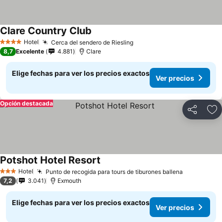
Clare Country Club
Ver precios
Hotel
Cerca del sendero de Riesling
Ver precios
4 Estrellas
8,7
Excelente
4.881
Clare
Elige fechas para ver los precios exactos
Ver precios
Opción destacada
Compartir
Ag
Potshot Hotel Resort
Ver precios
Hotel
Punto de recogida para tours de tiburones ballena
Ver precio
3 Estrellas
7,2
3.041
Exmouth
Elige fechas para ver los precios exactos
Ver precios