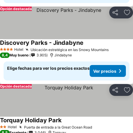
Opción destacada
Compartir
Ag
Discovery Parks - Jindabyne
Ver precios
Hotel
Ubicación estratégica en las Snowy Mountains
Ver precio
4 Estrellas
8,4
Muy bueno
3.905
Jindabyne
Elige fechas para ver los precios exactos
Ver precios
Opción destacada
Compartir
Ag
Torquay Holiday Park
Ver precios
Hotel
Puerta de entrada a la Great Ocean Road
Ver precios
2 Estrellas
8,5
Excelente
3.046
Torquay