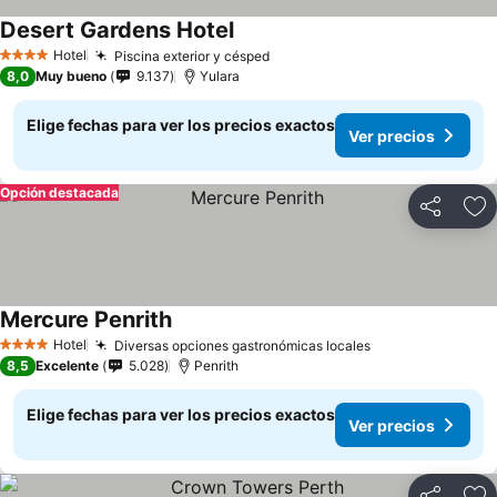
Desert Gardens Hotel
Ver precios
Hotel
Piscina exterior y césped
Ver precios
4 Estrellas
8,0
Muy bueno
9.137
Yulara
Elige fechas para ver los precios exactos
Ver precios
Opción destacada
Compartir
Ag
Mercure Penrith
Ver precios
Hotel
Diversas opciones gastronómicas locales
Ver precios
4 Estrellas
8,5
Excelente
5.028
Penrith
Elige fechas para ver los precios exactos
Ver precios