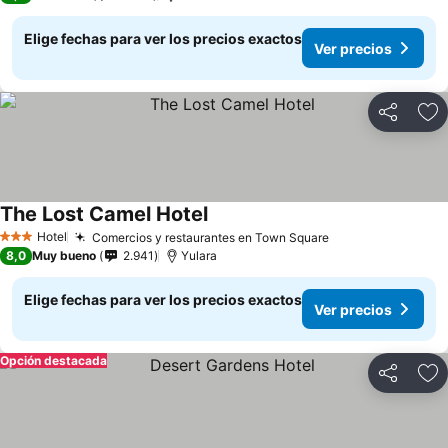
Elige fechas para ver los precios exactos
Ver precios
Compartir
Ag
The Lost Camel Hotel
Ver precios
Hotel
Comercios y restaurantes en Town Square
Ver precios
3 Estrellas
8,0
Muy bueno
2.941
Yulara
Elige fechas para ver los precios exactos
Ver precios
Opción destacada
Compartir
Ag