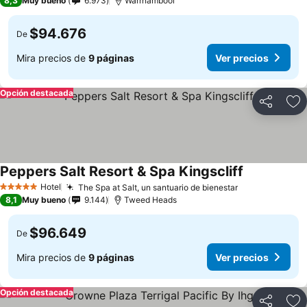
8,3
Muy bueno
6.973
Warrnambool
$94.676
De
Mira precios de
9 páginas
Ver precios
Opción destacada
Compartir
Ag
Peppers Salt Resort & Spa Kingscliff
Ver precios
Hotel
The Spa at Salt, un santuario de bienestar
Ver precios
5 Estrellas
8,1
Muy bueno
9.144
Tweed Heads
$96.649
De
Mira precios de
9 páginas
Ver precios
Opción destacada