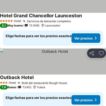
Hotel Grand Chancellor Launceston
Ver precios
Hotel
Servicios de bienestar completos
Ver precios
5 Estrellas
8,1
Muy bueno
13.546
Launceston
Elige fechas para ver los precios exactos
Ver precios
Compartir
Ag
Outback Hotel
Ver precios
Hotel
Bufé del restaurante Bough House
Ver precios
3 Estrellas
7,6
Bueno
7.040
Yulara
Elige fechas para ver los precios exactos
Ver precios