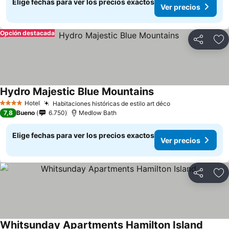
Elige fechas para ver los precios exactos
Ver precios
Opción destacada
Compartir
Ag
Hydro Majestic Blue Mountains
Ver precios
Hotel
Habitaciones históricas de estilo art déco
Ver precios
4 Estrellas
7,8
Bueno
6.750
Medlow Bath
Elige fechas para ver los precios exactos
Ver precios
Compartir
Ag
Whitsunday Apartments Hamilton Island