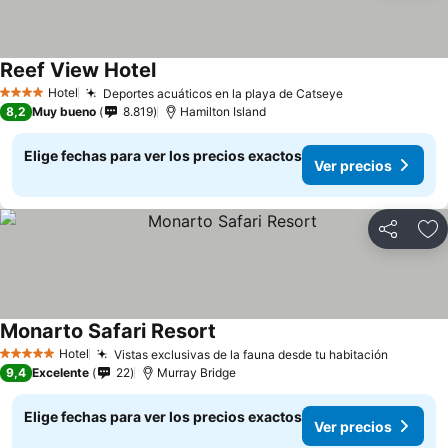
Reef View Hotel
Ver precios
Hotel
Deportes acuáticos en la playa de Catseye
Ver precios
4 Estrellas
8,2
Muy bueno
8.819
Hamilton Island
Elige fechas para ver los precios exactos
Ver precios
Compartir
Ag
Monarto Safari Resort
Ver precios
Hotel
Vistas exclusivas de la fauna desde tu habitación
Ver pre
5 Estrellas
9,4
Excelente
22
Murray Bridge
Elige fechas para ver los precios exactos
Ver precios