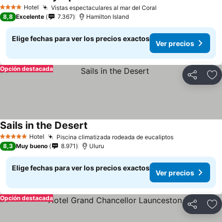
Ver pr
Hotel
Vistas espectaculares al mar del Coral
Ver precios
4 Estrellas
8,8
Excelente
7.367
Hamilton Island
Elige fechas para ver los precios exactos
Ver precios
Opción destacada
Compartir
Ag
Sails in the Desert
Ver precios
Hotel
Piscina climatizada rodeada de eucaliptos
Ver precios
5 Estrellas
8,3
Muy bueno
8.971
Uluru
Elige fechas para ver los precios exactos
Ver precios
Opción destacada
Compartir
Ag