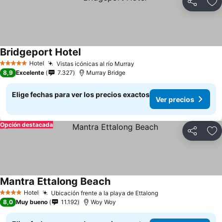
Compartir
Ag
Bridgeport Hotel
Ver precios
Hotel
Vistas icónicas al río Murray
Ver precios
5 Estrellas
8,9
Excelente
7.327
Murray Bridge
Elige fechas para ver los precios exactos
Ver precios
Opción destacada
Compartir
Ag
Mantra Ettalong Beach
Ver precios
Hotel
Ubicación frente a la playa de Ettalong
Ver precios
4 Estrellas
8,0
Muy bueno
11.192
Woy Woy