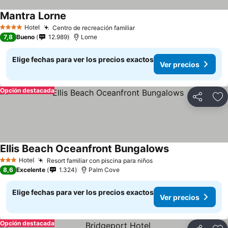
Mantra Lorne
Ver precios
Hotel
Centro de recreación familiar
Ver precios
4 Estrellas
7,8
Bueno
12.989
Lorne
Elige fechas para ver los precios exactos
Ver precios
Opción destacada
Compartir
Ag
Ellis Beach Oceanfront Bungalows
Ver precios
Hotel
Resort familiar con piscina para niños
Ver precios
3 Estrellas
8,6
Excelente
1.324
Palm Cove
Elige fechas para ver los precios exactos
Ver precios
Opción destacada