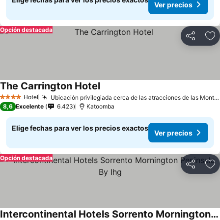
Ver precios
Opción destacada
Compartir
Ag
The Carrington Hotel
Ver precios
Hotel
Ubicación privilegiada cerca de las atracciones de las Montañas Azules
4 Estrellas
8,6
Excelente
6.423
Katoomba
Elige fechas para ver los precios exactos
Ver precios
Opción destacada
Compartir
Ag
Intercontinental Hotels Sorrento Mornington Peninsula By Ihg