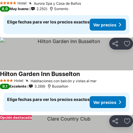
Ver precios
Hotel
Aurora Spa y Casa de Baños
Ver precios
5 Estrellas
8,0
Muy bueno
2.250
Sorrento
Elige fechas para ver los precios exactos
Ver precios
Compartir
Ag
Hilton Garden Inn Busselton
Ver precios
Hotel
Habitaciones con balcón y vistas al mar
Ver precios
4 Estrellas
9,1
Excelente
3.269
Busselton
Elige fechas para ver los precios exactos
Ver precios
Opción destacada
Compartir
Ag