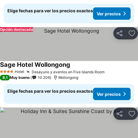
Elige fechas para ver los precios exactos
Ver precios
Opción destacada
Compartir
Ag
Sage Hotel Wollongong
Ver precios
Hotel
Desayuno y eventos en Five Islands Room
Ver precios
4 Estrellas
8,1
Muy bueno
10.206
Wollongong
Elige fechas para ver los precios exactos
Ver precios
Compartir
Ag