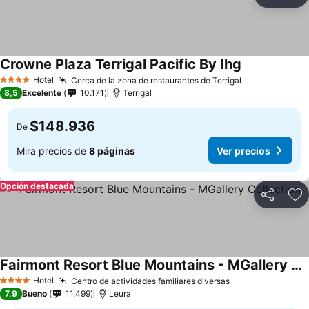
Compartir
Ag
Crowne Plaza Terrigal Pacific By Ihg
Ver precios
Hotel
Cerca de la zona de restaurantes de Terrigal
Ver precios
4 Estrellas
8,5
Excelente
10.171
Terrigal
$148.936
De
Mira precios de
8 páginas
Ver precios
Opción destacada
Compartir
Ag
Fairmont Resort Blue Mountains - MGallery Collection
Ver precios
Hotel
Centro de actividades familiares diversas
Ver precios
4 Estrellas
7,9
Bueno
11.499
Leura