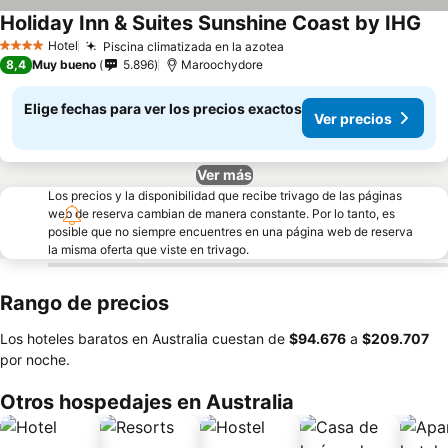
Holiday Inn & Suites Sunshine Coast by IHG
Ver
Hotel
Piscina climatizada en la azotea
Ver precios
4 Estrellas
8,4
Muy bueno
5.896
Maroochydore
Elige fechas para ver los precios exactos
Ver precios
Ver más
Los precios y la disponibilidad que recibe trivago de las páginas
web de reserva cambian de manera constante. Por lo tanto, es
posible que no siempre encuentres en una página web de reserva
la misma oferta que viste en trivago.
Rango de precios
Los hoteles baratos en Australia cuestan de
‎$94.676
a
‎$209.707
por noche.
Otros hospedajes en Australia