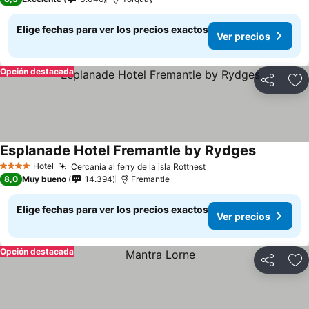
Elige fechas para ver los precios exactos
Ver precios
Opción destacada
Compartir
Ag
Esplanade Hotel Fremantle by Rydges
Ver preci
Hotel
Cercanía al ferry de la isla Rottnest
Ver precios
4 Estrellas
8,0
Muy bueno
14.394
Fremantle
Elige fechas para ver los precios exactos
Ver precios
Opción destacada
Compartir
Ag