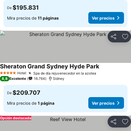
$195.831
De
Mira precios de
11 páginas
Ver precios
Compartir
Ag
Sheraton Grand Sydney Hyde Park
Ver precios
Hotel
Spa de día rejuvenecedor en la azotea
Ver precios
5 Estrellas
8,8
Excelente
16.764
Sídney
$209.707
De
Mira precios de
1 página
Ver precios
Opción destacada
Compartir
Ag