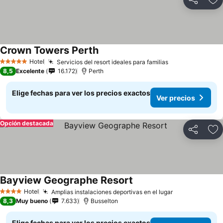
Compartir
Ag
Crown Towers Perth
Ver precios
Hotel
Servicios del resort ideales para familias
Ver precios
5 Estrellas
8,5
Excelente
16.172
Perth
Elige fechas para ver los precios exactos
Ver precios
Opción destacada
Compartir
Ag
Bayview Geographe Resort
Ver precios
Hotel
Amplias instalaciones deportivas en el lugar
Ver precios
4 Estrellas
8,3
Muy bueno
7.633
Busselton
Elige fechas para ver los precios exactos