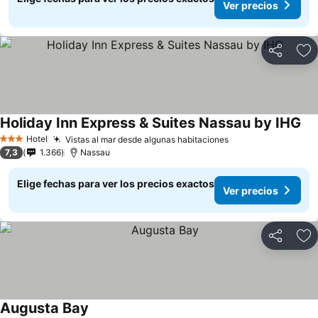
Ver precios
Compartir
Ag
Holiday Inn Express & Suites Nassau by IHG
Hotel
Vistas al mar desde algunas habitaciones
3 Estrellas
7,3
1.366
Nassau
Elige fechas para ver los precios exactos
Ver precios
Compartir
Ag
Augusta Bay