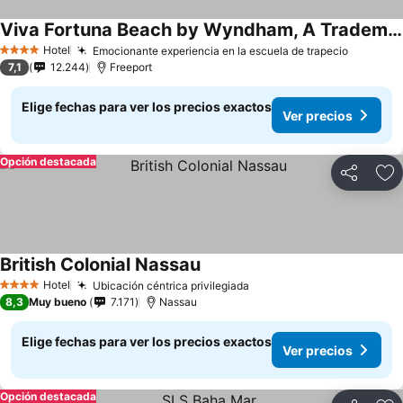
Viva Fortuna Beach by Wyndham, A Trademark All Inclusive
Hotel
Emocionante experiencia en la escuela de trapecio
4 Estrellas
7,1
12.244
Freeport
Elige fechas para ver los precios exactos
Ver precios
Opción destacada
Compartir
Ag
British Colonial Nassau
Hotel
Ubicación céntrica privilegiada
4 Estrellas
8,3
Muy bueno
7.171
Nassau
Elige fechas para ver los precios exactos
Ver precios
Opción destacada