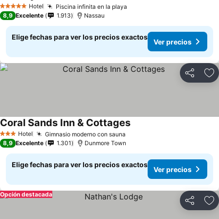
Hotel
Piscina infinita en la playa
5 Estrellas
8,9
Excelente
1.913
Nassau
Elige fechas para ver los precios exactos
Ver precios
Compartir
Ag
Coral Sands Inn & Cottages
Hotel
Gimnasio moderno con sauna
3 Estrellas
8,9
Excelente
1.301
Dunmore Town
Elige fechas para ver los precios exactos
Ver precios
Opción destacada
Compartir
Ag