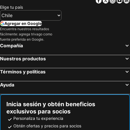
Facebook
Twitter
Insta
Yo
The Abaco Inn
Cottage Cut Villas
Elige tu país
Hotel Kamalame Cay
Greenwood Beach Resort
Agregar en Google
Encuentra nuestros resultados
fácilmente: agrega trivago como
fuente preferida en Google.
Compañía
Nuestros productos
Términos y políticas
Ayuda
Inicia sesión y obtén beneficios
exclusivos para socios
Personaliza tu experiencia
Obtén ofertas y precios para socios