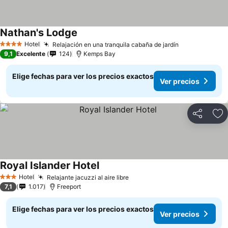
Nathan's Lodge
Hotel
Relajación en una tranquila cabaña de jardín
4 Estrellas
9,1
Excelente
124
Kemps Bay
Elige fechas para ver los precios exactos
Ver precios
Compartir
Ag
Royal Islander Hotel
Hotel
Relajante jacuzzi al aire libre
3 Estrellas
7,1
1.017
Freeport
Elige fechas para ver los precios exactos
Ver precios