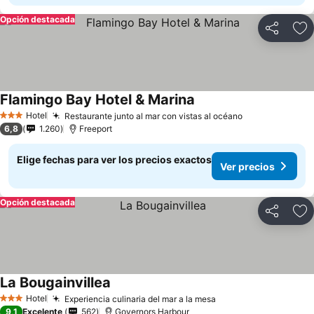
Opción destacada
Compartir
Ag
Flamingo Bay Hotel & Marina
Hotel
Restaurante junto al mar con vistas al océano
3 Estrellas
6,8
1.260
Freeport
Elige fechas para ver los precios exactos
Ver precios
Opción destacada
Compartir
Ag
La Bougainvillea
Hotel
Experiencia culinaria del mar a la mesa
3 Estrellas
9,1
Excelente
562
Governors Harbour