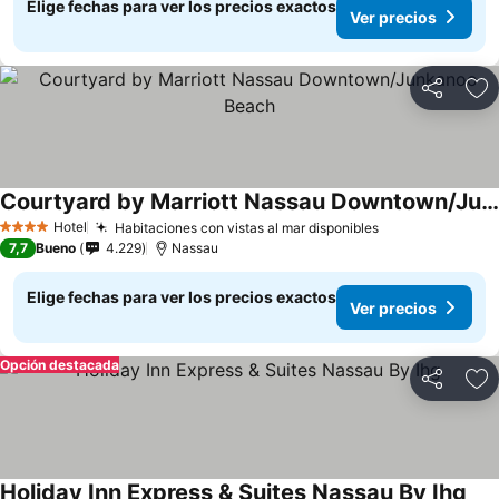
Elige fechas para ver los precios exactos
Ver precios
Compartir
Ag
Courtyard by Marriott Nassau Downtown/Junkanoo Beach
Hotel
Habitaciones con vistas al mar disponibles
4 Estrellas
7,7
Bueno
4.229
Nassau
Elige fechas para ver los precios exactos
Ver precios
Opción destacada
Compartir
Ag
Holiday Inn Express & Suites Nassau By Ihg