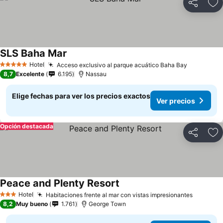
Compartir
Ag
SLS Baha Mar
Hotel
Acceso exclusivo al parque acuático Baha Bay
5 Estrellas
8,7
Excelente
6.195
Nassau
Elige fechas para ver los precios exactos
Ver precios
Opción destacada
Compartir
Ag
Peace and Plenty Resort
Hotel
Habitaciones frente al mar con vistas impresionantes
3 Estrellas
8,2
Muy bueno
1.761
George Town