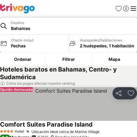
Favoritos
Iniciar 
Me
Destino
Bahamas
Check-in/out
Huéspedes/habitaciones
Fechas
2 huéspedes, 1 habitación
Ordenar
Filtrar
Mapa
Hoteles baratos en Bahamas, Centro- y
Sudamérica
Cómo los pagos afectan nuestro ranking
Opción destacada
Compartir
Ag
Comfort Suites Paradise Island
Hotel
Ubicación ideal cerca de Marina Village
4 Estrellas