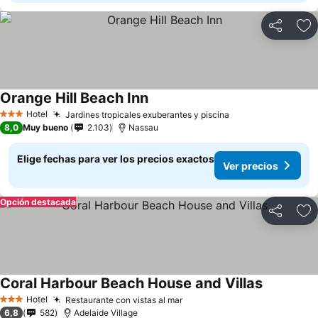
Compartir
Ag
Orange Hill Beach Inn
Hotel
Jardines tropicales exuberantes y piscina
3 Estrellas
8,0
Muy bueno
2.103
Nassau
Elige fechas para ver los precios exactos
Ver precios
Opción destacada
Compartir
Ag
Coral Harbour Beach House and Villas
Hotel
Restaurante con vistas al mar
3 Estrellas
6,8
582
Adelaide Village