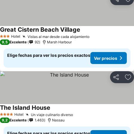
Compartir
Ag
Great Cistern Beach Village
Hotel
Vistas al mar desde cada alojamiento
3 Estrellas
9,5
Excelente
92
Marsh Harbour
Elige fechas para ver los precios exactos
Ver precios
Compartir
Ag
The Island House
Hotel
Un viaje culinario diverso
4 Estrellas
9,2
Excelente
1.463
Nassau
Elige fechas para ver los precios exactos