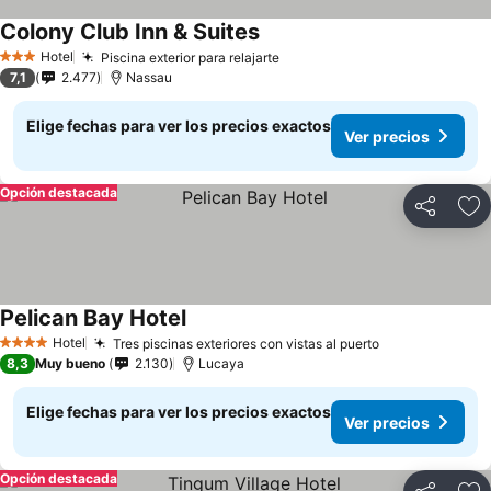
Colony Club Inn & Suites
Hotel
Piscina exterior para relajarte
3 Estrellas
7,1
2.477
Nassau
Elige fechas para ver los precios exactos
Ver precios
Opción destacada
Compartir
Ag
Pelican Bay Hotel
Hotel
Tres piscinas exteriores con vistas al puerto
4 Estrellas
8,3
Muy bueno
2.130
Lucaya
Elige fechas para ver los precios exactos
Ver precios
Opción destacada