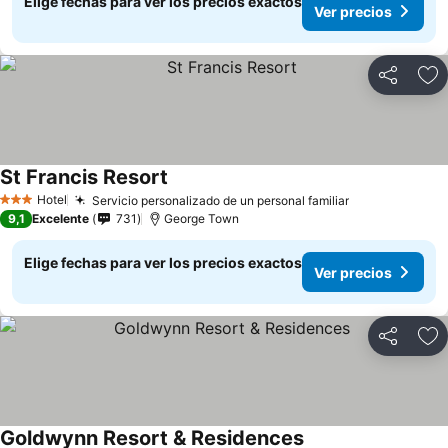
Elige fechas para ver los precios exactos
Ver precios
Compartir
Ag
St Francis Resort
Hotel
Servicio personalizado de un personal familiar
3 Estrellas
9,1
Excelente
731
George Town
Elige fechas para ver los precios exactos
Ver precios
Compartir
Ag
Goldwynn Resort & Residences