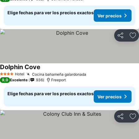
Elige fechas para ver los precios exactos
Ver precios
Compartir
Ag
Dolphin Cove
Hotel
Cocina bahameña galardonada
4 Estrellas
9,0
Excelente
936
Freeport
Elige fechas para ver los precios exactos
Ver precios
Compartir
Ag