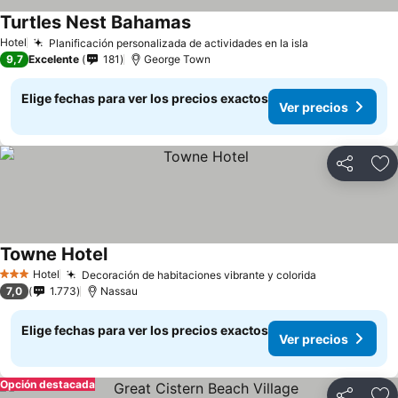
Turtles Nest Bahamas
Hotel
Planificación personalizada de actividades en la isla
9,7
Excelente
181
George Town
Elige fechas para ver los precios exactos
Ver precios
Compartir
Ag
Towne Hotel
Hotel
Decoración de habitaciones vibrante y colorida
3 Estrellas
7,0
1.773
Nassau
Elige fechas para ver los precios exactos
Ver precios
Opción destacada