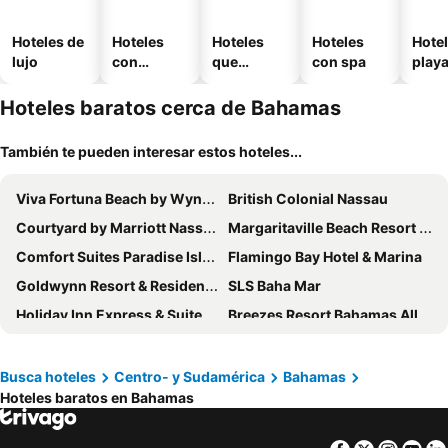
Hoteles de
Hoteles
Hoteles
Hoteles
Hotel
lujo
con
que
con spa
play
piscina
aceptan
mascotas
Hoteles baratos cerca de Bahamas
También te pueden interesar estos hoteles...
Viva Fortuna Beach by Wyndham, A Trademark All Inclusive
British Colonial Nassau
Courtyard by Marriott Nassau Downtown/Junkanoo Beach
Margaritaville Beach Resort Nassau
Comfort Suites Paradise Island
Flamingo Bay Hotel & Marina
Goldwynn Resort & Residences
SLS Baha Mar
Holiday Inn Express & Suites Nassau By Ihg
Breezes Resort Bahamas All Inclusive
Rosewood Baha Mar
St Francis Resort
Holiday Inn Resort Nassau
Peace and Plenty Resort
Busca hoteles
Centro- y Sudamérica
Bahamas
Hoteles baratos en Bahamas
Colony Club Inn & Suites
Royal Islander Hotel
Turtles Nest Bahamas
Holiday Inn Express & Suites Nassau by IHG