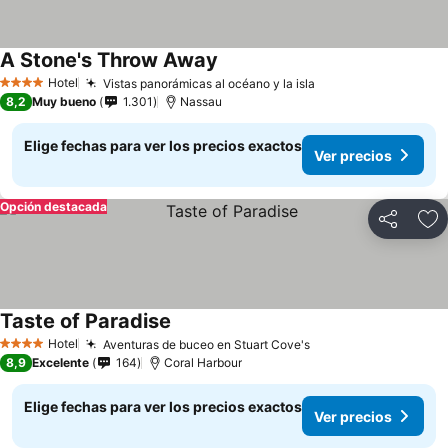
A Stone's Throw Away
Hotel
Vistas panorámicas al océano y la isla
4 Estrellas
8,2
Muy bueno
1.301
Nassau
Elige fechas para ver los precios exactos
Ver precios
Opción destacada
Compartir
Ag
Taste of Paradise
Hotel
Aventuras de buceo en Stuart Cove's
4 Estrellas
8,9
Excelente
164
Coral Harbour
Elige fechas para ver los precios exactos
Ver precios