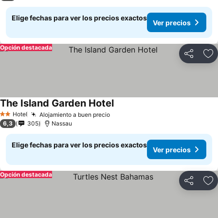
Elige fechas para ver los precios exactos
Ver precios
Opción destacada
Compartir
Ag
The Island Garden Hotel
Hotel
Alojamiento a buen precio
2 Estrellas
6,3
305
Nassau
Elige fechas para ver los precios exactos
Ver precios
Opción destacada
Compartir
Ag