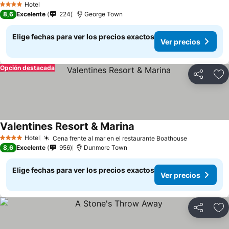
Hotel
4 Estrellas
8,6
Excelente
224
George Town
Elige fechas para ver los precios exactos
Ver precios
Opción destacada
Compartir
Ag
Valentines Resort & Marina
Hotel
Cena frente al mar en el restaurante Boathouse
4 Estrellas
8,6
Excelente
956
Dunmore Town
Elige fechas para ver los precios exactos
Ver precios
Compartir
Ag