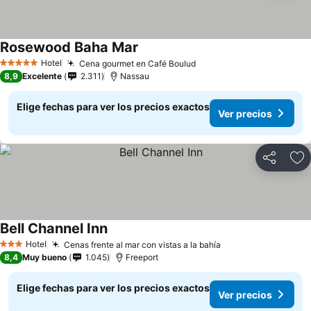
Rosewood Baha Mar
Hotel
Cena gourmet en Café Boulud
5 Estrellas
8,9
Excelente
2.311
Nassau
Elige fechas para ver los precios exactos
Ver precios
Compartir
Ag
Bell Channel Inn
Hotel
Cenas frente al mar con vistas a la bahía
3 Estrellas
8,4
Muy bueno
1.045
Freeport
Elige fechas para ver los precios exactos
Ver precios