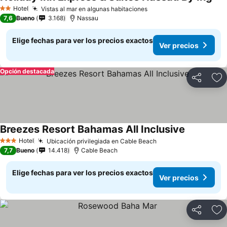
Hotel
Vistas al mar en algunas habitaciones
2 Estrellas
7,6
Bueno
3.168
Nassau
Elige fechas para ver los precios exactos
Ver precios
Opción destacada
Compartir
Ag
Breezes Resort Bahamas All Inclusive
Hotel
Ubicación privilegiada en Cable Beach
3 Estrellas
7,7
Bueno
14.418
Cable Beach
Elige fechas para ver los precios exactos
Ver precios
Compartir
Ag