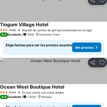
Compartir
Ag
Tingum Village Hotel
Hotel
Alquiler de carritos de golf personalizados en el lugar
3 Estrellas
8,5
Excelente
635
Dunmore Town
Elige fechas para ver los precios exactos
Ver precios
Compartir
Ag
Ocean West Boutique Hotel
Hotel
En una cresta con vistas dobles
3 Estrellas
8,9
Excelente
1.500
Nassau