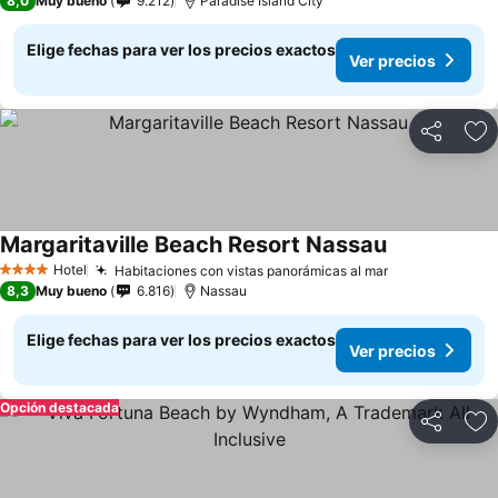
8,0
Muy bueno
9.212
Paradise Island City
Elige fechas para ver los precios exactos
Ver precios
Compartir
Ag
Margaritaville Beach Resort Nassau
Hotel
Habitaciones con vistas panorámicas al mar
4 Estrellas
8,3
Muy bueno
6.816
Nassau
Elige fechas para ver los precios exactos
Ver precios
Opción destacada
Compartir
Ag