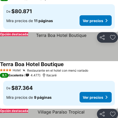
$80.871
De
Mira precios de
11 páginas
Ver precios
Opción destacada
Compartir
Ag
Terra Boa Hotel Boutique
Hotel
Restaurante en el hotel con menú variado
4 Estrellas
9,1
Excelente
4.477
Itacaré
$87.364
De
Mira precios de
9 páginas
Ver precios
Opción destacada
Compartir
Ag