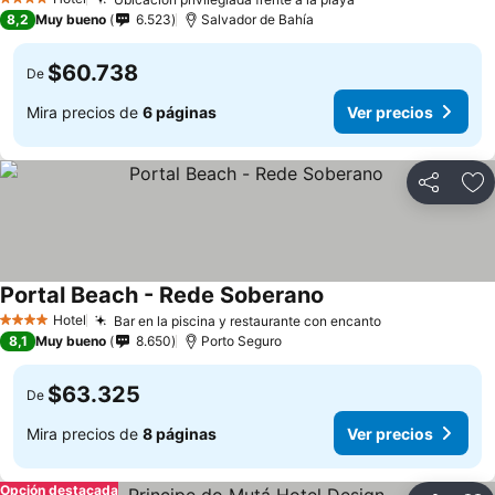
4 Estrellas
8,2
Muy bueno
6.523
Salvador de Bahía
$60.738
De
Mira precios de
6 páginas
Ver precios
Compartir
Ag
Portal Beach - Rede Soberano
Hotel
Bar en la piscina y restaurante con encanto
4 Estrellas
8,1
Muy bueno
8.650
Porto Seguro
$63.325
De
Mira precios de
8 páginas
Ver precios
Opción destacada