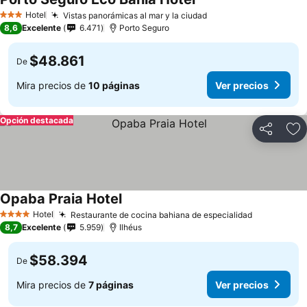
Hotel
Vistas panorámicas al mar y la ciudad
3 Estrellas
8,6
Excelente
6.471
Porto Seguro
$48.861
De
Mira precios de
10 páginas
Ver precios
Opción destacada
Compartir
Ag
Opaba Praia Hotel
Hotel
Restaurante de cocina bahiana de especialidad
4 Estrellas
8,7
Excelente
5.959
Ilhéus
$58.394
De
Mira precios de
7 páginas
Ver precios