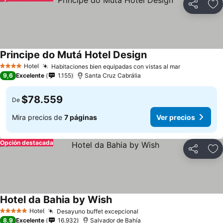
Compartir
Ag
Principe do Mutá Hotel Design
Hotel
Habitaciones bien equipadas con vistas al mar
4 Estrellas
9,6
Excelente
1.155
Santa Cruz Cabrália
$78.559
De
Mira precios de
7 páginas
Ver precios
Opción destacada
Compartir
Ag
Hotel da Bahia by Wish
Hotel
Desayuno buffet excepcional
5 Estrellas
8,9
Excelente
16.932
Salvador de Bahía