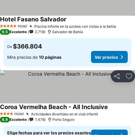
Hotel Fasano Salvador
Hotel
Piscina infinita en la azotea con vistas a la bahía
5 Estrellas
9,5
Excelente
2.719
Salvador de Bahía
$366.804
De
Mira precios de
10 páginas
Ver precios
Compartir
Ag
Coroa Vermelha Beach - All Inclusive
Hotel
Actividades divertidas en el club infantil
4 Estrellas
8,9
Excelente
7.478
Porto Seguro
Elige fechas para ver los precios exactos