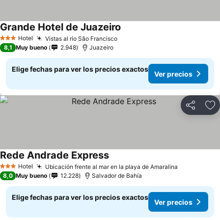
Grande Hotel de Juazeiro
Hotel
Vistas al río São Francisco
3 Estrellas
8,1
Muy bueno
2.948
Juazeiro
Elige fechas para ver los precios exactos
Ver precios
Compartir
Ag
Rede Andrade Express
Hotel
Ubicación frente al mar en la playa de Amaralina
3 Estrellas
8,0
Muy bueno
12.228
Salvador de Bahía
Elige fechas para ver los precios exactos
Ver precios