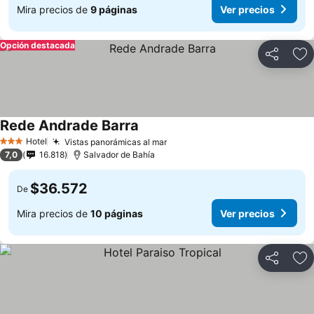
Mira precios de
9 páginas
Ver precios
Opción destacada
Compartir
Ag
Rede Andrade Barra
Hotel
Vistas panorámicas al mar
3 Estrellas
7,0
16.818
Salvador de Bahía
$36.572
De
Mira precios de
10 páginas
Ver precios
Compartir
Ag