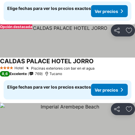
Elige fechas para ver los precios exactos
Ver precios
Opción destacada
Compartir
Ag
CALDAS PALACE HOTEL JORRO
Hotel
Piscinas exteriores con bar en el agua
4 Estrellas
8,6
Excelente
769
Tucano
Elige fechas para ver los precios exactos
Ver precios
Compartir
Ag