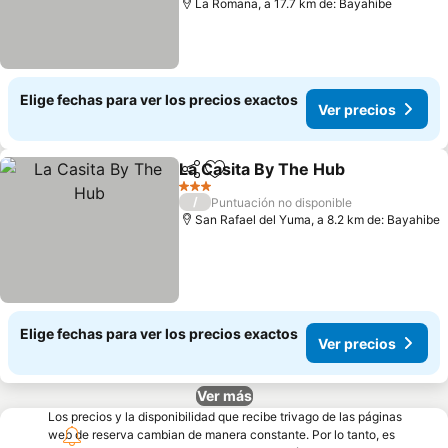
La Romana, a 17.7 km de: Bayahibe
Elige fechas para ver los precios exactos
Ver precios
La Casita By The Hub
Compartir
Agregar a favoritos
Ver p
3 Estrellas
/
Puntuación no disponible
San Rafael del Yuma, a 8.2 km de: Bayahibe
Elige fechas para ver los precios exactos
Ver precios
Ver más
Los precios y la disponibilidad que recibe trivago de las páginas
web de reserva cambian de manera constante. Por lo tanto, es