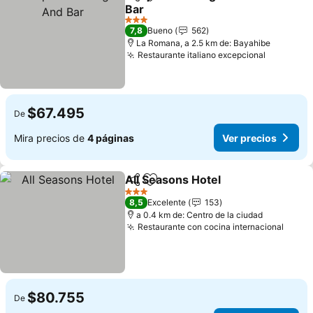
Compartir
Agregar a favoritos
Bar
Ver precios
3 Estrellas
7,8
Bueno
562
La Romana, a 2.5 km de: Bayahibe
Restaurante italiano excepcional
Ver prec
$67.495
De
Mira precios de
4 páginas
Ver precios
All Seasons Hotel
Compartir
Agregar a favoritos
Ver prec
3 Estrellas
8,5
Excelente
153
a 0.4 km de: Centro de la ciudad
Restaurante con cocina internacional
Ver p
$80.755
De