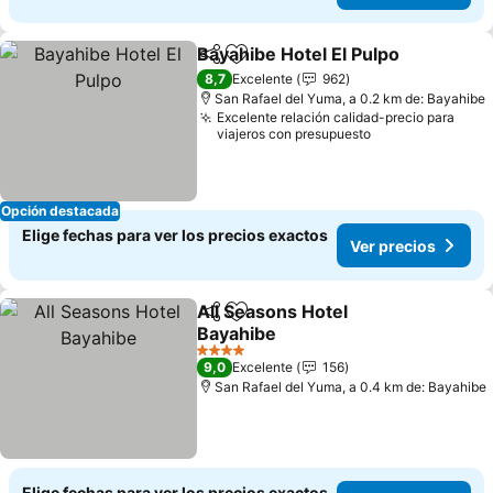
Bayahibe Hotel El Pulpo
Compartir
Agregar a favoritos
Ve
8,7
Excelente
962
San Rafael del Yuma, a 0.2 km de: Bayahibe
Excelente relación calidad-precio para
viajeros con presupuesto
Opción destacada
Elige fechas para ver los precios exactos
Ver precios
All Seasons Hotel
Compartir
Agregar a favoritos
Bayahibe
Ver precios
4 Estrellas
9,0
Excelente
156
San Rafael del Yuma, a 0.4 km de: Bayahibe
Elige fechas para ver los precios exactos