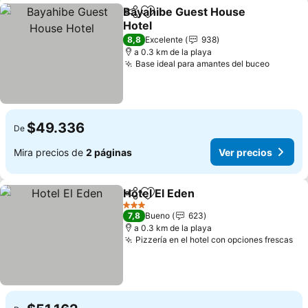
Bayahibe Guest House
Compartir
Agregar a favoritos
Hotel
Ver precios
8,8
Excelente
938
a 0.3 km de la playa
Base ideal para amantes del buceo
Ver pre
$49.336
De
Mira precios de
2 páginas
Ver precios
Hotel El Eden
Compartir
Agregar a favoritos
Ver precios
3 Estrellas
7,8
Bueno
623
a 0.3 km de la playa
Pizzería en el hotel con opciones frescas
Ve