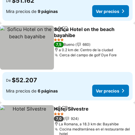
$51.162
De
Mira precios de
9 páginas
Ver precios
Soficu Hotel on the beach
Compartir
Agregar a favoritos
bayahibe
Ver precios
3 Estrellas
7,5
Bueno
660
a 0.2 km de: Centro de la ciudad
Cerca del campo de golf Dye Fore
Ver pre
$52.207
De
Mira precios de
6 páginas
Ver precios
Hotel Silvestre
Compartir
Agregar a favoritos
Ver precios
3 Estrellas
7,0
924
La Romana, a 18.3 km de: Bayahibe
Cocina mediterránea en el restaurante del
hotel