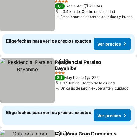
Ver precios
4 Estrellas
8,8
Excelente
21.134
a 3.4 km de: Centro de la ciudad
Emocionantes deportes acuáticos y buceo
V
Elige fechas para ver los precios exactos
Ver precios
Residencial Paraiso
Compartir
Agregar a favoritos
Bayahibe
Ver precios
3 Estrellas
8,1
Muy bueno
875
a 0.2 km de: Centro de la ciudad
Un oasis de jardín exuberante y cuidado
Ver
Elige fechas para ver los precios exactos
Ver precios
Catalonia Gran Dominicus
Compartir
Agregar a favoritos