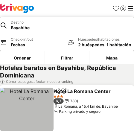
Favoritos
Iniciar 
Me
Destino
Bayahibe
Check-in/out
Huéspedes/habitaciones
Fechas
2 huéspedes, 1 habitación
Ordenar
Filtrar
Mapa
Hoteles baratos en Bayahibe, República
Dominicana
Cómo los pagos afectan nuestro ranking
Hotel La Romana Center
Compartir
Agregar a favoritos
V
3 Estrellas
6,7
780
La Romana, a 15.4 km de: Bayahibe
Parking privado y seguro
Ver precios