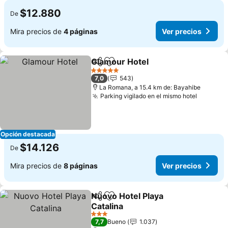
$12.880
De
Mira precios de
4 páginas
Ver precios
Glamour Hotel
Compartir
Agregar a favoritos
Ver precios
5 Estrellas
7,0
543
La Romana, a 15.4 km de: Bayahibe
Parking vigilado en el mismo hotel
Ver pre
Opción destacada
$14.126
De
Mira precios de
8 páginas
Ver precios
Nuovo Hotel Playa
Compartir
Agregar a favoritos
Catalina
Ver precios
3 Estrellas
7,7
Bueno
1.037