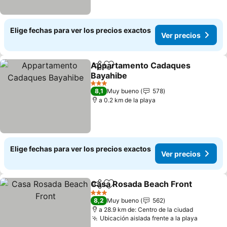
Elige fechas para ver los precios exactos
Ver precios
Appartamento Cadaques
Compartir
Agregar a favoritos
Bayahibe
Ver precios
3 Estrellas
8,1
Muy bueno
578
a 0.2 km de la playa
Elige fechas para ver los precios exactos
Ver precios
Casa Rosada Beach Front
Compartir
Agregar a favoritos
3 Estrellas
8,2
Muy bueno
562
a 28.9 km de: Centro de la ciudad
Ubicación aislada frente a la playa
Ver pre