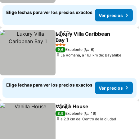
Elige fechas para ver los precios exactos
Ver precios
Luxury Villa Caribbean
Compartir
Agregar a favoritos
Bay 1
Ver precios
3 Estrellas
9,6
Excelente
6
La Romana, a 16.1 km de: Bayahibe
Elige fechas para ver los precios exactos
Ver precios
Vanilla House
Compartir
Agregar a favoritos
Ver precios
8,5
Excelente
19
a 2.8 km de: Centro de la ciudad