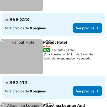
$59.323
De
Mira precios de
6 páginas
Ver precios
Halibut Hotel
Compartir
Agregar a favoritos
Ver precios
3 Estrellas
8,5
Excelente
345
La Romana, a 19.1 km de: Bayahibe
Ambiente encantador y acogedor
Ver prec
$63.113
De
Mira precios de
6 páginas
Ver precios
Alkquimia Lounge And