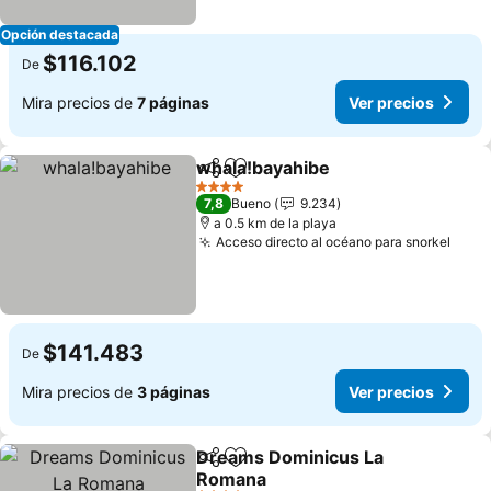
Opción destacada
$116.102
De
Mira precios de
7 páginas
Ver precios
whala!bayahibe
Compartir
Agregar a favoritos
Ver precio
4 Estrellas
7,8
Bueno
9.234
a 0.5 km de la playa
Acceso directo al océano para snorkel
Ver 
$141.483
De
Mira precios de
3 páginas
Ver precios
Dreams Dominicus La
Compartir
Agregar a favoritos
Romana