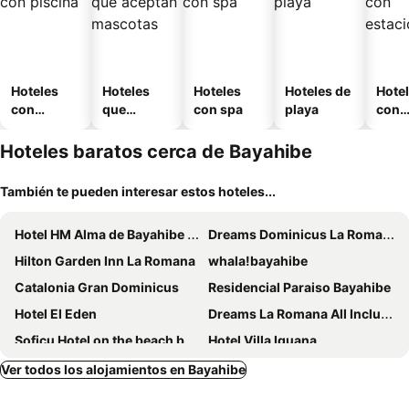
Hoteles
Hoteles
Hoteles
Hoteles de
Hote
con
que
con spa
playa
con
piscina
aceptan
esta
mascotas
mien
Hoteles baratos cerca de Bayahibe
También te pueden interesar estos hoteles...
Hotel HM Alma de Bayahibe - Adults Only - All Inclusive
Dreams Dominicus La Romana
Hilton Garden Inn La Romana
whala!bayahibe
Catalonia Gran Dominicus
Residencial Paraiso Bayahibe
Hotel El Eden
Dreams La Romana All Inclusive Resort & Spa
Soficu Hotel on the beach bayahibe
Hotel Villa Iguana
Glamour Hotel
Hotel La Romana Center
Ver todos los alojamientos en Bayahibe
Bayahibe Guest House Hotel
Halibut Hotel