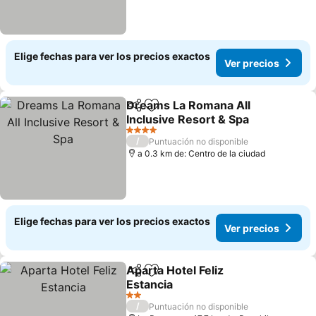
Elige fechas para ver los precios exactos
Ver precios
Dreams La Romana All
Compartir
Agregar a favoritos
Inclusive Resort & Spa
Ver precios
4 Estrellas
/
Puntuación no disponible
a 0.3 km de: Centro de la ciudad
Elige fechas para ver los precios exactos
Ver precios
Aparta Hotel Feliz
Compartir
Agregar a favoritos
Estancia
Ver precios
2 Estrellas
/
Puntuación no disponible