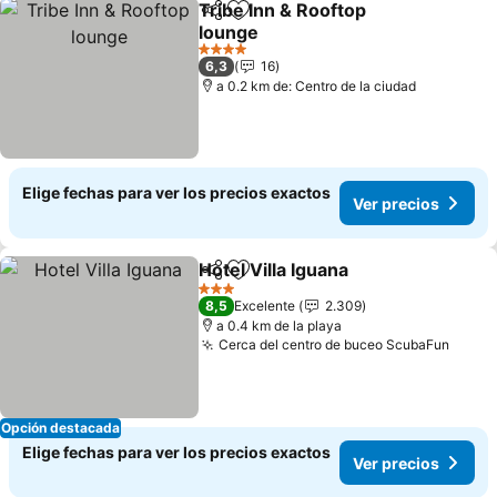
Tribe Inn & Rooftop
Compartir
Agregar a favoritos
lounge
Ver precios
4 Estrellas
6,3
16
a 0.2 km de: Centro de la ciudad
Elige fechas para ver los precios exactos
Ver precios
Hotel Villa Iguana
Compartir
Agregar a favoritos
Ver preci
3 Estrellas
8,5
Excelente
2.309
a 0.4 km de la playa
Cerca del centro de buceo ScubaFun
Ver p
Opción destacada
Elige fechas para ver los precios exactos
Ver precios