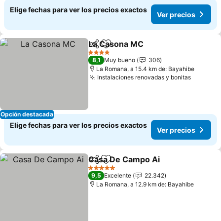
Elige fechas para ver los precios exactos
Ver precios
La Casona MC
Compartir
Agregar a favoritos
Ver precios
4 Estrellas
8,1
Muy bueno
306
La Romana, a 15.4 km de: Bayahibe
Instalaciones renovadas y bonitas
Ver pre
Opción destacada
Elige fechas para ver los precios exactos
Ver precios
Casa De Campo Ai
Compartir
Agregar a favoritos
Ver pre
5 Estrellas
9,5
Excelente
22.342
La Romana, a 12.9 km de: Bayahibe