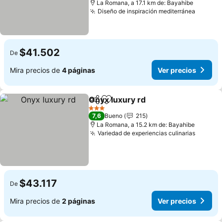
La Romana, a 17.1 km de: Bayahibe
Diseño de inspiración mediterránea
Ver pre
$41.502
De
Mira precios de
4 páginas
Ver precios
Onyx luxury rd
Compartir
Agregar a favoritos
Ver precios
3 Estrellas
7,6
Bueno
215
La Romana, a 15.2 km de: Bayahibe
Variedad de experiencias culinarias
Ver pre
$43.117
De
Mira precios de
2 páginas
Ver precios