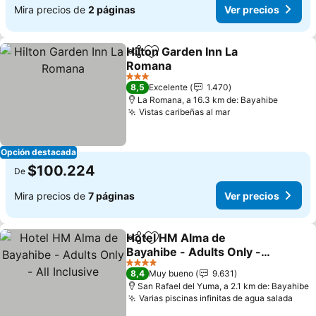
Mira precios de
2 páginas
Ver precios
Hilton Garden Inn La
Compartir
Agregar a favoritos
Romana
Ver precios
3 Estrellas
8,5
Excelente
1.470
La Romana, a 16.3 km de: Bayahibe
Vistas caribeñas al mar
Ver precios
Opción destacada
$100.224
De
Mira precios de
7 páginas
Ver precios
Hotel HM Alma de
Compartir
Agregar a favoritos
Bayahibe - Adults Only -
All Inclusive
Ver precios
4 Estrellas
8,4
Muy bueno
9.631
San Rafael del Yuma, a 2.1 km de: Bayahibe
Varias piscinas infinitas de agua salada
Ver 