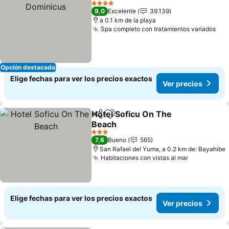
4 Estrellas
9,0
Excelente
39.139
a 0.1 km de la playa
Spa completo con tratamientos variados
Ver
Opción destacada
Elige fechas para ver los precios exactos
Ver precios
Hotel Soficu On The
Compartir
Agregar a favoritos
Beach
Ver precios
3 Estrellas
7,6
Bueno
565
San Rafael del Yuma, a 0.2 km de: Bayahibe
Habitaciones con vistas al mar
Ver precio
Elige fechas para ver los precios exactos
Ver precios