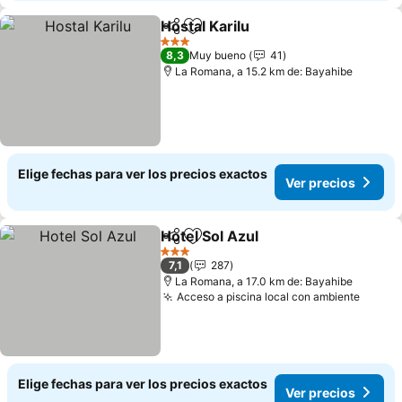
Hostal Karilu
Compartir
Agregar a favoritos
Ver precios
3 Estrellas
8,3
Muy bueno
41
La Romana, a 15.2 km de: Bayahibe
Elige fechas para ver los precios exactos
Ver precios
Hotel Sol Azul
Compartir
Agregar a favoritos
Ver precios
3 Estrellas
7,1
287
La Romana, a 17.0 km de: Bayahibe
Acceso a piscina local con ambiente
Ver pr
Elige fechas para ver los precios exactos
Ver precios