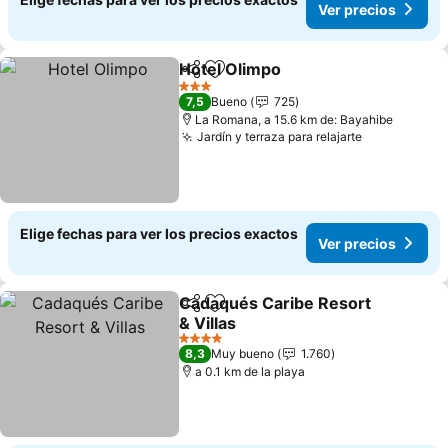
Ver precios
Hotel Olimpo
Compartir
Agregar a favoritos
Ver precios
3 Estrellas
7,5
Bueno
725
La Romana, a 15.6 km de: Bayahibe
Jardín y terraza para relajarte
Ver precios
Elige fechas para ver los precios exactos
Ver precios
Cadaqués Caribe Resort
Compartir
Agregar a favoritos
& Villas
Ver precios
4 Estrellas
8,3
Muy bueno
1.760
a 0.1 km de la playa