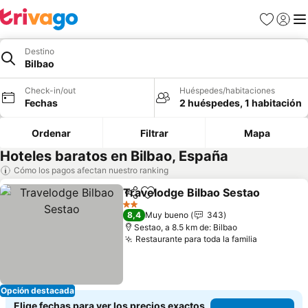
Favoritos
Iniciar 
Me
Destino
Bilbao
Check-in/out
Huéspedes/habitaciones
Fechas
2 huéspedes, 1 habitación
Ordenar
Filtrar
Mapa
Hoteles baratos en Bilbao, España
Cómo los pagos afectan nuestro ranking
Travelodge Bilbao Sestao
Compartir
Agregar a favoritos
2 Estrellas
8,4
Muy bueno
343
Sestao, a 8.5 km de: Bilbao
Restaurante para toda la familia
Ver preci
Opción destacada
Elige fechas para ver los precios exactos