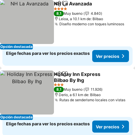
NH La Avanzada
Compartir
Agregar a favoritos
Ver precio
4 Estrellas
8,1
Muy bueno
4.840
Leioa, a 10.1 km de: Bilbao
Diseño moderno con toques luminosos
Ver 
Opción destacada
Elige fechas para ver los precios exactos
Ver precios
Holiday Inn Express
Compartir
Agregar a favoritos
Bilbao By Ihg
Ver precios
3 Estrellas
8,1
Muy bueno
11.926
Derio, a 6.1 km de: Bilbao
Rutas de senderismo locales con vistas
Ver 
Opción destacada
Elige fechas para ver los precios exactos
Ver precios