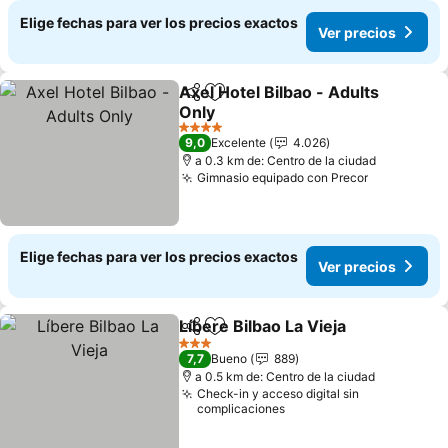
Elige fechas para ver los precios exactos
Ver precios
Axel Hotel Bilbao - Adults
Compartir
Agregar a favoritos
Only
Ver precios
4 Estrellas
9,0
Excelente
4.026
a 0.3 km de: Centro de la ciudad
Gimnasio equipado con Precor
Ver precio
Elige fechas para ver los precios exactos
Ver precios
Líbere Bilbao La Vieja
Compartir
Agregar a favoritos
Ver 
3 Estrellas
7,7
Bueno
889
a 0.5 km de: Centro de la ciudad
Check-in y acceso digital sin
complicaciones