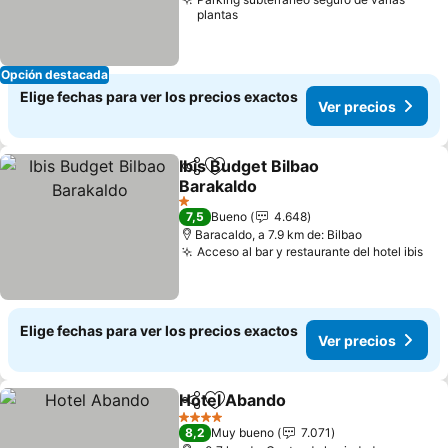
plantas
Opción destacada
Elige fechas para ver los precios exactos
Ver precios
Ibis Budget Bilbao
Compartir
Agregar a favoritos
Barakaldo
Ver precios
1 Estrellas
7,5
Bueno
4.648
Baracaldo, a 7.9 km de: Bilbao
Acceso al bar y restaurante del hotel ibis
Ver
Elige fechas para ver los precios exactos
Ver precios
Hotel Abando
Compartir
Agregar a favoritos
Ver precios
4 Estrellas
8,2
Muy bueno
7.071