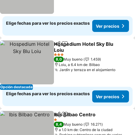
Elige fechas para ver los precios exactos
Ver precios
Hospedium Hotel Sky Blu
Compartir
Agregar a favoritos
Loiu
Ver precios
3 Estrellas
8,0
Muy bueno
1.459
Loiu, a 6.4 km de: Bilbao
Jardín y terraza en el alojamiento
Ver prec
Opción destacada
Elige fechas para ver los precios exactos
Ver precios
Ibis Bilbao Centro
Compartir
Agregar a favoritos
Ver prec
1 Estrellas
8,4
Muy bueno
16.271
a 1.0 km de: Centro de la ciudad
Parking subterráneo seguro de varias