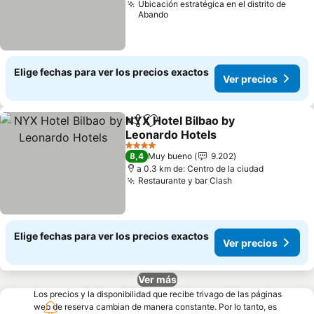
Ubicación estratégica en el distrito de
Abando
Elige fechas para ver los precios exactos
Ver precios
NYX Hotel Bilbao by
Compartir
Agregar a favoritos
Leonardo Hotels
Ver precios
4 Estrellas
8,4
Muy bueno
9.202
a 0.3 km de: Centro de la ciudad
Restaurante y bar Clash
Ver precios
Elige fechas para ver los precios exactos
Ver precios
Ver más
Los precios y la disponibilidad que recibe trivago de las páginas
web de reserva cambian de manera constante. Por lo tanto, es