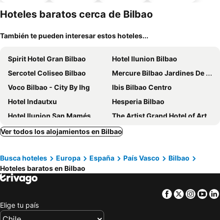
aceptan
estaciona
mascotas
miento
Hoteles baratos cerca de Bilbao
También te pueden interesar estos hoteles...
Spirit Hotel Gran Bilbao
Hotel Ilunion Bilbao
Sercotel Coliseo Bilbao
Mercure Bilbao Jardines De Albia
Voco Bilbao - City By Ihg
Ibis Bilbao Centro
Hotel Indautxu
Hesperia Bilbao
Hotel Ilunion San Mamés
The Artist Grand Hotel of Art
Hotel Bilbi
NH Collection Villa de Bilbao
Ver todos los alojamientos en Bilbao
Holiday Inn Express Bilbao By Ihg
Hotel Conde Duque Bilbao
Busca hoteles
Europa
España
País Vasco
Bilbao
Micampus Bilbao
Barceló Bilbao Nervión
Hoteles baratos en Bilbao
BYPILLOW Amari
Puente Colgante Boutique Hotel
Hotel Abando
Residencia Universitaria Resa Blas de Otero
Facebook
Twitter
Insta
Yo
Silken Sirimiri
NYX Hotel Bilbao by Leonardo Hotels
Elige tu país
Occidental Bilbao
Radisson Collection Bilbao