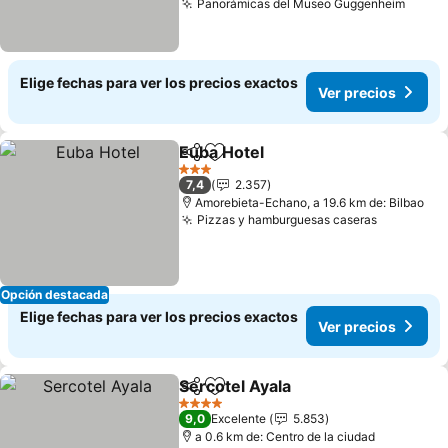
Panorámicas del Museo Guggenheim
Ver p
Elige fechas para ver los precios exactos
Ver precios
Euba Hotel
Compartir
Agregar a favoritos
Ver precios
3 Estrellas
7,4
2.357
Amorebieta-Echano, a 19.6 km de: Bilbao
Pizzas y hamburguesas caseras
Ver preci
Opción destacada
Elige fechas para ver los precios exactos
Ver precios
Sercotel Ayala
Compartir
Agregar a favoritos
Ver precios
4 Estrellas
9,0
Excelente
5.853
a 0.6 km de: Centro de la ciudad