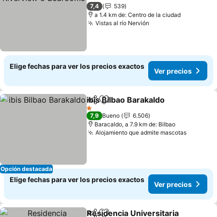
Ver precios
7,4
539
a 1.4 km de: Centro de la ciudad
Vistas al río Nervión
Ver precios
Elige fechas para ver los precios exactos
Ver precios
ibis Bilbao Barakaldo
Compartir
Agregar a favoritos
Ver p
1 Estrellas
7,9
Bueno
6.506
Baracaldo, a 7.9 km de: Bilbao
Alojamiento que admite mascotas
Ver prec
Opción destacada
Elige fechas para ver los precios exactos
Ver precios
Residencia Universitaria