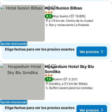
Hotel Ilunion Bilbao
Compartir
Agregar a favoritos
Ver pre
3 Estrellas
8,2
Muy bueno
16.895
a 1.9 km de: Centro de la ciudad
Bar y restaurante La Kedada
Ver precios
Opción destacada
Elige fechas para ver los precios exactos
Ver precios
Hospedium Hotel Sky Blu
Compartir
Agregar a favoritos
Sondika
Ver precios
3 Estrellas
7,8
Bueno
3.321
Sondika, a 5.1 km de: Bilbao
Buffet casero para tus comidas
Ver precio
Opción destacada
Elige fechas para ver los precios exactos
Ver precios