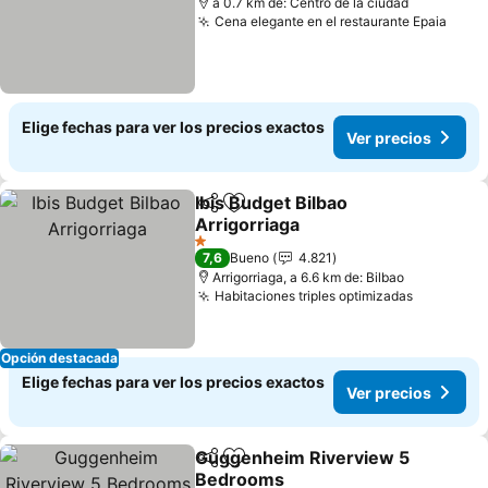
a 0.7 km de: Centro de la ciudad
Cena elegante en el restaurante Epaia
Ver 
Elige fechas para ver los precios exactos
Ver precios
Ibis Budget Bilbao
Compartir
Agregar a favoritos
Arrigorriaga
Ver precios
1 Estrellas
7,6
Bueno
4.821
Arrigorriaga, a 6.6 km de: Bilbao
Habitaciones triples optimizadas
Ver prec
Opción destacada
Elige fechas para ver los precios exactos
Ver precios
Guggenheim Riverview 5
Compartir
Agregar a favoritos
Bedrooms