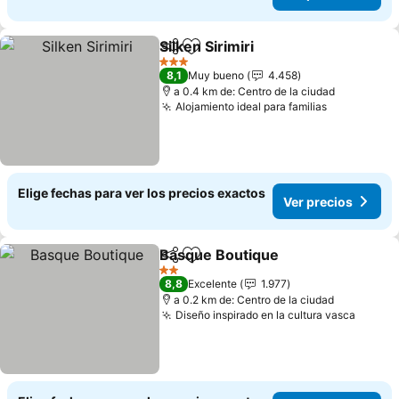
Silken Sirimiri
Compartir
Agregar a favoritos
Ver precios
3 Estrellas
8,1
Muy bueno
4.458
a 0.4 km de: Centro de la ciudad
Alojamiento ideal para familias
Ver precio
Elige fechas para ver los precios exactos
Ver precios
Basque Boutique
Compartir
Agregar a favoritos
Ver preci
2 Estrellas
8,8
Excelente
1.977
a 0.2 km de: Centro de la ciudad
Diseño inspirado en la cultura vasca
Ver pr