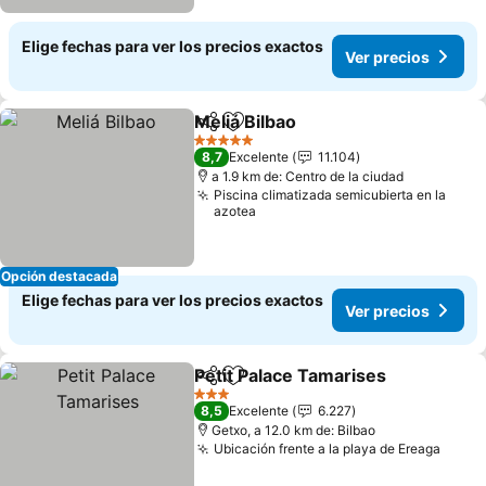
Elige fechas para ver los precios exactos
Ver precios
Meliá Bilbao
Compartir
Agregar a favoritos
Ver precios
5 Estrellas
8,7
Excelente
11.104
a 1.9 km de: Centro de la ciudad
Piscina climatizada semicubierta en la
azotea
Opción destacada
Elige fechas para ver los precios exactos
Ver precios
Petit Palace Tamarises
Compartir
Agregar a favoritos
Ver
3 Estrellas
8,5
Excelente
6.227
Getxo, a 12.0 km de: Bilbao
Ubicación frente a la playa de Ereaga
Ver p