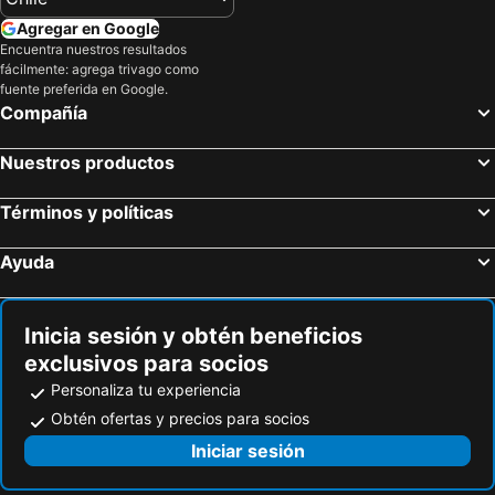
Petit Palace Arana
Abba Euskalduna Hotel
Agregar en Google
Encuentra nuestros resultados
Hotel Zenit Bilbao
Hotel Miro
fácilmente: agrega trivago como
Hotel Naval Sestao
Ibis Budget Bilbao Barakaldo
fuente preferida en Google.
Compañía
ibis Bilbao Barakaldo
Axel Hotel Bilbao - Adults Only
Líbere Bilbao La Vieja
Meliá Bilbao
Nuestros productos
Residencia Universitaria Resa San Mamés
Sercotel Ayala
Términos y políticas
Hotel Carlton
Hotel Lidar
Sercotel Arenal Bilbao
Room Select Bilbao
Ayuda
Hotel Artetxe
Hotel Artxanda
Hotel Ria de Bilbao
Hotel Artea Errota
Inicia sesión y obtén beneficios
Hospedium Hotel Sky Blu Loiu
Hotel Tuul Etxea
exclusivos para socios
Hotel Puerta de Bilbao
Travelodge Bilbao Sestao
Personaliza tu experiencia
Hotel Artaza
Petit Palace Tamarises
Obtén ofertas y precios para socios
Iniciar sesión