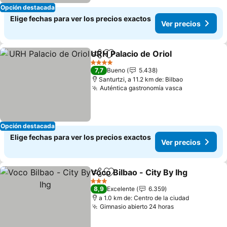
Opción destacada
Elige fechas para ver los precios exactos
Ver precios
URH Palacio de Oriol
Compartir
Agregar a favoritos
Ver p
4 Estrellas
7,7
Bueno
5.438
Santurtzi, a 11.2 km de: Bilbao
Auténtica gastronomía vasca
Ver precios
Opción destacada
Elige fechas para ver los precios exactos
Ver precios
Voco Bilbao - City By Ihg
Compartir
Agregar a favoritos
V
3 Estrellas
8,9
Excelente
6.359
a 1.0 km de: Centro de la ciudad
Gimnasio abierto 24 horas
Ver precios