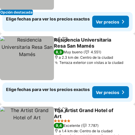
Opción destacada
Elige fechas para ver los precios exactos
Ver precios
Residencia Universitaria
Compartir
Agregar a favoritos
Resa San Mamés
Ver precios
8,3
Muy bueno
4.551
a 2.3 km de: Centro de la ciudad
Terraza exterior con vistas a la ciudad
Ver p
Elige fechas para ver los precios exactos
Ver precios
The Artist Grand Hotel of
Compartir
Agregar a favoritos
Art
Ver precios
5 Estrellas
9,4
Excelente
7.787
a 1.4 km de: Centro de la ciudad