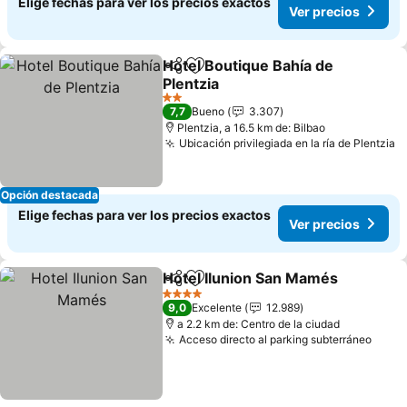
Elige fechas para ver los precios exactos
Ver precios
Hotel Boutique Bahía de
Compartir
Agregar a favoritos
Plentzia
Ver precios
2 Estrellas
7,7
Bueno
3.307
Plentzia, a 16.5 km de: Bilbao
Ubicación privilegiada en la ría de Plentzia
V
Opción destacada
Elige fechas para ver los precios exactos
Ver precios
Hotel Ilunion San Mamés
Compartir
Agregar a favoritos
V
4 Estrellas
9,0
Excelente
12.989
a 2.2 km de: Centro de la ciudad
Acceso directo al parking subterráneo
Ver p