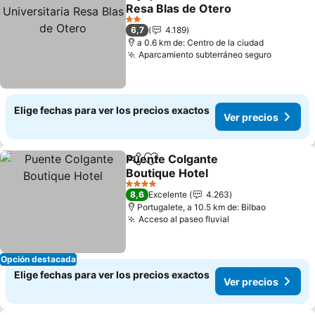
Compartir
Agregar a favoritos
Resa Blas de Otero
Ver precios
2 Estrellas
6,7
4.189
a 0.6 km de: Centro de la ciudad
Aparcamiento subterráneo seguro
Ver prec
Elige fechas para ver los precios exactos
Ver precios
Puente Colgante
Compartir
Agregar a favoritos
Boutique Hotel
Ver precios
4 Estrellas
8,6
Excelente
4.263
Portugalete, a 10.5 km de: Bilbao
Acceso al paseo fluvial
Ver precios
Opción destacada
Elige fechas para ver los precios exactos
Ver precios