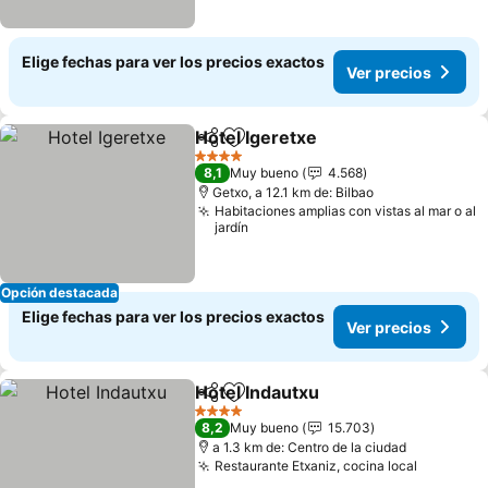
Elige fechas para ver los precios exactos
Ver precios
Hotel Igeretxe
Compartir
Agregar a favoritos
Ver precios
4 Estrellas
8,1
Muy bueno
4.568
Getxo, a 12.1 km de: Bilbao
Habitaciones amplias con vistas al mar o al
jardín
Opción destacada
Elige fechas para ver los precios exactos
Ver precios
Hotel Indautxu
Compartir
Agregar a favoritos
Ver precios
4 Estrellas
8,2
Muy bueno
15.703
a 1.3 km de: Centro de la ciudad
Restaurante Etxaniz, cocina local
Ver prec