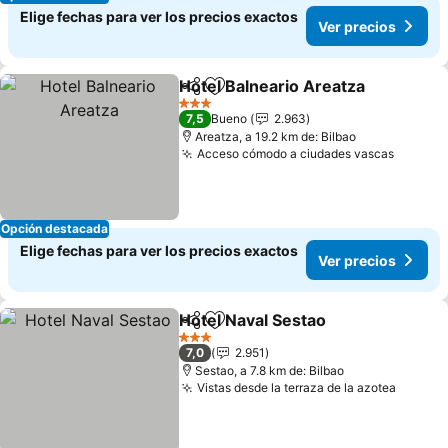
Elige fechas para ver los precios exactos
Ver precios
Hotel Balneario Areatza
Compartir
Agregar a favoritos
Ve
3 Estrellas
7,5
Bueno
2.963
Areatza, a 19.2 km de: Bilbao
Acceso cómodo a ciudades vascas
Ver pre
Opción destacada
Elige fechas para ver los precios exactos
Ver precios
Hotel Naval Sestao
Compartir
Agregar a favoritos
Ver pre
3 Estrellas
7,0
2.951
Sestao, a 7.8 km de: Bilbao
Vistas desde la terraza de la azotea
Ver pr