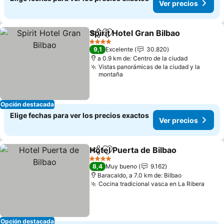
Ver precios
Spirit Hotel Gran Bilbao
Compartir
Agregar a favoritos
Ver
4 Estrellas
9,1
Excelente
30.820
a 0.9 km de: Centro de la ciudad
Vistas panorámicas de la ciudad y la
montaña
Opción destacada
Elige fechas para ver los precios exactos
Ver precios
Hotel Puerta de Bilbao
Compartir
Agregar a favoritos
Ver 
4 Estrellas
8,4
Muy bueno
9.162
Baracaldo, a 7.0 km de: Bilbao
Cocina tradicional vasca en La Ribera
Ver p
Opción destacada