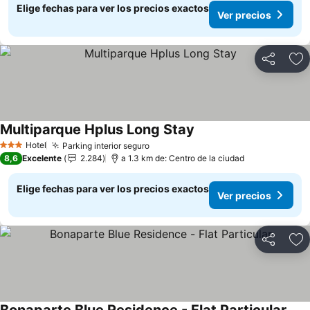
Elige fechas para ver los precios exactos
Ver precios
Compartir
Ag
Multiparque Hplus Long Stay
Hotel
Parking interior seguro
3 Estrellas
8,6
Excelente
2.284
a 1.3 km de: Centro de la ciudad
Elige fechas para ver los precios exactos
Ver precios
Compartir
Ag