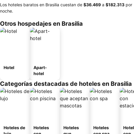
Los hoteles baratos en Brasilia cuestan de
‎$36.469
a
‎$182.313
por
noche.
Otros hospedajes en Brasilia
Hotel
Apart-
hotel
Categorías destacadas de hoteles en Brasilia
Hoteles de
Hoteles
Hoteles
Hoteles
Hote
lujo
con
que
con spa
con