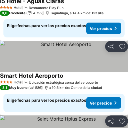
i5 Hotel - Águas Claras
Hotel
Restaurante Play Pub
4 Estrellas
8,8
Excelente
4.792
Taguatinga, a 14.4 km de: Brasilia
Elige fechas para ver los precios exactos
Ver precios
Compartir
Ag
Smart Hotel Aeroporto
Hotel
Ubicación estratégica cerca del aeropuerto
4 Estrellas
8,1
Muy bueno
586
a 10.6 km de: Centro de la ciudad
Elige fechas para ver los precios exactos
Ver precios
Compartir
Ag