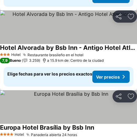
Compartir
Ag
Hotel Alvorada by Bsb Inn - Antigo Hotel Atlantico
Hotel
Restaurante brasileño en el hotel
3 Estrellas
7,9
Bueno
3.259
a 15.9 km de: Centro de la ciudad
Elige fechas para ver los precios exactos
Ver precios
Compartir
Ag
Europa Hotel Brasília by Bsb Inn
Hotel
Panadería abierta 24 horas
4 Estrellas