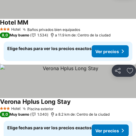
Hotel MM
Hotel
Baños privados bien equipados
3 Estrellas
8,0
Muy bueno
1.534
a 11.9 km de: Centro de la ciudad
Elige fechas para ver los precios exactos
Ver precios
Compartir
Ag
Verona Hplus Long Stay
Hotel
Piscina exterior
3 Estrellas
8,0
Muy bueno
1.040
a 8.2 km de: Centro de la ciudad
Elige fechas para ver los precios exactos
Ver precios