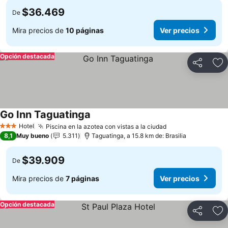
$36.469
De
Mira precios de
10 páginas
Ver precios
Opción destacada
Compartir
Ag
Go Inn Taguatinga
Hotel
Piscina en la azotea con vistas a la ciudad
3 Estrellas
8,1
Muy bueno
5.311
Taguatinga, a 15.8 km de: Brasilia
$39.909
De
Mira precios de
7 páginas
Ver precios
Opción destacada
Compartir
Ag