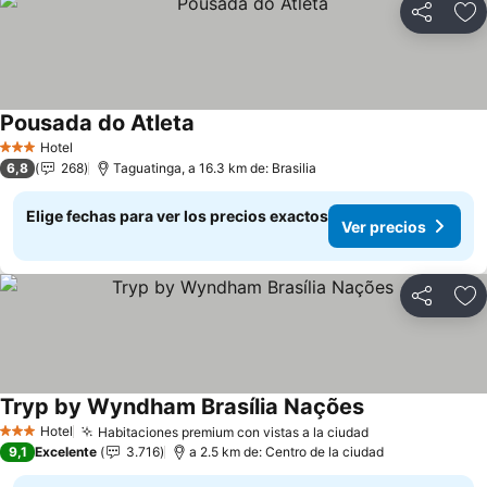
Compartir
Ag
Pousada do Atleta
Hotel
3 Estrellas
6,8
268
Taguatinga, a 16.3 km de: Brasilia
Elige fechas para ver los precios exactos
Ver precios
Compartir
Ag
Tryp by Wyndham Brasília Nações
Hotel
Habitaciones premium con vistas a la ciudad
3 Estrellas
9,1
Excelente
3.716
a 2.5 km de: Centro de la ciudad