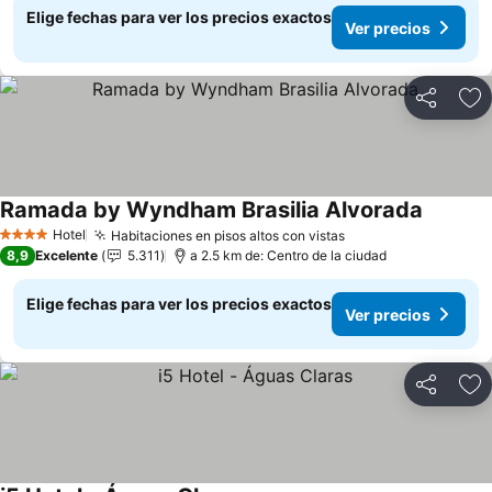
Elige fechas para ver los precios exactos
Ver precios
Compartir
Ag
Ramada by Wyndham Brasilia Alvorada
Hotel
Habitaciones en pisos altos con vistas
4 Estrellas
8,9
Excelente
5.311
a 2.5 km de: Centro de la ciudad
Elige fechas para ver los precios exactos
Ver precios
Compartir
Ag