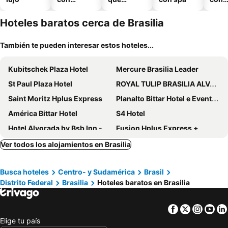
piscina
aceptan
esta
mascotas
mien
Hoteles baratos cerca de Brasilia
También te pueden interesar estos hoteles...
Kubitschek Plaza Hotel
Mercure Brasilia Leader
St Paul Plaza Hotel
ROYAL TULIP BRASILIA ALVORADA
Saint Moritz Hplus Express
Planalto Bittar Hotel e Eventos
América Bittar Hotel
S4 Hotel
Hotel Alvorada by Bsb Inn - Antigo Hotel Atlantico
Fusion Hplus Express +
Tryp by Wyndham Brasília Nações
Grand Mercure Brasilia Eixo Monumental
Ver todos los alojamientos en Brasilia
Monumental Bittar Hotel
Lets Idea Brasília Hotel
Busca hoteles
Centro- y Sudamérica
Brasil
Athos Bulcão Hplus Executive
El Pilar Hotel by Bsb Inn
Distrito Federal
Brasilia
Hoteles baratos en Brasilia
Hotel Diplomat by Bsb Inn
Windsor Brasilia Hotel
Comfort Suites Brasilia
Bittar Inn
Facebook
Twitter
Insta
Yo
Naoum Hotel
Flat Saint Moritz Brasília Hotel
Elige tu país