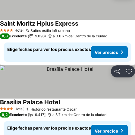
Saint Moritz Hplus Express
Hotel
Suites estilo loft urbano
4 Estrellas
8,8
Excelente
9.098
a 3.0 km de: Centro de la ciudad
Elige fechas para ver los precios exactos
Ver precios
Compartir
Ag
Brasília Palace Hotel
Hotel
Histórico restaurante Oscar
4 Estrellas
9,2
Excelente
9.417
a 8.7 km de: Centro de la ciudad
Elige fechas para ver los precios exactos
Ver precios