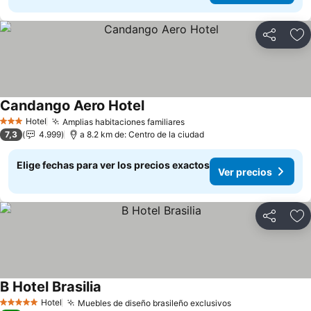
Compartir
Ag
Candango Aero Hotel
Hotel
Amplias habitaciones familiares
3 Estrellas
7,3
4.999
a 8.2 km de: Centro de la ciudad
Elige fechas para ver los precios exactos
Ver precios
Compartir
Ag
B Hotel Brasilia
Hotel
Muebles de diseño brasileño exclusivos
5 Estrellas