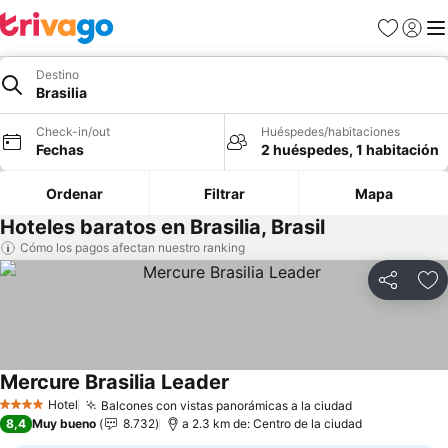
Favoritos
Iniciar 
Me
Destino
Brasilia
Check-in/out
Huéspedes/habitaciones
Fechas
2 huéspedes, 1 habitación
Ordenar
Filtrar
Mapa
Hoteles baratos en Brasilia, Brasil
Cómo los pagos afectan nuestro ranking
Compartir
Ag
Mercure Brasilia Leader
Hotel
Balcones con vistas panorámicas a la ciudad
4 Estrellas
8,4
Muy bueno
8.732
a 2.3 km de: Centro de la ciudad