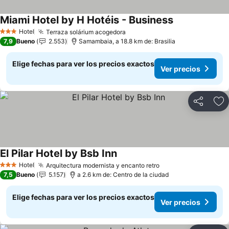
Miami Hotel by H Hotéis - Business
Hotel
Terraza solárium acogedora
3 Estrellas
7,9
Bueno
2.553
Samambaia, a 18.8 km de: Brasilia
Elige fechas para ver los precios exactos
Ver precios
Compartir
Ag
El Pilar Hotel by Bsb Inn
Hotel
Arquitectura modernista y encanto retro
3 Estrellas
7,5
Bueno
5.157
a 2.6 km de: Centro de la ciudad
Elige fechas para ver los precios exactos
Ver precios