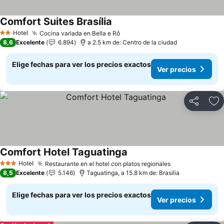
Comfort Suites Brasília
Hotel
Cocina variada en Bella e Rô
2 Estrellas
8,6
Excelente
6.894
a 2.5 km de: Centro de la ciudad
Elige fechas para ver los precios exactos
Ver precios
Compartir
Ag
Comfort Hotel Taguatinga
Hotel
Restaurante en el hotel con platos regionales
3 Estrellas
8,5
Excelente
5.146
Taguatinga, a 15.8 km de: Brasilia
Elige fechas para ver los precios exactos
Ver precios