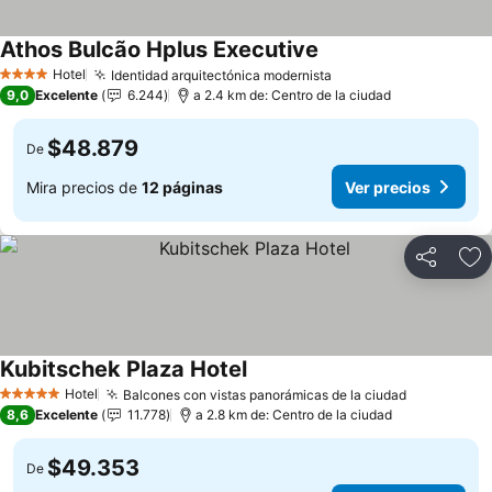
Athos Bulcão Hplus Executive
Hotel
Identidad arquitectónica modernista
4 Estrellas
9,0
Excelente
6.244
a 2.4 km de: Centro de la ciudad
$48.879
De
Mira precios de
12 páginas
Ver precios
Compartir
Ag
Kubitschek Plaza Hotel
Hotel
Balcones con vistas panorámicas de la ciudad
5 Estrellas
8,6
Excelente
11.778
a 2.8 km de: Centro de la ciudad
$49.353
De