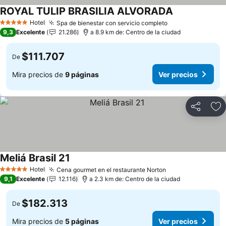
ROYAL TULIP BRASILIA ALVORADA
Hotel
Spa de bienestar con servicio completo
5 Estrellas
9,3
Excelente
21.286
a 8.9 km de: Centro de la ciudad
$111.707
De
Mira precios de
9 páginas
Ver precios
Compartir
Ag
Meliá Brasil 21
Hotel
Cena gourmet en el restaurante Norton
5 Estrellas
9,1
Excelente
12.116
a 2.3 km de: Centro de la ciudad
$182.313
De
Mira precios de
5 páginas
Ver precios