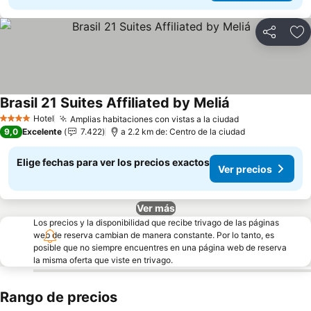
Compartir
Ag
Brasil 21 Suites Affiliated by Meliá
Hotel
Amplias habitaciones con vistas a la ciudad
4 Estrellas
9,0
Excelente
7.422
a 2.2 km de: Centro de la ciudad
Elige fechas para ver los precios exactos
Ver precios
Ver más
Los precios y la disponibilidad que recibe trivago de las páginas
web de reserva cambian de manera constante. Por lo tanto, es
posible que no siempre encuentres en una página web de reserva
la misma oferta que viste en trivago.
Rango de precios