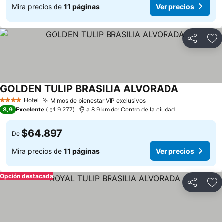
Mira precios de
11 páginas
Ver precios
Compartir
Ag
GOLDEN TULIP BRASILIA ALVORADA
Hotel
Mimos de bienestar VIP exclusivos
4 Estrellas
8,9
Excelente
9.277
a 8.9 km de: Centro de la ciudad
$64.897
De
Mira precios de
11 páginas
Ver precios
Opción destacada
Compartir
Ag