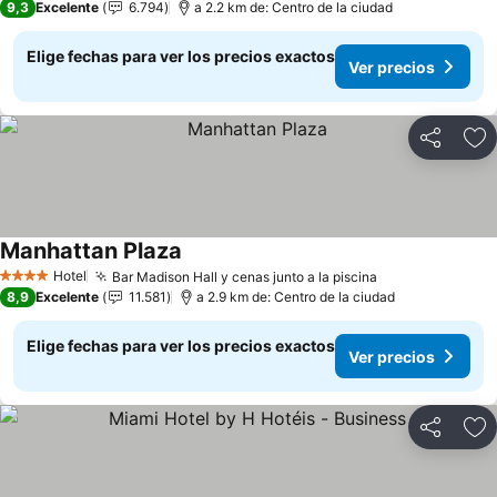
9,3
Excelente
6.794
a 2.2 km de: Centro de la ciudad
Elige fechas para ver los precios exactos
Ver precios
Compartir
Ag
Manhattan Plaza
Hotel
Bar Madison Hall y cenas junto a la piscina
4 Estrellas
8,9
Excelente
11.581
a 2.9 km de: Centro de la ciudad
Elige fechas para ver los precios exactos
Ver precios
Compartir
Ag