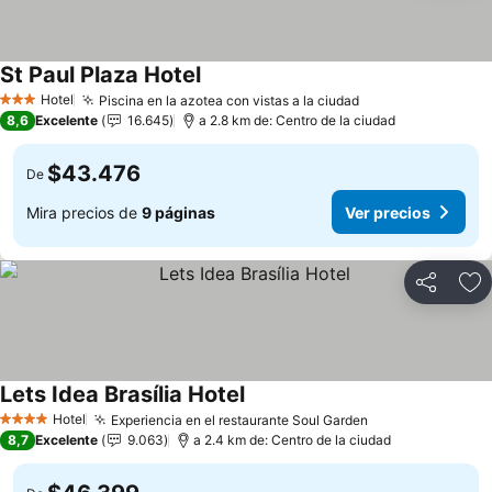
St Paul Plaza Hotel
Hotel
Piscina en la azotea con vistas a la ciudad
3 Estrellas
8,6
Excelente
16.645
a 2.8 km de: Centro de la ciudad
$43.476
De
Mira precios de
9 páginas
Ver precios
Compartir
Ag
Lets Idea Brasília Hotel
Hotel
Experiencia en el restaurante Soul Garden
4 Estrellas
8,7
Excelente
9.063
a 2.4 km de: Centro de la ciudad