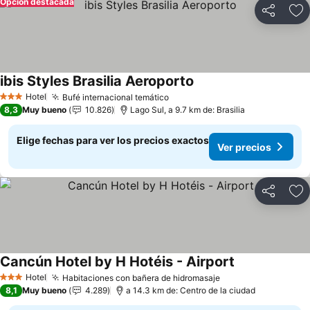
Opción destacada
Compartir
Ag
ibis Styles Brasilia Aeroporto
Hotel
Bufé internacional temático
3 Estrellas
8,3
Muy bueno
10.826
Lago Sul, a 9.7 km de: Brasilia
Elige fechas para ver los precios exactos
Ver precios
Compartir
Ag
Cancún Hotel by H Hotéis - Airport
Hotel
Habitaciones con bañera de hidromasaje
3 Estrellas
8,1
Muy bueno
4.289
a 14.3 km de: Centro de la ciudad