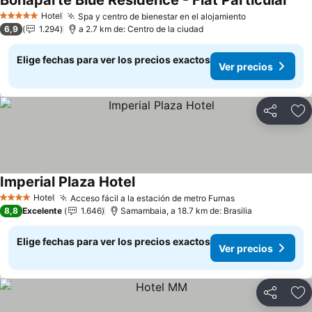
Bonaparte Blue Residence - Flat Particular
Hotel
Spa y centro de bienestar en el alojamiento
5 Estrellas
6,9
1.294
a 2.7 km de: Centro de la ciudad
Elige fechas para ver los precios exactos
Ver precios
Compartir
Ag
Imperial Plaza Hotel
Hotel
Acceso fácil a la estación de metro Furnas
4 Estrellas
8,8
Excelente
1.646
Samambaia, a 18.7 km de: Brasilia
Elige fechas para ver los precios exactos
Ver precios
Compartir
Ag