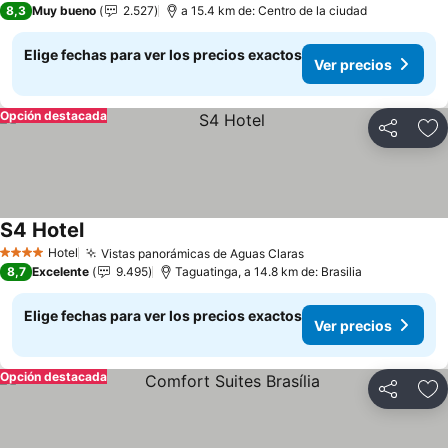
8,3
Muy bueno
2.527
a 15.4 km de: Centro de la ciudad
Elige fechas para ver los precios exactos
Ver precios
Opción destacada
Compartir
Ag
S4 Hotel
Hotel
Vistas panorámicas de Aguas Claras
4 Estrellas
8,7
Excelente
9.495
Taguatinga, a 14.8 km de: Brasilia
Elige fechas para ver los precios exactos
Ver precios
Opción destacada
Compartir
Ag