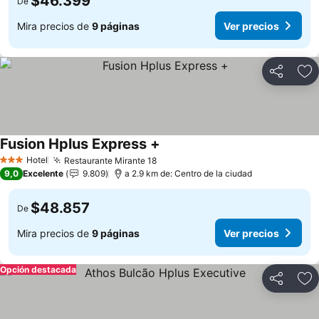
$46.399
De
Mira precios de
9 páginas
Ver precios
Compartir
Ag
Fusion Hplus Express +
Hotel
Restaurante Mirante 18
3 Estrellas
9,0
Excelente
9.809
a 2.9 km de: Centro de la ciudad
$48.857
De
Mira precios de
9 páginas
Ver precios
Opción destacada
Compartir
Ag