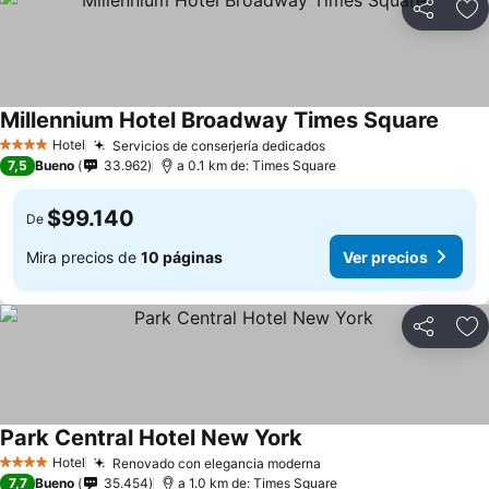
Compartir
Ag
Millennium Hotel Broadway Times Square
Hotel
Servicios de conserjería dedicados
4 Estrellas
7,5
Bueno
33.962
a 0.1 km de: Times Square
$99.140
De
Mira precios de
10 páginas
Ver precios
Compartir
Ag
Park Central Hotel New York
Hotel
Renovado con elegancia moderna
4 Estrellas
7,7
Bueno
35.454
a 1.0 km de: Times Square