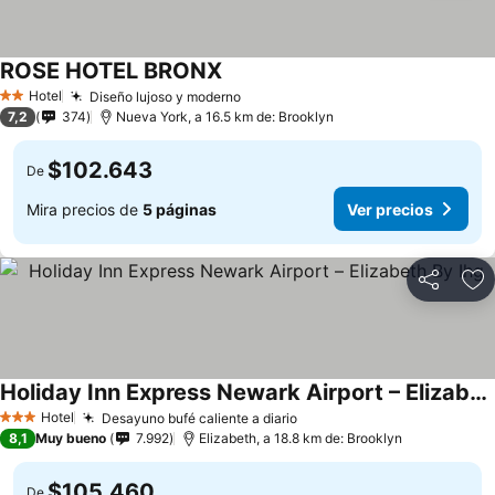
ROSE HOTEL BRONX
Hotel
Diseño lujoso y moderno
2 Estrellas
7,2
374
Nueva York, a 16.5 km de: Brooklyn
$102.643
De
Mira precios de
5 páginas
Ver precios
Compartir
Ag
Holiday Inn Express Newark Airport – Elizabeth By Ihg
Hotel
Desayuno bufé caliente a diario
3 Estrellas
8,1
Muy bueno
7.992
Elizabeth, a 18.8 km de: Brooklyn
$105.460
De