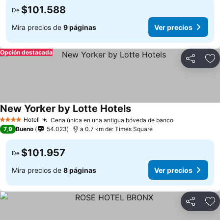
$101.588
De
Mira precios de
9 páginas
Ver precios
Opción destacada
Compartir
Ag
New Yorker by Lotte Hotels
Hotel
Cena única en una antigua bóveda de banco
4 Estrellas
7,9
Bueno
54.023
a 0.7 km de: Times Square
$101.957
De
Mira precios de
8 páginas
Ver precios
Compartir
Ag