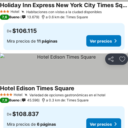
Holiday Inn Express New York City Times Square By Ihg
Hotel
Habitaciones con vistas a la ciudad disponibles
3 Estrellas
7,6
Bueno
13.679
a 0.6 km de: Times Square
$106.115
De
Mira precios de
11 páginas
Ver precios
Compartir
Ag
Hotel Edison Times Square
Hotel
Variedad de opciones gastronómicas en el hotel
4 Estrellas
7,9
Bueno
45.596
a 0.3 km de: Times Square
$108.837
De
Mira precios de
6 páginas
Ver precios