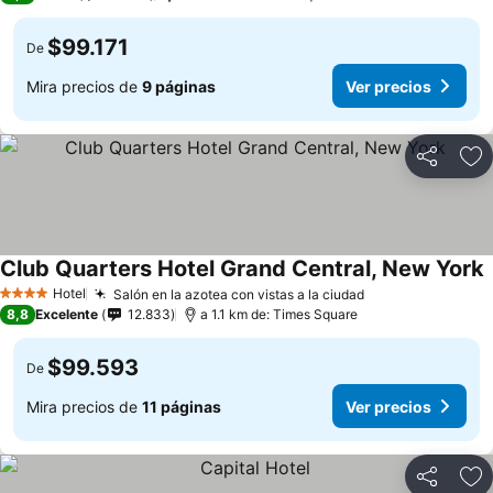
$99.171
De
Mira precios de
9 páginas
Ver precios
Compartir
Ag
Club Quarters Hotel Grand Central, New York
Hotel
Salón en la azotea con vistas a la ciudad
4 Estrellas
8,8
Excelente
12.833
a 1.1 km de: Times Square
$99.593
De
Mira precios de
11 páginas
Ver precios
Compartir
Ag