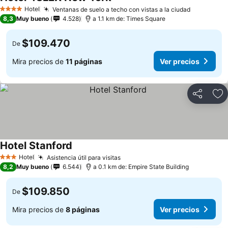
Hotel
Ventanas de suelo a techo con vistas a la ciudad
4 Estrellas
8,3
Muy bueno
4.528
a 1.1 km de: Times Square
$109.470
De
Mira precios de
11 páginas
Ver precios
Compartir
Ag
Hotel Stanford
Hotel
Asistencia útil para visitas
3 Estrellas
8,2
Muy bueno
6.544
a 0.1 km de: Empire State Building
$109.850
De
Mira precios de
8 páginas
Ver precios