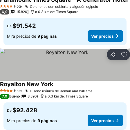
Hotel
Colchones con cubierta y algodón egipcio
4 Estrellas
6,9
15.820
a 0.3 km de: Times Square
$91.542
De
Mira precios de
9 páginas
Ver precios
Compartir
Ag
Royalton New York
Hotel
Diseño icónico de Roman and Williams
4 Estrellas
7,9
Bueno
8.890
a 0.3 km de: Times Square
$92.428
De
Mira precios de
9 páginas
Ver precios