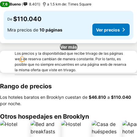
4 Estrellas
7,6
Bueno
8.401
a 1.5 km de: Times Square
$110.040
De
Mira precios de
10 páginas
Ver precios
Ver más
Los precios y la disponibilidad que recibe trivago de las páginas
web de reserva cambian de manera constante. Por lo tanto, es
posible que no siempre encuentres en una página web de reserva
la misma oferta que viste en trivago.
Rango de precios
Los hoteles baratos en Brooklyn cuestan de
‎$46.810
a
‎$110.040
por noche.
Otros hospedajes en Brooklyn