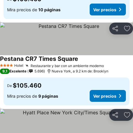
Mira precios de
10 páginas
Ver precios
Compartir
Ag
Pestana CR7 Times Square
Hotel
Restaurante y bar con un ambiente moderno
4 Estrellas
9,1
Excelente
5.696
Nueva York, a 9.2 km de: Brooklyn
$105.460
De
Mira precios de
9 páginas
Ver precios
Compartir
Ag