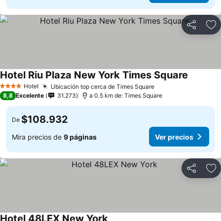
Compartir
Ag
Hotel Riu Plaza New York Times Square
Hotel
Ubicación top cerca de Times Square
4 Estrellas
8,8
Excelente
31.273
a 0.5 km de: Times Square
$108.932
De
Mira precios de
9 páginas
Ver precios
Compartir
Ag
Hotel 48LEX New York