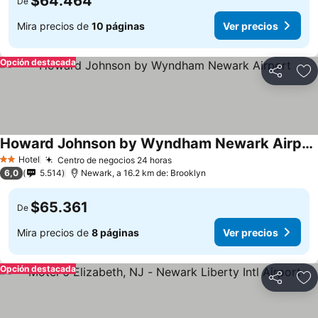
$64.464
De
Mira precios de
10 páginas
Ver precios
Opción destacada
Compartir
Ag
Howard Johnson by Wyndham Newark Airport
Hotel
Centro de negocios 24 horas
2 Estrellas
6,0
5.514
Newark, a 16.2 km de: Brooklyn
$65.361
De
Mira precios de
8 páginas
Ver precios
Opción destacada
Compartir
Ag