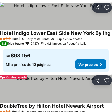
Compartir
Ag
Hotel Indigo Lower East Side New York By Ihg
Hotel
Bar y restaurante Mr. Purple en la azotea
4 Estrellas
8,1
Muy bueno
9.127
a 0.8 km de: La Pequeña Italia
$93.156
De
Mira precios de
12 páginas
Ver precios
Opción destacada
Compartir
Ag
DoubleTree by Hilton Hotel Newark Airport
Hotel
Habitaciones con balcón o terraza privada