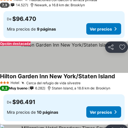
4 Estrellas
7,3
14.527
Newark, a 16.8 km de: Brooklyn
$96.470
De
Mira precios de
9 páginas
Ver precios
Opción destacada
Compartir
Ag
Hilton Garden Inn New York/Staten Island
Hotel
Cerca del refugio de vida silvestre
3 Estrellas
8,2
Muy bueno
6.282
Staten Island, a 18.6 km de: Brooklyn
$96.491
De
Mira precios de
10 páginas
Ver precios