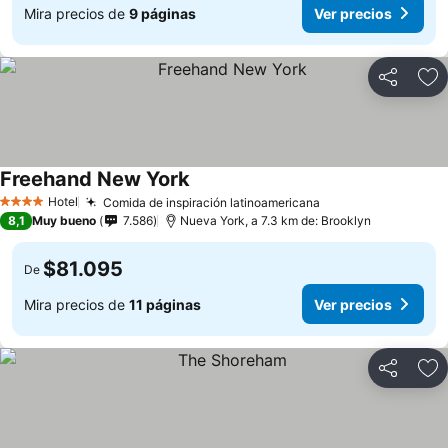
Mira precios de
9 páginas
Ver precios
Compartir
Ag
Freehand New York
Hotel
Comida de inspiración latinoamericana
4 Estrellas
8,1
Muy bueno
7.586
Nueva York, a 7.3 km de: Brooklyn
$81.095
De
Mira precios de
11 páginas
Ver precios
Compartir
Ag