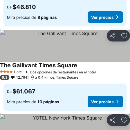
$46.810
De
Mira precios de
8 páginas
Ver precios
Compartir
Ag
The Gallivant Times Square
Hotel
Dos opciones de restaurantes en el hotel
4 Estrellas
6,3
12.764
a 0.4 km de: Times Square
$61.067
De
Mira precios de
10 páginas
Ver precios
Compartir
Ag