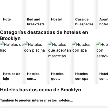
Hotel
Bed and
Hostel
Casa de
Apar
breakfasts
huéspedes
hotel
Categorías destacadas de hoteles en
Brooklyn
Hoteles de
Hoteles
Hoteles
Hoteles
Hote
lujo
con
que
con spa
con
piscina
aceptan
esta
mascotas
mien
Hoteles baratos cerca de Brooklyn
También te pueden interesar estos hoteles...