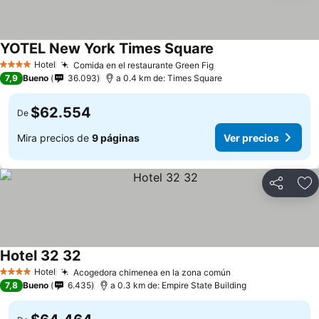
YOTEL New York Times Square
Hotel
Comida en el restaurante Green Fig
4 Estrellas
7,9
Bueno
36.093
a 0.4 km de: Times Square
$62.554
De
Mira precios de
9 páginas
Ver precios
Compartir
Ag
Hotel 32 32
Hotel
Acogedora chimenea en la zona común
4 Estrellas
7,8
Bueno
6.435
a 0.3 km de: Empire State Building