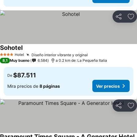
Compartir
Ag
Sohotel
Hotel
Diseño interior vibrante y original
4 Estrellas
8,1
Muy bueno
6.584
a 0.2 km de: La Pequeña Italia
$87.511
De
Mira precios de
8 páginas
Ver precios
Compartir
Ag
Paramount Times Square - A Generator Hotel