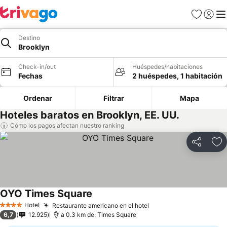
Favoritos
Iniciar 
Me
Destino
Brooklyn
Check-in/out
Huéspedes/habitaciones
Fechas
2 huéspedes, 1 habitación
Ordenar
Filtrar
Mapa
Hoteles baratos en Brooklyn, EE. UU.
Cómo los pagos afectan nuestro ranking
Compartir
Ag
OYO Times Square
Hotel
Restaurante americano en el hotel
4 Estrellas
6,7
12.925
a 0.3 km de: Times Square