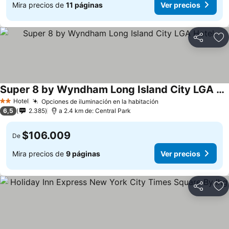
Mira precios de
11 páginas
Ver precios
Compartir
Ag
Super 8 by Wyndham Long Island City LGA Hotel
Hotel
Opciones de iluminación en la habitación
2 Estrellas
6,5
2.385
a 2.4 km de: Central Park
$106.009
De
Mira precios de
9 páginas
Ver precios
Compartir
Ag