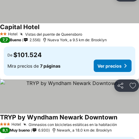
Capital Hotel
Hotel
Vistas del puente de Queensboro
2 Estrellas
7,7
Bueno
2.556
Nueva York, a 9.5 km de: Brooklyn
$101.524
De
Mira precios de
7 páginas
Ver precios
Compartir
Ag
TRYP by Wyndham Newark Downtown
Hotel
Gimnasios con bicicletas estáticas en la habitación
3 Estrellas
8,1
Muy bueno
6.930
Newark, a 18.0 km de: Brooklyn