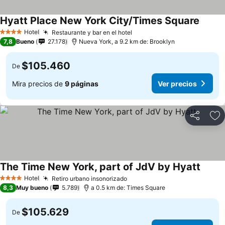
Hyatt Place New York City/Times Square
Hotel
Restaurante y bar en el hotel
4 Estrellas
7,8
Bueno
27.178
Nueva York, a 9.2 km de: Brooklyn
$105.460
De
Mira precios de
9 páginas
Ver precios
Compartir
Ag
The Time New York, part of JdV by Hyatt
Hotel
Retiro urbano insonorizado
4 Estrellas
8,3
Muy bueno
5.789
a 0.5 km de: Times Square
$105.629
De