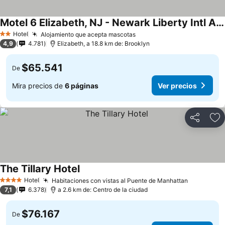
Motel 6 Elizabeth, NJ - Newark Liberty Intl Airport
Hotel
Alojamiento que acepta mascotas
2 Estrellas
4,9
4.781
Elizabeth, a 18.8 km de: Brooklyn
$65.541
De
Mira precios de
6 páginas
Ver precios
Compartir
Ag
The Tillary Hotel
Hotel
Habitaciones con vistas al Puente de Manhattan
4 Estrellas
7,1
6.378
a 2.6 km de: Centro de la ciudad
$76.167
De