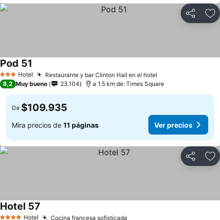
Compartir
Ag
Pod 51
Hotel
Restaurante y bar Clinton Hall en el hotel
3 Estrellas
8,2
Muy bueno
23.104
a 1.5 km de: Times Square
$109.935
De
Mira precios de
11 páginas
Ver precios
Compartir
Ag
Hotel 57
Hotel
Cocina francesa sofisticada