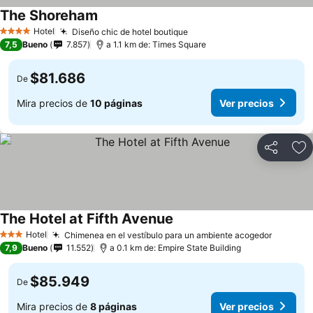
The Shoreham
Hotel
Diseño chic de hotel boutique
4 Estrellas
7,5
Bueno
7.857
a 1.1 km de: Times Square
$81.686
De
Mira precios de
10 páginas
Ver precios
Compartir
Ag
The Hotel at Fifth Avenue
Hotel
Chimenea en el vestíbulo para un ambiente acogedor
3 Estrellas
7,9
Bueno
11.552
a 0.1 km de: Empire State Building
$85.949
De
Mira precios de
8 páginas
Ver precios