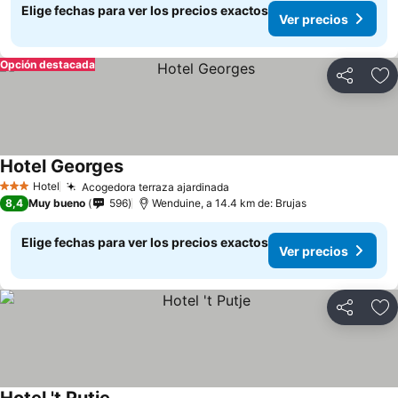
Elige fechas para ver los precios exactos
Ver precios
Opción destacada
Compartir
Ag
Hotel Georges
Ver precios
Hotel
Acogedora terraza ajardinada
Ver precios
3 Estrellas
8,4
Muy bueno
596
Wenduine, a 14.4 km de: Brujas
Elige fechas para ver los precios exactos
Ver precios
Compartir
Ag