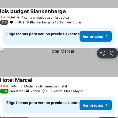
ibis budget Blankenberge
Ver precios
Hotel
Piscina climatizada en la azotea
Ver precios
2 Estrellas
7,0
4.184
Blankenberge, a 13.2 km de: Brujas
Elige fechas para ver los precios exactos
Ver precios
Compartir
Ag
Hotel Marcel
Ver precios
Hotel
Moderna chimenea de cristal
Ver precios
3 Estrellas
8,6
Excelente
2.258
a 0.1 km de: Plaza Mayor
Elige fechas para ver los precios exactos
Ver precios