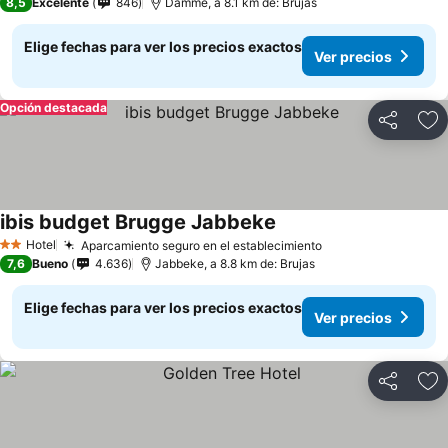
8,5
Excelente
846
Damme, a 8.1 km de: Brujas
Elige fechas para ver los precios exactos
Ver precios
Opción destacada
Compartir
Ag
ibis budget Brugge Jabbeke
Ver precios
Hotel
Aparcamiento seguro en el establecimiento
Ver precios
2 Estrellas
7,6
Bueno
4.636
Jabbeke, a 8.8 km de: Brujas
Elige fechas para ver los precios exactos
Ver precios
Compartir
Ag