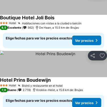
Boutique Hotel Joli Bois
Ver precios
Hotel
Habitaciones con vistas a la ciudad o balcón
Ver precios
3 Estrellas
8,5
Excelente
562
De Haan, a 15.5 km de: Brujas
Elige fechas para ver los precios exactos
Ver precios
Compartir
Ag
Hotel Prins Boudewijn
Ver precios
Hotel
Bistró y restaurante en el hotel
Ver precios
3 Estrellas
7,9
Bueno
2.719
Knokke-Heist, a 15.6 km de: Brujas
Elige fechas para ver los precios exactos
Ver precios