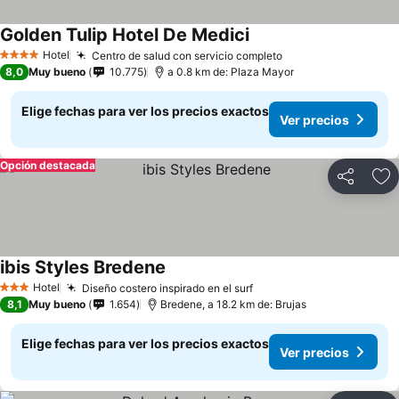
Golden Tulip Hotel De Medici
Ver precios
Hotel
Centro de salud con servicio completo
Ver precios
4 Estrellas
8,0
Muy bueno
10.775
a 0.8 km de: Plaza Mayor
Elige fechas para ver los precios exactos
Ver precios
Opción destacada
Compartir
Ag
ibis Styles Bredene
Ver precios
Hotel
Diseño costero inspirado en el surf
Ver precios
3 Estrellas
8,1
Muy bueno
1.654
Bredene, a 18.2 km de: Brujas
Elige fechas para ver los precios exactos
Ver precios