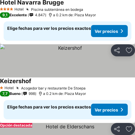
Hotel Navarra Brugge
Ver precios
Hotel
Piscina subterránea en bodega
Ver precios
4 Estrellas
9,1
Excelente
4.847
a 0.2 km de: Plaza Mayor
Elige fechas para ver los precios exactos
Ver precios
Compartir
Ag
Keizershof
Ver precios
Hotel
Acogedor bar y restaurante De Stoepa
Ver precios
1 Estrellas
7,7
Bueno
998
a 0.2 km de: Plaza Mayor
Elige fechas para ver los precios exactos
Ver precios
Opción destacada
Compartir
Ag