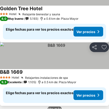
Golden Tree Hotel
Ver precios
Hotel
Relajante bienestar y sauna
Ver precios
3 Estrellas
8,0
Muy bueno
5.193
a 0.6 km de: Plaza Mayor
Elige fechas para ver los precios exactos
Ver precios
Compartir
Ag
B&B 1669
Ver precios
Hotel
Relajantes instalaciones de spa
Ver precios
4 Estrellas
9,3
Excelente
1.105
a 0.5 km de: Plaza Mayor
Elige fechas para ver los precios exactos
Ver precios
Ver más