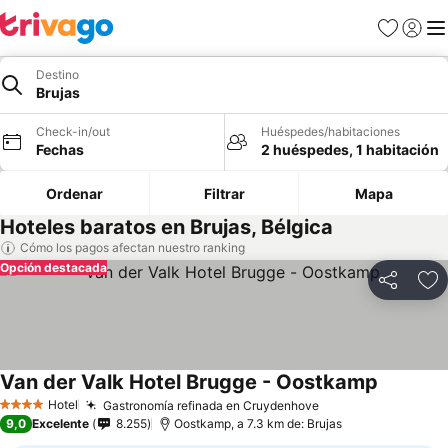
Favoritos
Iniciar 
Me
Destino
Brujas
Check-in/out
Huéspedes/habitaciones
Fechas
2 huéspedes, 1 habitación
Ordenar
Filtrar
Mapa
Hoteles baratos en Brujas, Bélgica
Cómo los pagos afectan nuestro ranking
Opción destacada
Compartir
Ag
Van der Valk Hotel Brugge - Oostkamp
Ver preci
Hotel
Gastronomía refinada en Cruydenhove
Ver precios
4 Estrellas
9,0
Excelente
8.255
Oostkamp, a 7.3 km de: Brujas