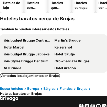
Hoteles de
Hoteles
Hoteles
Hoteles
Hote
lujo
con
que
con spa
con
piscina
aceptan
esta
mascotas
mien
Hoteles baratos cerca de Brujas
También te pueden interesar estos hoteles...
ibis budget Brugge Centrum Station
Martin's Brugge
Hotel Marcel
Keizershof
ibis budget Brugge Jabbeke
Hotel 't Putje
ibis Styles Brugge Centrum
Crowne Plaza Bruges
NH Brugge
Hotel Aragon
Hotel Portinari
Dukes' Academie Brugge
Ver todos los alojamientos en Brujas
Radisson Blu Hotel, Bruges
Hotel Navarra Brugge
Busca hoteles
Europa
Bélgica
Flandes
Brujas
Novotel Brugge Centrum
Sleep & Go Brugge
Hoteles baratos en Brujas
Hotel Dukes' Palace
Boutique Hotel Sablon
Hotel Groeninghe
Graaf Van Vlaanderen
Facebook
Twitter
Insta
Yo