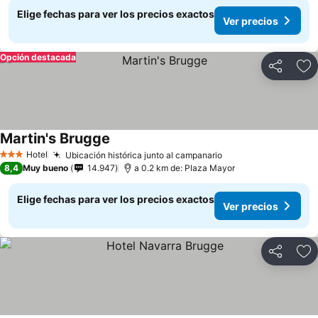
Elige fechas para ver los precios exactos
Ver precios
Opción destacada
Compartir
Ag
Martin's Brugge
Ver precios
Hotel
Ubicación histórica junto al campanario
Ver precios
3 Estrellas
8,4
Muy bueno
14.947
a 0.2 km de: Plaza Mayor
Elige fechas para ver los precios exactos
Ver precios
Compartir
Ag