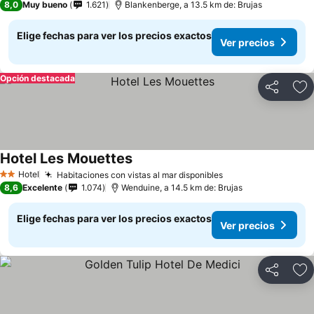
8,0
Muy bueno
1.621
Blankenberge, a 13.5 km de: Brujas
Elige fechas para ver los precios exactos
Ver precios
Opción destacada
Compartir
Ag
Hotel Les Mouettes
Ver precios
Hotel
Habitaciones con vistas al mar disponibles
Ver precios
2 Estrellas
8,6
Excelente
1.074
Wenduine, a 14.5 km de: Brujas
Elige fechas para ver los precios exactos
Ver precios
Compartir
Ag