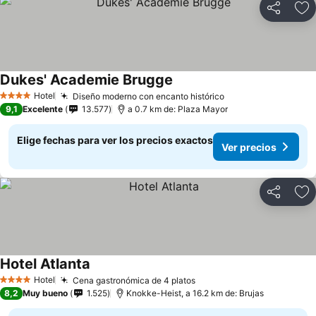
Compartir
Ag
Dukes' Academie Brugge
Ver precios
Hotel
Diseño moderno con encanto histórico
Ver precios
4 Estrellas
9,1
Excelente
13.577
a 0.7 km de: Plaza Mayor
Elige fechas para ver los precios exactos
Ver precios
Compartir
Ag
Hotel Atlanta
Ver precios
Hotel
Cena gastronómica de 4 platos
Ver precios
4 Estrellas
8,2
Muy bueno
1.525
Knokke-Heist, a 16.2 km de: Brujas