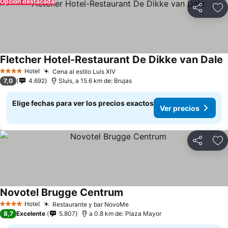
Opción destacada
Compartir
Ag
Fletcher Hotel-Restaurant De Dikke van Dale
V
Hotel
Cena al estilo Luis XIV
Ver precios
4 Estrellas
7,0
4.692
Sluis, a 15.6 km de: Brujas
Elige fechas para ver los precios exactos
Ver precios
Compartir
Ag
Novotel Brugge Centrum
Ver precios
Hotel
Restaurante y bar NovoMe
Ver precios
4 Estrellas
8,7
Excelente
5.807
a 0.8 km de: Plaza Mayor