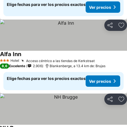
Elige fechas para ver los precios exactos
Ver precios
Compartir
Ag
Alfa Inn
Ver precios
Hotel
Acceso céntrico a las tiendas de Kerkstraat
Ver precios
3 Estrellas
8,6
Excelente
2.906
Blankenberge, a 13.4 km de: Brujas
Elige fechas para ver los precios exactos
Ver precios
Compartir
Ag