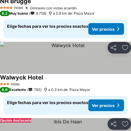
NH Brugge
Ver precios
Hotel
Gimnasio con vistas al jardín
Ver precios
4 Estrellas
8,2
Muy bueno
9.759
a 0.8 km de: Plaza Mayor
Elige fechas para ver los precios exactos
Ver precios
Compartir
Ag
Walwyck Hotel
Ver precios
Hotel
3 Estrellas
8,6
Excelente
783
a 0.3 km de: Plaza Mayor
Elige fechas para ver los precios exactos
Ver precios
Opción destacada
Compartir
Ag