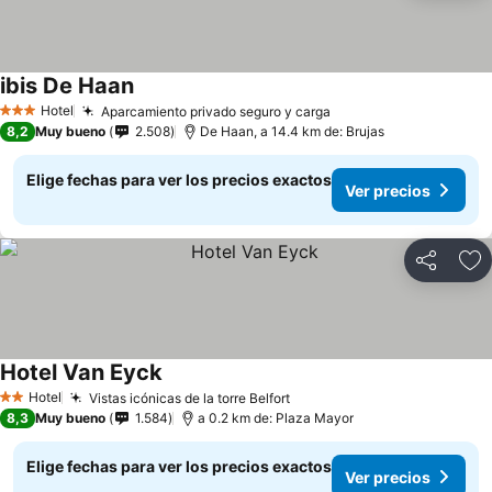
ibis De Haan
Ver precios
Hotel
Aparcamiento privado seguro y carga
Ver precios
3 Estrellas
8,2
Muy bueno
2.508
De Haan, a 14.4 km de: Brujas
Elige fechas para ver los precios exactos
Ver precios
Compartir
Ag
Hotel Van Eyck
Ver precios
Hotel
Vistas icónicas de la torre Belfort
Ver precios
2 Estrellas
8,3
Muy bueno
1.584
a 0.2 km de: Plaza Mayor
Elige fechas para ver los precios exactos
Ver precios