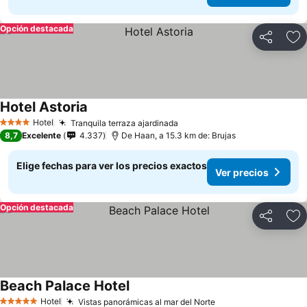
Opción destacada
Compartir
Ag
Hotel Astoria
Ver precios
Hotel
Tranquila terraza ajardinada
Ver precios
4 Estrellas
8,7
Excelente
4.337
De Haan, a 15.3 km de: Brujas
Elige fechas para ver los precios exactos
Ver precios
Opción destacada
Compartir
Ag
Beach Palace Hotel
Ver precios
Hotel
Vistas panorámicas al mar del Norte
Ver precios
5 Estrellas