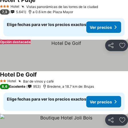
Hotel 't Putje
Ver precios
Hotel
Vistas panorámicas de las torres de la ciudad
Ver precios
3 Estrellas
7,3
5.641
a 0.6 km de: Plaza Mayor
Elige fechas para ver los precios exactos
Ver precios
Opción destacada
Compartir
Ag
Hotel De Golf
Ver precios
Hotel
Bar de vinos y café
Ver precios
2 Estrellas
8,6
Excelente
953
Bredene, a 18.7 km de: Brujas
Elige fechas para ver los precios exactos
Ver precios
Compartir
Ag