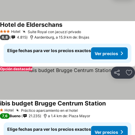
Hotel de Elderschans
Ver precios
Hotel
Suite Royal con jacuzzi privado
Ver precios
3 Estrellas
6,8
4.815
Aardenburg, a 15.9 km de: Brujas
Elige fechas para ver los precios exactos
Ver precios
Opción destacada
Compartir
Ag
ibis budget Brugge Centrum Station
Ver precios
Hotel
Práctico aparcamiento en el hotel
Ver precios
1 Estrellas
7,6
Bueno
21.235
a 1.4 km de: Plaza Mayor
Elige fechas para ver los precios exactos
Ver precios