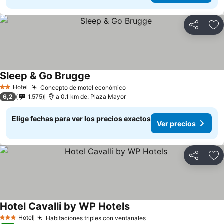
Compartir
Ag
Sleep & Go Brugge
Ver precios
Hotel
Concepto de motel económico
Ver precios
2 Estrellas
6,2
1.575
a 0.1 km de: Plaza Mayor
Elige fechas para ver los precios exactos
Ver precios
Compartir
Ag
Hotel Cavalli by WP Hotels
Ver precios
Hotel
Habitaciones triples con ventanales
Ver precios
3 Estrellas