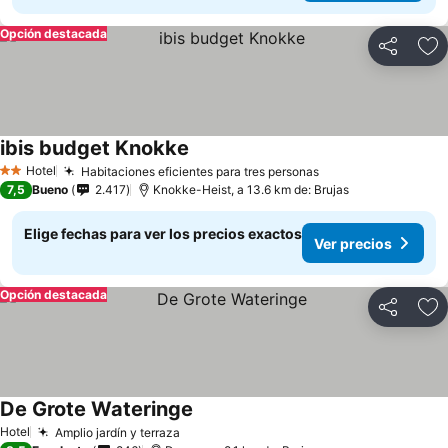
Opción destacada
Compartir
Ag
ibis budget Knokke
Ver precios
Hotel
Habitaciones eficientes para tres personas
Ver precios
2 Estrellas
7,5
Bueno
2.417
Knokke-Heist, a 13.6 km de: Brujas
Elige fechas para ver los precios exactos
Ver precios
Opción destacada
Compartir
Ag
De Grote Wateringe
Ver precios
Hotel
Amplio jardín y terraza
Ver precios