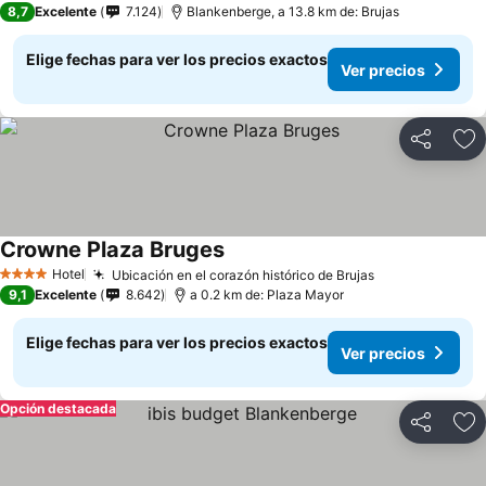
8,7
Excelente
7.124
Blankenberge, a 13.8 km de: Brujas
Elige fechas para ver los precios exactos
Ver precios
Compartir
Ag
Crowne Plaza Bruges
Ver precios
Hotel
Ubicación en el corazón histórico de Brujas
Ver precios
4 Estrellas
9,1
Excelente
8.642
a 0.2 km de: Plaza Mayor
Elige fechas para ver los precios exactos
Ver precios
Opción destacada
Compartir
Ag